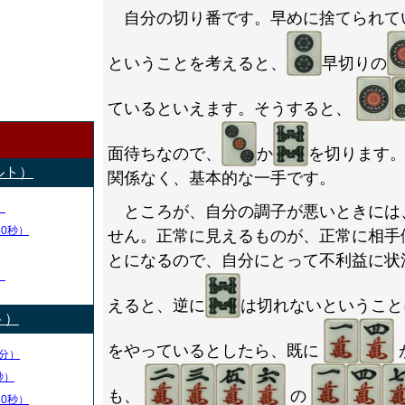
自分の切り番です。早めに捨てられて
ということを考えると、
早切りの
ているといえます。そうすると、
面待ちなので、
か
を切ります
ルト）
関係なく、基本的な一手です。
）
ところが、自分の調子が悪いときには
50秒）
せん。正常に見えるものが、正常に相手
とになるので、自分にとって不利益に状
）
えると、逆に
は切れないということ
ト）
をやっているとしたら、既に
分）
秒）
も、
の
30秒）