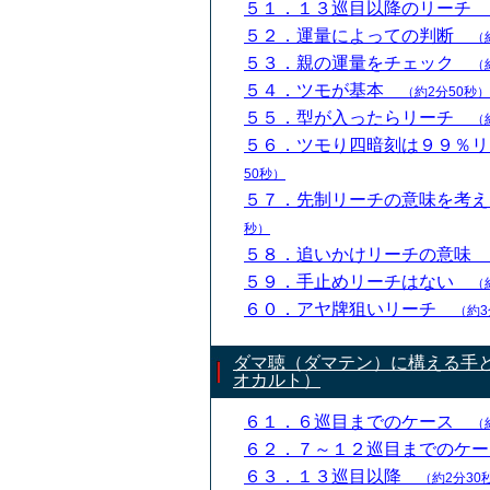
５１．１３巡目以降のリーチ
５２．運量によっての判断
（
５３．親の運量をチェック
（
５４．ツモが基本
（約2分50秒）
５５．型が入ったらリーチ
（
５６．ツモり四暗刻は９９％
50秒）
５７．先制リーチの意味を考
秒）
５８．追いかけリーチの意味
５９．手止めリーチはない
（
６０．アヤ牌狙いリーチ
（約3
ダマ聴（ダマテン）に構える手
オカルト）
６１．６巡目までのケース
（
６２．７～１２巡目までのケ
６３．１３巡目以降
（約2分30