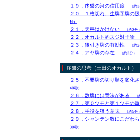
１９．序盤の河の信用度
（約3
２０．１枚切れ、生牌字牌の
秒）
２１．天秤はかけない
（約3分
２２．オカルト的スジ対子論
２３．後引き牌の有効性
（約2
２４．アヤ牌の存在
（約2分）
序盤の思考（土田のオカルト）
２５．不要牌の切り順を変化
40秒）
２６．数牌には意味がある
（
２７．第０ツモと第１ツモの
２８．手役を狙う意味
（約5分
２９．シャンテン数にこだわ
30秒）