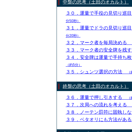
中盤の思考（土田のオカルト）
３０．運量で手役の見切り巡
分50秒）
３１．運量でドラの見切り巡
分20秒）
３２．マーク者を毎局決める
３３．マーク者の安全牌を残
３４．安全牌は運量で手持ち
（約5分）
３５．シュンツ選択の方法
（
終盤の思考（土田のオカルト）
３６．運量で押し引きする
（
３７．次局への流れを考える
３８．ノーテン罰符に固執し
３９．ベタオリにも方法があ