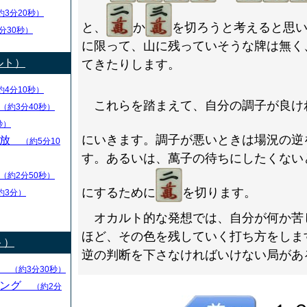
約3分20秒）
と、
か
を切ろうと考えると思
分30秒）
に限って、山に残っていそうな牌は無く
ルト）
てきたりします。
約4分10秒）
これらを踏まえて、自分の調子が良け
（約3分40秒）
秒）
にいきます。調子が悪いときは場況の逆
解放
（約5分10
す。あるいは、萬子の待ちにしたくない
（約2分50秒）
にするために
を切ります。
約3分）
オカルト的な発想では、自分が何か苦
ほど、その色を残していく打ち方をしま
ト）
逆の判断を下さなければいけない局があ
る
（約3分30秒）
キング
（約2分