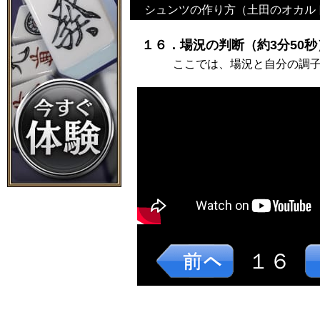
シュンツの作り方（土田のオカル
１６．場況の判断（約3分50秒
ここでは、場況と自分の調
１６