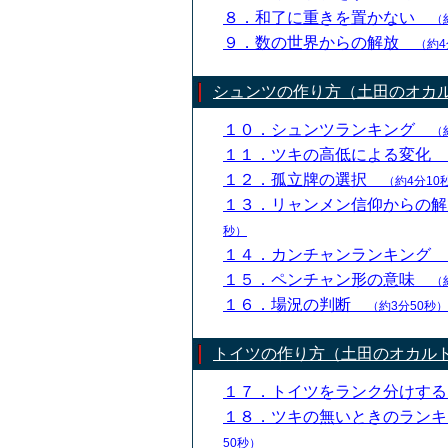
８．和了に重きを置かない
（
９．数の世界からの解放
（約4
シュンツの作り方（土田のオカ
１０．シュンツランキング
（
１１．ツキの高低による変化
１２．孤立牌の選択
（約4分10
１３．リャンメン信仰からの
秒）
１４．カンチャンランキング
１５．ペンチャン形の意味
（
１６．場況の判断
（約3分50秒）
トイツの作り方（土田のオカル
１７．トイツをランク分けす
１８．ツキの無いときのラン
50秒）