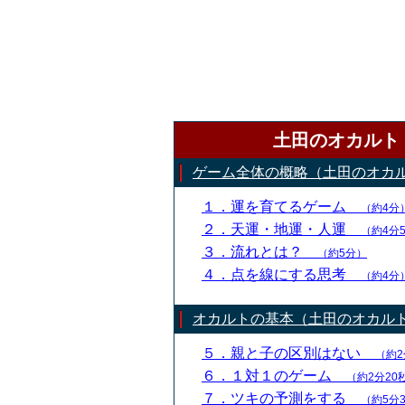
土田のオカルト
ゲーム全体の概略（土田のオカ
１．運を育てるゲーム
（約4分
２．天運・地運・人運
（約4分
３．流れとは？
（約5分）
４．点を線にする思考
（約4分
オカルトの基本（土田のオカル
５．親と子の区別はない
（約2
６．１対１のゲーム
（約2分20
７．ツキの予測をする
（約5分