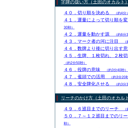
字牌の扱い方（土田のオカルト
４０．切り順を決める
（約4分
４１．運量によって切り順を
30秒）
４２．運量を動かす源
（約6分
４３．マーク者の河に注目
（
４４．数牌より後に切り出す
４５．生牌、１枚切れ、２枚
（約2分50秒）
４６．役牌の意味
（約3分40秒）
４７．雀頭での活用
（約3分20
４８．安全牌化させる
（約3分
リーチのかけ方（土田のオカル
４９．６巡目までのリーチ
（
５０．７～１２巡目までのリ
秒）