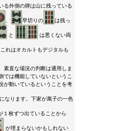
いる外側の牌は山に残っている
、
早切りの
は残っ
と
は悪くない両
。これはオカルトもデジタルも
、素直な場況の判断は通用しま
側では機能していないというこ
況が動いているということを考
になります。下家が萬子の一色
が１枚ずつ出ていることから
が埋まらないかもしれない