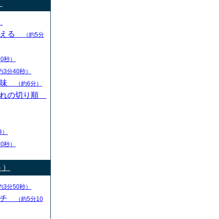
）
）
変える
（約5分
30秒）
約3分40秒）
意味
（約6分）
切れの切り順
秒）
30秒）
ト）
約3分50秒）
ーチ
（約5分10