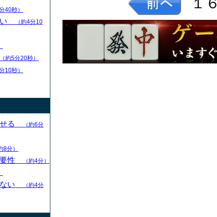
１
分40秒）
扱い
（約4分10
）
（約5分20秒）
分10秒）
させる
（約6分
約8分）
重要性
（約4分）
）
らない
（約4分