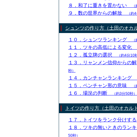
８．和了に重きを置かない
（
９．数の世界からの解放
（約4
シュンツの作り方（土田のオカ
１０．シュンツランキング
（
１１．ツキの高低による変化
１２．孤立牌の選択
（約4分10
１３．リャンメン信仰からの
秒）
１４．カンチャンランキング
１５．ペンチャン形の意味
（
１６．場況の判断
（約3分50秒）
トイツの作り方（土田のオカル
１７．トイツをランク分けす
１８．ツキの無いときのラン
50秒）