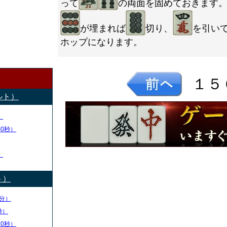
って
の両面を固めておきます
が埋まれば
切り、
を引い
ホップになります。
１５
ルト）
）
50秒）
）
ト）
分）
秒）
30秒）