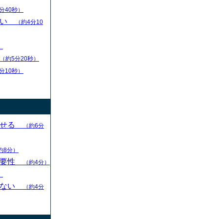
分40秒）
扱い
（約4分10
）
（約5分20秒）
分10秒）
させる
（約6分
約8分）
重要性
（約4分）
）
らない
（約4分