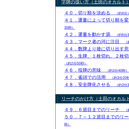
字牌の扱い方（土田のオカルト
４０．切り順を決める
（約4分
４１．運量によって切り順を
30秒）
４２．運量を動かす源
（約6分
４３．マーク者の河に注目
（
４４．数牌より後に切り出す
４５．生牌、１枚切れ、２枚
（約2分50秒）
４６．役牌の意味
（約3分40秒）
４７．雀頭での活用
（約3分20
４８．安全牌化させる
（約3分
リーチのかけ方（土田のオカル
４９．６巡目までのリーチ
（
５０．７～１２巡目までのリ
秒）