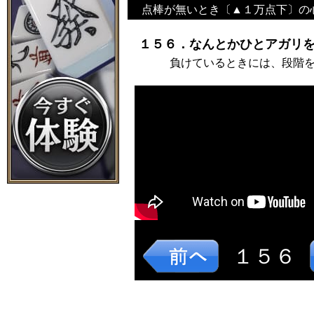
点棒が無いとき〔▲１万点下〕の
１５６．なんとかひとアガリを
負けているときには、段階
１５６