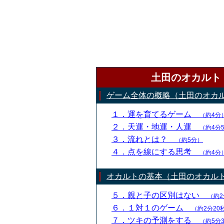
土田のオカルト
ゲーム全体の概略（土田のオカ
１．運を育てるゲーム
（約4分
２．天運・地運・人運
（約4分
３．流れとは？
（約5分）
４．点を線にする思考
（約4分
オカルトの基本（土田のオカル
５．親と子の区別はない
（約2
６．１対１のゲーム
（約2分20
７．ツキの予測をする
（約5分