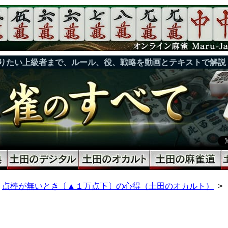
りたい上級者まで、ルール、役、戦略を動画とテキストで解説
点棒が無いとき〔▲１万点下〕の心得（土田のオカルト）