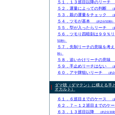
５１．１３巡目以降のリーチ
５２．運量によっての判断
（
５３．親の運量をチェック
（
５４．ツモが基本
（約2分50秒）
５５．型が入ったらリーチ
（
５６．ツモり四暗刻は９９％
50秒）
５７．先制リーチの意味を考
秒）
５８．追いかけリーチの意味
５９．手止めリーチはない
（
６０．アヤ牌狙いリーチ
（約3
ダマ聴（ダマテン）に構える手
オカルト）
６１．６巡目までのケース
（
６２．７～１２巡目までのケ
６３．１３巡目以降
（約2分30