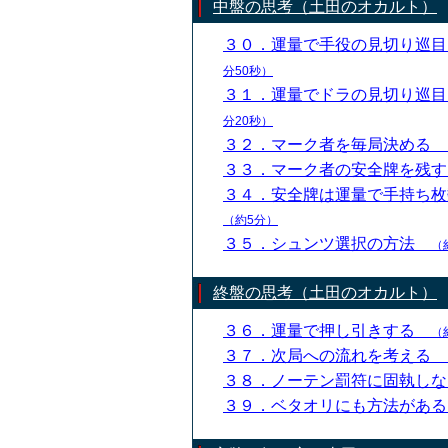
中盤の思考（土田のオカルト）
３０．運量で手役の見切り巡
分50秒）
３１．運量でドラの見切り巡
分20秒）
３２．マーク者を毎局決める
３３．マーク者の安全牌を残
３４．安全牌は運量で手持ち
（約5分）
３５．シュンツ選択の方法
（
終盤の思考（土田のオカルト）
３６．運量で押し引きする
（
３７．次局への流れを考える
３８．ノーテン罰符に固執し
３９．ベタオリにも方法があ