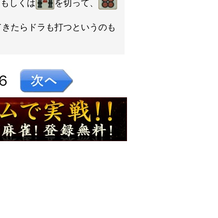
。もしくは
を切って、
てきたらドラも打つというのも
６