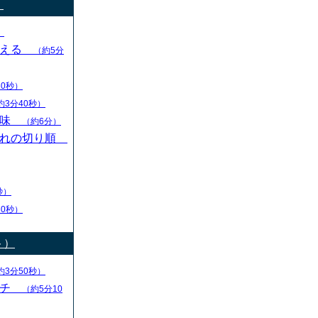
）
）
変える
（約5分
30秒）
約3分40秒）
意味
（約6分）
切れの切り順
秒）
30秒）
ト）
約3分50秒）
ーチ
（約5分10