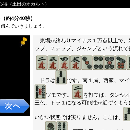
心得（土田のオカルト）
（約4分40秒）
を踏んでいきましょう。
東場が終わりマイナス１万点以上で、
ップ、ステップ、ジャンプという流れで
ドラは
です。南１局、西家、マイ
ツモです。
を打てば、タンヤ
三色、ドラ１になる可能性が近づくよう
いない状態では実りません。ここは、