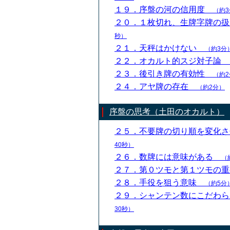
１９．序盤の河の信用度
（約3
２０．１枚切れ、生牌字牌の
秒）
２１．天秤はかけない
（約3分
２２．オカルト的スジ対子論
２３．後引き牌の有効性
（約2
２４．アヤ牌の存在
（約2分）
序盤の思考（土田のオカルト）
２５．不要牌の切り順を変化
40秒）
２６．数牌には意味がある
（
２７．第０ツモと第１ツモの
２８．手役を狙う意味
（約5分
２９．シャンテン数にこだわ
30秒）