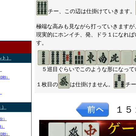
チー、この辺は仕掛けていきます。
極端な高みも見ながら打っていきますが
現実的にホンイチ、発、ドラ１になれば
す。
ルト）
５巡目ぐらいでこのような形になって
）
50秒）
１枚目の
は仕掛けません。
チ
）
ト）
１５
分）
秒）
30秒）