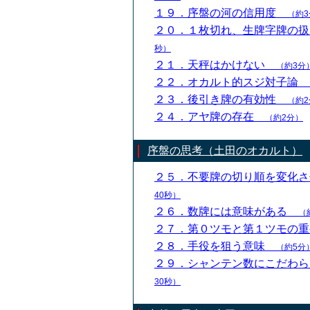
１９．序盤の河の信用度
（約3
２０．１枚切れ、生牌字牌の
秒）
２１．天秤はかけない
（約3分
２２．オカルト的スジ対子論
２３．後引き牌の有効性
（約2
２４．アヤ牌の存在
（約2分）
序盤の思考（土田のオカルト）
２５．不要牌の切り順を変化
40秒）
２６．数牌には意味がある
（
２７．第０ツモと第１ツモの
２８．手役を狙う意味
（約5分
２９．シャンテン数にこだわ
30秒）