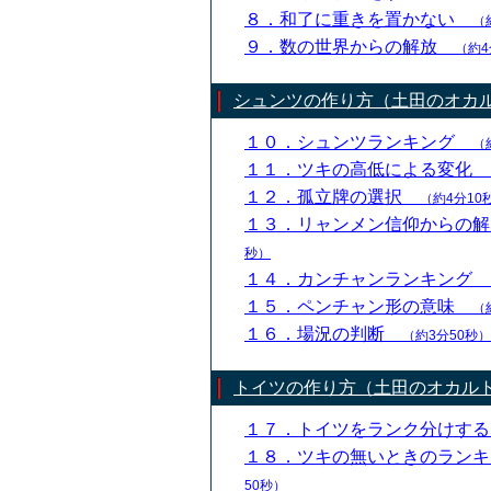
８．和了に重きを置かない
（
９．数の世界からの解放
（約4
シュンツの作り方（土田のオカ
１０．シュンツランキング
（
１１．ツキの高低による変化
１２．孤立牌の選択
（約4分10
１３．リャンメン信仰からの
秒）
１４．カンチャンランキング
１５．ペンチャン形の意味
（
１６．場況の判断
（約3分50秒）
トイツの作り方（土田のオカル
１７．トイツをランク分けす
１８．ツキの無いときのラン
50秒）