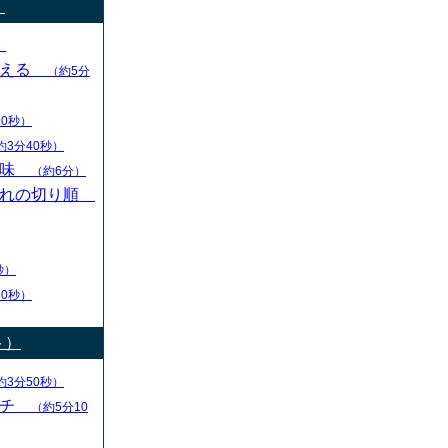
）
）
変える
（約5分
30秒）
約3分40秒）
意味
（約6分）
切れの切り順
秒）
30秒）
ト）
約3分50秒）
ーチ
（約5分10