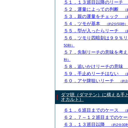
５１．１３巡目以降のリーチ
５２．運量によっての判断
（
５３．親の運量をチェック
（
５４．ツモが基本
（約2分50秒）
５５．型が入ったらリーチ
（
５６．ツモり四暗刻は９９％
50秒）
５７．先制リーチの意味を考
秒）
５８．追いかけリーチの意味
５９．手止めリーチはない
（
６０．アヤ牌狙いリーチ
（約3
ダマ聴（ダマテン）に構える手
オカルト）
６１．６巡目までのケース
（
６２．７～１２巡目までのケ
６３．１３巡目以降
（約2分30