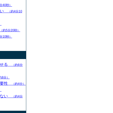
分40秒）
扱い
（約4分10
）
（約5分20秒）
分10秒）
させる
（約6分
約8分）
重要性
（約4分）
）
らない
（約4分