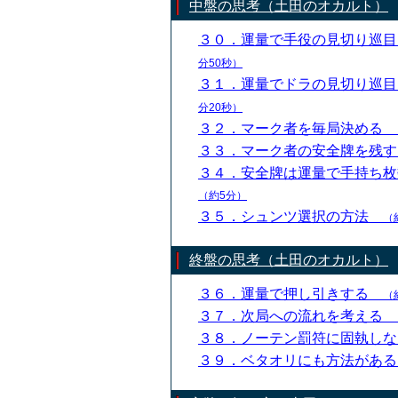
中盤の思考（土田のオカルト）
３０．運量で手役の見切り巡
分50秒）
３１．運量でドラの見切り巡
分20秒）
３２．マーク者を毎局決める
３３．マーク者の安全牌を残
３４．安全牌は運量で手持ち
（約5分）
３５．シュンツ選択の方法
（
終盤の思考（土田のオカルト）
３６．運量で押し引きする
（
３７．次局への流れを考える
３８．ノーテン罰符に固執し
３９．ベタオリにも方法があ