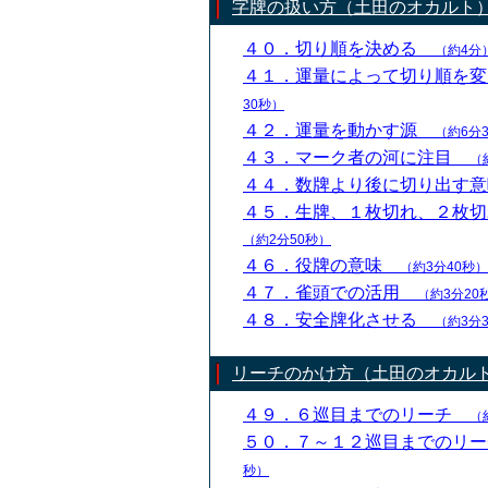
字牌の扱い方（土田のオカルト
４０．切り順を決める
（約4分
４１．運量によって切り順を
30秒）
４２．運量を動かす源
（約6分
４３．マーク者の河に注目
（
４４．数牌より後に切り出す
４５．生牌、１枚切れ、２枚
（約2分50秒）
４６．役牌の意味
（約3分40秒）
４７．雀頭での活用
（約3分20
４８．安全牌化させる
（約3分
リーチのかけ方（土田のオカル
４９．６巡目までのリーチ
（
５０．７～１２巡目までのリ
秒）