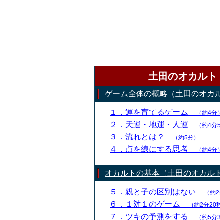
土田のオカルト
ゲーム全体の概略（土田のオカ
１．運を育てるゲーム
（約4分
２．天運・地運・人運
（約4分
３．流れとは？
（約5分）
４．点を線にする思考
（約4分
オカルトの基本（土田のオカル
５．親と子の区別はない
（約2
６．１対１のゲーム
（約2分20
７．ツキの予測をする
（約5分