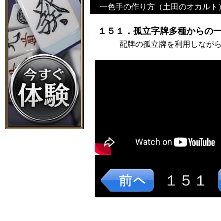
一色手の作り方（土田のオカルト
１５１．孤立字牌多種からの一
配牌の孤立牌を利用しなが
１５１