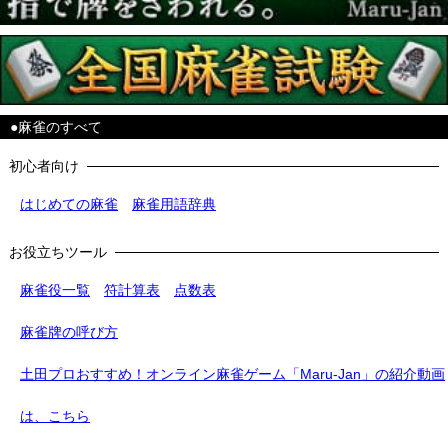
●麻雀のすべて
初心者向け
はじめての麻雀
麻雀用語辞典
お役立ちツール
麻雀役一覧
符計算表
点数表
麻雀牌の呼び方
土田プロおすすめ！オンライン麻雀ゲーム「Maru-Jan」の紹介動画
は、こちら