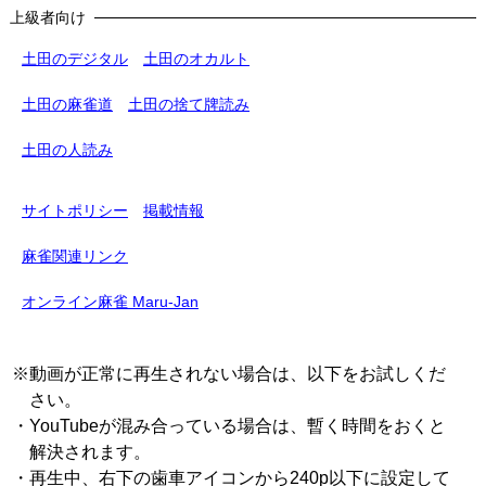
上級者向け
土田のデジタル
土田のオカルト
土田の麻雀道
土田の捨て牌読み
土田の人読み
サイトポリシー
掲載情報
麻雀関連リンク
オンライン麻雀 Maru-Jan
※動画が正常に再生されない場合は、以下をお試しくだ
さい。
・YouTubeが混み合っている場合は、暫く時間をおくと
解決されます。
・再生中、右下の歯車アイコンから240p以下に設定して