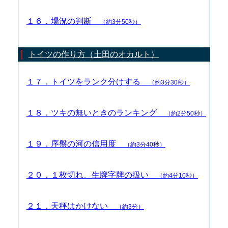
１６．場況の判断
（約3分50秒）
トイツの作り方（土田のオカルト）
１７．トイツをランク分けする
（約3分30秒）
１８．ツキの無いときのランキング
（約2分50秒）
１９．序盤の河の信用度
（約3分40秒）
２０．１枚切れ、生牌字牌の扱い
（約4分10秒）
２１．天秤はかけない
（約3分）