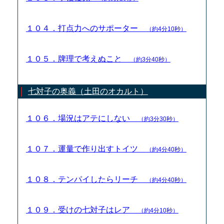
１０４．打点力へのサポーター
（約4分10秒）
１０５．牌理で考えぬこと
（約3分40秒）
七対子の奥義（土田のオカルト）
１０６．場況はアテにしない
（約3分30秒）
１０７．運量で作り出すトイツ
（約4分40秒）
１０８．テンパイしたらリーチ
（約4分40秒）
１０９．受けの七対子はレア
（約4分10秒）