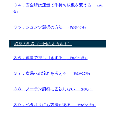
３４．安全牌は運量で手持ち枚数を変える
（約5
分）
３５．シュンツ選択の方法
（約5分40秒）
終盤の思考（土田のオカルト）
３６．運量で押し引きする
（約4分50秒）
３７．次局への流れを考える
（約3分10秒）
３８．ノーテン罰符に固執しない
（約6分）
３９．ベタオリにも方法がある
（約5分20秒）