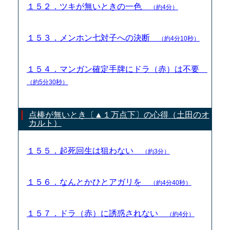
１５２．ツキが無いときの一色
（約4分）
１５３．メンホン七対子への決断
（約4分10秒）
１５４．マンガン確定手牌にドラ（赤）は不要
（約5分30秒）
点棒が無いとき〔▲１万点下〕の心得（土田のオ
カルト）
１５５．起死回生は狙わない
（約3分）
１５６．なんとかひとアガリを
（約4分40秒）
１５７．ドラ（赤）に誘惑されない
（約4分）