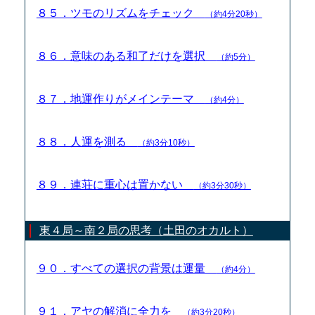
８５．ツモのリズムをチェック
（約4分20秒）
８６．意味のある和了だけを選択
（約5分）
８７．地運作りがメインテーマ
（約4分）
８８．人運を測る
（約3分10秒）
８９．連荘に重心は置かない
（約3分30秒）
東４局～南２局の思考（土田のオカルト）
９０．すべての選択の背景は運量
（約4分）
９１．アヤの解消に全力を
（約3分20秒）