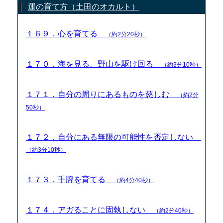
運の育て方（土田のオカルト）
１６９．心を育てる
（約2分20秒）
１７０．海を見る、野山を駆け回る
（約3分10秒）
１７１．自分の周りにあるものを慈しむ
（約2分
50秒）
１７２．自分にある無限の可能性を否定しない
（約3分10秒）
１７３．手牌を育てる
（約4分40秒）
１７４．アガることに固執しない
（約2分40秒）