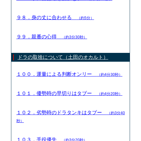
９８．身の丈に合わせる
（約5分）
９９．親番の心得
（約3分30秒）
ドラの取捨について（土田のオカルト）
１００．運量による判断オンリー
（約4分30秒）
１０１．優勢時の早切りはタブー
（約4分20秒）
１０２．劣勢時のドラタンキはタブー
（約3分40
秒）
１０３．手役優先
（約3分20秒）