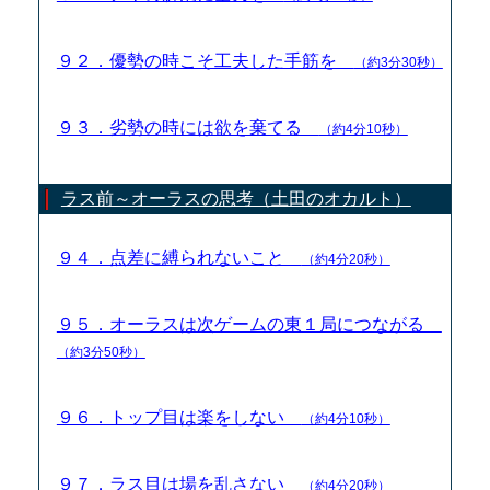
９２．優勢の時こそ工夫した手筋を
（約3分30秒）
９３．劣勢の時には欲を棄てる
（約4分10秒）
ラス前～オーラスの思考（土田のオカルト）
９４．点差に縛られないこと
（約4分20秒）
９５．オーラスは次ゲームの東１局につながる
（約3分50秒）
９６．トップ目は楽をしない
（約4分10秒）
９７．ラス目は場を乱さない
（約4分20秒）