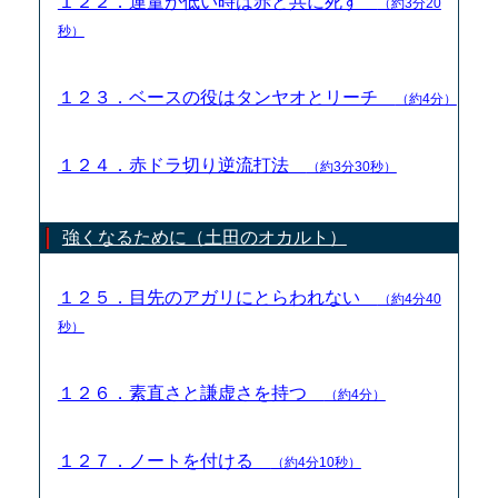
１２２．運量が低い時は赤と共に死す
（約3分20
秒）
１２３．ベースの役はタンヤオとリーチ
（約4分）
１２４．赤ドラ切り逆流打法
（約3分30秒）
強くなるために（土田のオカルト）
１２５．目先のアガリにとらわれない
（約4分40
秒）
１２６．素直さと謙虚さを持つ
（約4分）
１２７．ノートを付ける
（約4分10秒）