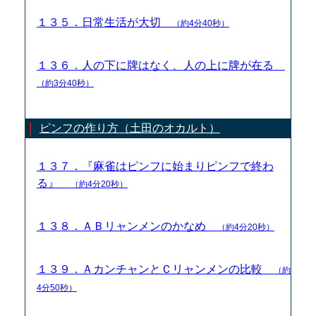
１３５．日常生活が大切
（約4分40秒）
１３６．人の下に牌はなく、人の上に牌が在る
（約3分40秒）
ピンフの作り方（土田のオカルト）
１３７．『麻雀はピンフに始まりピンフで終わ
る』
（約4分20秒）
１３８．ＡＢリャンメンのかなめ
（約4分20秒）
１３９．ＡカンチャンとＣリャンメンの比較
（約
4分50秒）