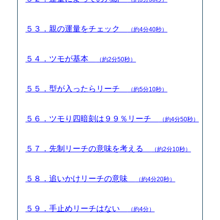
５３．親の運量をチェック
（約4分40秒）
５４．ツモが基本
（約2分50秒）
５５．型が入ったらリーチ
（約5分10秒）
５６．ツモり四暗刻は９９％リーチ
（約4分50秒）
５７．先制リーチの意味を考える
（約2分10秒）
５８．追いかけリーチの意味
（約4分20秒）
５９．手止めリーチはない
（約4分）