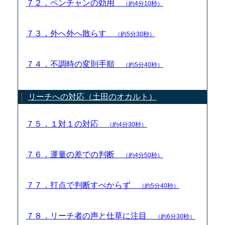
７２．ペンチャンの効用
（約4分10秒）
７３．外へ外へ散らす
（約5分30秒）
７４．不調時の変則手順
（約5分40秒）
リーチへの対応（土田のオカルト）
７５．１対１の対応
（約4分30秒）
７６．運量の差での判断
（約4分50秒）
７７．打点で判断すべからず
（約5分40秒）
７８．リーチ者の声と仕草に注目
（約6分30秒）