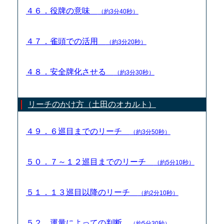
４６．役牌の意味
（約3分40秒）
４７．雀頭での活用
（約3分20秒）
４８．安全牌化させる
（約3分30秒）
リーチのかけ方（土田のオカルト）
４９．６巡目までのリーチ
（約3分50秒）
５０．７～１２巡目までのリーチ
（約5分10秒）
５１．１３巡目以降のリーチ
（約2分10秒）
５２．運量によっての判断
（約5分30秒）