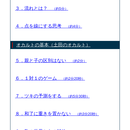
３．流れとは？
（約5分）
４．点を線にする思考
（約4分）
オカルトの基本（土田のオカルト）
５．親と子の区別はない
（約2分）
６．１対１のゲーム
（約2分20秒）
７．ツキの予測をする
（約5分30秒）
８．和了に重きを置かない
（約3分20秒）