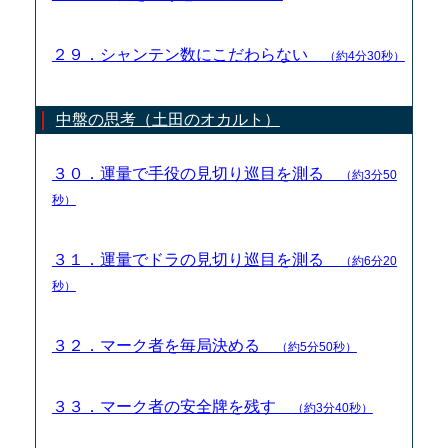
２９．シャンテン数にこだわらない
（約4分30秒）
中盤の思考（土田のオカルト）
３０．運量で手役の見切り巡目を測る
（約3分50
秒）
３１．運量でドラの見切り巡目を測る
（約6分20
秒）
３２．マーク者を毎局決める
（約5分50秒）
３３．マーク者の安全牌を残す
（約3分40秒）