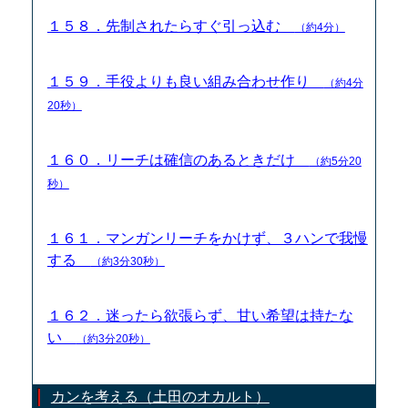
１５８．先制されたらすぐ引っ込む
（約4分）
１５９．手役よりも良い組み合わせ作り
（約4分
20秒）
１６０．リーチは確信のあるときだけ
（約5分20
秒）
１６１．マンガンリーチをかけず、３ハンで我慢
する
（約3分30秒）
１６２．迷ったら欲張らず、甘い希望は持たな
い
（約3分20秒）
カンを考える（土田のオカルト）