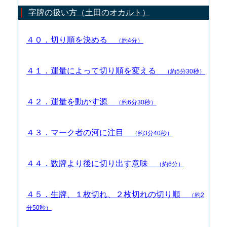
字牌の扱い方（土田のオカルト）
４０．切り順を決める
（約4分）
４１．運量によって切り順を変える
（約5分30秒）
４２．運量を動かす源
（約6分30秒）
４３．マーク者の河に注目
（約3分40秒）
４４．数牌より後に切り出す意味
（約6分）
４５．生牌、１枚切れ、２枚切れの切り順
（約2
分50秒）