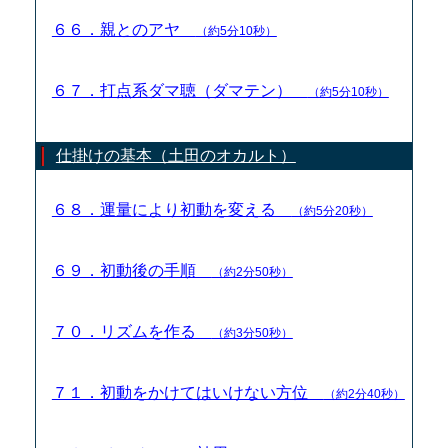
６６．親とのアヤ
（約5分10秒）
６７．打点系ダマ聴（ダマテン）
（約5分10秒）
仕掛けの基本（土田のオカルト）
６８．運量により初動を変える
（約5分20秒）
６９．初動後の手順
（約2分50秒）
７０．リズムを作る
（約3分50秒）
７１．初動をかけてはいけない方位
（約2分40秒）