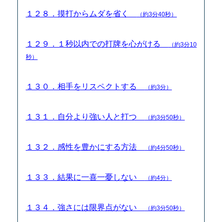
１２８．摸打からムダを省く
（約3分40秒）
１２９．１秒以内での打牌を心がける
（約3分10
秒）
１３０．相手をリスペクトする
（約3分）
１３１．自分より強い人と打つ
（約3分50秒）
１３２．感性を豊かにする方法
（約4分50秒）
１３３．結果に一喜一憂しない
（約4分）
１３４．強さには限界点がない
（約3分50秒）