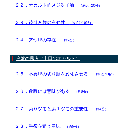
２２．オカルト的スジ対子論
（約5分20秒）
２３．後引き牌の有効性
（約2分10秒）
２４．アヤ牌の存在
（約2分）
序盤の思考（土田のオカルト）
２５．不要牌の切り順を変化させる
（約6分40秒）
２６．数牌には意味がある
（約8分）
２７．第０ツモと第１ツモの重要性
（約4分）
２８．手役を狙う意味
（約5分）