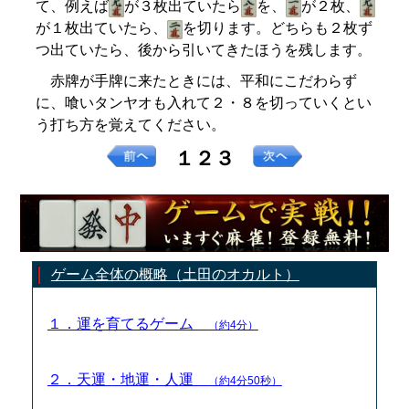
て、例えば
が３枚出ていたら
を、
が２枚、
が１枚出ていたら、
を切ります。どちらも２枚ず
つ出ていたら、後から引いてきたほうを残します。
赤牌が手牌に来たときには、平和にこだわらず
に、喰いタンヤオも入れて２・８を切っていくとい
う打ち方を覚えてください。
１２３
ゲーム全体の概略（土田のオカルト）
１．運を育てるゲーム
（約4分）
２．天運・地運・人運
（約4分50秒）