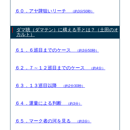
６０．アヤ牌狙いリーチ
（約3分50秒）
ダマ聴（ダマテン）に構える手とは？（土田のオ
カルト）
６１．６巡目までのケース
（約3分50秒）
６２．７～１２巡目までのケース
（約4分）
６３．１３巡目以降
（約2分30秒）
６４．運量による判断
（約3分）
６５．マーク者の河を見る
（約3分）