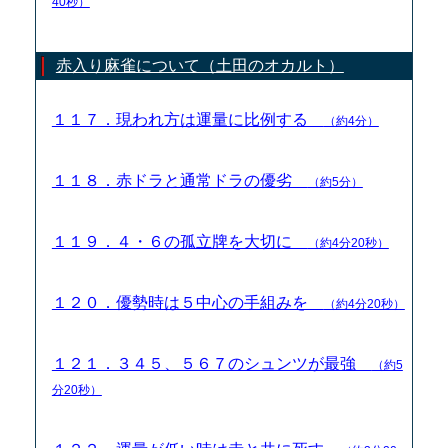
40秒）
赤入り麻雀について（土田のオカルト）
１１７．現われ方は運量に比例する
（約4分）
１１８．赤ドラと通常ドラの優劣
（約5分）
１１９．４・６の孤立牌を大切に
（約4分20秒）
１２０．優勢時は５中心の手組みを
（約4分20秒）
１２１．３４５、５６７のシュンツが最強
（約5
分20秒）