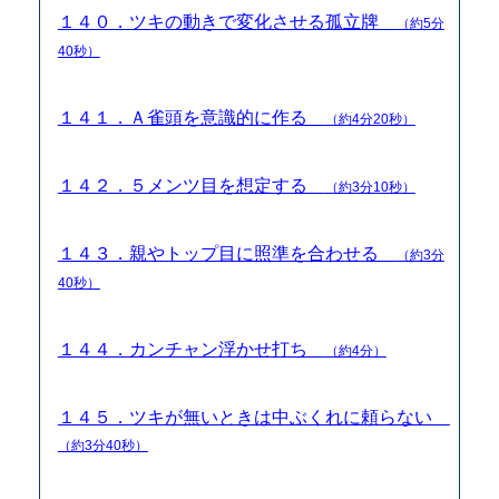
１４０．ツキの動きで変化させる孤立牌
（約5分
40秒）
１４１．Ａ雀頭を意識的に作る
（約4分20秒）
１４２．５メンツ目を想定する
（約3分10秒）
１４３．親やトップ目に照準を合わせる
（約3分
40秒）
１４４．カンチャン浮かせ打ち
（約4分）
１４５．ツキが無いときは中ぶくれに頼らない
（約3分40秒）