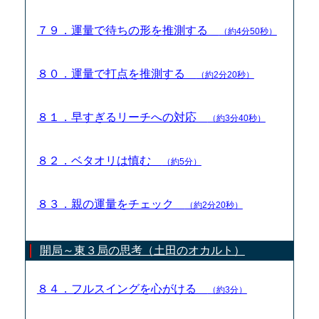
７９．運量で待ちの形を推測する
（約4分50秒）
８０．運量で打点を推測する
（約2分20秒）
８１．早すぎるリーチへの対応
（約3分40秒）
８２．ベタオリは慎む
（約5分）
８３．親の運量をチェック
（約2分20秒）
開局～東３局の思考（土田のオカルト）
８４．フルスイングを心がける
（約3分）