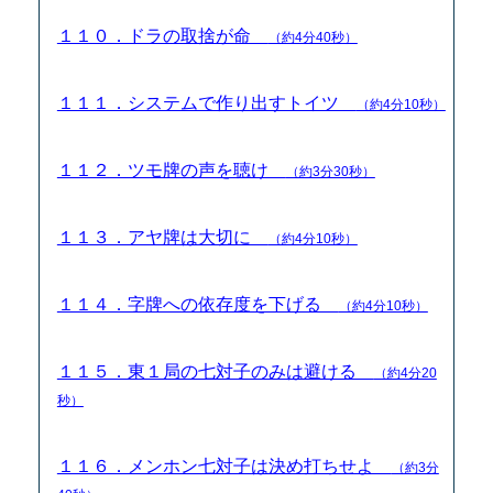
１１０．ドラの取捨が命
（約4分40秒）
１１１．システムで作り出すトイツ
（約4分10秒）
１１２．ツモ牌の声を聴け
（約3分30秒）
１１３．アヤ牌は大切に
（約4分10秒）
１１４．字牌への依存度を下げる
（約4分10秒）
１１５．東１局の七対子のみは避ける
（約4分20
秒）
１１６．メンホン七対子は決め打ちせよ
（約3分