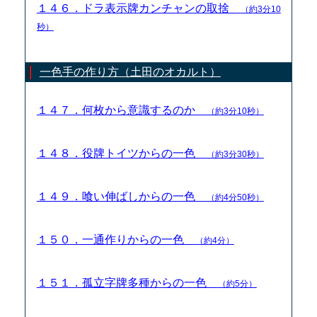
１４６．ドラ表示牌カンチャンの取捨
（約3分10
秒）
一色手の作り方（土田のオカルト）
１４７．何枚から意識するのか
（約3分10秒）
１４８．役牌トイツからの一色
（約3分30秒）
１４９．喰い伸ばしからの一色
（約4分50秒）
１５０．一通作りからの一色
（約4分）
１５１．孤立字牌多種からの一色
（約5分）