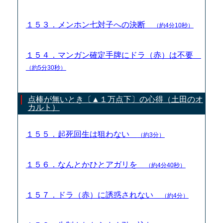
１５３．メンホン七対子への決断
（約4分10秒）
１５４．マンガン確定手牌にドラ（赤）は不要
（約5分30秒）
点棒が無いとき〔▲１万点下〕の心得（土田のオ
カルト）
１５５．起死回生は狙わない
（約3分）
１５６．なんとかひとアガリを
（約4分40秒）
１５７．ドラ（赤）に誘惑されない
（約4分）