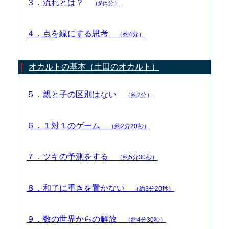
３．流れとは？
（約5分）
４．点を線にする思考
（約4分）
オカルトの基本（土田のオカルト）
５．親と子の区別はない
（約2分）
６．１対１のゲーム
（約2分20秒）
７．ツキの予測をする
（約5分30秒）
８．和了に重きを置かない
（約3分20秒）
９．数の世界からの解放
（約4分30秒）