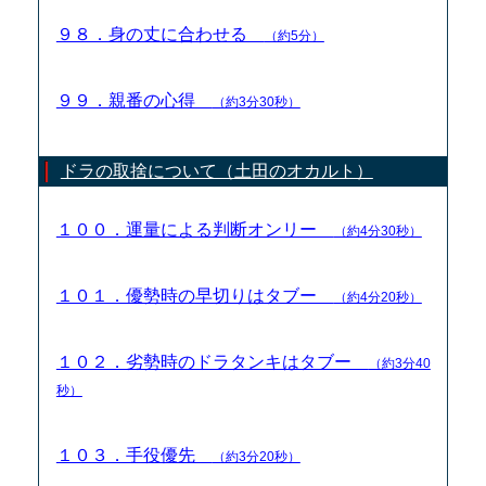
９８．身の丈に合わせる
（約5分）
９９．親番の心得
（約3分30秒）
ドラの取捨について（土田のオカルト）
１００．運量による判断オンリー
（約4分30秒）
１０１．優勢時の早切りはタブー
（約4分20秒）
１０２．劣勢時のドラタンキはタブー
（約3分40
秒）
１０３．手役優先
（約3分20秒）