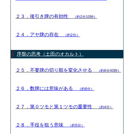
２３．後引き牌の有効性
（約2分10秒）
２４．アヤ牌の存在
（約2分）
序盤の思考（土田のオカルト）
２５．不要牌の切り順を変化させる
（約6分40秒）
２６．数牌には意味がある
（約8分）
２７．第０ツモと第１ツモの重要性
（約4分）
２８．手役を狙う意味
（約5分）