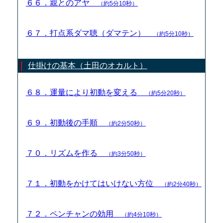
６６．親とのアヤ
（約5分10秒）
６７．打点系ダマ聴（ダマテン）
（約5分10秒）
仕掛けの基本（土田のオカルト）
６８．運量により初動を変える
（約5分20秒）
６９．初動後の手順
（約2分50秒）
７０．リズムを作る
（約3分50秒）
７１．初動をかけてはいけない方位
（約2分40秒）
７２．ペンチャンの効用
（約4分10秒）