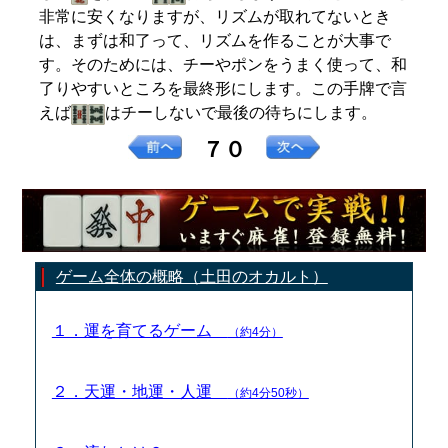
非常に安くなりますが、リズムが取れてないとき
は、まずは和了って、リズムを作ることが大事で
す。そのためには、チーやポンをうまく使って、和
了りやすいところを最終形にします。この手牌で言
えば
はチーしないで最後の待ちにします。
７０
ゲーム全体の概略（土田のオカルト）
１．運を育てるゲーム
（約4分）
２．天運・地運・人運
（約4分50秒）