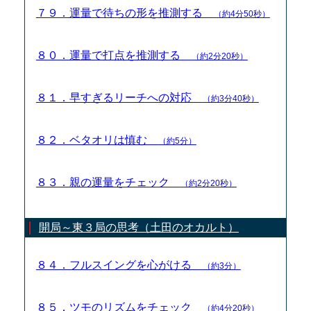
７９．運量で待ちの形を推測する
（約4分50秒）
８０．運量で打点を推測する
（約2分20秒）
８１．早すぎるリーチへの対応
（約3分40秒）
８２．ベタオリは慎む
（約5分）
８３．親の運量をチェック
（約2分20秒）
開局～東３局の思考（土田のオカルト）
８４．フルスイングを心がける
（約3分）
８５．ツモのリズムをチェック
（約4分20秒）