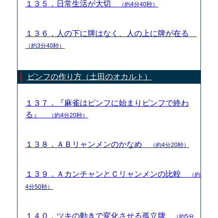
１３５．日常生活が大切
（約4分40秒）
１３６．人の下に牌はなく、人の上に牌が在る
（約3分40秒）
ピンフの作り方（土田のオカルト）
１３７．『麻雀はピンフに始まりピンフで終わ
る』
（約4分20秒）
１３８．ＡＢリャンメンのかなめ
（約4分20秒）
１３９．ＡカンチャンとＣリャンメンの比較
（約
4分50秒）
１４０．ツキの動きで変化させる孤立牌
（約5分