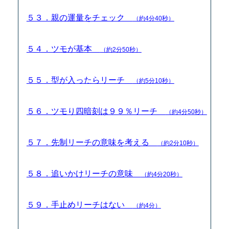
５３．親の運量をチェック
（約4分40秒）
５４．ツモが基本
（約2分50秒）
５５．型が入ったらリーチ
（約5分10秒）
５６．ツモり四暗刻は９９％リーチ
（約4分50秒）
５７．先制リーチの意味を考える
（約2分10秒）
５８．追いかけリーチの意味
（約4分20秒）
５９．手止めリーチはない
（約4分）