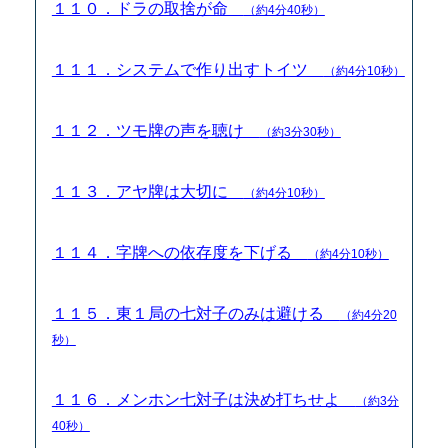
１１０．ドラの取捨が命
（約4分40秒）
１１１．システムで作り出すトイツ
（約4分10秒）
１１２．ツモ牌の声を聴け
（約3分30秒）
１１３．アヤ牌は大切に
（約4分10秒）
１１４．字牌への依存度を下げる
（約4分10秒）
１１５．東１局の七対子のみは避ける
（約4分20
秒）
１１６．メンホン七対子は決め打ちせよ
（約3分
40秒）