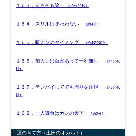
１６３．そもそも論
（約5分20秒）
１６４．スリルは味わわない
（約4分）
１６５．暗カンのタイミング
（約4分20秒）
１６６．加カンは百害あって一利無し
（約4分40
秒）
１６７．テンパイしてても周りを注視
（約3分40
秒）
１６８．一人舞台はカンの天下
（約3分）
運の育て方（土田のオカルト）