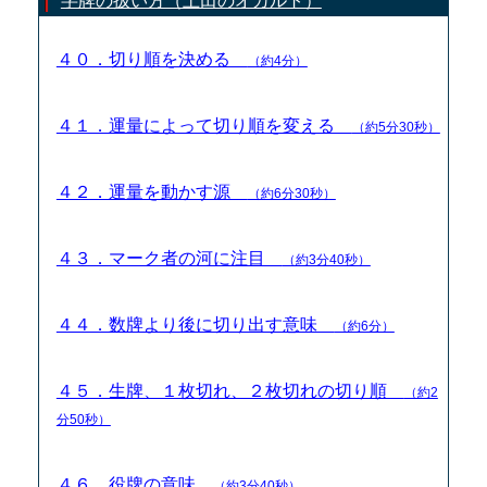
字牌の扱い方（土田のオカルト）
４０．切り順を決める
（約4分）
４１．運量によって切り順を変える
（約5分30秒）
４２．運量を動かす源
（約6分30秒）
４３．マーク者の河に注目
（約3分40秒）
４４．数牌より後に切り出す意味
（約6分）
４５．生牌、１枚切れ、２枚切れの切り順
（約2
分50秒）
４６．役牌の意味
（約3分40秒）