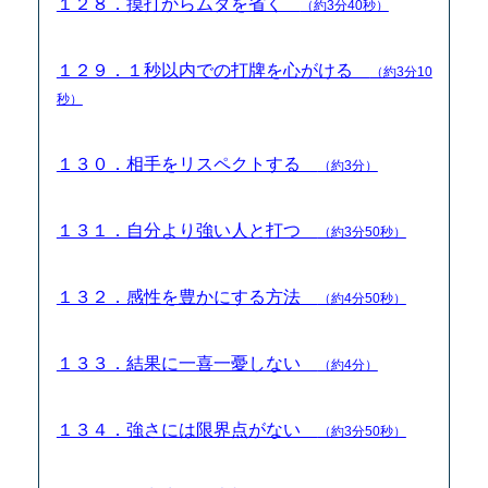
１２８．摸打からムダを省く
（約3分40秒）
１２９．１秒以内での打牌を心がける
（約3分10
秒）
１３０．相手をリスペクトする
（約3分）
１３１．自分より強い人と打つ
（約3分50秒）
１３２．感性を豊かにする方法
（約4分50秒）
１３３．結果に一喜一憂しない
（約4分）
１３４．強さには限界点がない
（約3分50秒）