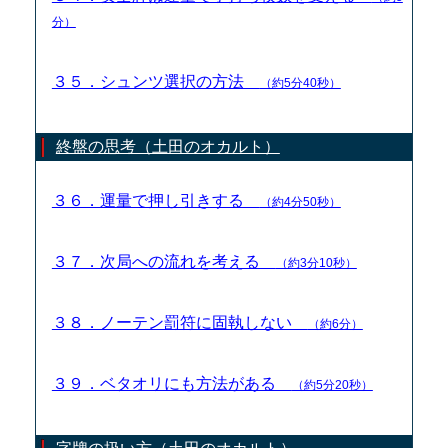
分）
３５．シュンツ選択の方法
（約5分40秒）
終盤の思考（土田のオカルト）
３６．運量で押し引きする
（約4分50秒）
３７．次局への流れを考える
（約3分10秒）
３８．ノーテン罰符に固執しない
（約6分）
３９．ベタオリにも方法がある
（約5分20秒）