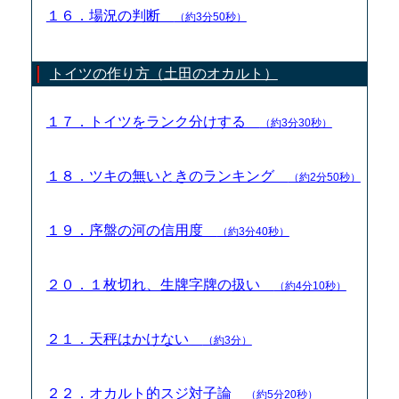
１６．場況の判断
（約3分50秒）
トイツの作り方（土田のオカルト）
１７．トイツをランク分けする
（約3分30秒）
１８．ツキの無いときのランキング
（約2分50秒）
１９．序盤の河の信用度
（約3分40秒）
２０．１枚切れ、生牌字牌の扱い
（約4分10秒）
２１．天秤はかけない
（約3分）
２２．オカルト的スジ対子論
（約5分20秒）