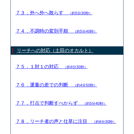
７３．外へ外へ散らす
（約5分30秒）
７４．不調時の変則手順
（約5分40秒）
リーチへの対応（土田のオカルト）
７５．１対１の対応
（約4分30秒）
７６．運量の差での判断
（約4分50秒）
７７．打点で判断すべからず
（約5分40秒）
７８．リーチ者の声と仕草に注目
（約6分30秒）