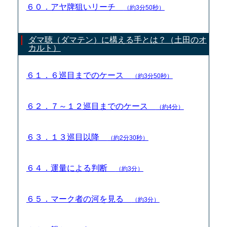
６０．アヤ牌狙いリーチ
（約3分50秒）
ダマ聴（ダマテン）に構える手とは？（土田のオ
カルト）
６１．６巡目までのケース
（約3分50秒）
６２．７～１２巡目までのケース
（約4分）
６３．１３巡目以降
（約2分30秒）
６４．運量による判断
（約3分）
６５．マーク者の河を見る
（約3分）