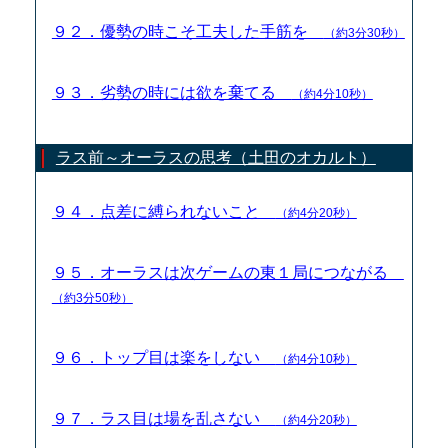
９２．優勢の時こそ工夫した手筋を
（約3分30秒）
９３．劣勢の時には欲を棄てる
（約4分10秒）
ラス前～オーラスの思考（土田のオカルト）
９４．点差に縛られないこと
（約4分20秒）
９５．オーラスは次ゲームの東１局につながる
（約3分50秒）
９６．トップ目は楽をしない
（約4分10秒）
９７．ラス目は場を乱さない
（約4分20秒）