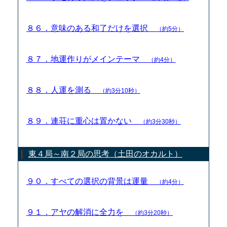
８６．意味のある和了だけを選択
（約5分）
８７．地運作りがメインテーマ
（約4分）
８８．人運を測る
（約3分10秒）
８９．連荘に重心は置かない
（約3分30秒）
東４局～南２局の思考（土田のオカルト）
９０．すべての選択の背景は運量
（約4分）
９１．アヤの解消に全力を
（約3分20秒）