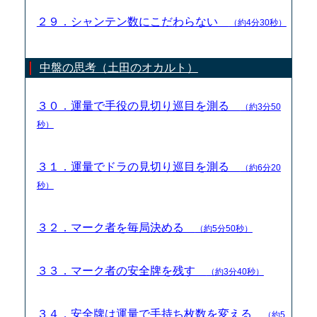
２９．シャンテン数にこだわらない
（約4分30秒）
中盤の思考（土田のオカルト）
３０．運量で手役の見切り巡目を測る
（約3分50
秒）
３１．運量でドラの見切り巡目を測る
（約6分20
秒）
３２．マーク者を毎局決める
（約5分50秒）
３３．マーク者の安全牌を残す
（約3分40秒）
３４．安全牌は運量で手持ち枚数を変える
（約5