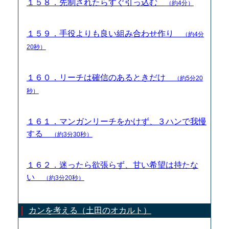
１５８．先制されたらすぐ引っ込む
（約4分）
１５９．手役よりも良い組み合わせ作り
（約4分
20秒）
１６０．リーチは確信のあるときだけ
（約5分20
秒）
１６１．マンガンリーチをかけず、３ハンで我慢
する
（約3分30秒）
１６２．迷ったら欲張らず、甘い希望は持たな
い
（約3分20秒）
カンを考える（土田のオカルト）