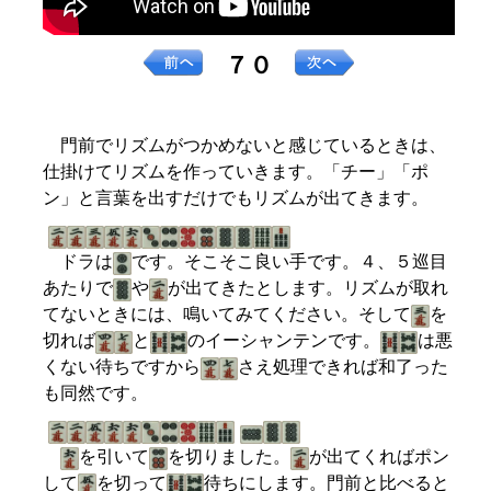
７０
門前でリズムがつかめないと感じているときは、
仕掛けてリズムを作っていきます。「チー」「ポ
ン」と言葉を出すだけでもリズムが出てきます。
ドラは
です。そこそこ良い手です。４、５巡目
あたりで
や
が出てきたとします。リズムが取れ
てないときには、鳴いてみてください。そして
を
切れば
と
のイーシャンテンです。
は悪
くない待ちですから
さえ処理できれば和了った
も同然です。
を引いて
を切りました。
が出てくればポン
して
を切って
待ちにします。門前と比べると