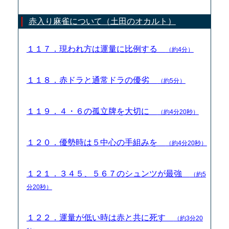
赤入り麻雀について（土田のオカルト）
１１７．現われ方は運量に比例する
（約4分）
１１８．赤ドラと通常ドラの優劣
（約5分）
１１９．４・６の孤立牌を大切に
（約4分20秒）
１２０．優勢時は５中心の手組みを
（約4分20秒）
１２１．３４５、５６７のシュンツが最強
（約5
分20秒）
１２２．運量が低い時は赤と共に死す
（約3分20