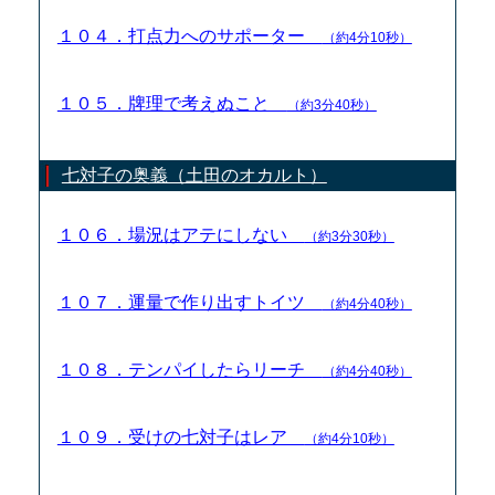
１０４．打点力へのサポーター
（約4分10秒）
１０５．牌理で考えぬこと
（約3分40秒）
七対子の奥義（土田のオカルト）
１０６．場況はアテにしない
（約3分30秒）
１０７．運量で作り出すトイツ
（約4分40秒）
１０８．テンパイしたらリーチ
（約4分40秒）
１０９．受けの七対子はレア
（約4分10秒）