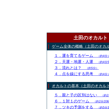
土田のオカルト
ゲーム全体の概略（土田のオカ
１．運を育てるゲーム
（約4分
２．天運・地運・人運
（約4分
３．流れとは？
（約5分）
４．点を線にする思考
（約4分
オカルトの基本（土田のオカル
５．親と子の区別はない
（約2
６．１対１のゲーム
（約2分20
７．ツキの予測をする
（約5分