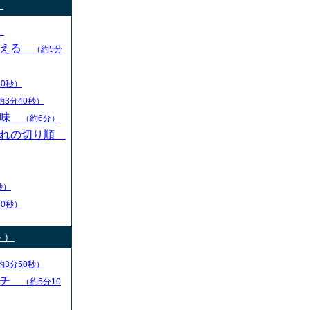
）
）
変える
（約5分
30秒）
約3分40秒）
意味
（約6分）
切れの切り順
秒）
30秒）
ト）
約3分50秒）
ーチ
（約5分10