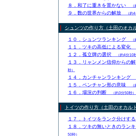
８．和了に重きを置かない
（
９．数の世界からの解放
（約4
シュンツの作り方（土田のオカ
１０．シュンツランキング
（
１１．ツキの高低による変化
１２．孤立牌の選択
（約4分10
１３．リャンメン信仰からの
秒）
１４．カンチャンランキング
１５．ペンチャン形の意味
（
１６．場況の判断
（約3分50秒）
トイツの作り方（土田のオカル
１７．トイツをランク分けす
１８．ツキの無いときのラン
50秒）