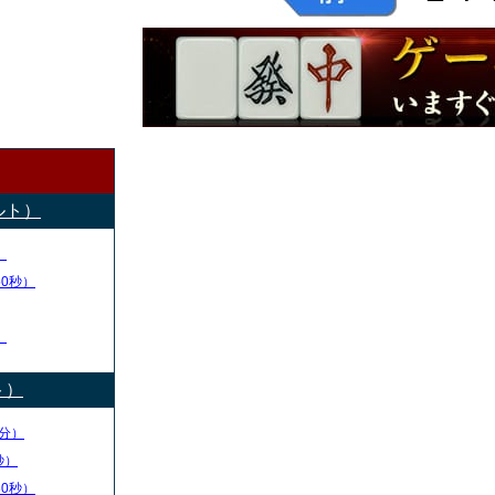
ルト）
）
50秒）
）
ト）
分）
秒）
30秒）