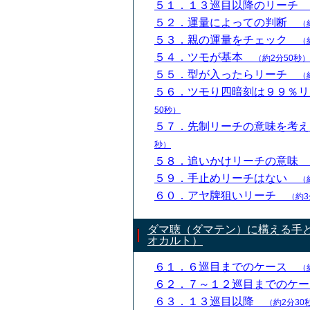
５１．１３巡目以降のリーチ
５２．運量によっての判断
（
５３．親の運量をチェック
（
５４．ツモが基本
（約2分50秒）
５５．型が入ったらリーチ
（
５６．ツモり四暗刻は９９％
50秒）
５７．先制リーチの意味を考
秒）
５８．追いかけリーチの意味
５９．手止めリーチはない
（
６０．アヤ牌狙いリーチ
（約3
ダマ聴（ダマテン）に構える手
オカルト）
６１．６巡目までのケース
（
６２．７～１２巡目までのケ
６３．１３巡目以降
（約2分30