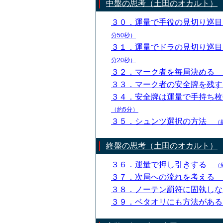
中盤の思考（土田のオカルト）
３０．運量で手役の見切り巡
分50秒）
３１．運量でドラの見切り巡
分20秒）
３２．マーク者を毎局決める
３３．マーク者の安全牌を残
３４．安全牌は運量で手持ち
（約5分）
３５．シュンツ選択の方法
（
終盤の思考（土田のオカルト）
３６．運量で押し引きする
（
３７．次局への流れを考える
３８．ノーテン罰符に固執し
３９．ベタオリにも方法があ