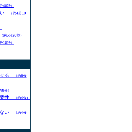
分40秒）
扱い
（約4分10
）
（約5分20秒）
分10秒）
させる
（約6分
約8分）
重要性
（約4分）
）
らない
（約4分