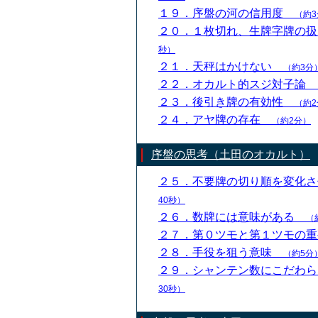
１９．序盤の河の信用度
（約3
２０．１枚切れ、生牌字牌の
秒）
２１．天秤はかけない
（約3分
２２．オカルト的スジ対子論
２３．後引き牌の有効性
（約2
２４．アヤ牌の存在
（約2分）
序盤の思考（土田のオカルト）
２５．不要牌の切り順を変化
40秒）
２６．数牌には意味がある
（
２７．第０ツモと第１ツモの
２８．手役を狙う意味
（約5分
２９．シャンテン数にこだわ
30秒）