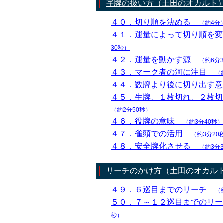
字牌の扱い方（土田のオカルト
４０．切り順を決める
（約4分
４１．運量によって切り順を
30秒）
４２．運量を動かす源
（約6分
４３．マーク者の河に注目
（
４４．数牌より後に切り出す
４５．生牌、１枚切れ、２枚
（約2分50秒）
４６．役牌の意味
（約3分40秒）
４７．雀頭での活用
（約3分20
４８．安全牌化させる
（約3分
リーチのかけ方（土田のオカル
４９．６巡目までのリーチ
（
５０．７～１２巡目までのリ
秒）