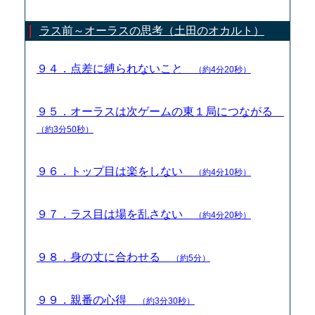
ラス前～オーラスの思考（土田のオカルト）
９４．点差に縛られないこと
（約4分20秒）
９５．オーラスは次ゲームの東１局につながる
（約3分50秒）
９６．トップ目は楽をしない
（約4分10秒）
９７．ラス目は場を乱さない
（約4分20秒）
９８．身の丈に合わせる
（約5分）
９９．親番の心得
（約3分30秒）