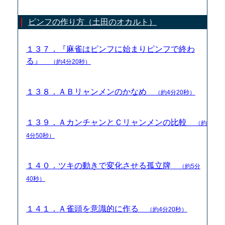
ピンフの作り方（土田のオカルト）
１３７．『麻雀はピンフに始まりピンフで終わ
る』
（約4分20秒）
１３８．ＡＢリャンメンのかなめ
（約4分20秒）
１３９．ＡカンチャンとＣリャンメンの比較
（約
4分50秒）
１４０．ツキの動きで変化させる孤立牌
（約5分
40秒）
１４１．Ａ雀頭を意識的に作る
（約4分20秒）