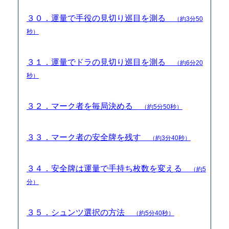
３０．運量で手役の見切り巡目を測る
（約3分50
秒）
３１．運量でドラの見切り巡目を測る
（約6分20
秒）
３２．マーク者を毎局決める
（約5分50秒）
３３．マーク者の安全牌を残す
（約3分40秒）
３４．安全牌は運量で手持ち枚数を変える
（約5
分）
３５．シュンツ選択の方法
（約5分40秒）