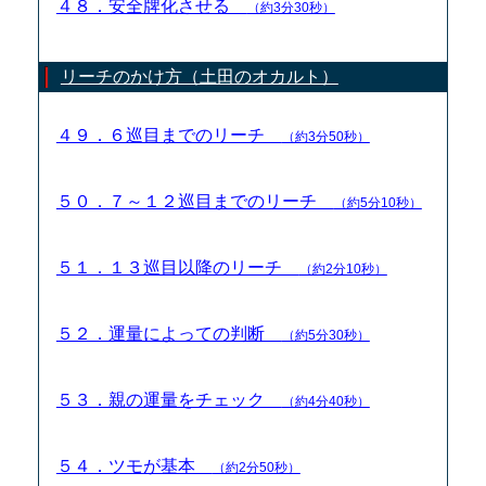
４８．安全牌化させる
（約3分30秒）
リーチのかけ方（土田のオカルト）
４９．６巡目までのリーチ
（約3分50秒）
５０．７～１２巡目までのリーチ
（約5分10秒）
５１．１３巡目以降のリーチ
（約2分10秒）
５２．運量によっての判断
（約5分30秒）
５３．親の運量をチェック
（約4分40秒）
５４．ツモが基本
（約2分50秒）