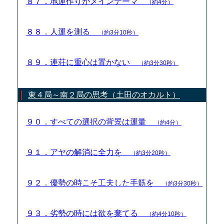
８７．地運作りがメインテーマ
（約4分）
８８．人運を測る
（約3分10秒）
８９．連荘に重心は置かない
（約3分30秒）
東４局～南２局の思考（土田のオカルト）
９０．すべての選択の背景は運量
（約4分）
９１．アヤの解消に全力を
（約3分20秒）
９２．優勢の時こそ工夫した手筋を
（約3分30秒）
９３．劣勢の時には欲を棄てる
（約4分10秒）