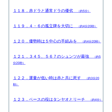
１１８．赤ドラと通常ドラの優劣
（約5分）
１１９．４・６の孤立牌を大切に
（約4分20秒）
１２０．優勢時は５中心の手組みを
（約4分20秒）
１２１．３４５、５６７のシュンツが最強
（約5
分20秒）
１２２．運量が低い時は赤と共に死す
（約3分20
秒）
１２３．ベースの役はタンヤオとリーチ
（約4分）