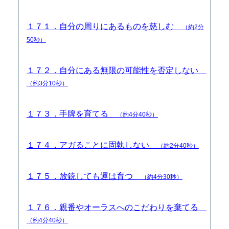
１７１．自分の周りにあるものを慈しむ
（約2分
50秒）
１７２．自分にある無限の可能性を否定しない
（約3分10秒）
１７３．手牌を育てる
（約4分40秒）
１７４．アガることに固執しない
（約2分40秒）
１７５．放銃しても運は育つ
（約4分30秒）
１７６．親番やオーラスへのこだわりを棄てる
（約4分40秒）