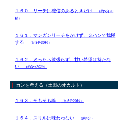
１６０．リーチは確信のあるときだけ
（約5分20
秒）
１６１．マンガンリーチをかけず、３ハンで我慢
する
（約3分30秒）
１６２．迷ったら欲張らず、甘い希望は持たな
い
（約3分20秒）
カンを考える（土田のオカルト）
１６３．そもそも論
（約5分20秒）
１６４．スリルは味わわない
（約4分）