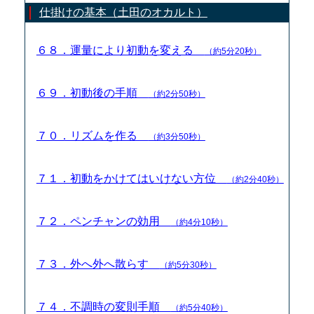
仕掛けの基本（土田のオカルト）
６８．運量により初動を変える
（約5分20秒）
６９．初動後の手順
（約2分50秒）
７０．リズムを作る
（約3分50秒）
７１．初動をかけてはいけない方位
（約2分40秒）
７２．ペンチャンの効用
（約4分10秒）
７３．外へ外へ散らす
（約5分30秒）
７４．不調時の変則手順
（約5分40秒）