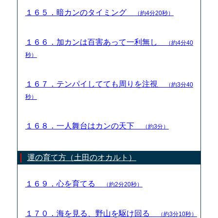
１６５．暗カンのタイミング
（約4分20秒）
１６６．加カンは百害あって一利無し
（約4分40
秒）
１６７．テンパイしてても周りを注視
（約3分40
秒）
１６８．一人舞台はカンの天下
（約3分）
運の育て方（土田のオカルト）
１６９．心を育てる
（約2分20秒）
１７０．海を見る、野山を駆け回る
（約3分10秒）