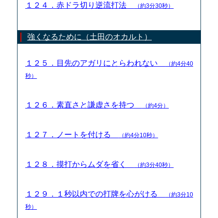
１２４．赤ドラ切り逆流打法
（約3分30秒）
強くなるために（土田のオカルト）
１２５．目先のアガリにとらわれない
（約4分40
秒）
１２６．素直さと謙虚さを持つ
（約4分）
１２７．ノートを付ける
（約4分10秒）
１２８．摸打からムダを省く
（約3分40秒）
１２９．１秒以内での打牌を心がける
（約3分10
秒）