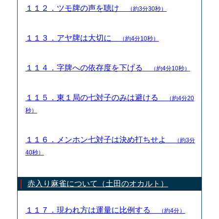
１１２．ツモ牌の声を聴け
（約3分30秒）
１１３．アヤ牌は大切に
（約4分10秒）
１１４．字牌への依存度を下げる
（約4分10秒）
１１５．東１局の七対子のみは避ける
（約4分20
秒）
１１６．メンホン七対子は決め打ちせよ
（約3分
40秒）
赤入り麻雀について（土田のオカルト）
１１７．現われ方は運量に比例する
（約4分）