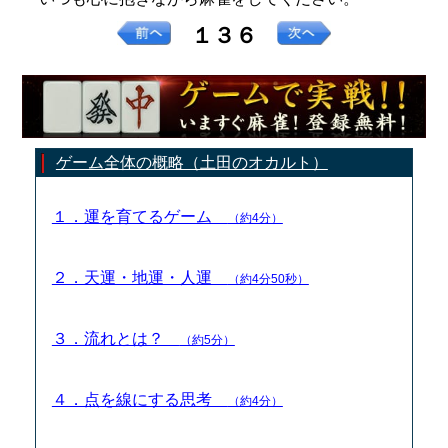
１３６
ゲーム全体の概略（土田のオカルト）
１．運を育てるゲーム
（約4分）
２．天運・地運・人運
（約4分50秒）
３．流れとは？
（約5分）
４．点を線にする思考
（約4分）