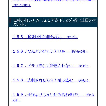
（約5分30秒）
点棒が無いとき〔▲１万点下〕の心得（土田のオ
カルト）
１５５．起死回生は狙わない
（約3分）
１５６．なんとかひとアガリを
（約4分40秒）
１５７．ドラ（赤）に誘惑されない
（約4分）
１５８．先制されたらすぐ引っ込む
（約4分）
１５９．手役よりも良い組み合わせ作り
（約4分
20秒）