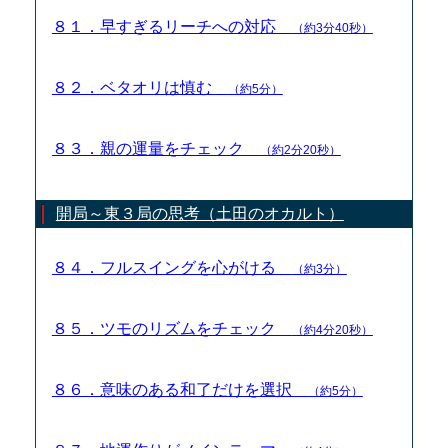
８１．早すぎるリーチへの対応
（約3分40秒）
８２．ベタオリは慎む
（約5分）
８３．親の運量をチェック
（約2分20秒）
開局～東３局の思考（土田のオカルト）
８４．フルスイングを心がける
（約3分）
８５．ツモのリズムをチェック
（約4分20秒）
８６．意味のある和了だけを選択
（約5分）