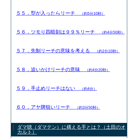
５５．型が入ったらリーチ
（約5分10秒）
５６．ツモり四暗刻は９９％リーチ
（約4分50秒）
５７．先制リーチの意味を考える
（約2分10秒）
５８．追いかけリーチの意味
（約4分20秒）
５９．手止めリーチはない
（約4分）
６０．アヤ牌狙いリーチ
（約3分50秒）
ダマ聴（ダマテン）に構える手とは？（土田のオ
カルト）