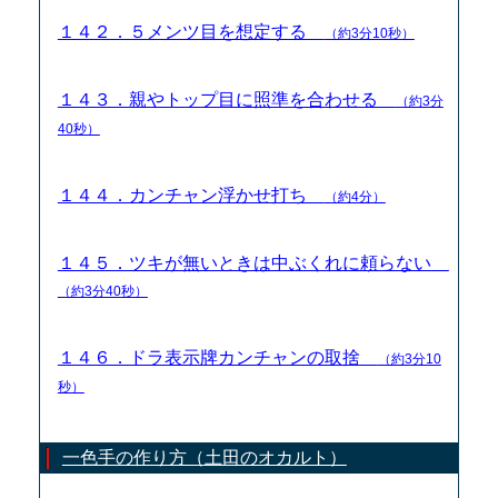
１４２．５メンツ目を想定する
（約3分10秒）
１４３．親やトップ目に照準を合わせる
（約3分
40秒）
１４４．カンチャン浮かせ打ち
（約4分）
１４５．ツキが無いときは中ぶくれに頼らない
（約3分40秒）
１４６．ドラ表示牌カンチャンの取捨
（約3分10
秒）
一色手の作り方（土田のオカルト）