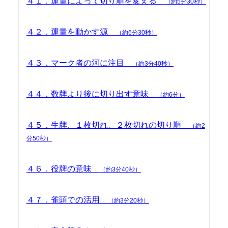
４１．運量によって切り順を変える
（約5分30秒）
４２．運量を動かす源
（約6分30秒）
４３．マーク者の河に注目
（約3分40秒）
４４．数牌より後に切り出す意味
（約6分）
４５．生牌、１枚切れ、２枚切れの切り順
（約2
分50秒）
４６．役牌の意味
（約3分40秒）
４７．雀頭での活用
（約3分20秒）