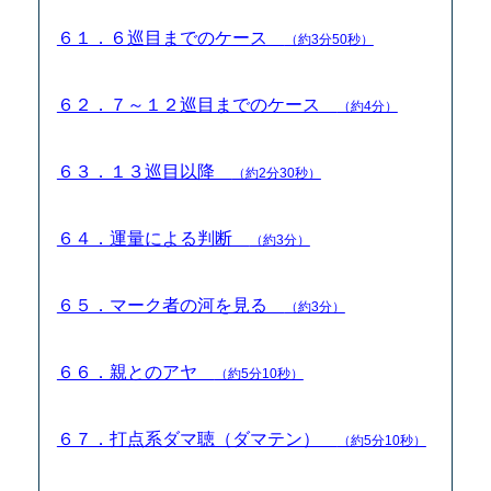
６１．６巡目までのケース
（約3分50秒）
６２．７～１２巡目までのケース
（約4分）
６３．１３巡目以降
（約2分30秒）
６４．運量による判断
（約3分）
６５．マーク者の河を見る
（約3分）
６６．親とのアヤ
（約5分10秒）
６７．打点系ダマ聴（ダマテン）
（約5分10秒）