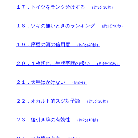
１７．トイツをランク分けする
（約3分30秒）
１８．ツキの無いときのランキング
（約2分50秒）
１９．序盤の河の信用度
（約3分40秒）
２０．１枚切れ、生牌字牌の扱い
（約4分10秒）
２１．天秤はかけない
（約3分）
２２．オカルト的スジ対子論
（約5分20秒）
２３．後引き牌の有効性
（約2分10秒）