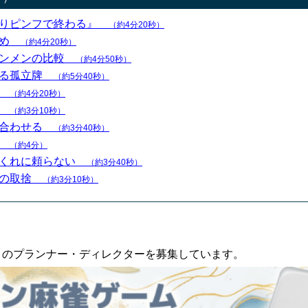
まりピンフで終わる』
（約4分20秒）
なめ
（約4分20秒）
ャンメンの比較
（約4分50秒）
せる孤立牌
（約5分40秒）
る
（約4分20秒）
る
（約3分10秒）
を合わせる
（約3分40秒）
ち
（約4分）
ぶくれに頼らない
（約3分40秒）
ンの取捨
（約3分10秒）
an」のプランナー・ディレクターを募集しています。