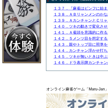
１３７．『麻雀はピンフに始
１３８．ＡＢリャンメンのか
１３９．ＡカンチャンとＣリ
１４０．ツキの動きで変化さ
１４１．Ａ雀頭を意識的に作
１４２．５メンツ目を想定す
１４３．親やトップ目に照準
１４４．カンチャン浮かせ打
１４５．ツキが無いときは中
１４６．ドラ表示牌カンチャ
オンライン麻雀ゲーム「Maru-J