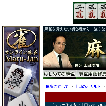
麻雀を覚えたい初心者から、強くな
麻雀のすべて
土田のオカルト
ピンフの作り方（土田のオカル