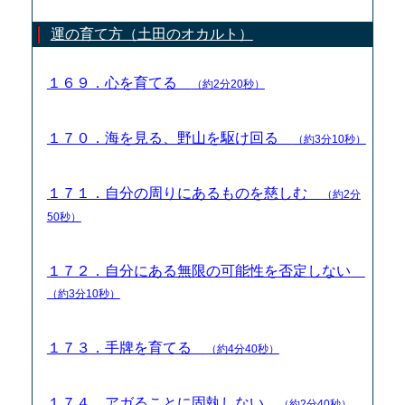
運の育て方（土田のオカルト）
１６９．心を育てる
（約2分20秒）
１７０．海を見る、野山を駆け回る
（約3分10秒）
１７１．自分の周りにあるものを慈しむ
（約2分
50秒）
１７２．自分にある無限の可能性を否定しない
（約3分10秒）
１７３．手牌を育てる
（約4分40秒）
１７４．アガることに固執しない
（約2分40秒）