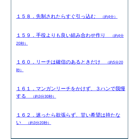
１５８．先制されたらすぐ引っ込む
（約4分）
１５９．手役よりも良い組み合わせ作り
（約4分
20秒）
１６０．リーチは確信のあるときだけ
（約5分20
秒）
１６１．マンガンリーチをかけず、３ハンで我慢
する
（約3分30秒）
１６２．迷ったら欲張らず、甘い希望は持たな
い
（約3分20秒）