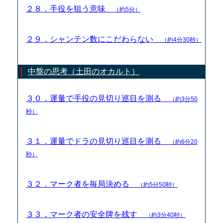
２８．手役を狙う意味
（約5分）
２９．シャンテン数にこだわらない
（約4分30秒）
中盤の思考（土田のオカルト）
３０．運量で手役の見切り巡目を測る
（約3分50
秒）
３１．運量でドラの見切り巡目を測る
（約6分20
秒）
３２．マーク者を毎局決める
（約5分50秒）
３３．マーク者の安全牌を残す
（約3分40秒）