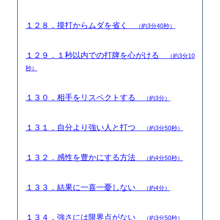
１２８．摸打からムダを省く
（約3分40秒）
１２９．１秒以内での打牌を心がける
（約3分10
秒）
１３０．相手をリスペクトする
（約3分）
１３１．自分より強い人と打つ
（約3分50秒）
１３２．感性を豊かにする方法
（約4分50秒）
１３３．結果に一喜一憂しない
（約4分）
１３４．強さには限界点がない
（約3分50秒）