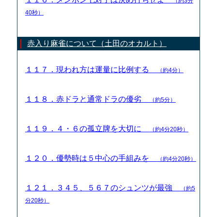
（約3分
40秒）
赤入り麻雀について（土田のオカルト）
１１７．現われ方は運量に比例する
（約4分）
１１８．赤ドラと通常ドラの優劣
（約5分）
１１９．４・６の孤立牌を大切に
（約4分20秒）
１２０．優勢時は５中心の手組みを
（約4分20秒）
１２１．３４５、５６７のシュンツが最強
（約5
分20秒）