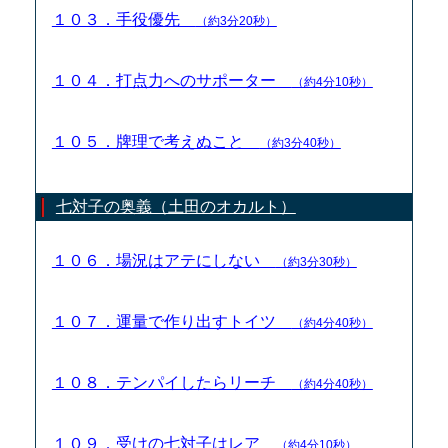
１０３．手役優先
（約3分20秒）
１０４．打点力へのサポーター
（約4分10秒）
１０５．牌理で考えぬこと
（約3分40秒）
七対子の奥義（土田のオカルト）
１０６．場況はアテにしない
（約3分30秒）
１０７．運量で作り出すトイツ
（約4分40秒）
１０８．テンパイしたらリーチ
（約4分40秒）
１０９．受けの七対子はレア
（約4分10秒）