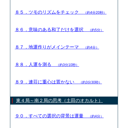
８５．ツモのリズムをチェック
（約4分20秒）
８６．意味のある和了だけを選択
（約5分）
８７．地運作りがメインテーマ
（約4分）
８８．人運を測る
（約3分10秒）
８９．連荘に重心は置かない
（約3分30秒）
東４局～南２局の思考（土田のオカルト）
９０．すべての選択の背景は運量
（約4分）