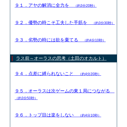
９１．アヤの解消に全力を
（約3分20秒）
９２．優勢の時こそ工夫した手筋を
（約3分30秒）
９３．劣勢の時には欲を棄てる
（約4分10秒）
ラス前～オーラスの思考（土田のオカルト）
９４．点差に縛られないこと
（約4分20秒）
９５．オーラスは次ゲームの東１局につながる
（約3分50秒）
９６．トップ目は楽をしない
（約4分10秒）