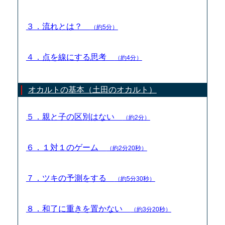
３．流れとは？
（約5分）
４．点を線にする思考
（約4分）
オカルトの基本（土田のオカルト）
５．親と子の区別はない
（約2分）
６．１対１のゲーム
（約2分20秒）
７．ツキの予測をする
（約5分30秒）
８．和了に重きを置かない
（約3分20秒）