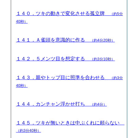
１４０．ツキの動きで変化させる孤立牌
（約5分
40秒）
１４１．Ａ雀頭を意識的に作る
（約4分20秒）
１４２．５メンツ目を想定する
（約3分10秒）
１４３．親やトップ目に照準を合わせる
（約3分
40秒）
１４４．カンチャン浮かせ打ち
（約4分）
１４５．ツキが無いときは中ぶくれに頼らない
（約3分40秒）