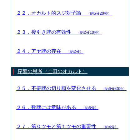
２２．オカルト的スジ対子論
（約5分20秒）
２３．後引き牌の有効性
（約2分10秒）
２４．アヤ牌の存在
（約2分）
序盤の思考（土田のオカルト）
２５．不要牌の切り順を変化させる
（約6分40秒）
２６．数牌には意味がある
（約8分）
２７．第０ツモと第１ツモの重要性
（約4分）