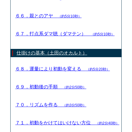
６６．親とのアヤ
（約5分10秒）
６７．打点系ダマ聴（ダマテン）
（約5分10秒）
仕掛けの基本（土田のオカルト）
６８．運量により初動を変える
（約5分20秒）
６９．初動後の手順
（約2分50秒）
７０．リズムを作る
（約3分50秒）
７１．初動をかけてはいけない方位
（約2分40秒）