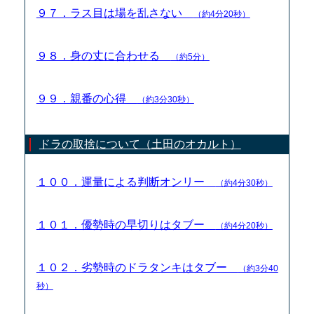
９７．ラス目は場を乱さない
（約4分20秒）
９８．身の丈に合わせる
（約5分）
９９．親番の心得
（約3分30秒）
ドラの取捨について（土田のオカルト）
１００．運量による判断オンリー
（約4分30秒）
１０１．優勢時の早切りはタブー
（約4分20秒）
１０２．劣勢時のドラタンキはタブー
（約3分40
秒）