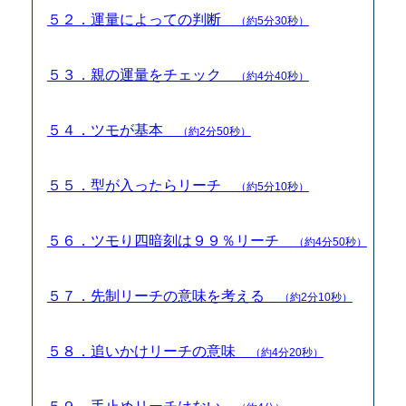
５２．運量によっての判断
（約5分30秒）
５３．親の運量をチェック
（約4分40秒）
５４．ツモが基本
（約2分50秒）
５５．型が入ったらリーチ
（約5分10秒）
５６．ツモり四暗刻は９９％リーチ
（約4分50秒）
５７．先制リーチの意味を考える
（約2分10秒）
５８．追いかけリーチの意味
（約4分20秒）