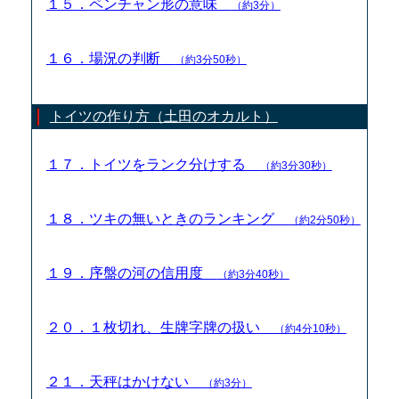
１５．ペンチャン形の意味
（約3分）
１６．場況の判断
（約3分50秒）
トイツの作り方（土田のオカルト）
１７．トイツをランク分けする
（約3分30秒）
１８．ツキの無いときのランキング
（約2分50秒）
１９．序盤の河の信用度
（約3分40秒）
２０．１枚切れ、生牌字牌の扱い
（約4分10秒）
２１．天秤はかけない
（約3分）