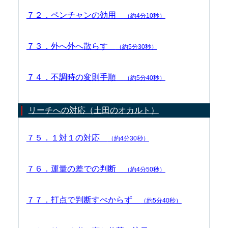
７２．ペンチャンの効用
（約4分10秒）
７３．外へ外へ散らす
（約5分30秒）
７４．不調時の変則手順
（約5分40秒）
リーチへの対応（土田のオカルト）
７５．１対１の対応
（約4分30秒）
７６．運量の差での判断
（約4分50秒）
７７．打点で判断すべからず
（約5分40秒）