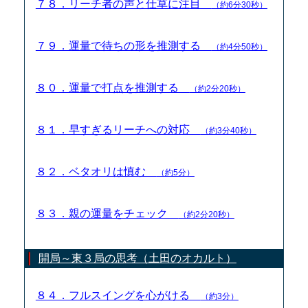
７８．リーチ者の声と仕草に注目
（約6分30秒）
７９．運量で待ちの形を推測する
（約4分50秒）
８０．運量で打点を推測する
（約2分20秒）
８１．早すぎるリーチへの対応
（約3分40秒）
８２．ベタオリは慎む
（約5分）
８３．親の運量をチェック
（約2分20秒）
開局～東３局の思考（土田のオカルト）
８４．フルスイングを心がける
（約3分）