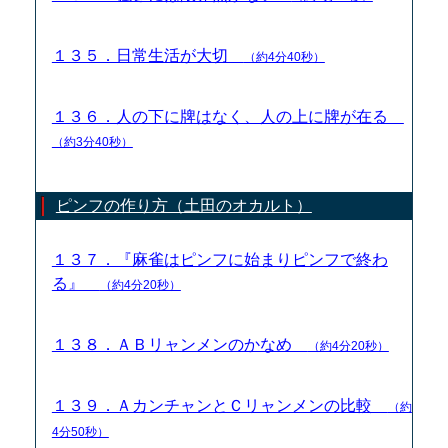
１３５．日常生活が大切
（約4分40秒）
１３６．人の下に牌はなく、人の上に牌が在る
（約3分40秒）
ピンフの作り方（土田のオカルト）
１３７．『麻雀はピンフに始まりピンフで終わ
る』
（約4分20秒）
１３８．ＡＢリャンメンのかなめ
（約4分20秒）
１３９．ＡカンチャンとＣリャンメンの比較
（約
4分50秒）