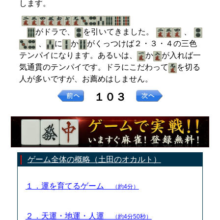
します。
がドラで、
を引いてきました。
、
、
に
か
がくっつけば２・３・４の三色
テンパイになります。あるいは、
か
が入れば一
気通貫のテンパイです。ドラにこだわって
を切る
人が多いですが、お薦めはしません。
１０３
ゲーム全体の概略（土田のオカルト）
１．運を育てるゲーム
（約4分）
２．天運・地運・人運
（約4分50秒）