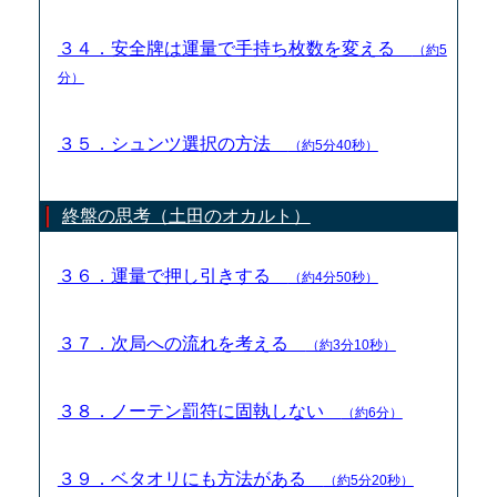
３４．安全牌は運量で手持ち枚数を変える
（約5
分）
３５．シュンツ選択の方法
（約5分40秒）
終盤の思考（土田のオカルト）
３６．運量で押し引きする
（約4分50秒）
３７．次局への流れを考える
（約3分10秒）
３８．ノーテン罰符に固執しない
（約6分）
３９．ベタオリにも方法がある
（約5分20秒）