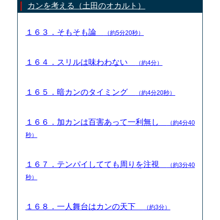
カンを考える（土田のオカルト）
１６３．そもそも論
（約5分20秒）
１６４．スリルは味わわない
（約4分）
１６５．暗カンのタイミング
（約4分20秒）
１６６．加カンは百害あって一利無し
（約4分40
秒）
１６７．テンパイしてても周りを注視
（約3分40
秒）
１６８．一人舞台はカンの天下
（約3分）