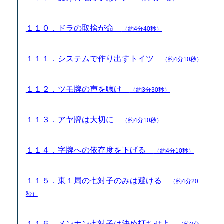
１１０．ドラの取捨が命
（約4分40秒）
１１１．システムで作り出すトイツ
（約4分10秒）
１１２．ツモ牌の声を聴け
（約3分30秒）
１１３．アヤ牌は大切に
（約4分10秒）
１１４．字牌への依存度を下げる
（約4分10秒）
１１５．東１局の七対子のみは避ける
（約4分20
秒）
１１６．メンホン七対子は決め打ちせよ