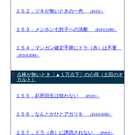
１５２．ツキが無いときの一色
（約4分）
１５３．メンホン七対子への決断
（約4分10秒）
１５４．マンガン確定手牌にドラ（赤）は不要
（約5分30秒）
点棒が無いとき〔▲１万点下〕の心得（土田のオ
カルト）
１５５．起死回生は狙わない
（約3分）
１５６．なんとかひとアガリを
（約4分40秒）
１５７．ドラ（赤）に誘惑されない
（約4分）