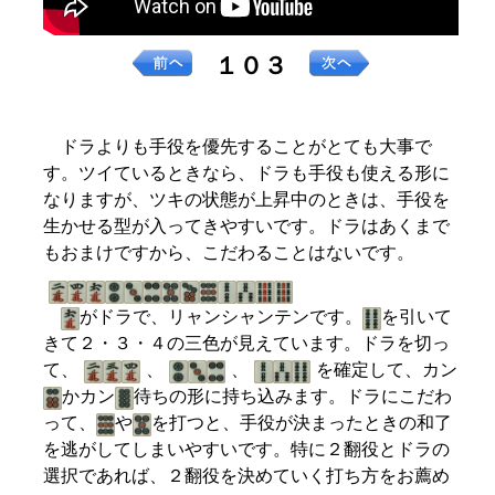
１０３
ドラよりも手役を優先することがとても大事で
す。ツイているときなら、ドラも手役も使える形に
なりますが、ツキの状態が上昇中のときは、手役を
生かせる型が入ってきやすいです。ドラはあくまで
もおまけですから、こだわることはないです。
がドラで、リャンシャンテンです。
を引いて
きて２・３・４の三色が見えています。ドラを切っ
て、
、
、
を確定して、カン
かカン
待ちの形に持ち込みます。ドラにこだわ
って、
や
を打つと、手役が決まったときの和了
を逃がしてしまいやすいです。特に２翻役とドラの
選択であれば、２翻役を決めていく打ち方をお薦め