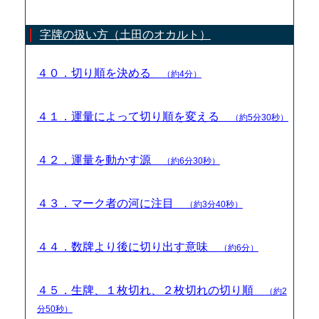
字牌の扱い方（土田のオカルト）
４０．切り順を決める
（約4分）
４１．運量によって切り順を変える
（約5分30秒）
４２．運量を動かす源
（約6分30秒）
４３．マーク者の河に注目
（約3分40秒）
４４．数牌より後に切り出す意味
（約6分）
４５．生牌、１枚切れ、２枚切れの切り順
（約2
分50秒）