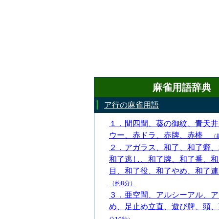
麻雀用語辞典
ア行の麻雀用語
１．間四間、葵の御紋、青天井
ウー、赤ドラ、赤牌、赤棒
（
２．アガラス、和了、和了癖、
和了逃し、和了牌、和了番、和
目、和了役、和了やめ、和了
（約8分）
３．亜空間、アルシーアル、ア
め、足止め立直、遊び牌、頭