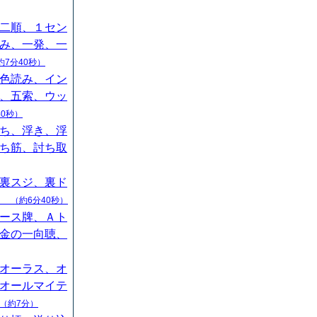
二順、１セン
み、一発、一
約7分40秒）
色読み、イン
、五索、ウッ
40秒）
ち、浮き、浮
ち筋、討ち取
裏スジ、裏ド
山
（約6分40秒）
ース牌、Ａト
金の一向聴、
オーラス、オ
オールマイテ
（約7分）