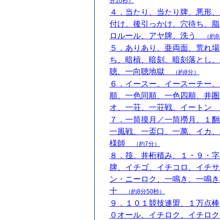
分10秒）
４．当たり、当たり牌、悪形、
付け、後引っかけ、穴待ち、脂
ロルール、アヤ牌、洗う
（約8
５．ありあり、亜両面、荒れ場
ち、暗槓、暗刻、暗刻落とし、
聴、一向聴地獄
（約8分）
６．イースー、イースーチー、
順、一色同順、一色四順、井圏
オ、一荘、一荘戦、イートン
７．一筒摸月／一筒撈月、１翻
一風戦、一盃口、一萬、イカ、
様師
（約7分）
８．筏、井桁積み、１・９・字
牌、イチゴ、イチコロ、イチサ
ン・ニーロク、一鳴き、一鳴き
十
（約8分50秒）
９．１０１競技連盟、１万点棒
０オール、イチロク、イチロク