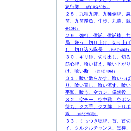
急行券
（約10分50秒）
２８．九種九牌、九種倒牌、急
筒、九筒撈魚、牛歩、九萬、
分10秒）
２９．強打、供託、供託棒、共
局、嫌う、切り上げ、切り上げ
し、切り込み隊長
（約6分40秒）
３０．ギリ師、切り出し、切る
筋心牌、喰い替え、喰い下がり
け、喰い断
（約7分40秒）
３１．喰い散らかす、喰いっぱ
り、喰い直し、喰い流す、喰い
平和、喰う、空カン、偶然役
３２．空チー、空中戦、空ポン
待ち、クズ手、クズ牌、下りポ
線
（約5分50秒）
３３．くっつき聴牌、首、首切
イ、クルクルチャンス、黒棒、