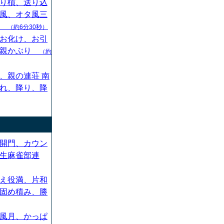
り槓、送り込
風、オタ風三
ん
（約6分30秒）
お化け、お引
、親かぶり
（約
、親の連荘 南
れ、降り、降
開門、カウン
生麻雀部連
え役満、片和
固め積み、勝
風月、かっぱ