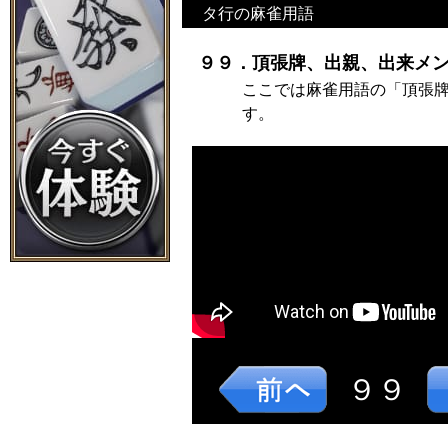
タ行の麻雀用語
９９．頂張牌、出親、出来メン
ここでは麻雀用語の「頂張
す。
９９