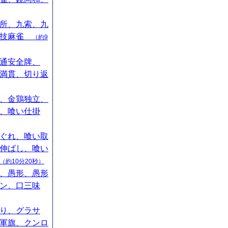
所、九索、九
競技麻雀
（約9
通安全牌、
満貫、切り返
、金鶏独立、
、喰い仕掛
ぐれ、喰い取
伸ばし、喰い
（約10分20秒）
、愚形、愚形
ン、口三味
り、グラサ
軍旗、クンロ