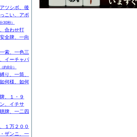
アツシボ、後
っこい、アポ
分30秒）
、合わせ打
安全牌、一向
一索、一色三
、イーチャパ
（約8分）
縛り、一筒、
如何様、如何
牌、１・９
ン、イチサ
聴牌、一二四
、１万２００
・ザンニ、一