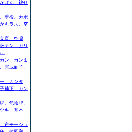
かばん、被せ
、壁役、カボ
かもラス、空
立直、空鳴
仮テン、ガリ
秒）
カン、カン１
、完成面子、
ー、カンタ
子補正、カン
牌、危険牌、
ツキ、基本
、逆モーショ
雀、鏡同和、