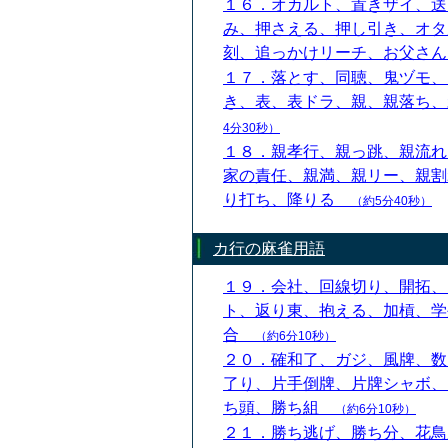
１６．オカルト、置きザイ、送
み、押さえる、押し引き、オタ
刻、追っかけリーチ、お父さ
１７．落とす、同聴、鬼ヅモ、
き、表、表ドラ、親、親落ち
4分30秒）
１８．親孝行、親っ跳、親流れ
家の責任、親満、親リー、親割
り打ち、降りる
（約5分40秒）
カ行の麻雀用語
１９．会社、回線切り、開拓、
ト、返り東、抱える、加槓、学
合
（約6分10秒）
２０．確和了、ガジ、風牌、数
了り、片手倒牌、片牌シャボ、
ち頭、勝ち組
（約6分10秒）
２１．勝ち逃げ、勝ち分、花鳥