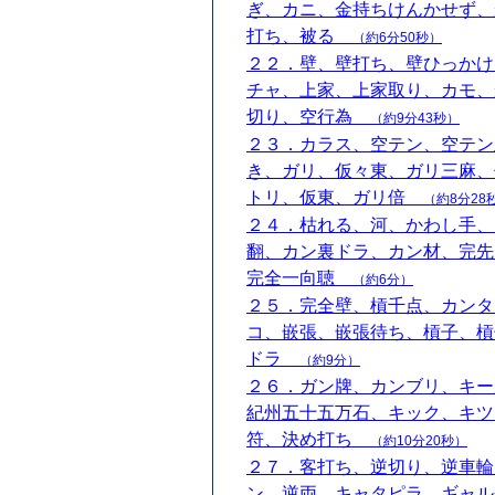
ぎ、カニ、金持ちけんかせず、
打ち、被る
（約6分50秒）
２２．壁、壁打ち、壁ひっかけ
チャ、上家、上家取り、カモ、
切り、空行為
（約9分43秒）
２３．カラス、空テン、空テン
き、ガリ、仮々東、ガリ三麻、
トリ、仮東、ガリ倍
（約8分28
２４．枯れる、河、かわし手、
翻、カン裏ドラ、カン材、完先
完全一向聴
（約6分）
２５．完全壁、槓千点、カンタ
コ、嵌張、嵌張待ち、槓子、槓
ドラ
（約9分）
２６．ガン牌、カンブリ、キー
紀州五十五万石、キック、キツ
符、決め打ち
（約10分20秒）
２７．客打ち、逆切り、逆車輪
ン、逆両、キャタピラ、ギャル