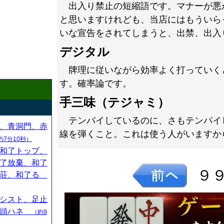
出入り禁止の短縮語です。マナーが悪
と思いますけれども、当店にはもういら
いな宣告をされてしまうと、出禁、出入
デジタル
牌理に従いながら効率よく打っていく
す。確率論です。
手三味（テジャミ）
テンパイしているのに、さもテンパイ
、青洞門、赤
線を弾くこと。これは使う人がいますか
約7分10秒）
和了トップ、
了放棄、和了
９
連荘、和了る
シスト、足止
、頭ハネ
（約9