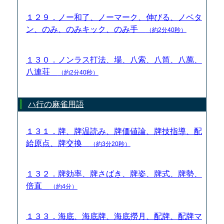
１２９．ノー和了、ノーマーク、伸びる、ノベタ
ン、のみ、のみキック、のみ手
（約2分40秒）
１３０．ノンラス打法、場、八索、八筒、八萬、
八連荘
（約2分40秒）
ハ行の麻雀用語
１３１．牌、牌温読み、牌価値論、牌技指導、配
給原点、牌交換
（約3分20秒）
１３２．牌効率、牌さばき、牌姿、牌式、牌勢、
倍直
（約4分）
１３３．海底、海底牌、海底撈月、配牌、配牌マ