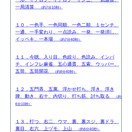
一局清算
（約7分10秒）
１０．一色手、一色同順、一色二順、１センチ、
一通、一手変わり、一点読み、一発、一発消し、
イッペキ、一本場
（約7分40秒）
１１．今聴、入り目、色絞り、色読み、インパ
チ、インフレ麻雀、五心通貫、五索、ウッパー、
五筒、五筒開花
（約8分40秒）
１２．五門斉、五萬、浮かせ打ち、浮き、浮き
牌、動き、右十、内切り、打ち筋、討ち取る
（約
6分10秒）
１３．打つ、右二、ウマ、裏、裏スジ、裏ドラ、
裏目、右六、上ヅモ、上山
（約6分40秒）