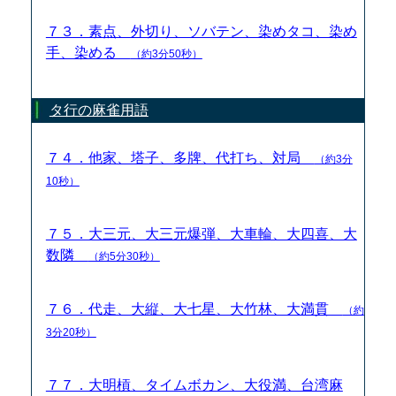
７３．素点、外切り、ソバテン、染めタコ、染め
手、染める
（約3分50秒）
タ行の麻雀用語
７４．他家、塔子、多牌、代打ち、対局
（約3分
10秒）
７５．大三元、大三元爆弾、大車輪、大四喜、大
数隣
（約5分30秒）
７６．代走、大縦、大七星、大竹林、大満貫
（約
3分20秒）
７７．大明槓、タイムボカン、大役満、台湾麻