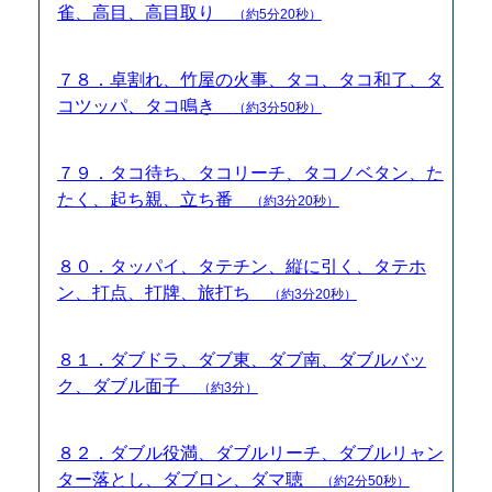
雀、高目、高目取り
（約5分20秒）
７８．卓割れ、竹屋の火事、タコ、タコ和了、タ
コツッパ、タコ鳴き
（約3分50秒）
７９．タコ待ち、タコリーチ、タコノベタン、た
たく、起ち親、立ち番
（約3分20秒）
８０．タッパイ、タテチン、縦に引く、タテホ
ン、打点、打牌、旅打ち
（約3分20秒）
８１．ダブドラ、ダブ東、ダブ南、ダブルバッ
ク、ダブル面子
（約3分）
８２．ダブル役満、ダブルリーチ、ダブルリャン
ター落とし、ダブロン、ダマ聴
（約2分50秒）