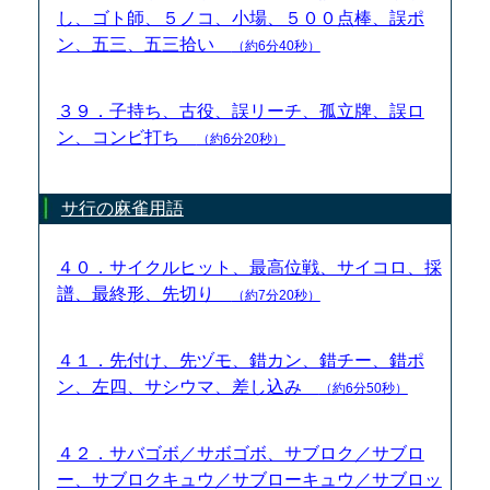
し、ゴト師、５ノコ、小場、５００点棒、誤ポ
ン、五三、五三拾い
（約6分40秒）
３９．子持ち、古役、誤リーチ、孤立牌、誤ロ
ン、コンビ打ち
（約6分20秒）
サ行の麻雀用語
４０．サイクルヒット、最高位戦、サイコロ、採
譜、最終形、先切り
（約7分20秒）
４１．先付け、先ヅモ、錯カン、錯チー、錯ポ
ン、左四、サシウマ、差し込み
（約6分50秒）
４２．サバゴボ／サボゴボ、サブロク／サブロ
ー、サブロクキュウ／サブローキュウ／サブロッ