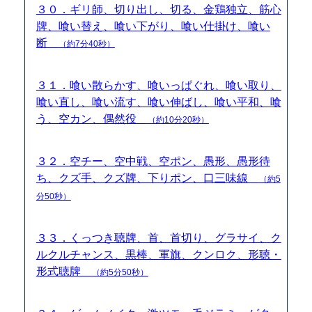
３０．ギリ師、切り出し、切る、金鶏独立、筋心
牌、喰い替え、喰い下がり、喰い仕掛け、喰い
断
（約7分40秒）
３１．喰い散らかす、喰いっぱぐれ、喰い取り、
喰い直し、喰い流す、喰い伸ばし、喰い平和、喰
う、空カン、偶然役
（約10分20秒）
３２．空チー、空中戦、空ポン、愚形、愚形待
ち、クズ手、クズ牌、下りポン、口三味線
（約5
分50秒）
３３．くっつき聴牌、首、首切り、グラサイ、ク
ルクルチャンス、黒棒、軍旗、クンロク、形聴・
形式聴牌
（約5分50秒）