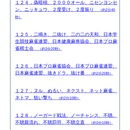
１２４．偽暗槓、２０００オール、ニセンヨンセ
ン、ニッキュウ、２度受け、２度振り
（約2分40
秒）
１２５．二鳴き、二抜け、二の二の天和、日本学
生競技麻雀連盟、日本健康麻将協会、日本プロ麻
雀棋士会
（約3分20秒）
１２６．日本プロ麻雀協会、日本プロ麻雀連盟、
日本麻雀連盟、抜きドラ、抜け番
（約2分20秒）
１２７．ヌル、ぬるい、ネクスト、ネット麻雀、
ネトマ、狙い撃ち
（約2分10秒）
１２８．ノーガード戦法、ノーチャンス、不聴、
不聴親流れ、不聴罰符、不聴立直
（約3分10秒）