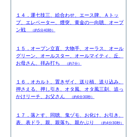
１４．運七技三、絵合わせ、エース牌、Ａトッ
プ、エレベーター、煙突、黄金の一向聴、オープ
ン戦
（約5分40秒）
１５．オープン立直、大物手、オーラス、オール
グリーン、オールスター、オールマイティ、丘、
お母さん、拝み打ち
（約7分）
１６．オカルト、置きザイ、送り槓、送り込み、
押さえる、押し引き、オタ風、オタ風三刻、追っ
かけリーチ、お父さん
（約6分30秒）
１７．落とす、同聴、鬼ヅモ、お化け、お引き、
表、表ドラ、親、親落ち、親かぶり
（約4分30秒）