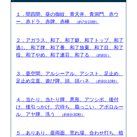
１．間四間、葵の御紋、青天井、青洞門、赤ウ
ー、赤ドラ、赤牌、赤棒
（約7分10秒）
２．アガラス、和了、和了癖、和了トップ、和了
逃し、和了牌、和了番、和了放棄、和了目、和了
役、和了やめ、和了連荘、和了る
（約8分）
３．亜空間、アルシーアル、アシスト、足止め、
足止め立直、遊び牌、頭、頭ハネ
（約9分10秒）
４．当たり、当たり牌、悪形、アツシボ、後付
け、後引っかけ、穴待ち、脂っこい、アポロルー
ル、アヤ牌、洗う
（約8分30秒）
５．ありあり、亜両面、荒れ場、合わせ打ち、暗