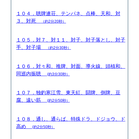
１０４．聴牌連荘、テンパネ、点棒、天和、対
３、対死
（約2分20秒）
１０５．対７、対１１、対子、対子落とし、対子
手、対子場
（約2分30秒）
１０６．対々和、推牌、対面、導火線、頭槓和、
同巡内振聴
(約3分30秒）
１０７．独釣寒江雪、東天紅、闘牌、倒牌、豆
腐、遠い筋
(約2分50秒）
１０８．通し、通らば、特殊ドラ、ドジョウ、ド
高め
(約2分50秒）