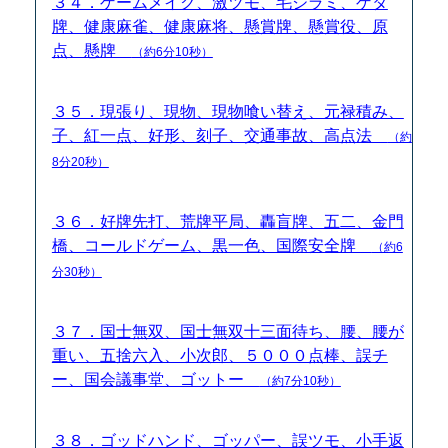
３４．ゲームメイク、激ツモ、毛ジラミ、ゲタ
牌、健康麻雀、健康麻将、懸賞牌、懸賞役、原
点、懸牌
（約6分10秒）
３５．現張り、現物、現物喰い替え、元禄積み、
子、紅一点、好形、刻子、交通事故、高点法
（約
8分20秒）
３６．好牌先打、荒牌平局、轟盲牌、五二、金門
橋、コールドゲーム、黒一色、国際安全牌
（約6
分30秒）
３７．国士無双、国士無双十三面待ち、腰、腰が
重い、五捨六入、小次郎、５０００点棒、誤チ
ー、国会議事堂、ゴットー
（約7分10秒）
３８．ゴッドハンド、ゴッパー、誤ツモ、小手返