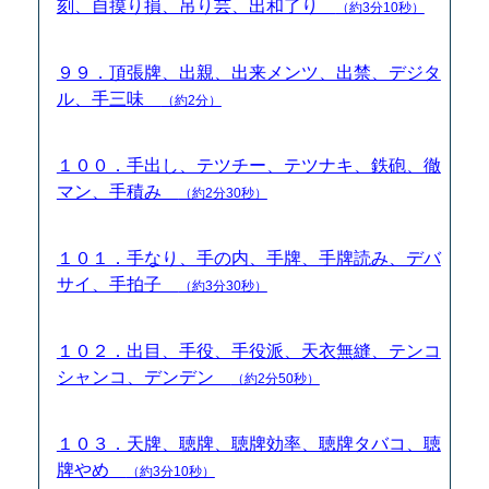
刻、自摸り損、吊り芸、出和了り
（約3分10秒）
９９．頂張牌、出親、出来メンツ、出禁、デジタ
ル、手三味
（約2分）
１００．手出し、テツチー、テツナキ、鉄砲、徹
マン、手積み
（約2分30秒）
１０１．手なり、手の内、手牌、手牌読み、デバ
サイ、手拍子
（約3分30秒）
１０２．出目、手役、手役派、天衣無縫、テンコ
シャンコ、デンデン
（約2分50秒）
１０３．天牌、聴牌、聴牌効率、聴牌タバコ、聴
牌やめ
（約3分10秒）