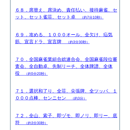
６８．席替え、席決め、責任払い、接待麻雀、セ
ット、セット雀荘、セット卓
（約7分10秒）
６９．攻める、１０００オール、全欠け、疝気
筋、宣言ドラ、宣言牌
（約3分30秒）
７０．全国麻雀業組合総連合会、全国麻雀段位審
査会、全自動卓、先制リーチ、全体牌譜、全体
役
（約5分20秒）
７１．選択和了り、全荘、尖張牌、全ツッパ、１
０００点棒、センニセン
（約3分）
７２．全山、索子、即ヅモ、即ノリ、即リー、底
符
（約3分30秒）