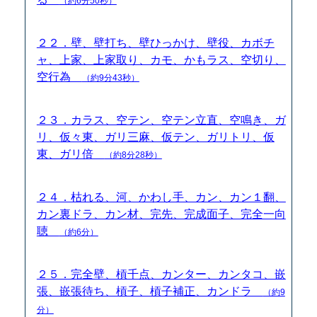
（約6分50秒）
２２．壁、壁打ち、壁ひっかけ、壁役、カボチ
ャ、上家、上家取り、カモ、かもラス、空切り、
空行為
（約9分43秒）
２３．カラス、空テン、空テン立直、空鳴き、ガ
リ、仮々東、ガリ三麻、仮テン、ガリトリ、仮
東、ガリ倍
（約8分28秒）
２４．枯れる、河、かわし手、カン、カン１翻、
カン裏ドラ、カン材、完先、完成面子、完全一向
聴
（約6分）
２５．完全壁、槓千点、カンター、カンタコ、嵌
張、嵌張待ち、槓子、槓子補正、カンドラ
（約9
分）