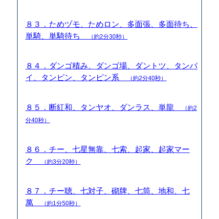
８３．ためヅモ、ためロン、多面張、多面待ち、
単騎、単騎待ち
（約2分30秒）
８４．ダンゴ積み、ダンゴ場、ダントツ、タンパ
イ、タンピン、タンピン系
（約2分40秒）
８５．断紅和、タンヤオ、ダンラス、単龍
（約2
分40秒）
８６．チー、七星無靠、七索、起家、起家マー
ク
（約3分20秒）
８７．チー聴、七対子、砌牌、七筒、地和、七
萬
（約1分50秒）