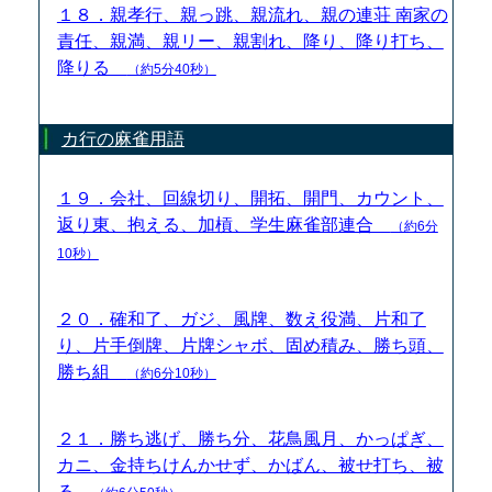
１８．親孝行、親っ跳、親流れ、親の連荘 南家の
責任、親満、親リー、親割れ、降り、降り打ち、
降りる
（約5分40秒）
カ行の麻雀用語
１９．会社、回線切り、開拓、開門、カウント、
返り東、抱える、加槓、学生麻雀部連合
（約6分
10秒）
２０．確和了、ガジ、風牌、数え役満、片和了
り、片手倒牌、片牌シャボ、固め積み、勝ち頭、
勝ち組
（約6分10秒）
２１．勝ち逃げ、勝ち分、花鳥風月、かっぱぎ、
カニ、金持ちけんかせず、かばん、被せ打ち、被
る