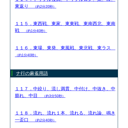
東返り
（約2分20秒）
１１５．東西戦、東家、東東戦、東南西北、東南
戦
（約1分40秒）
１１６．東場、東発、東風戦、東北戦、東ラス
（約1分40秒）
ナ行の麻雀用語
１１７．中絞り、流し満貫、中付け、中抜き、中
膨れ、中目
（約3分50秒）
１１８．流れ、流れ１本、流れる、流れ論、鳴き
一盃口
（約2分40秒）