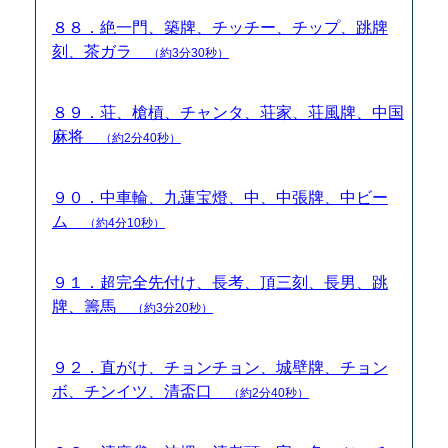
８８．絶一門、築牌、チッチー、チップ、跳牌
刻、茶ガラ
（約3分30秒）
８９．荘、槍槓、チャンタ、荘家、荘風牌、中国
麻将
（約2分40秒）
９０．中車輪、九蓮宝燈、中、中張牌、中ビー
ム
（約4分10秒）
９１．超完全先付け、長考、頂三刻、長男、跳
牌、籌馬
（約3分20秒）
９２．直がけ、チョンチョン、城壁牌、チョン
ボ、チンイツ、清盃口
（約2分40秒）