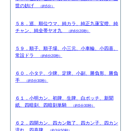
世の妨げ
（約5分）
５８．巡、順位ウマ、純カラ、純正九蓮宝燈、純
チャン、純全帯ヤオ九
（約6分20秒）
５９．順子、順子場、小三元、小車輪、小四喜、
常設ドラ
（約6分20秒）
６０．小タテ、少牌、定牌、小副、勝負形、勝負
手
（約5分30秒）
６１．小明カン、初牌、生牌、白ポッチ、新聞
紙、四暗刻、四暗刻単騎
（約5分30秒）
６２．四開カン、四カン散了、四カン子、四カン
流れ、四喜牌
（約3分50秒）