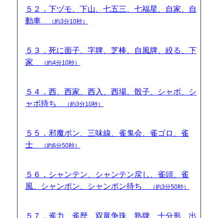
５２．下ヅモ、下山、七五三、七福星、自家、自
動車
（約3分10秒）
５３．死に面子、字牌、芝棒、自風牌、絞る、下
家
（約4分10秒）
５４．西、西家、西入、西場、骰子、シャボ、シ
ャボ待ち
（約3分10秒）
５５．邪魔ポン、三味線、雀鬼会、雀ゴロ、雀
士
（約6分50秒）
５６．シャンテン、シャンテン戻し、雀頭、雀
風、シャンポン、シャンポン待ち
（約3分50秒）
５７．雀力、雀歴、双竜争珠、熟牌、十分形、出