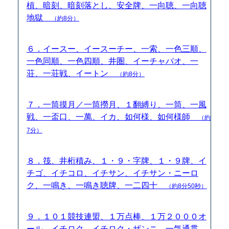
槓、暗刻、暗刻落とし、安全牌、一向聴、一向聴
地獄
（約8分）
６．イースー、イースーチー、一索、一色三順、
一色同順、一色四順、井圏、イーチャパオ、一
荘、一荘戦、イートン
（約8分）
７．一筒摸月／一筒撈月、１翻縛り、一筒、一風
戦、一盃口、一萬、イカ、如何様、如何様師
（約
7分）
８．筏、井桁積み、１・９・字牌、１・９牌、イ
チゴ、イチコロ、イチサン、イチサン・ニーロ
ク、一鳴き、一鳴き聴牌、一二四十
（約8分50秒）
９．１０１競技連盟、１万点棒、１万２０００オ
ール、イチロク、イチロク・ザンニ、一気通貫、