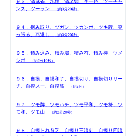
９３．清麻雀、沈埋、清老頭、字一色、ツーチャ
ンス、ツーラン
（約3分20秒）
９４．掴み取り、ヅガン、ツカンポ、ツキ牌、突
っ張る、燕返し
（約3分20秒）
９５．積み込み、積み場、積み符、積み棒、ツメ
シボ
（約2分10秒）
９６．自摸、自摸和了、自摸切り、自摸切りリー
チ、自摸スー、自摸筋
（約2分）
９７．ツモ牌、ツモハチ、ツモ平和、ツモ符、ツ
モ和、ツモ山
（約2分20秒）
９８．自摸られ貧乏、自摸り三暗刻、自摸り四暗