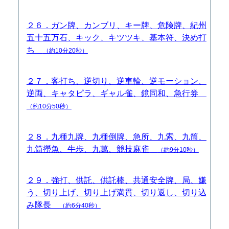
２６．ガン牌、カンブリ、キー牌、危険牌、紀州
五十五万石、キック、キツツキ、基本符、決め打
ち
（約10分20秒）
２７．客打ち、逆切り、逆車輪、逆モーション、
逆両、キャタピラ、ギャル雀、鏡同和、急行券
（約10分50秒）
２８．九種九牌、九種倒牌、急所、九索、九筒、
九筒撈魚、牛歩、九萬、競技麻雀
（約9分10秒）
２９．強打、供託、供託棒、共通安全牌、局、嫌
う、切り上げ、切り上げ満貫、切り返し、切り込
み隊長
（約6分40秒）