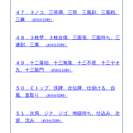
４７．３ノコ、三倍満、三筒、三風刻、三風戦、
三麻
（約5分10秒）
４８．３枚壁、３枚自摸、三面張、三面待ち、三
連刻、三萬
（約4分20秒）
４９．十二落抬、十三無靠、十三不塔、十三ヤオ
九、十三龍門
（約6分10秒）
５０．Ｃトップ、洗牌、次位牌、仕掛ける、自
風、直取り
（約4分50秒）
５１．次局、ジク、ジゴ、地獄待ち、仕込み、次
巡、沈み
（約3分20秒）