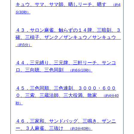
キュウ、サマ、サマ師、晒しリーチ、晒す
（約4
分30秒）
４３．サロン麻雀、触らずの１４牌、三暗刻、３
確、三槓子、ザンク／ザンキュウ／サンキュウ
（約5分）
４４．三元縛り、三元牌、三軒リーチ、サンコ
ロ、三向聴、三色同刻
（約6分10秒）
４５．三色同順、三色連刻、３０００・６００
０、三索、三蔵法師、三大役満、散家
（約4分40
秒）
４６．三家和、サンドバッグ、三鳴き、ザンニ
ー、３人麻雀、三抜け
（約3分40秒）