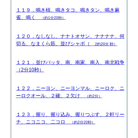
１１９．鳴き槓、鳴きタコ、鳴きタン、鳴き麻
雀、鳴く
（約1分20秒）
１２０．なしなし、ナナトオサン、ナナナナ、何
切る、なまくら筋、並びシャボ（
2約20分 秒）
１２１．並びバッタ、南、南家、南入、南北戦争
（2分10秒）
１２２．ニーヨン、ニーヨンマル、ニーロク、ニ
ーロクオール、２確、２欠け
（約2分）
１２３．握り、握り込み、握りつぶす、２軒リー
チ、ニコニコ、二コロ
（約2分20秒）