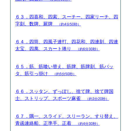
６３．四喜和、四索、スーチー、四家リーチ、四
字刻、数牌、屍牌
（約4分50秒）
６４．四筒、四風子連打、四花和、四連刻、四連
太宝、四萬、スカート捲り
（約6分30秒）
６５．筋、筋喰い替え、筋牌、筋牌刻、筋バッ
タ、筋引っ掛け
（約5分50秒）
６６．スッタン、ずっぽし、捨て牌、捨て牌国
士、ストリップ、スポーツ麻雀
（約3分20秒）
６７．隅一、スライド、スリーラン、すり替え、
青函連絡船、正準手、正着
（約4分30秒）