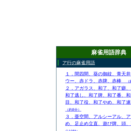
麻雀用語辞典
ア行の麻雀用語
１．間四間、葵の御紋、青天井
ウー、赤ドラ、赤牌、赤棒
（
２．アガラス、和了、和了癖、
和了逃し、和了牌、和了番、和
目、和了役、和了やめ、和了
（約8分）
３．亜空間、アルシーアル、ア
め、足止め立直、遊び牌、頭