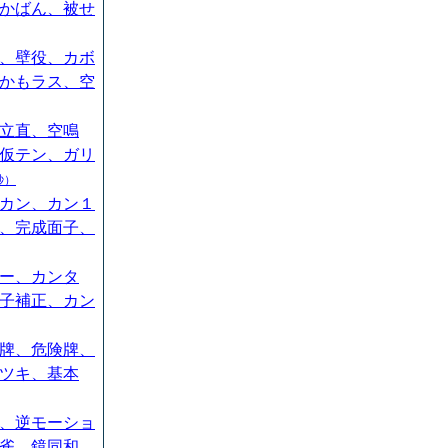
かばん、被せ
、壁役、カボ
かもラス、空
立直、空鳴
仮テン、ガリ
秒）
カン、カン１
、完成面子、
ー、カンタ
子補正、カン
牌、危険牌、
ツキ、基本
、逆モーショ
雀、鏡同和、