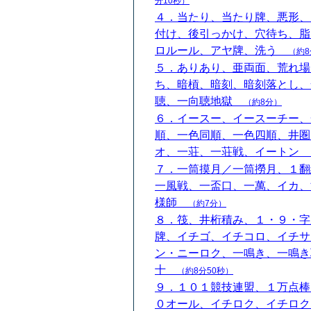
分10秒）
４．当たり、当たり牌、悪形、
付け、後引っかけ、穴待ち、脂
ロルール、アヤ牌、洗う
（約8
５．ありあり、亜両面、荒れ場
ち、暗槓、暗刻、暗刻落とし、
聴、一向聴地獄
（約8分）
６．イースー、イースーチー、
順、一色同順、一色四順、井圏
オ、一荘、一荘戦、イートン
７．一筒摸月／一筒撈月、１翻
一風戦、一盃口、一萬、イカ、
様師
（約7分）
８．筏、井桁積み、１・９・字
牌、イチゴ、イチコロ、イチサ
ン・ニーロク、一鳴き、一鳴き
十
（約8分50秒）
９．１０１競技連盟、１万点棒
０オール、イチロク、イチロク