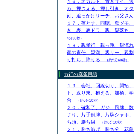
１６．オカルト、置きザイ、送
み、押さえる、押し引き、オタ
刻、追っかけリーチ、お父さ
１７．落とす、同聴、鬼ヅモ、
き、表、表ドラ、親、親落ち
4分30秒）
１８．親孝行、親っ跳、親流れ
家の責任、親満、親リー、親割
り打ち、降りる
（約5分40秒）
カ行の麻雀用語
１９．会社、回線切り、開拓、
ト、返り東、抱える、加槓、学
合
（約6分10秒）
２０．確和了、ガジ、風牌、数
了り、片手倒牌、片牌シャボ、
ち頭、勝ち組
（約6分10秒）
２１．勝ち逃げ、勝ち分、花鳥