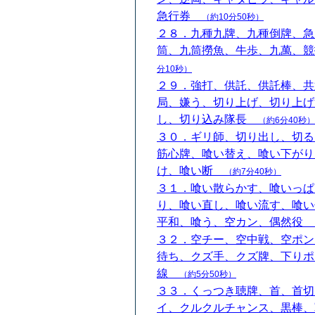
急行券
（約10分50秒）
２８．九種九牌、九種倒牌、急
筒、九筒撈魚、牛歩、九萬、
分10秒）
２９．強打、供託、供託棒、共
局、嫌う、切り上げ、切り上げ
し、切り込み隊長
（約6分40秒）
３０．ギリ師、切り出し、切る
筋心牌、喰い替え、喰い下がり
け、喰い断
（約7分40秒）
３１．喰い散らかす、喰いっぱ
り、喰い直し、喰い流す、喰い
平和、喰う、空カン、偶然役
３２．空チー、空中戦、空ポン
待ち、クズ手、クズ牌、下りポ
線
（約5分50秒）
３３．くっつき聴牌、首、首切
イ、クルクルチャンス、黒棒、