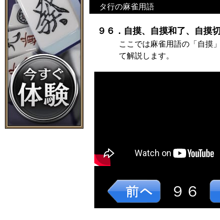
タ行の麻雀用語
９６．自摸、自摸和了、自摸切
ここでは麻雀用語の「自摸
て解説します。
９６