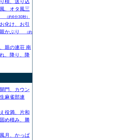
り槓、送り込
風、オタ風三
ん
（約6分30秒）
お化け、お引
、親かぶり
（約
、親の連荘 南
れ、降り、降
開門、カウン
生麻雀部連
え役満、片和
固め積み、勝
風月、かっぱ