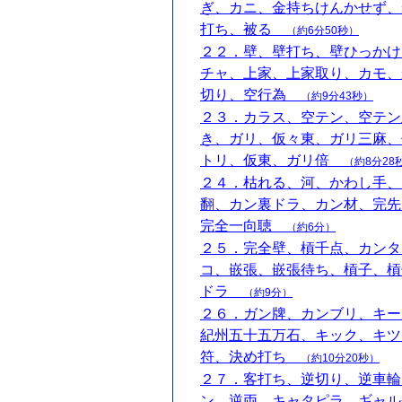
ぎ、カニ、金持ちけんかせず、
打ち、被る
（約6分50秒）
２２．壁、壁打ち、壁ひっかけ
チャ、上家、上家取り、カモ、
切り、空行為
（約9分43秒）
２３．カラス、空テン、空テン
き、ガリ、仮々東、ガリ三麻、
トリ、仮東、ガリ倍
（約8分28
２４．枯れる、河、かわし手、
翻、カン裏ドラ、カン材、完先
完全一向聴
（約6分）
２５．完全壁、槓千点、カンタ
コ、嵌張、嵌張待ち、槓子、槓
ドラ
（約9分）
２６．ガン牌、カンブリ、キー
紀州五十五万石、キック、キツ
符、決め打ち
（約10分20秒）
２７．客打ち、逆切り、逆車輪
ン、逆両、キャタピラ、ギャル