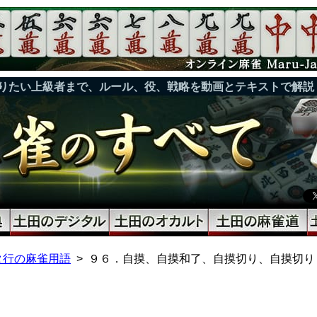
りたい上級者まで、ルール、役、戦略を動画とテキストで解説
タ行の麻雀用語
９６．自摸、自摸和了、自摸切り、自摸切り