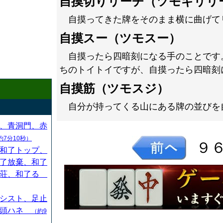
自摸切りリーチ（ツモギリリ
自摸ってきた牌をそのまま横に曲げて
自摸スー（ツモスー）
自摸ったら四暗刻になる手のことです
ちのトイトイですが、自摸ったら四暗刻
自摸筋（ツモスジ）
自分が持ってくる山にある牌の並びを
、青洞門、赤
約7分10秒）
９
和了トップ、
了放棄、和了
連荘、和了る
シスト、足止
、頭ハネ
（約9