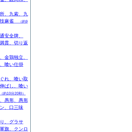
所、九索、九
競技麻雀
（約9
通安全牌、
満貫、切り返
、金鶏独立、
、喰い仕掛
ぐれ、喰い取
伸ばし、喰い
（約10分20秒）
、愚形、愚形
ン、口三味
り、グラサ
軍旗、クンロ