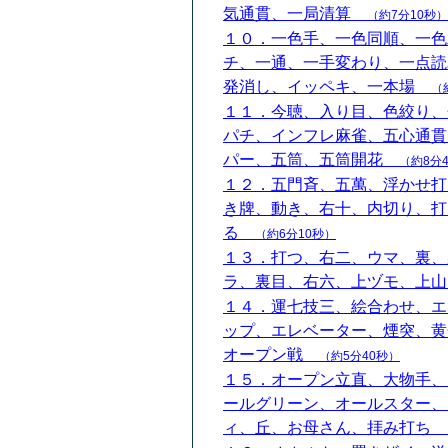
気通貫、一局清算
（約7分10秒）
１０．一色手、一色同順、一色
チ、一通、一手変わり、一点読
発消し、イッペキ、一本場
（
１１．今聴、入り目、色絞り、
パチ、インフレ麻雀、五心通貫
パー、五筒、五筒開花
（約8分
１２．五門斉、五萬、浮かせ打
き牌、動き、右十、内切り、打
る
（約6分10秒）
１３．打つ、右二、ウマ、裏、
ラ、裏目、右六、上ヅモ、上
１４．運七技三、絵合わせ、エ
ップ、エレベーター、煙突、黄
オープン戦
（約5分40秒）
１５．オープン立直、大物手、
ールグリーン、オールスター、
ィ、丘、お母さん、拝み打ち