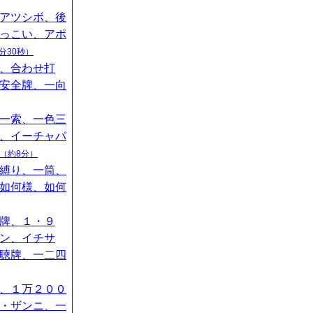
アツシボ、後
っこい、アポ
分30秒）
、合わせ打
安全牌、一向
一索、一色三
、イーチャパ
（約8分）
縛り、一筒、
如何様、如何
牌、１・９
ン、イチサ
聴牌、一二四
、１万２００
・ザンニ、一