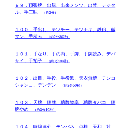
９９．頂張牌、出親、出来メンツ、出禁、デジタ
ル、手三味
（約2分）
１００．手出し、テツチー、テツナキ、鉄砲、徹
マン、手積み
（約2分30秒）
１０１．手なり、手の内、手牌、手牌読み、デバ
サイ、手拍子
（約3分30秒）
１０２．出目、手役、手役派、天衣無縫、テンコ
シャンコ、デンデン
（約2分50秒）
１０３．天牌、聴牌、聴牌効率、聴牌タバコ、聴
牌やめ
（約3分10秒）
１０４．聴牌連荘、テンパネ、点棒、天和、対