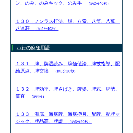
ン、のみ、のみキック、のみ手
（約2分40秒）
１３０．ノンラス打法、場、八索、八筒、八萬、
八連荘
（約2分40秒）
ハ行の麻雀用語
１３１．牌、牌温読み、牌価値論、牌技指導、配
給原点、牌交換
（約3分20秒）
１３２．牌効率、牌さばき、牌姿、牌式、牌勢、
倍直
（約4分）
１３３．海底、海底牌、海底撈月、配牌、配牌マ
ジック、牌品高、牌譜
（約3分20秒）