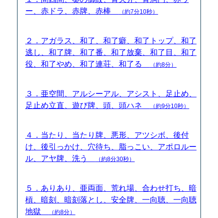
ー、赤ドラ、赤牌、赤棒
（約7分10秒）
２．アガラス、和了、和了癖、和了トップ、和了
逃し、和了牌、和了番、和了放棄、和了目、和了
役、和了やめ、和了連荘、和了る
（約8分）
３．亜空間、アルシーアル、アシスト、足止め、
足止め立直、遊び牌、頭、頭ハネ
（約9分10秒）
４．当たり、当たり牌、悪形、アツシボ、後付
け、後引っかけ、穴待ち、脂っこい、アポロルー
ル、アヤ牌、洗う
（約8分30秒）
５．ありあり、亜両面、荒れ場、合わせ打ち、暗
槓、暗刻、暗刻落とし、安全牌、一向聴、一向聴
地獄
（約8分）