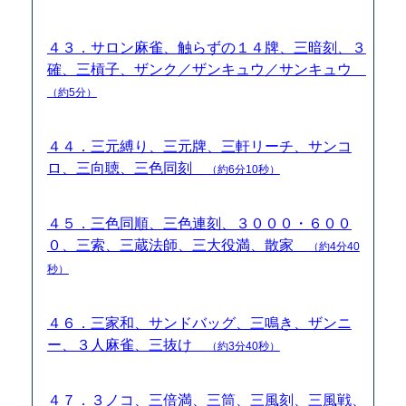
４３．サロン麻雀、触らずの１４牌、三暗刻、３
確、三槓子、ザンク／ザンキュウ／サンキュウ
（約5分）
４４．三元縛り、三元牌、三軒リーチ、サンコ
ロ、三向聴、三色同刻
（約6分10秒）
４５．三色同順、三色連刻、３０００・６００
０、三索、三蔵法師、三大役満、散家
（約4分40
秒）
４６．三家和、サンドバッグ、三鳴き、ザンニ
ー、３人麻雀、三抜け
（約3分40秒）
４７．３ノコ、三倍満、三筒、三風刻、三風戦、