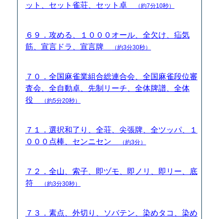
ット、セット雀荘、セット卓
（約7分10秒）
６９．攻める、１０００オール、全欠け、疝気
筋、宣言ドラ、宣言牌
（約3分30秒）
７０．全国麻雀業組合総連合会、全国麻雀段位審
査会、全自動卓、先制リーチ、全体牌譜、全体
役
（約5分20秒）
７１．選択和了り、全荘、尖張牌、全ツッパ、１
０００点棒、センニセン
（約3分）
７２．全山、索子、即ヅモ、即ノリ、即リー、底
符
（約3分30秒）
７３．素点、外切り、ソバテン、染めタコ、染め