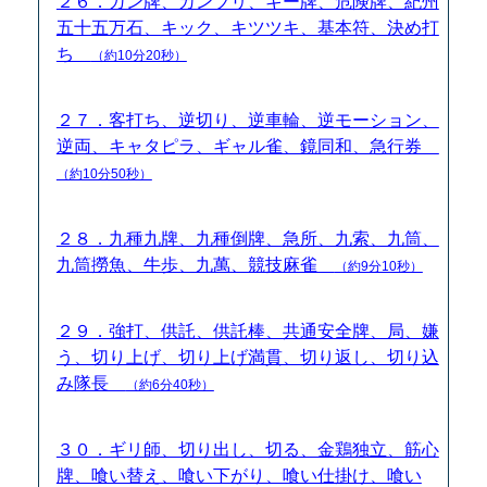
２６．ガン牌、カンブリ、キー牌、危険牌、紀州
五十五万石、キック、キツツキ、基本符、決め打
ち
（約10分20秒）
２７．客打ち、逆切り、逆車輪、逆モーション、
逆両、キャタピラ、ギャル雀、鏡同和、急行券
（約10分50秒）
２８．九種九牌、九種倒牌、急所、九索、九筒、
九筒撈魚、牛歩、九萬、競技麻雀
（約9分10秒）
２９．強打、供託、供託棒、共通安全牌、局、嫌
う、切り上げ、切り上げ満貫、切り返し、切り込
み隊長
（約6分40秒）
３０．ギリ師、切り出し、切る、金鶏独立、筋心
牌、喰い替え、喰い下がり、喰い仕掛け、喰い