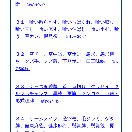
断
（約7分40秒）
３１．喰い散らかす、喰いっぱぐれ、喰い取り、
喰い直し、喰い流す、喰い伸ばし、喰い平和、喰
う、空カン、偶然役
（約10分20秒）
３２．空チー、空中戦、空ポン、愚形、愚形待
ち、クズ手、クズ牌、下りポン、口三味線
（約5
分50秒）
３３．くっつき聴牌、首、首切り、グラサイ、ク
ルクルチャンス、黒棒、軍旗、クンロク、形聴・
形式聴牌
（約5分50秒）
３４．ゲームメイク、激ツモ、毛ジラミ、ゲタ
牌、健康麻雀、健康麻将、懸賞牌、懸賞役、原