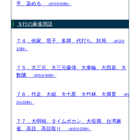
手、染める
（約3分50秒）
タ行の麻雀用語
７４．他家、塔子、多牌、代打ち、対局
（約3分
10秒）
７５．大三元、大三元爆弾、大車輪、大四喜、大
数隣
（約5分30秒）
７６．代走、大縦、大七星、大竹林、大満貫
（約
3分20秒）
７７．大明槓、タイムボカン、大役満、台湾麻
雀、高目、高目取り
（約5分20秒）