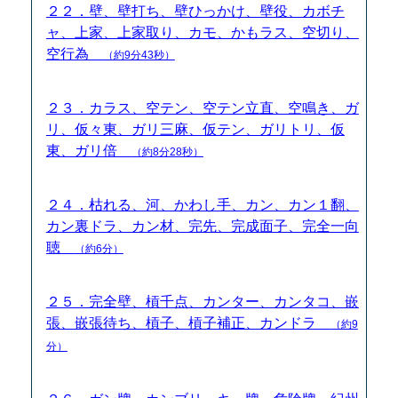
２２．壁、壁打ち、壁ひっかけ、壁役、カボチ
ャ、上家、上家取り、カモ、かもラス、空切り、
空行為
（約9分43秒）
２３．カラス、空テン、空テン立直、空鳴き、ガ
リ、仮々東、ガリ三麻、仮テン、ガリトリ、仮
東、ガリ倍
（約8分28秒）
２４．枯れる、河、かわし手、カン、カン１翻、
カン裏ドラ、カン材、完先、完成面子、完全一向
聴
（約6分）
２５．完全壁、槓千点、カンター、カンタコ、嵌
張、嵌張待ち、槓子、槓子補正、カンドラ
（約9
分）