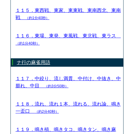
１１５．東西戦、東家、東東戦、東南西北、東南
戦
（約1分40秒）
１１６．東場、東発、東風戦、東北戦、東ラス
（約1分40秒）
ナ行の麻雀用語
１１７．中絞り、流し満貫、中付け、中抜き、中
膨れ、中目
（約3分50秒）
１１８．流れ、流れ１本、流れる、流れ論、鳴き
一盃口
（約2分40秒）
１１９．鳴き槓、鳴きタコ、鳴きタン、鳴き麻