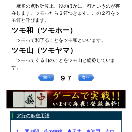
麻雀の点数計算上、役のほかに、符というのが存
在します。ツモったら２符つきます。この２符をツ
モ符と呼びます。
ツモ和（ツモホー）
ツモって和了ることをツモ和といいます。
ツモ山（ツモヤマ）
ツモってくる山のことをツモ山と総称していま
す。
９７
ア行の麻雀用語
１．間四間、葵の御紋、青天井、青洞門、赤ウ