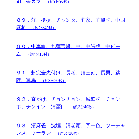
刻、茶ガラ
（約3分30秒）
８９．荘、槍槓、チャンタ、荘家、荘風牌、中国
麻将
（約2分40秒）
９０．中車輪、九蓮宝燈、中、中張牌、中ビー
ム
（約4分10秒）
９１．超完全先付け、長考、頂三刻、長男、跳
牌、籌馬
（約3分20秒）
９２．直がけ、チョンチョン、城壁牌、チョン
ボ、チンイツ、清盃口
（約2分40秒）
９３．清麻雀、沈埋、清老頭、字一色、ツーチャ
ンス、ツーラン
（約3分20秒）