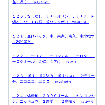
雀、鳴く
（約1分20秒）
１２０．なしなし、ナナトオサン、ナナナナ、何
切る、なまくら筋、並びシャボ（
2約20分 秒）
１２１．並びバッタ、南、南家、南入、南北戦争
（2分10秒）
１２２．ニーヨン、ニーヨンマル、ニーロク、ニ
ーロクオール、２確、２欠け
（約2分）
１２３．握り、握り込み、握りつぶす、２軒リー
チ、ニコニコ、二コロ
（約2分20秒）
１２４．偽暗槓、２０００オール、ニセンヨンセ
ン、ニッキュウ、２度受け、２度振り
（約2分40