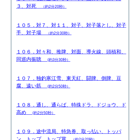
３、対死
（約2分20秒）
１０５．対７、対１１、対子、対子落とし、対子
手、対子場
（約2分30秒）
１０６．対々和、推牌、対面、導火線、頭槓和、
同巡内振聴
(約3分30秒）
１０７．独釣寒江雪、東天紅、闘牌、倒牌、豆
腐、遠い筋
(約2分50秒）
１０８．通し、通らば、特殊ドラ、ドジョウ、ド
高め
(約2分50秒）
１０９．途中流局、特急券、取っ払い、トッパ
ン、トップ、トップ賞
（約2分20秒）