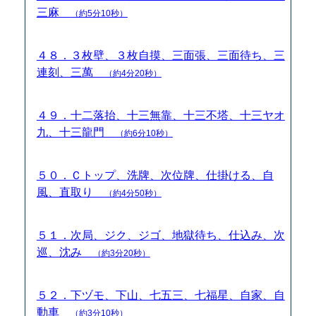
三麻
（約5分10秒）
４８．３枚壁、３枚自摸、三面張、三面待ち、三
連刻、三萬
（約4分20秒）
４９．十二落抬、十三無靠、十三不塔、十三ヤオ
九、十三龍門
（約6分10秒）
５０．Ｃトップ、洗牌、次位牌、仕掛ける、自
風、直取り
（約4分50秒）
５１．次局、ジク、ジゴ、地獄待ち、仕込み、次
巡、沈み
（約3分20秒）
５２．下ヅモ、下山、七五三、七福星、自家、自
動車
（約3分10秒）