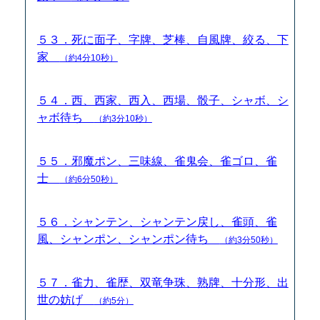
５３．死に面子、字牌、芝棒、自風牌、絞る、下
家
（約4分10秒）
５４．西、西家、西入、西場、骰子、シャボ、シ
ャボ待ち
（約3分10秒）
５５．邪魔ポン、三味線、雀鬼会、雀ゴロ、雀
士
（約6分50秒）
５６．シャンテン、シャンテン戻し、雀頭、雀
風、シャンポン、シャンポン待ち
（約3分50秒）
５７．雀力、雀歴、双竜争珠、熟牌、十分形、出
世の妨げ
（約5分）