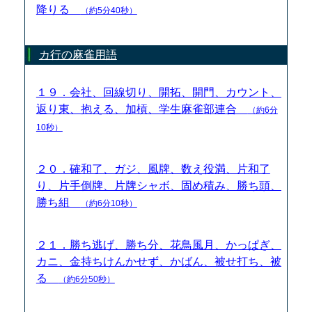
降りる
（約5分40秒）
カ行の麻雀用語
１９．会社、回線切り、開拓、開門、カウント、
返り東、抱える、加槓、学生麻雀部連合
（約6分
10秒）
２０．確和了、ガジ、風牌、数え役満、片和了
り、片手倒牌、片牌シャボ、固め積み、勝ち頭、
勝ち組
（約6分10秒）
２１．勝ち逃げ、勝ち分、花鳥風月、かっぱぎ、
カニ、金持ちけんかせず、かばん、被せ打ち、被
る
（約6分50秒）