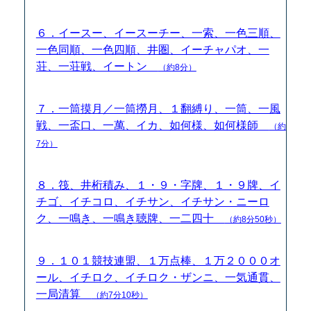
６．イースー、イースーチー、一索、一色三順、
一色同順、一色四順、井圏、イーチャパオ、一
荘、一荘戦、イートン
（約8分）
７．一筒摸月／一筒撈月、１翻縛り、一筒、一風
戦、一盃口、一萬、イカ、如何様、如何様師
（約
7分）
８．筏、井桁積み、１・９・字牌、１・９牌、イ
チゴ、イチコロ、イチサン、イチサン・ニーロ
ク、一鳴き、一鳴き聴牌、一二四十
（約8分50秒）
９．１０１競技連盟、１万点棒、１万２０００オ
ール、イチロク、イチロク・ザンニ、一気通貫、
一局清算
（約7分10秒）