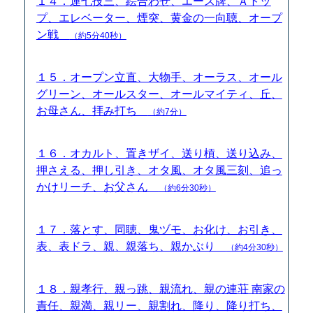
１４．運七技三、絵合わせ、エース牌、Ａトッ
プ、エレベーター、煙突、黄金の一向聴、オープ
ン戦
（約5分40秒）
１５．オープン立直、大物手、オーラス、オール
グリーン、オールスター、オールマイティ、丘、
お母さん、拝み打ち
（約7分）
１６．オカルト、置きザイ、送り槓、送り込み、
押さえる、押し引き、オタ風、オタ風三刻、追っ
かけリーチ、お父さん
（約6分30秒）
１７．落とす、同聴、鬼ヅモ、お化け、お引き、
表、表ドラ、親、親落ち、親かぶり
（約4分30秒）
１８．親孝行、親っ跳、親流れ、親の連荘 南家の
責任、親満、親リー、親割れ、降り、降り打ち、