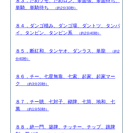
８３．ためヅモ、ためロン、多面張、多面待ち、
単騎、単騎待ち
（約2分30秒）
８４．ダンゴ積み、ダンゴ場、ダントツ、タンパ
イ、タンピン、タンピン系
（約2分40秒）
８５．断紅和、タンヤオ、ダンラス、単龍
（約2
分40秒）
８６．チー、七星無靠、七索、起家、起家マー
ク
（約3分20秒）
８７．チー聴、七対子、砌牌、七筒、地和、七
萬
（約1分50秒）
８８．絶一門、築牌、チッチー、チップ、跳牌