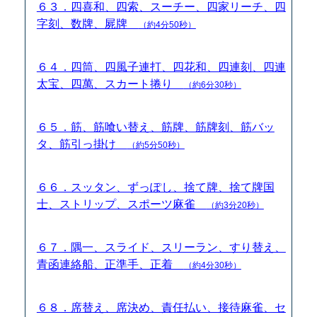
６３．四喜和、四索、スーチー、四家リーチ、四
字刻、数牌、屍牌
（約4分50秒）
６４．四筒、四風子連打、四花和、四連刻、四連
太宝、四萬、スカート捲り
（約6分30秒）
６５．筋、筋喰い替え、筋牌、筋牌刻、筋バッ
タ、筋引っ掛け
（約5分50秒）
６６．スッタン、ずっぽし、捨て牌、捨て牌国
士、ストリップ、スポーツ麻雀
（約3分20秒）
６７．隅一、スライド、スリーラン、すり替え、
青函連絡船、正準手、正着
（約4分30秒）
６８．席替え、席決め、責任払い、接待麻雀、セ