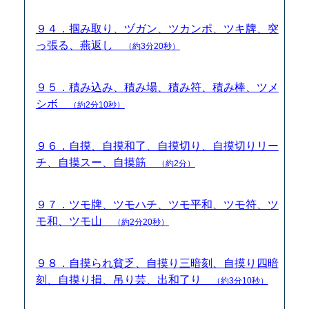
９４．掴み取り、ヅガン、ツカンポ、ツキ牌、突
っ張る、燕返し
（約3分20秒）
９５．積み込み、積み場、積み符、積み棒、ツメ
シボ
（約2分10秒）
９６．自摸、自摸和了、自摸切り、自摸切りリー
チ、自摸スー、自摸筋
（約2分）
９７．ツモ牌、ツモハチ、ツモ平和、ツモ符、ツ
モ和、ツモ山
（約2分20秒）
９８．自摸られ貧乏、自摸り三暗刻、自摸り四暗
刻、自摸り損、吊り芸、出和了り
（約3分10秒）