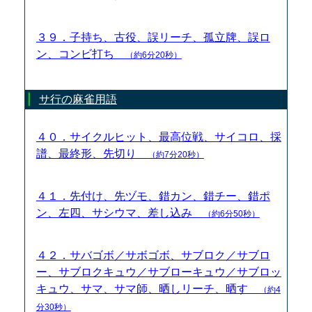
３９．子持ち、古役、誤リーチ、孤立牌、誤ロ
ン、コンビ打ち
（約6分20秒）
サ行の麻雀用語
４０．サイクルヒット、最高位戦、サイコロ、採
譜、最終形、先切り
（約7分20秒）
４１．先付け、先ヅモ、錯カン、錯チー、錯ポ
ン、左四、サシウマ、差し込み
（約6分50秒）
４２．サバゴボ／サボゴボ、サブロク／サブロ
ー、サブロクキュウ／サブローキュウ／サブロッ
キュウ、サマ、サマ師、晒しリーチ、晒す
（約4
分30秒）