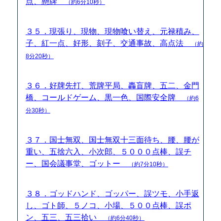
点、懸牌
（約6分10秒）
３５．現張り、現物、現物喰い替え、元禄積み、
子、紅一点、好形、刻子、交通事故、高点法
（約
8分20秒）
３６．好牌先打、荒牌平局、轟盲牌、五二、金門
橋、コールドゲーム、黒一色、国際安全牌
（約6
分30秒）
３７．国士無双、国士無双十三面待ち、腰、腰が
重い、五捨六入、小次郎、５０００点棒、誤チ
ー、国会議事堂、ゴットー
（約7分10秒）
３８．ゴッドハンド、ゴッパー、誤ツモ、小手返
し、ゴト師、５ノコ、小場、５００点棒、誤ポ
ン、五三、五三拾い
（約6分40秒）