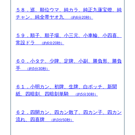
５８．巡、順位ウマ、純カラ、純正九蓮宝燈、純
チャン、純全帯ヤオ九
（約6分20秒）
５９．順子、順子場、小三元、小車輪、小四喜、
常設ドラ
（約6分20秒）
６０．小タテ、少牌、定牌、小副、勝負形、勝負
手
（約5分30秒）
６１．小明カン、初牌、生牌、白ポッチ、新聞
紙、四暗刻、四暗刻単騎
（約5分30秒）
６２．四開カン、四カン散了、四カン子、四カン
流れ、四喜牌
（約3分50秒）