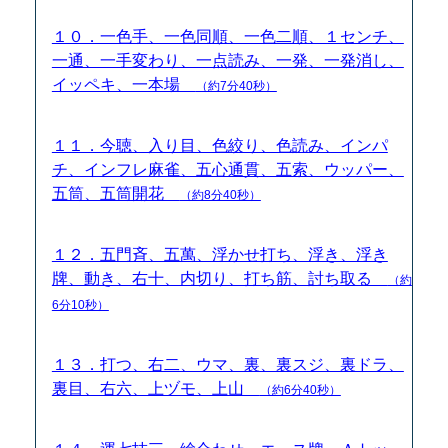
１０．一色手、一色同順、一色二順、１センチ、
一通、一手変わり、一点読み、一発、一発消し、
イッペキ、一本場
（約7分40秒）
１１．今聴、入り目、色絞り、色読み、インパ
チ、インフレ麻雀、五心通貫、五索、ウッパー、
五筒、五筒開花
（約8分40秒）
１２．五門斉、五萬、浮かせ打ち、浮き、浮き
牌、動き、右十、内切り、打ち筋、討ち取る
（約
6分10秒）
１３．打つ、右二、ウマ、裏、裏スジ、裏ドラ、
裏目、右六、上ヅモ、上山
（約6分40秒）