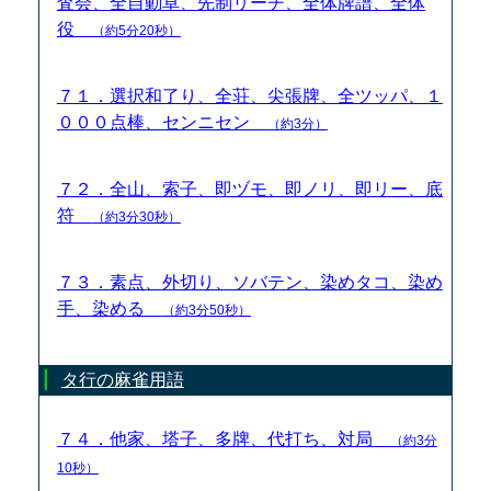
査会、全自動卓、先制リーチ、全体牌譜、全体
役
（約5分20秒）
７１．選択和了り、全荘、尖張牌、全ツッパ、１
０００点棒、センニセン
（約3分）
７２．全山、索子、即ヅモ、即ノリ、即リー、底
符
（約3分30秒）
７３．素点、外切り、ソバテン、染めタコ、染め
手、染める
（約3分50秒）
タ行の麻雀用語
７４．他家、塔子、多牌、代打ち、対局
（約3分
10秒）