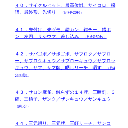
４０．サイクルヒット、最高位戦、サイコロ、採
譜、最終形、先切り
（約7分20秒）
４１．先付け、先ヅモ、錯カン、錯チー、錯ポ
ン、左四、サシウマ、差し込み
（約6分50秒）
４２．サバゴボ／サボゴボ、サブロク／サブロ
ー、サブロクキュウ／サブローキュウ／サブロッ
キュウ、サマ、サマ師、晒しリーチ、晒す
（約4
分30秒）
４３．サロン麻雀、触らずの１４牌、三暗刻、３
確、三槓子、ザンク／ザンキュウ／サンキュウ
（約5分）
４４．三元縛り、三元牌、三軒リーチ、サンコ