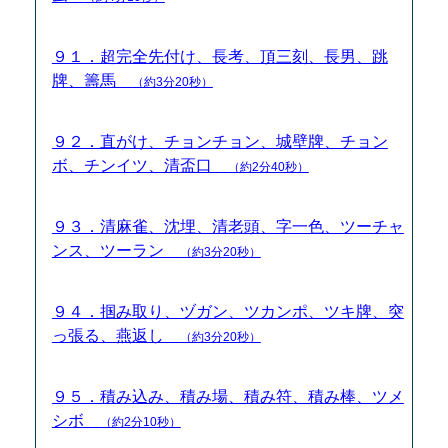
９１．超完全先付け、長考、頂三刻、長男、跳
牌、籌馬
（約3分20秒）
９２．直がけ、チョンチョン、城壁牌、チョン
ボ、チンイツ、清盃口
（約2分40秒）
９３．清麻雀、沈埋、清老頭、字一色、ツーチャ
ンス、ツーラン
（約3分20秒）
９４．掴み取り、ヅガン、ツカンポ、ツキ牌、突
っ張る、燕返し
（約3分20秒）
９５．積み込み、積み場、積み符、積み棒、ツメ
シボ
（約2分10秒）