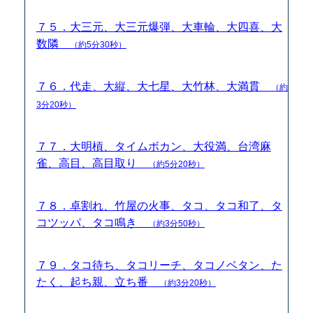
７５．大三元、大三元爆弾、大車輪、大四喜、大
数隣
（約5分30秒）
７６．代走、大縦、大七星、大竹林、大満貫
（約
3分20秒）
７７．大明槓、タイムボカン、大役満、台湾麻
雀、高目、高目取り
（約5分20秒）
７８．卓割れ、竹屋の火事、タコ、タコ和了、タ
コツッパ、タコ鳴き
（約3分50秒）
７９．タコ待ち、タコリーチ、タコノベタン、た
たく、起ち親、立ち番
（約3分20秒）