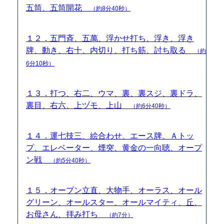
五筒、五筒開花
（約8分40秒）
１２．五門斉、五萬、浮かせ打ち、浮き、浮き
牌、動き、右十、内切り、打ち筋、討ち取る
（約
6分10秒）
１３．打つ、右二、ウマ、裏、裏スジ、裏ドラ、
裏目、右六、上ヅモ、上山
（約6分40秒）
１４．運七技三、絵合わせ、エース牌、Ａトッ
プ、エレベーター、煙突、黄金の一向聴、オープ
ン戦
（約5分40秒）
１５．オープン立直、大物手、オーラス、オール
グリーン、オールスター、オールマイティ、丘、
お母さん、拝み打ち
（約7分）