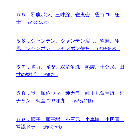
５５．邪魔ポン、三味線、雀鬼会、雀ゴロ、雀
士
（約6分50秒）
５６．シャンテン、シャンテン戻し、雀頭、雀
風、シャンポン、シャンポン待ち
（約3分50秒）
５７．雀力、雀歴、双竜争珠、熟牌、十分形、出
世の妨げ
（約5分）
５８．巡、順位ウマ、純カラ、純正九蓮宝燈、純
チャン、純全帯ヤオ九
（約6分20秒）
５９．順子、順子場、小三元、小車輪、小四喜、
常設ドラ
（約6分20秒）