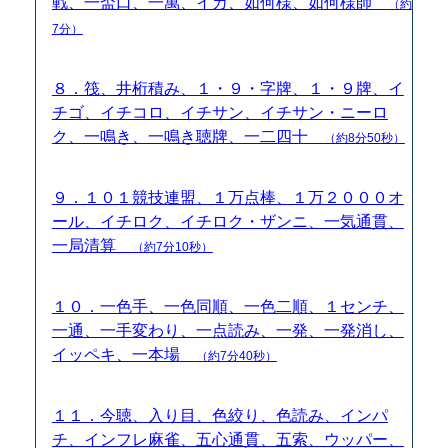
戦、一盃口、一萬、イカ、如何様、如何様師
（約
7分）
８．筏、井桁積み、１・９・字牌、１・９牌、イ
チゴ、イチコロ、イチサン、イチサン・ニーロ
ク、一鳴き、一鳴き聴牌、一二四十
（約8分50秒）
９．１０１競技連盟、１万点棒、１万２０００オ
ール、イチロク、イチロク・ザンニ、一気通貫、
一局清算
（約7分10秒）
１０．一色手、一色同順、一色二順、１センチ、
一通、一手変わり、一点読み、一発、一発消し、
イッペキ、一本場
（約7分40秒）
１１．今聴、入り目、色絞り、色読み、インパ
チ、インフレ麻雀、五心通貫、五索、ウッパー、