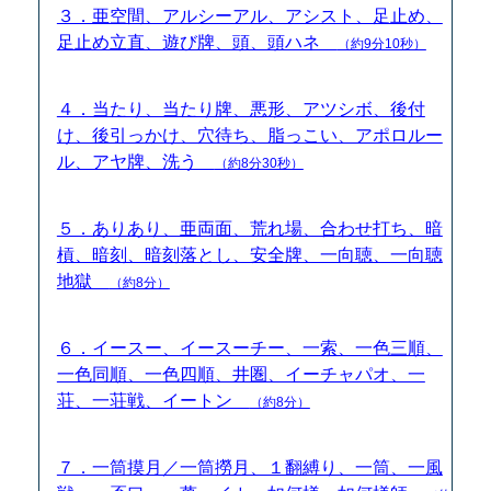
３．亜空間、アルシーアル、アシスト、足止め、
足止め立直、遊び牌、頭、頭ハネ
（約9分10秒）
４．当たり、当たり牌、悪形、アツシボ、後付
け、後引っかけ、穴待ち、脂っこい、アポロルー
ル、アヤ牌、洗う
（約8分30秒）
５．ありあり、亜両面、荒れ場、合わせ打ち、暗
槓、暗刻、暗刻落とし、安全牌、一向聴、一向聴
地獄
（約8分）
６．イースー、イースーチー、一索、一色三順、
一色同順、一色四順、井圏、イーチャパオ、一
荘、一荘戦、イートン
（約8分）
７．一筒摸月／一筒撈月、１翻縛り、一筒、一風