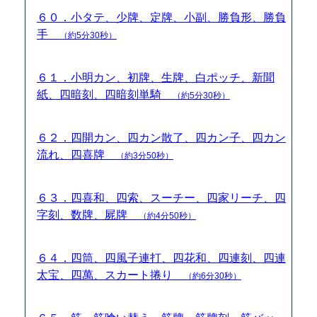
６０．小タテ、少牌、定牌、小副、勝負形、勝負
手
（約5分30秒）
６１．小明カン、初牌、生牌、白ポッチ、新聞
紙、四暗刻、四暗刻単騎
（約5分30秒）
６２．四開カン、四カン散了、四カン子、四カン
流れ、四喜牌
（約3分50秒）
６３．四喜和、四索、スーチー、四家リーチ、四
字刻、数牌、屍牌
（約4分50秒）
６４．四筒、四風子連打、四花和、四連刻、四連
太宝、四萬、スカート捲り
（約6分30秒）