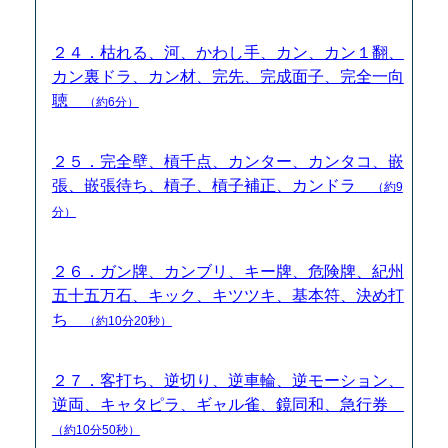
２４．枯れる、河、かわし手、カン、カン１翻、
カン裏ドラ、カン材、完先、完成面子、完全一向
聴
（約6分）
２５．完全壁、槓千点、カンター、カンタコ、嵌
張、嵌張待ち、槓子、槓子補正、カンドラ
（約9
分）
２６．ガン牌、カンブリ、キー牌、危険牌、紀州
五十五万石、キック、キツツキ、基本符、決め打
ち
（約10分20秒）
２７．客打ち、逆切り、逆車輪、逆モーション、
逆両、キャタピラ、ギャル雀、鏡同和、急行券
（約10分50秒）