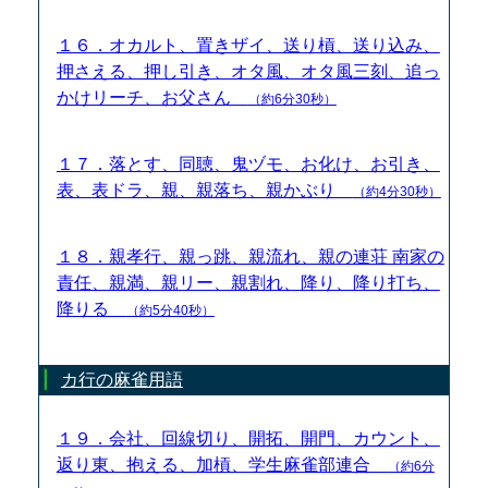
１６．オカルト、置きザイ、送り槓、送り込み、
押さえる、押し引き、オタ風、オタ風三刻、追っ
かけリーチ、お父さん
（約6分30秒）
１７．落とす、同聴、鬼ヅモ、お化け、お引き、
表、表ドラ、親、親落ち、親かぶり
（約4分30秒）
１８．親孝行、親っ跳、親流れ、親の連荘 南家の
責任、親満、親リー、親割れ、降り、降り打ち、
降りる
（約5分40秒）
カ行の麻雀用語
１９．会社、回線切り、開拓、開門、カウント、
返り東、抱える、加槓、学生麻雀部連合
（約6分