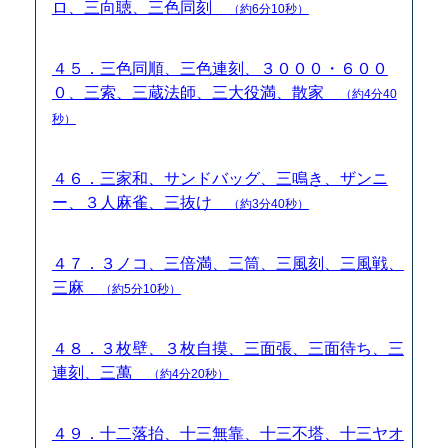
ロ、三向聴、三色同刻
（約6分10秒）
４５．三色同順、三色連刻、３０００・６００
０、三索、三蔵法師、三大役満、散家
（約4分40
秒）
４６．三家和、サンドバッグ、三鳴き、ザンニ
ー、３人麻雀、三抜け
（約3分40秒）
４７．３ノコ、三倍満、三筒、三風刻、三風戦、
三麻
（約5分10秒）
４８．３枚壁、３枚自摸、三面張、三面待ち、三
連刻、三萬
（約4分20秒）
４９．十二落抬、十三無靠、十三不塔、十三ヤオ