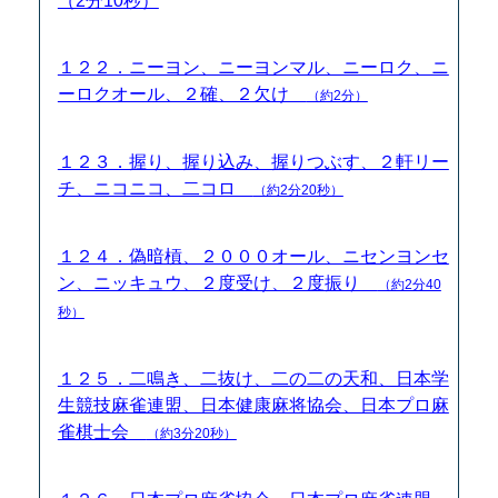
（2分10秒）
１２２．ニーヨン、ニーヨンマル、ニーロク、ニ
ーロクオール、２確、２欠け
（約2分）
１２３．握り、握り込み、握りつぶす、２軒リー
チ、ニコニコ、二コロ
（約2分20秒）
１２４．偽暗槓、２０００オール、ニセンヨンセ
ン、ニッキュウ、２度受け、２度振り
（約2分40
秒）
１２５．二鳴き、二抜け、二の二の天和、日本学
生競技麻雀連盟、日本健康麻将協会、日本プロ麻
雀棋士会
（約3分20秒）