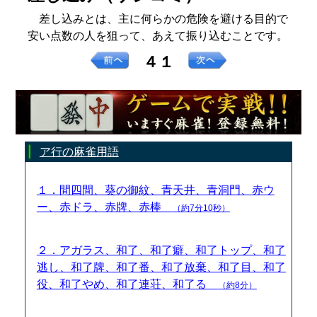
差し込みとは、主に何らかの危険を避ける目的で
安い点数の人を狙って、あえて振り込むことです。
４１
ア行の麻雀用語
１．間四間、葵の御紋、青天井、青洞門、赤ウ
ー、赤ドラ、赤牌、赤棒
（約7分10秒）
２．アガラス、和了、和了癖、和了トップ、和了
逃し、和了牌、和了番、和了放棄、和了目、和了
役、和了やめ、和了連荘、和了る
（約8分）