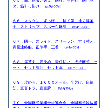
６５．筋、筋喰い替え、筋牌、筋牌刻、筋バッ
タ、筋引っ掛け
（約5分50秒）
６６．スッタン、ずっぽし、捨て牌、捨て牌国
士、ストリップ、スポーツ麻雀
（約3分20秒）
６７．隅一、スライド、スリーラン、すり替え、
青函連絡船、正準手、正着
（約4分30秒）
６８．席替え、席決め、責任払い、接待麻雀、セ
ット、セット雀荘、セット卓
（約7分10秒）
６９．攻める、１０００オール、全欠け、疝気
筋、宣言ドラ、宣言牌
（約3分30秒）
７０．全国麻雀業組合総連合会、全国麻雀段位審