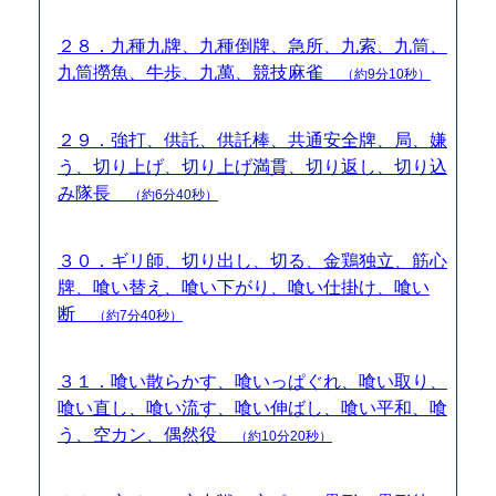
２８．九種九牌、九種倒牌、急所、九索、九筒、
九筒撈魚、牛歩、九萬、競技麻雀
（約9分10秒）
２９．強打、供託、供託棒、共通安全牌、局、嫌
う、切り上げ、切り上げ満貫、切り返し、切り込
み隊長
（約6分40秒）
３０．ギリ師、切り出し、切る、金鶏独立、筋心
牌、喰い替え、喰い下がり、喰い仕掛け、喰い
断
（約7分40秒）
３１．喰い散らかす、喰いっぱぐれ、喰い取り、
喰い直し、喰い流す、喰い伸ばし、喰い平和、喰
う、空カン、偶然役
（約10分20秒）