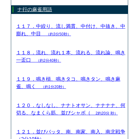
ナ行の麻雀用語
１１７．中絞り、流し満貫、中付け、中抜き、中
膨れ、中目
（約3分50秒）
１１８．流れ、流れ１本、流れる、流れ論、鳴き
一盃口
（約2分40秒）
１１９．鳴き槓、鳴きタコ、鳴きタン、鳴き麻
雀、鳴く
（約1分20秒）
１２０．なしなし、ナナトオサン、ナナナナ、何
切る、なまくら筋、並びシャボ（
2約20分 秒）
１２１．並びバッタ、南、南家、南入、南北戦争