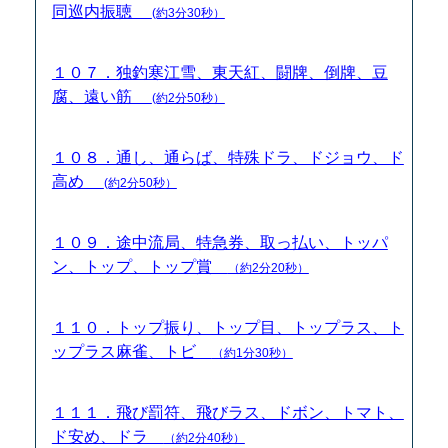
同巡内振聴
(約3分30秒）
１０７．独釣寒江雪、東天紅、闘牌、倒牌、豆
腐、遠い筋
(約2分50秒）
１０８．通し、通らば、特殊ドラ、ドジョウ、ド
高め
(約2分50秒）
１０９．途中流局、特急券、取っ払い、トッパ
ン、トップ、トップ賞
（約2分20秒）
１１０．トップ振り、トップ目、トップラス、ト
ップラス麻雀、トビ
（約1分30秒）
１１１．飛び罰符、飛びラス、ドボン、トマト、
ド安め、ドラ
（約2分40秒）