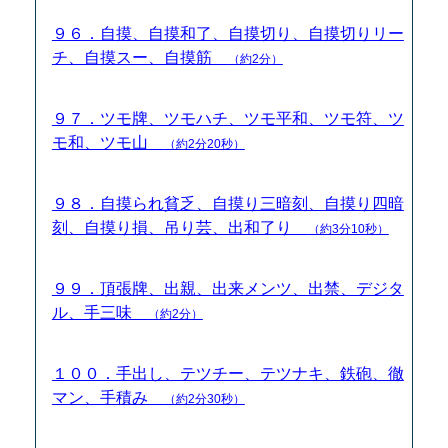
９６．自摸、自摸和了、自摸切り、自摸切りリー
チ、自摸スー、自摸筋
（約2分）
９７．ツモ牌、ツモハチ、ツモ平和、ツモ符、ツ
モ和、ツモ山
（約2分20秒）
９８．自摸られ貧乏、自摸り三暗刻、自摸り四暗
刻、自摸り損、吊り芸、出和了り
（約3分10秒）
９９．頂張牌、出親、出来メンツ、出禁、デジタ
ル、手三味
（約2分）
１００．手出し、テツチー、テツナキ、鉄砲、徹
マン、手積み
（約2分30秒）