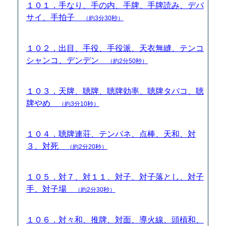
１０１．手なり、手の内、手牌、手牌読み、デバ
サイ、手拍子
（約3分30秒）
１０２．出目、手役、手役派、天衣無縫、テンコ
シャンコ、デンデン
（約2分50秒）
１０３．天牌、聴牌、聴牌効率、聴牌タバコ、聴
牌やめ
（約3分10秒）
１０４．聴牌連荘、テンパネ、点棒、天和、対
３、対死
（約2分20秒）
１０５．対７、対１１、対子、対子落とし、対子
手、対子場
（約2分30秒）
１０６．対々和、推牌、対面、導火線、頭槓和、