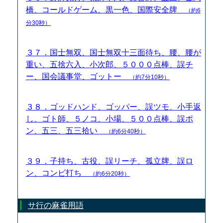
橋、コールドゲーム、黒一色、国際安全牌
（約6
分30秒）
３７．国士無双、国士無双十三面待ち、腰、腰が
重い、五捨六入、小次郎、５０００点棒、誤チ
ー、国会議事堂、ゴットー
（約7分10秒）
３８．ゴッドハンド、ゴッパー、誤ツモ、小手返
し、ゴト師、５ノコ、小場、５００点棒、誤ポ
ン、五三、五三拾い
（約6分40秒）
３９．子持ち、古役、誤リーチ、孤立牌、誤ロ
ン、コンビ打ち
（約6分20秒）
サ行の麻雀用語