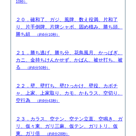
10秒）
２０．確和了、ガジ、風牌、数え役満、片和了
り、片手倒牌、片牌シャボ、固め積み、勝ち頭、
勝ち組
（約6分10秒）
２１．勝ち逃げ、勝ち分、花鳥風月、かっぱぎ、
カニ、金持ちけんかせず、かばん、被せ打ち、被
る
（約6分50秒）
２２．壁、壁打ち、壁ひっかけ、壁役、カボチ
ャ、上家、上家取り、カモ、かもラス、空切り、
空行為
（約9分43秒）
２３．カラス、空テン、空テン立直、空鳴き、ガ
リ、仮々東、ガリ三麻、仮テン、ガリトリ、仮
東、ガリ倍
（約8分28秒）