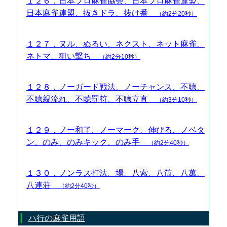
１２６．日本プロ麻雀協会、日本プロ麻雀連盟、
日本麻雀連盟、抜きドラ、抜け番
（約2分20秒）
１２７．ヌル、ぬるい、ネクスト、ネット麻雀、
ネトマ、狙い撃ち
（約2分10秒）
１２８．ノーガード戦法、ノーチャンス、不聴、
不聴親流れ、不聴罰符、不聴立直
（約3分10秒）
１２９．ノー和了、ノーマーク、伸びる、ノベタ
ン、のみ、のみキック、のみ手
（約2分40秒）
１３０．ノンラス打法、場、八索、八筒、八萬、
八連荘
（約2分40秒）
ハ行の麻雀用語