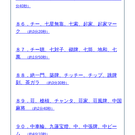
分40秒）
８６．チー、七星無靠、七索、起家、起家マー
ク
（約3分20秒）
８７．チー聴、七対子、砌牌、七筒、地和、七
萬
（約1分50秒）
８８．絶一門、築牌、チッチー、チップ、跳牌
刻、茶ガラ
（約3分30秒）
８９．荘、槍槓、チャンタ、荘家、荘風牌、中国
麻将
（約2分40秒）
９０．中車輪、九蓮宝燈、中、中張牌、中ビー
ム
（約4分10秒）