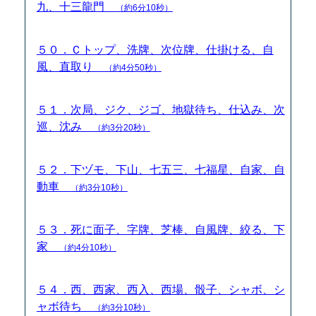
九、十三龍門
（約6分10秒）
５０．Ｃトップ、洗牌、次位牌、仕掛ける、自
風、直取り
（約4分50秒）
５１．次局、ジク、ジゴ、地獄待ち、仕込み、次
巡、沈み
（約3分20秒）
５２．下ヅモ、下山、七五三、七福星、自家、自
動車
（約3分10秒）
５３．死に面子、字牌、芝棒、自風牌、絞る、下
家
（約4分10秒）
５４．西、西家、西入、西場、骰子、シャボ、シ
ャボ待ち
（約3分10秒）