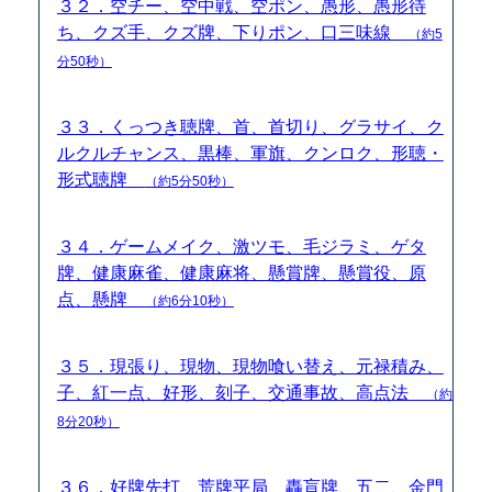
３２．空チー、空中戦、空ポン、愚形、愚形待
ち、クズ手、クズ牌、下りポン、口三味線
（約5
分50秒）
３３．くっつき聴牌、首、首切り、グラサイ、ク
ルクルチャンス、黒棒、軍旗、クンロク、形聴・
形式聴牌
（約5分50秒）
３４．ゲームメイク、激ツモ、毛ジラミ、ゲタ
牌、健康麻雀、健康麻将、懸賞牌、懸賞役、原
点、懸牌
（約6分10秒）
３５．現張り、現物、現物喰い替え、元禄積み、
子、紅一点、好形、刻子、交通事故、高点法
（約
8分20秒）
３６．好牌先打、荒牌平局、轟盲牌、五二、金門