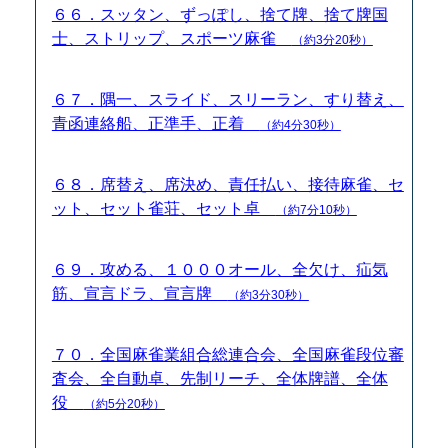
６６．スッタン、ずっぽし、捨て牌、捨て牌国
士、ストリップ、スポーツ麻雀
（約3分20秒）
６７．隅一、スライド、スリーラン、すり替え、
青函連絡船、正準手、正着
（約4分30秒）
６８．席替え、席決め、責任払い、接待麻雀、セ
ット、セット雀荘、セット卓
（約7分10秒）
６９．攻める、１０００オール、全欠け、疝気
筋、宣言ドラ、宣言牌
（約3分30秒）
７０．全国麻雀業組合総連合会、全国麻雀段位審
査会、全自動卓、先制リーチ、全体牌譜、全体
役
（約5分20秒）