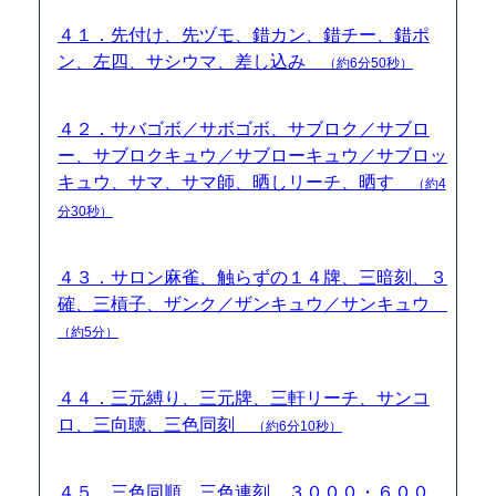
４１．先付け、先ヅモ、錯カン、錯チー、錯ポ
ン、左四、サシウマ、差し込み
（約6分50秒）
４２．サバゴボ／サボゴボ、サブロク／サブロ
ー、サブロクキュウ／サブローキュウ／サブロッ
キュウ、サマ、サマ師、晒しリーチ、晒す
（約4
分30秒）
４３．サロン麻雀、触らずの１４牌、三暗刻、３
確、三槓子、ザンク／ザンキュウ／サンキュウ
（約5分）
４４．三元縛り、三元牌、三軒リーチ、サンコ
ロ、三向聴、三色同刻
（約6分10秒）
４５．三色同順、三色連刻、３０００・６００