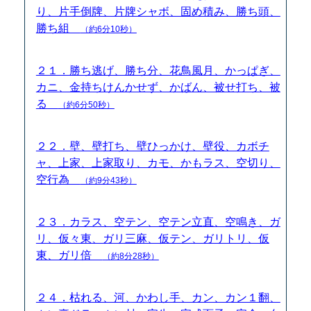
り、片手倒牌、片牌シャボ、固め積み、勝ち頭、
勝ち組
（約6分10秒）
２１．勝ち逃げ、勝ち分、花鳥風月、かっぱぎ、
カニ、金持ちけんかせず、かばん、被せ打ち、被
る
（約6分50秒）
２２．壁、壁打ち、壁ひっかけ、壁役、カボチ
ャ、上家、上家取り、カモ、かもラス、空切り、
空行為
（約9分43秒）
２３．カラス、空テン、空テン立直、空鳴き、ガ
リ、仮々東、ガリ三麻、仮テン、ガリトリ、仮
東、ガリ倍
（約8分28秒）
２４．枯れる、河、かわし手、カン、カン１翻、