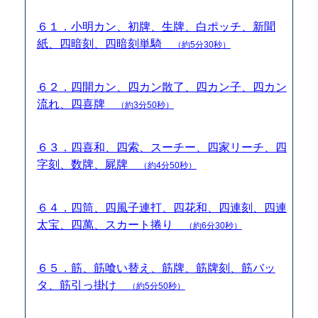
６１．小明カン、初牌、生牌、白ポッチ、新聞
紙、四暗刻、四暗刻単騎
（約5分30秒）
６２．四開カン、四カン散了、四カン子、四カン
流れ、四喜牌
（約3分50秒）
６３．四喜和、四索、スーチー、四家リーチ、四
字刻、数牌、屍牌
（約4分50秒）
６４．四筒、四風子連打、四花和、四連刻、四連
太宝、四萬、スカート捲り
（約6分30秒）
６５．筋、筋喰い替え、筋牌、筋牌刻、筋バッ
タ、筋引っ掛け
（約5分50秒）