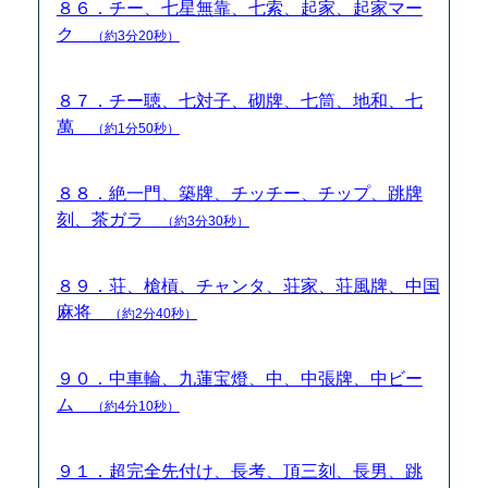
８６．チー、七星無靠、七索、起家、起家マー
ク
（約3分20秒）
８７．チー聴、七対子、砌牌、七筒、地和、七
萬
（約1分50秒）
８８．絶一門、築牌、チッチー、チップ、跳牌
刻、茶ガラ
（約3分30秒）
８９．荘、槍槓、チャンタ、荘家、荘風牌、中国
麻将
（約2分40秒）
９０．中車輪、九蓮宝燈、中、中張牌、中ビー
ム
（約4分10秒）
９１．超完全先付け、長考、頂三刻、長男、跳