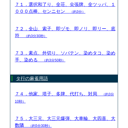
７１．選択和了り、全荘、尖張牌、全ツッパ、１
０００点棒、センニセン
（約3分）
７２．全山、索子、即ヅモ、即ノリ、即リー、底
符
（約3分30秒）
７３．素点、外切り、ソバテン、染めタコ、染め
手、染める
（約3分50秒）
タ行の麻雀用語
７４．他家、塔子、多牌、代打ち、対局
（約3分
10秒）
７５．大三元、大三元爆弾、大車輪、大四喜、大
数隣
（約5分30秒）