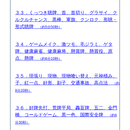
３３．くっつき聴牌、首、首切り、グラサイ、ク
ルクルチャンス、黒棒、軍旗、クンロク、形聴・
形式聴牌
（約5分50秒）
３４．ゲームメイク、激ツモ、毛ジラミ、ゲタ
牌、健康麻雀、健康麻将、懸賞牌、懸賞役、原
点、懸牌
（約6分10秒）
３５．現張り、現物、現物喰い替え、元禄積み、
子、紅一点、好形、刻子、交通事故、高点法
（約
8分20秒）
３６．好牌先打、荒牌平局、轟盲牌、五二、金門
橋、コールドゲーム、黒一色、国際安全牌
（約6
分30秒）