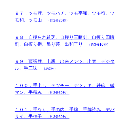
９７．ツモ牌、ツモハチ、ツモ平和、ツモ符、ツ
モ和、ツモ山
（約2分20秒）
９８．自摸られ貧乏、自摸り三暗刻、自摸り四暗
刻、自摸り損、吊り芸、出和了り
（約3分10秒）
９９．頂張牌、出親、出来メンツ、出禁、デジタ
ル、手三味
（約2分）
１００．手出し、テツチー、テツナキ、鉄砲、徹
マン、手積み
（約2分30秒）
１０１．手なり、手の内、手牌、手牌読み、デバ
サイ、手拍子
（約3分30秒）