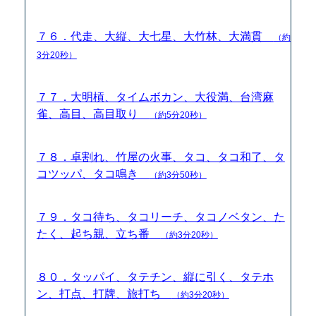
７６．代走、大縦、大七星、大竹林、大満貫
（約
3分20秒）
７７．大明槓、タイムボカン、大役満、台湾麻
雀、高目、高目取り
（約5分20秒）
７８．卓割れ、竹屋の火事、タコ、タコ和了、タ
コツッパ、タコ鳴き
（約3分50秒）
７９．タコ待ち、タコリーチ、タコノベタン、た
たく、起ち親、立ち番
（約3分20秒）
８０．タッパイ、タテチン、縦に引く、タテホ
ン、打点、打牌、旅打ち
（約3分20秒）