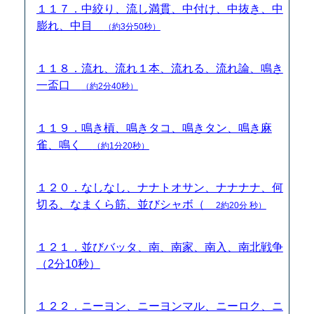
１１７．中絞り、流し満貫、中付け、中抜き、中
膨れ、中目
（約3分50秒）
１１８．流れ、流れ１本、流れる、流れ論、鳴き
一盃口
（約2分40秒）
１１９．鳴き槓、鳴きタコ、鳴きタン、鳴き麻
雀、鳴く
（約1分20秒）
１２０．なしなし、ナナトオサン、ナナナナ、何
切る、なまくら筋、並びシャボ（
2約20分 秒）
１２１．並びバッタ、南、南家、南入、南北戦争
（2分10秒）
１２２．ニーヨン、ニーヨンマル、ニーロク、ニ