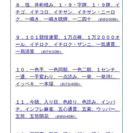
８．筏、井桁積み、１・９・字牌、１・９牌、イ
チゴ、イチコロ、イチサン、イチサン・ニーロ
ク、一鳴き、一鳴き聴牌、一二四十
（約8分50秒）
９．１０１競技連盟、１万点棒、１万２０００オ
ール、イチロク、イチロク・ザンニ、一気通貫、
一局清算
（約7分10秒）
１０．一色手、一色同順、一色二順、１センチ、
一通、一手変わり、一点読み、一発、一発消し、
イッペキ、一本場
（約7分40秒）
１１．今聴、入り目、色絞り、色読み、インパ
チ、インフレ麻雀、五心通貫、五索、ウッパー、
五筒、五筒開花
（約8分40秒）