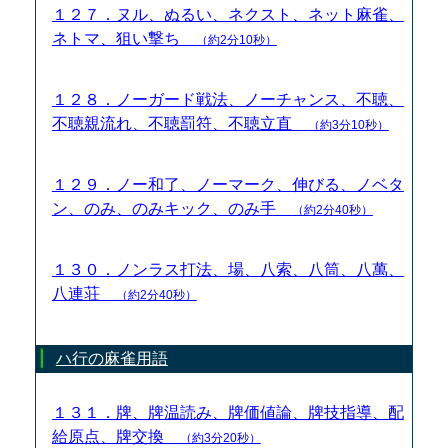
１２７．ヌル、ぬるい、ネクスト、ネット麻雀、
ネトマ、狙い撃ち
（約2分10秒）
１２８．ノーガード戦法、ノーチャンス、不聴、
不聴親流れ、不聴罰符、不聴立直
（約3分10秒）
１２９．ノー和了、ノーマーク、伸びる、ノベタ
ン、のみ、のみキック、のみ手
（約2分40秒）
１３０．ノンラス打法、場、八索、八筒、八萬、
八連荘
（約2分40秒）
ハ行の麻雀用語
１３１．牌、牌温読み、牌価値論、牌技指導、配
給原点、牌交換
（約3分20秒）