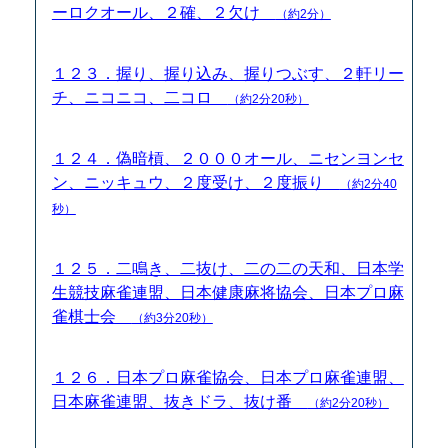
ーロクオール、２確、２欠け
（約2分）
１２３．握り、握り込み、握りつぶす、２軒リー
チ、ニコニコ、二コロ
（約2分20秒）
１２４．偽暗槓、２０００オール、ニセンヨンセ
ン、ニッキュウ、２度受け、２度振り
（約2分40
秒）
１２５．二鳴き、二抜け、二の二の天和、日本学
生競技麻雀連盟、日本健康麻将協会、日本プロ麻
雀棋士会
（約3分20秒）
１２６．日本プロ麻雀協会、日本プロ麻雀連盟、
日本麻雀連盟、抜きドラ、抜け番
（約2分20秒）