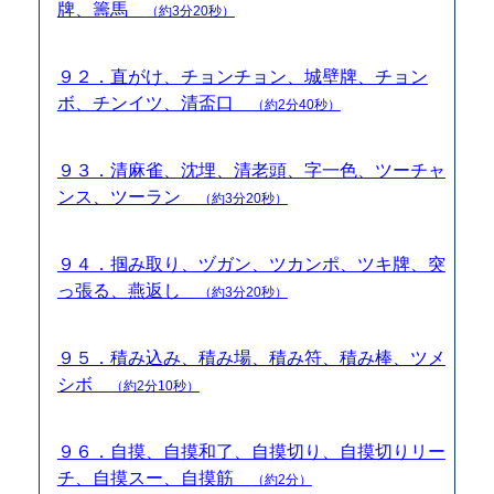
牌、籌馬
（約3分20秒）
９２．直がけ、チョンチョン、城壁牌、チョン
ボ、チンイツ、清盃口
（約2分40秒）
９３．清麻雀、沈埋、清老頭、字一色、ツーチャ
ンス、ツーラン
（約3分20秒）
９４．掴み取り、ヅガン、ツカンポ、ツキ牌、突
っ張る、燕返し
（約3分20秒）
９５．積み込み、積み場、積み符、積み棒、ツメ
シボ
（約2分10秒）
９６．自摸、自摸和了、自摸切り、自摸切りリー
チ、自摸スー、自摸筋
（約2分）