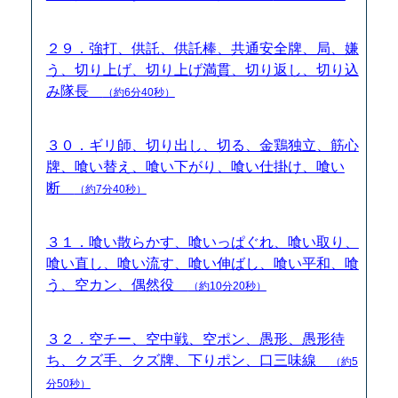
２９．強打、供託、供託棒、共通安全牌、局、嫌
う、切り上げ、切り上げ満貫、切り返し、切り込
み隊長
（約6分40秒）
３０．ギリ師、切り出し、切る、金鶏独立、筋心
牌、喰い替え、喰い下がり、喰い仕掛け、喰い
断
（約7分40秒）
３１．喰い散らかす、喰いっぱぐれ、喰い取り、
喰い直し、喰い流す、喰い伸ばし、喰い平和、喰
う、空カン、偶然役
（約10分20秒）
３２．空チー、空中戦、空ポン、愚形、愚形待
ち、クズ手、クズ牌、下りポン、口三味線
（約5
分50秒）