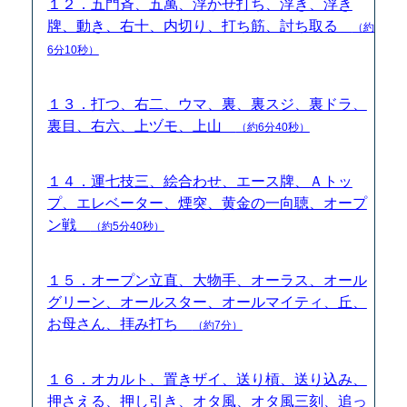
１２．五門斉、五萬、浮かせ打ち、浮き、浮き
牌、動き、右十、内切り、打ち筋、討ち取る
（約
6分10秒）
１３．打つ、右二、ウマ、裏、裏スジ、裏ドラ、
裏目、右六、上ヅモ、上山
（約6分40秒）
１４．運七技三、絵合わせ、エース牌、Ａトッ
プ、エレベーター、煙突、黄金の一向聴、オープ
ン戦
（約5分40秒）
１５．オープン立直、大物手、オーラス、オール
グリーン、オールスター、オールマイティ、丘、
お母さん、拝み打ち
（約7分）
１６．オカルト、置きザイ、送り槓、送り込み、
押さえる、押し引き、オタ風、オタ風三刻、追っ