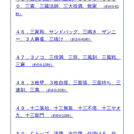
０、三索、三蔵法師、三大役満、散家
（約4分40
秒）
４６．三家和、サンドバッグ、三鳴き、ザンニ
ー、３人麻雀、三抜け
（約3分40秒）
４７．３ノコ、三倍満、三筒、三風刻、三風戦、
三麻
（約5分10秒）
４８．３枚壁、３枚自摸、三面張、三面待ち、三
連刻、三萬
（約4分20秒）
４９．十二落抬、十三無靠、十三不塔、十三ヤオ
九、十三龍門
（約6分10秒）
５０．Ｃトップ、洗牌、次位牌、仕掛ける、自