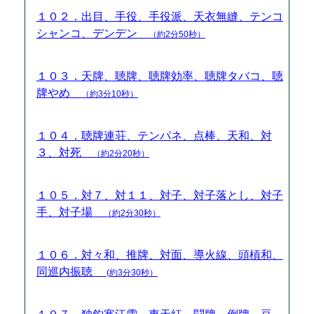
１０２．出目、手役、手役派、天衣無縫、テンコ
シャンコ、デンデン
（約2分50秒）
１０３．天牌、聴牌、聴牌効率、聴牌タバコ、聴
牌やめ
（約3分10秒）
１０４．聴牌連荘、テンパネ、点棒、天和、対
３、対死
（約2分20秒）
１０５．対７、対１１、対子、対子落とし、対子
手、対子場
（約2分30秒）
１０６．対々和、推牌、対面、導火線、頭槓和、
同巡内振聴
(約3分30秒）