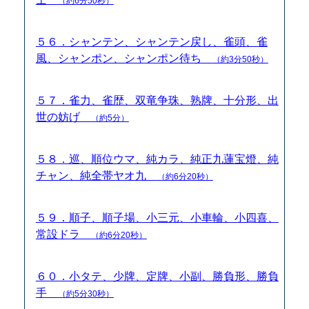
（約6分50秒）
５６．シャンテン、シャンテン戻し、雀頭、雀
風、シャンポン、シャンポン待ち
（約3分50秒）
５７．雀力、雀歴、双竜争珠、熟牌、十分形、出
世の妨げ
（約5分）
５８．巡、順位ウマ、純カラ、純正九蓮宝燈、純
チャン、純全帯ヤオ九
（約6分20秒）
５９．順子、順子場、小三元、小車輪、小四喜、
常設ドラ
（約6分20秒）
６０．小タテ、少牌、定牌、小副、勝負形、勝負
手
（約5分30秒）