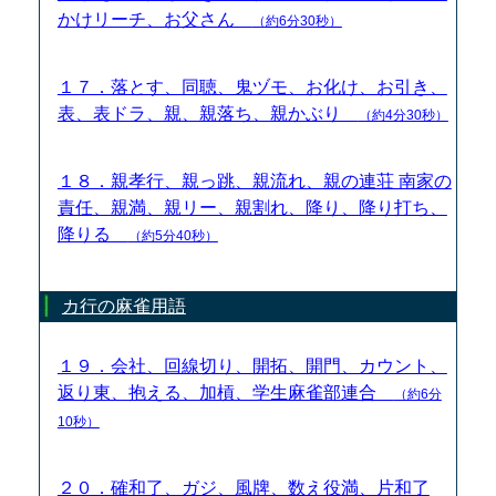
かけリーチ、お父さん
（約6分30秒）
１７．落とす、同聴、鬼ヅモ、お化け、お引き、
表、表ドラ、親、親落ち、親かぶり
（約4分30秒）
１８．親孝行、親っ跳、親流れ、親の連荘 南家の
責任、親満、親リー、親割れ、降り、降り打ち、
降りる
（約5分40秒）
カ行の麻雀用語
１９．会社、回線切り、開拓、開門、カウント、
返り東、抱える、加槓、学生麻雀部連合
（約6分
10秒）
２０．確和了、ガジ、風牌、数え役満、片和了