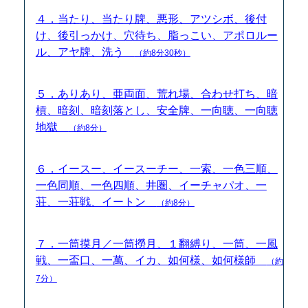
４．当たり、当たり牌、悪形、アツシボ、後付
け、後引っかけ、穴待ち、脂っこい、アポロルー
ル、アヤ牌、洗う
（約8分30秒）
５．ありあり、亜両面、荒れ場、合わせ打ち、暗
槓、暗刻、暗刻落とし、安全牌、一向聴、一向聴
地獄
（約8分）
６．イースー、イースーチー、一索、一色三順、
一色同順、一色四順、井圏、イーチャパオ、一
荘、一荘戦、イートン
（約8分）
７．一筒摸月／一筒撈月、１翻縛り、一筒、一風
戦、一盃口、一萬、イカ、如何様、如何様師
（約
7分）