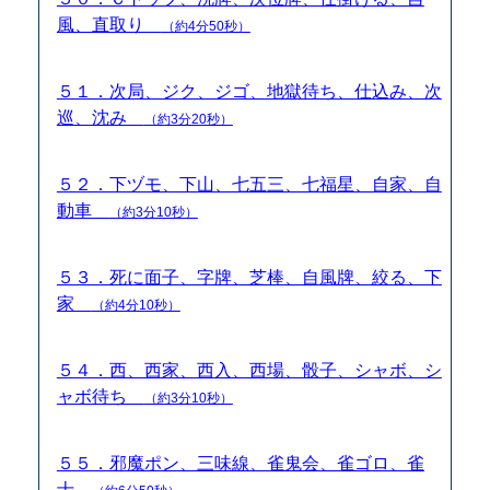
風、直取り
（約4分50秒）
５１．次局、ジク、ジゴ、地獄待ち、仕込み、次
巡、沈み
（約3分20秒）
５２．下ヅモ、下山、七五三、七福星、自家、自
動車
（約3分10秒）
５３．死に面子、字牌、芝棒、自風牌、絞る、下
家
（約4分10秒）
５４．西、西家、西入、西場、骰子、シャボ、シ
ャボ待ち
（約3分10秒）
５５．邪魔ポン、三味線、雀鬼会、雀ゴロ、雀
士