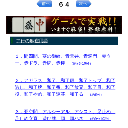
６４
ア行の麻雀用語
１．間四間、葵の御紋、青天井、青洞門、赤ウ
ー、赤ドラ、赤牌、赤棒
（約7分10秒）
２．アガラス、和了、和了癖、和了トップ、和了
逃し、和了牌、和了番、和了放棄、和了目、和了
役、和了やめ、和了連荘、和了る
（約8分）
３．亜空間、アルシーアル、アシスト、足止め、
足止め立直、遊び牌、頭、頭ハネ
（約9分10秒）