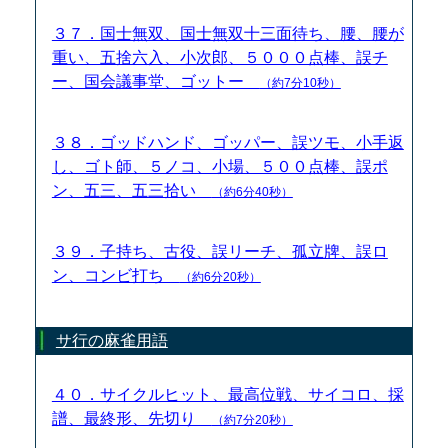
３７．国士無双、国士無双十三面待ち、腰、腰が
重い、五捨六入、小次郎、５０００点棒、誤チ
ー、国会議事堂、ゴットー
（約7分10秒）
３８．ゴッドハンド、ゴッパー、誤ツモ、小手返
し、ゴト師、５ノコ、小場、５００点棒、誤ポ
ン、五三、五三拾い
（約6分40秒）
３９．子持ち、古役、誤リーチ、孤立牌、誤ロ
ン、コンビ打ち
（約6分20秒）
サ行の麻雀用語
４０．サイクルヒット、最高位戦、サイコロ、採
譜、最終形、先切り
（約7分20秒）