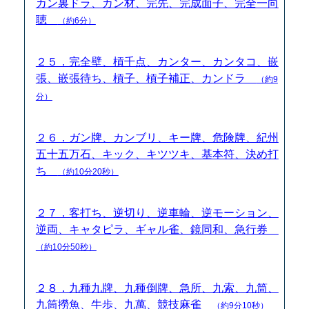
カン裏ドラ、カン材、完先、完成面子、完全一向
聴
（約6分）
２５．完全壁、槓千点、カンター、カンタコ、嵌
張、嵌張待ち、槓子、槓子補正、カンドラ
（約9
分）
２６．ガン牌、カンブリ、キー牌、危険牌、紀州
五十五万石、キック、キツツキ、基本符、決め打
ち
（約10分20秒）
２７．客打ち、逆切り、逆車輪、逆モーション、
逆両、キャタピラ、ギャル雀、鏡同和、急行券
（約10分50秒）
２８．九種九牌、九種倒牌、急所、九索、九筒、
九筒撈魚、牛歩、九萬、競技麻雀
（約9分10秒）