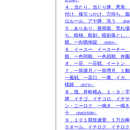
分10秒）
４．当たり、当たり牌、悪形、
付け、後引っかけ、穴待ち、脂
ロルール、アヤ牌、洗う
（約8
５．ありあり、亜両面、荒れ場
ち、暗槓、暗刻、暗刻落とし、
聴、一向聴地獄
（約8分）
６．イースー、イースーチー、
順、一色同順、一色四順、井圏
オ、一荘、一荘戦、イートン
７．一筒摸月／一筒撈月、１翻
一風戦、一盃口、一萬、イカ、
様師
（約7分）
８．筏、井桁積み、１・９・字
牌、イチゴ、イチコロ、イチサ
ン・ニーロク、一鳴き、一鳴き
十
（約8分50秒）
９．１０１競技連盟、１万点棒
０オール、イチロク、イチロク