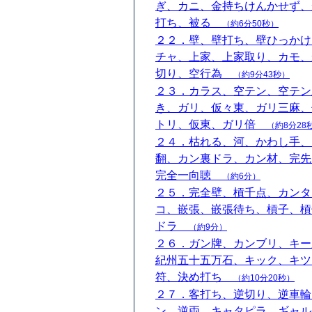
ぎ、カニ、金持ちけんかせず、
打ち、被る
（約6分50秒）
２２．壁、壁打ち、壁ひっかけ
チャ、上家、上家取り、カモ、
切り、空行為
（約9分43秒）
２３．カラス、空テン、空テン
き、ガリ、仮々東、ガリ三麻、
トリ、仮東、ガリ倍
（約8分28
２４．枯れる、河、かわし手、
翻、カン裏ドラ、カン材、完先
完全一向聴
（約6分）
２５．完全壁、槓千点、カンタ
コ、嵌張、嵌張待ち、槓子、槓
ドラ
（約9分）
２６．ガン牌、カンブリ、キー
紀州五十五万石、キック、キツ
符、決め打ち
（約10分20秒）
２７．客打ち、逆切り、逆車輪
ン、逆両、キャタピラ、ギャル