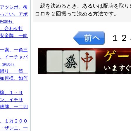
親を決めるとき、あるいは配牌を取り
アツシボ、後
コロを２回振って決める方法です。
っこい、アポ
分30秒）
、合わせ打
安全牌、一向
１２
一索、一色三
、イーチャパ
（約8分）
縛り、一筒、
如何様、如何
牌、１・９
ン、イチサ
聴牌、一二四
、１万２００
・ザンニ、一