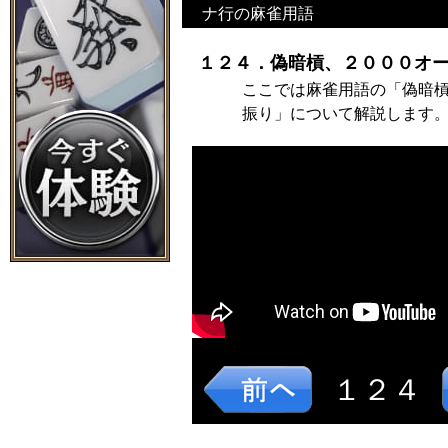
ナ行の麻雀用語
１２４．偽暗槓、２０００オー
ここでは麻雀用語の「偽暗
振り」について解説します
１２４