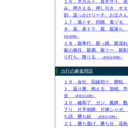
１６．オカルト、置きザイ、送
み、押さえる、押し引き、オタ
刻、追っかけリーチ、お父さ
１７．落とす、同聴、鬼ヅモ、
き、表、表ドラ、親、親落ち
4分30秒）
１８．親孝行、親っ跳、親流れ
家の責任、親満、親リー、親割
り打ち、降りる
（約5分40秒）
カ行の麻雀用語
１９．会社、回線切り、開拓、
ト、返り東、抱える、加槓、学
合
（約6分10秒）
２０．確和了、ガジ、風牌、数
了り、片手倒牌、片牌シャボ、
ち頭、勝ち組
（約6分10秒）
２１．勝ち逃げ、勝ち分、花鳥