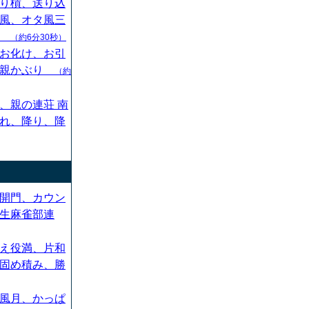
り槓、送り込
風、オタ風三
ん
（約6分30秒）
お化け、お引
、親かぶり
（約
、親の連荘 南
れ、降り、降
開門、カウン
生麻雀部連
え役満、片和
固め積み、勝
風月、かっぱ