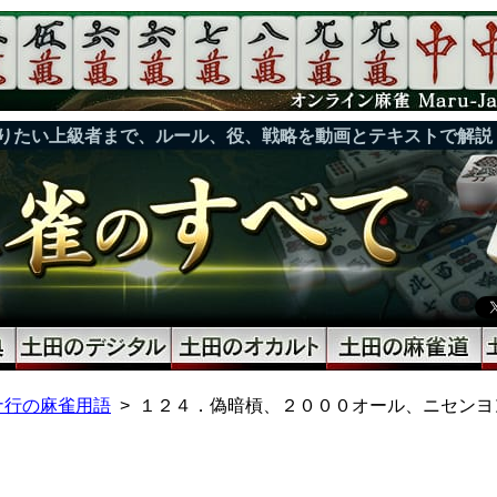
りたい上級者まで、ルール、役、戦略を動画とテキストで解説
ナ行の麻雀用語
１２４．偽暗槓、２０００オール、ニセンヨ