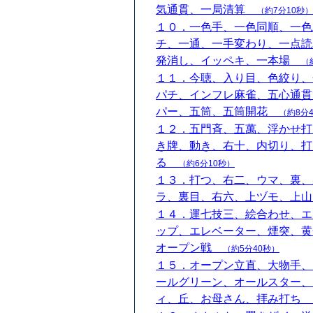
気通貫、一局清算
（約7分10秒）
１０．一色手、一色同順、一色
チ、一通、一手変わり、一点読
発消し、イッペキ、一本場
（
１１．今聴、入り目、色絞り、
パチ、インフレ麻雀、五心通貫
パー、五筒、五筒開花
（約8分
１２．五門斉、五萬、浮かせ打
き牌、動き、右十、内切り、打
る
（約6分10秒）
１３．打つ、右二、ウマ、裏、
ラ、裏目、右六、上ヅモ、上
１４．運七技三、絵合わせ、エ
ップ、エレベーター、煙突、黄
オープン戦
（約5分40秒）
１５．オープン立直、大物手、
ールグリーン、オールスター、
ィ、丘、お母さん、拝み打ち