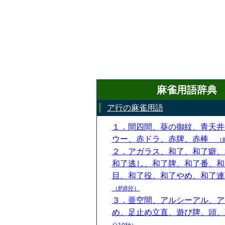
麻雀用語辞典
ア行の麻雀用語
１．間四間、葵の御紋、青天井
ウー、赤ドラ、赤牌、赤棒
（
２．アガラス、和了、和了癖、
和了逃し、和了牌、和了番、和
目、和了役、和了やめ、和了
（約8分）
３．亜空間、アルシーアル、ア
め、足止め立直、遊び牌、頭