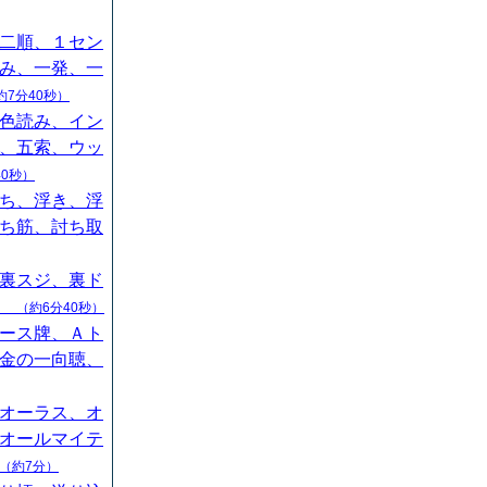
二順、１セン
み、一発、一
約7分40秒）
色読み、イン
、五索、ウッ
40秒）
ち、浮き、浮
ち筋、討ち取
裏スジ、裏ド
山
（約6分40秒）
ース牌、Ａト
金の一向聴、
オーラス、オ
オールマイテ
（約7分）