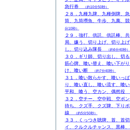
急行券
（約10分50秒）
２８．九種九牌、九種倒牌、急
筒、九筒撈魚、牛歩、九萬、
分10秒）
２９．強打、供託、供託棒、共
局、嫌う、切り上げ、切り上げ
し、切り込み隊長
（約6分40秒）
３０．ギリ師、切り出し、切る
筋心牌、喰い替え、喰い下がり
け、喰い断
（約7分40秒）
３１．喰い散らかす、喰いっぱ
り、喰い直し、喰い流す、喰い
平和、喰う、空カン、偶然役
３２．空チー、空中戦、空ポン
待ち、クズ手、クズ牌、下りポ
線
（約5分50秒）
３３．くっつき聴牌、首、首切
イ、クルクルチャンス、黒棒、