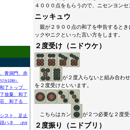
４０００点をもらうので、ニセンヨンセ
ニッキュウ
親が２９００点の和了を申告するとき
ックやニクといった言い方をします。
２度受け（ニドウケ）
、青洞門、赤
が２度入らないと組み合わ
約7分10秒）
を２度受けといいます。
和了トップ、
了放棄、和了
連荘、和了る
こちらはカン
が２つ必要な２度受
シスト、足止
、頭ハネ
（約9
２度振り（ニドブリ）