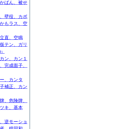
かばん、被せ
、壁役、カボ
かもラス、空
立直、空鳴
仮テン、ガリ
秒）
カン、カン１
、完成面子、
ー、カンタ
子補正、カン
牌、危険牌、
ツキ、基本
、逆モーショ
雀、鏡同和、