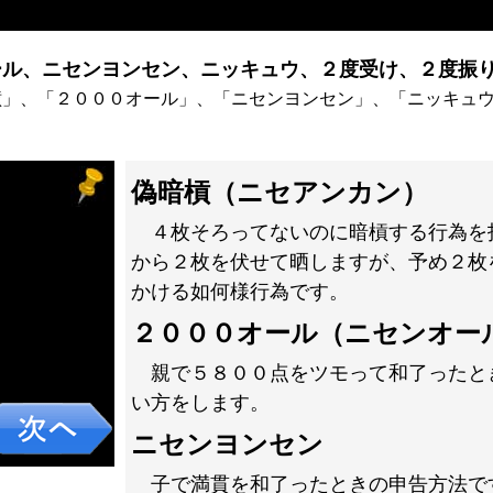
ル、ニセンヨンセン、ニッキュウ、２度受け、２度振り
槓」、「２０００オール」、「ニセンヨンセン」、「ニッキュ
。
偽暗槓（ニセアンカン）
４枚そろってないのに暗槓する行為を
から２枚を伏せて晒しますが、予め２枚
かける如何様行為です。
２０００オール（ニセンオー
親で５８００点をツモって和了ったと
い方をします。
ニセンヨンセン
子で満貫を和了ったときの申告方法で