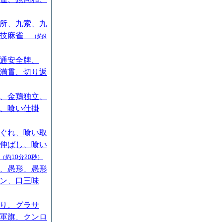
所、九索、九
競技麻雀
（約9
通安全牌、
満貫、切り返
、金鶏独立、
、喰い仕掛
ぐれ、喰い取
伸ばし、喰い
（約10分20秒）
、愚形、愚形
ン、口三味
り、グラサ
軍旗、クンロ