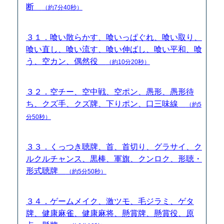
断
（約7分40秒）
３１．喰い散らかす、喰いっぱぐれ、喰い取り、
喰い直し、喰い流す、喰い伸ばし、喰い平和、喰
う、空カン、偶然役
（約10分20秒）
３２．空チー、空中戦、空ポン、愚形、愚形待
ち、クズ手、クズ牌、下りポン、口三味線
（約5
分50秒）
３３．くっつき聴牌、首、首切り、グラサイ、ク
ルクルチャンス、黒棒、軍旗、クンロク、形聴・
形式聴牌
（約5分50秒）
３４．ゲームメイク、激ツモ、毛ジラミ、ゲタ
牌、健康麻雀、健康麻将、懸賞牌、懸賞役、原