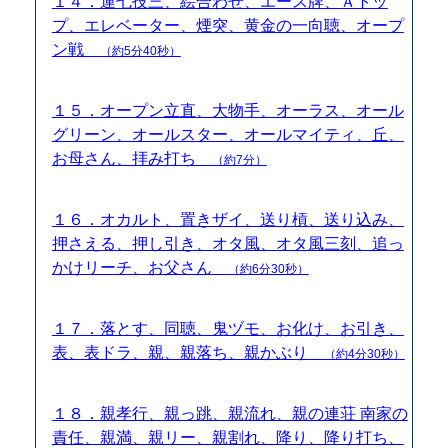
１４．運七技三、絵合わせ、エース牌、Ａトッ
プ、エレベーター、煙突、黄金の一向聴、オープ
ン戦
（約5分40秒）
１５．オープン立直、大物手、オーラス、オール
グリーン、オールスター、オールマイティ、丘、
お母さん、拝み打ち
（約7分）
１６．オカルト、置きザイ、送り槓、送り込み、
押さえる、押し引き、オタ風、オタ風三刻、追っ
かけリーチ、お父さん
（約6分30秒）
１７．落とす、同聴、鬼ヅモ、お化け、お引き、
表、表ドラ、親、親落ち、親かぶり
（約4分30秒）
１８．親孝行、親っ跳、親流れ、親の連荘 南家の
責任、親満、親リー、親割れ、降り、降り打ち、