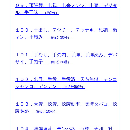
９９．頂張牌、出親、出来メンツ、出禁、デジタ
ル、手三味
（約2分）
１００．手出し、テツチー、テツナキ、鉄砲、徹
マン、手積み
（約2分30秒）
１０１．手なり、手の内、手牌、手牌読み、デバ
サイ、手拍子
（約3分30秒）
１０２．出目、手役、手役派、天衣無縫、テンコ
シャンコ、デンデン
（約2分50秒）
１０３．天牌、聴牌、聴牌効率、聴牌タバコ、聴
牌やめ
（約3分10秒）
１０４．聴牌連荘、テンパネ、点棒、天和、対