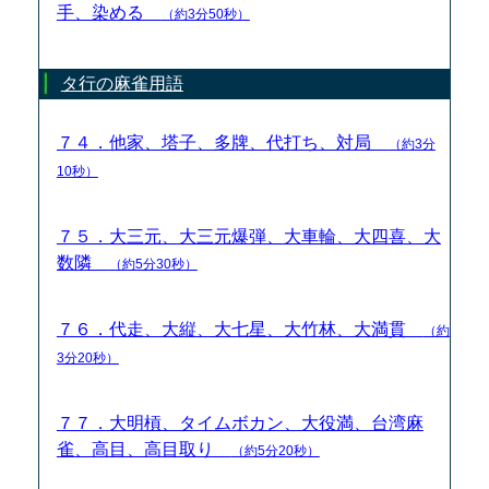
手、染める
（約3分50秒）
タ行の麻雀用語
７４．他家、塔子、多牌、代打ち、対局
（約3分
10秒）
７５．大三元、大三元爆弾、大車輪、大四喜、大
数隣
（約5分30秒）
７６．代走、大縦、大七星、大竹林、大満貫
（約
3分20秒）
７７．大明槓、タイムボカン、大役満、台湾麻
雀、高目、高目取り
（約5分20秒）