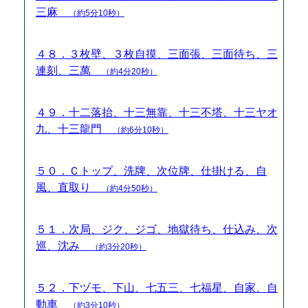
三麻
（約5分10秒）
４８．３枚壁、３枚自摸、三面張、三面待ち、三
連刻、三萬
（約4分20秒）
４９．十二落抬、十三無靠、十三不塔、十三ヤオ
九、十三龍門
（約6分10秒）
５０．Ｃトップ、洗牌、次位牌、仕掛ける、自
風、直取り
（約4分50秒）
５１．次局、ジク、ジゴ、地獄待ち、仕込み、次
巡、沈み
（約3分20秒）
５２．下ヅモ、下山、七五三、七福星、自家、自
動車
（約3分10秒）