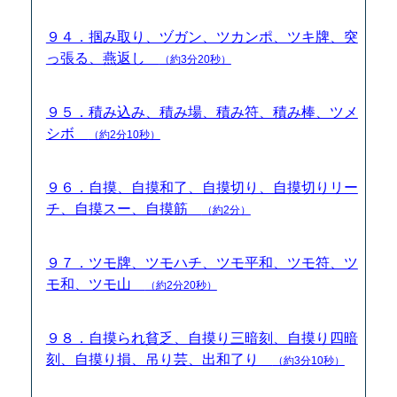
９４．掴み取り、ヅガン、ツカンポ、ツキ牌、突
っ張る、燕返し
（約3分20秒）
９５．積み込み、積み場、積み符、積み棒、ツメ
シボ
（約2分10秒）
９６．自摸、自摸和了、自摸切り、自摸切りリー
チ、自摸スー、自摸筋
（約2分）
９７．ツモ牌、ツモハチ、ツモ平和、ツモ符、ツ
モ和、ツモ山
（約2分20秒）
９８．自摸られ貧乏、自摸り三暗刻、自摸り四暗
刻、自摸り損、吊り芸、出和了り
（約3分10秒）