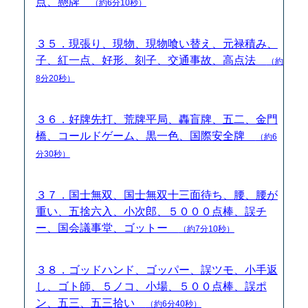
点、懸牌
（約6分10秒）
３５．現張り、現物、現物喰い替え、元禄積み、
子、紅一点、好形、刻子、交通事故、高点法
（約
8分20秒）
３６．好牌先打、荒牌平局、轟盲牌、五二、金門
橋、コールドゲーム、黒一色、国際安全牌
（約6
分30秒）
３７．国士無双、国士無双十三面待ち、腰、腰が
重い、五捨六入、小次郎、５０００点棒、誤チ
ー、国会議事堂、ゴットー
（約7分10秒）
３８．ゴッドハンド、ゴッパー、誤ツモ、小手返
し、ゴト師、５ノコ、小場、５００点棒、誤ポ
ン、五三、五三拾い
（約6分40秒）