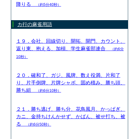
降りる
（約5分40秒）
カ行の麻雀用語
１９．会社、回線切り、開拓、開門、カウント、
返り東、抱える、加槓、学生麻雀部連合
（約6分
10秒）
２０．確和了、ガジ、風牌、数え役満、片和了
り、片手倒牌、片牌シャボ、固め積み、勝ち頭、
勝ち組
（約6分10秒）
２１．勝ち逃げ、勝ち分、花鳥風月、かっぱぎ、
カニ、金持ちけんかせず、かばん、被せ打ち、被
る
（約6分50秒）