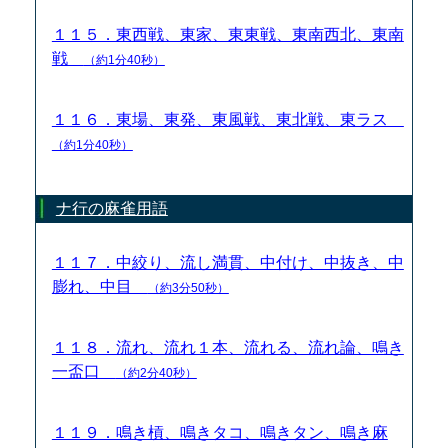
１１５．東西戦、東家、東東戦、東南西北、東南
戦
（約1分40秒）
１１６．東場、東発、東風戦、東北戦、東ラス
（約1分40秒）
ナ行の麻雀用語
１１７．中絞り、流し満貫、中付け、中抜き、中
膨れ、中目
（約3分50秒）
１１８．流れ、流れ１本、流れる、流れ論、鳴き
一盃口
（約2分40秒）
１１９．鳴き槓、鳴きタコ、鳴きタン、鳴き麻