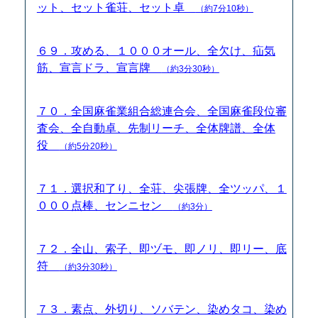
ット、セット雀荘、セット卓
（約7分10秒）
６９．攻める、１０００オール、全欠け、疝気
筋、宣言ドラ、宣言牌
（約3分30秒）
７０．全国麻雀業組合総連合会、全国麻雀段位審
査会、全自動卓、先制リーチ、全体牌譜、全体
役
（約5分20秒）
７１．選択和了り、全荘、尖張牌、全ツッパ、１
０００点棒、センニセン
（約3分）
７２．全山、索子、即ヅモ、即ノリ、即リー、底
符
（約3分30秒）
７３．素点、外切り、ソバテン、染めタコ、染め