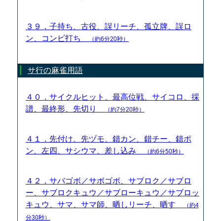
３９．子持ち、古役、誤リーチ、孤立牌、誤ロ
ン、コンビ打ち
（約6分20秒）
サ行の麻雀用語
４０．サイクルヒット、最高位戦、サイコロ、採
譜、最終形、先切り
（約7分20秒）
４１．先付け、先ヅモ、錯カン、錯チー、錯ポ
ン、左四、サシウマ、差し込み
（約6分50秒）
４２．サバゴボ／サボゴボ、サブロク／サブロ
ー、サブロクキュウ／サブローキュウ／サブロッ
キュウ、サマ、サマ師、晒しリーチ、晒す
（約4
分30秒）