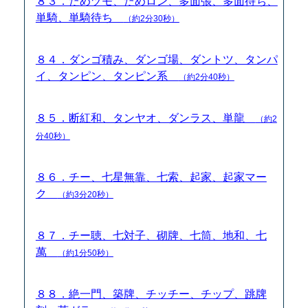
８３．ためヅモ、ためロン、多面張、多面待ち、
単騎、単騎待ち
（約2分30秒）
８４．ダンゴ積み、ダンゴ場、ダントツ、タンパ
イ、タンピン、タンピン系
（約2分40秒）
８５．断紅和、タンヤオ、ダンラス、単龍
（約2
分40秒）
８６．チー、七星無靠、七索、起家、起家マー
ク
（約3分20秒）
８７．チー聴、七対子、砌牌、七筒、地和、七
萬
（約1分50秒）
８８．絶一門、築牌、チッチー、チップ、跳牌