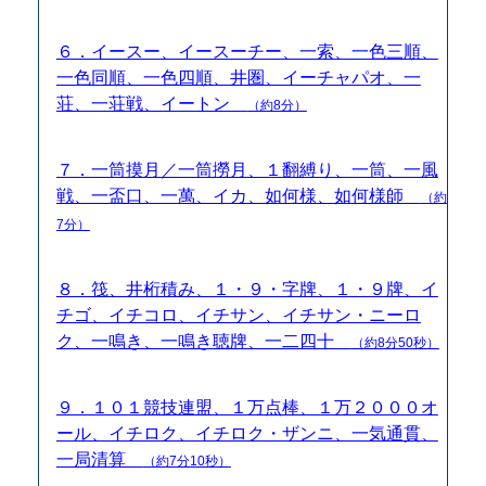
６．イースー、イースーチー、一索、一色三順、
一色同順、一色四順、井圏、イーチャパオ、一
荘、一荘戦、イートン
（約8分）
７．一筒摸月／一筒撈月、１翻縛り、一筒、一風
戦、一盃口、一萬、イカ、如何様、如何様師
（約
7分）
８．筏、井桁積み、１・９・字牌、１・９牌、イ
チゴ、イチコロ、イチサン、イチサン・ニーロ
ク、一鳴き、一鳴き聴牌、一二四十
（約8分50秒）
９．１０１競技連盟、１万点棒、１万２０００オ
ール、イチロク、イチロク・ザンニ、一気通貫、
一局清算
（約7分10秒）