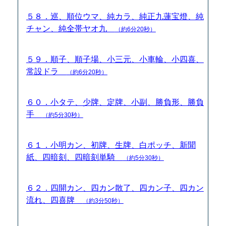
５８．巡、順位ウマ、純カラ、純正九蓮宝燈、純
チャン、純全帯ヤオ九
（約6分20秒）
５９．順子、順子場、小三元、小車輪、小四喜、
常設ドラ
（約6分20秒）
６０．小タテ、少牌、定牌、小副、勝負形、勝負
手
（約5分30秒）
６１．小明カン、初牌、生牌、白ポッチ、新聞
紙、四暗刻、四暗刻単騎
（約5分30秒）
６２．四開カン、四カン散了、四カン子、四カン
流れ、四喜牌
（約3分50秒）