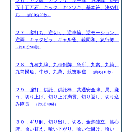
２６．ガン牌、カンブリ、キー牌、危険牌、紀州
五十五万石、キック、キツツキ、基本符、決め打
ち
（約10分20秒）
２７．客打ち、逆切り、逆車輪、逆モーション、
逆両、キャタピラ、ギャル雀、鏡同和、急行券
（約10分50秒）
２８．九種九牌、九種倒牌、急所、九索、九筒、
九筒撈魚、牛歩、九萬、競技麻雀
（約9分10秒）
２９．強打、供託、供託棒、共通安全牌、局、嫌
う、切り上げ、切り上げ満貫、切り返し、切り込
み隊長
（約6分40秒）
３０．ギリ師、切り出し、切る、金鶏独立、筋心
牌、喰い替え、喰い下がり、喰い仕掛け、喰い