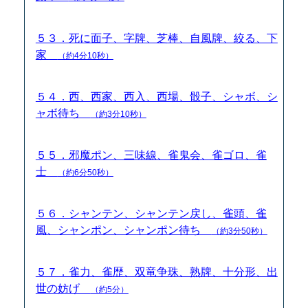
５３．死に面子、字牌、芝棒、自風牌、絞る、下
家
（約4分10秒）
５４．西、西家、西入、西場、骰子、シャボ、シ
ャボ待ち
（約3分10秒）
５５．邪魔ポン、三味線、雀鬼会、雀ゴロ、雀
士
（約6分50秒）
５６．シャンテン、シャンテン戻し、雀頭、雀
風、シャンポン、シャンポン待ち
（約3分50秒）
５７．雀力、雀歴、双竜争珠、熟牌、十分形、出
世の妨げ
（約5分）