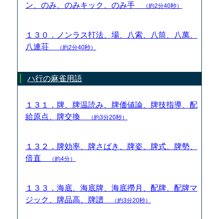
ン、のみ、のみキック、のみ手
（約2分40秒）
１３０．ノンラス打法、場、八索、八筒、八萬、
八連荘
（約2分40秒）
ハ行の麻雀用語
１３１．牌、牌温読み、牌価値論、牌技指導、配
給原点、牌交換
（約3分20秒）
１３２．牌効率、牌さばき、牌姿、牌式、牌勢、
倍直
（約4分）
１３３．海底、海底牌、海底撈月、配牌、配牌マ
ジック、牌品高、牌譜
（約3分20秒）