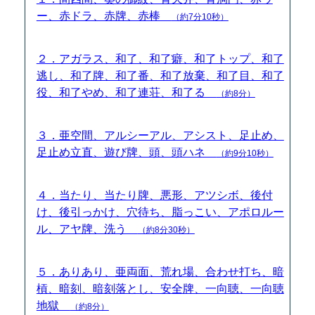
ー、赤ドラ、赤牌、赤棒
（約7分10秒）
２．アガラス、和了、和了癖、和了トップ、和了
逃し、和了牌、和了番、和了放棄、和了目、和了
役、和了やめ、和了連荘、和了る
（約8分）
３．亜空間、アルシーアル、アシスト、足止め、
足止め立直、遊び牌、頭、頭ハネ
（約9分10秒）
４．当たり、当たり牌、悪形、アツシボ、後付
け、後引っかけ、穴待ち、脂っこい、アポロルー
ル、アヤ牌、洗う
（約8分30秒）
５．ありあり、亜両面、荒れ場、合わせ打ち、暗
槓、暗刻、暗刻落とし、安全牌、一向聴、一向聴
地獄
（約8分）