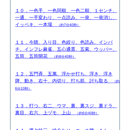
１０．一色手、一色同順、一色二順、１センチ、
一通、一手変わり、一点読み、一発、一発消し、
イッペキ、一本場
（約7分40秒）
１１．今聴、入り目、色絞り、色読み、インパ
チ、インフレ麻雀、五心通貫、五索、ウッパー、
五筒、五筒開花
（約8分40秒）
１２．五門斉、五萬、浮かせ打ち、浮き、浮き
牌、動き、右十、内切り、打ち筋、討ち取る
（約
6分10秒）
１３．打つ、右二、ウマ、裏、裏スジ、裏ドラ、
裏目、右六、上ヅモ、上山
（約6分40秒）