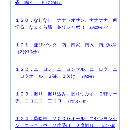
雀、鳴く
（約1分20秒）
１２０．なしなし、ナナトオサン、ナナナナ、何
切る、なまくら筋、並びシャボ（
2約20分 秒）
１２１．並びバッタ、南、南家、南入、南北戦争
（2分10秒）
１２２．ニーヨン、ニーヨンマル、ニーロク、ニ
ーロクオール、２確、２欠け
（約2分）
１２３．握り、握り込み、握りつぶす、２軒リー
チ、ニコニコ、二コロ
（約2分20秒）
１２４．偽暗槓、２０００オール、ニセンヨンセ
ン、ニッキュウ、２度受け、２度振り
（約2分40