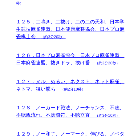
秒）
１２５．二鳴き、二抜け、二の二の天和、日本学
生競技麻雀連盟、日本健康麻将協会、日本プロ麻
雀棋士会
（約3分20秒）
１２６．日本プロ麻雀協会、日本プロ麻雀連盟、
日本麻雀連盟、抜きドラ、抜け番
（約2分20秒）
１２７．ヌル、ぬるい、ネクスト、ネット麻雀、
ネトマ、狙い撃ち
（約2分10秒）
１２８．ノーガード戦法、ノーチャンス、不聴、
不聴親流れ、不聴罰符、不聴立直
（約3分10秒）
１２９．ノー和了、ノーマーク、伸びる、ノベタ