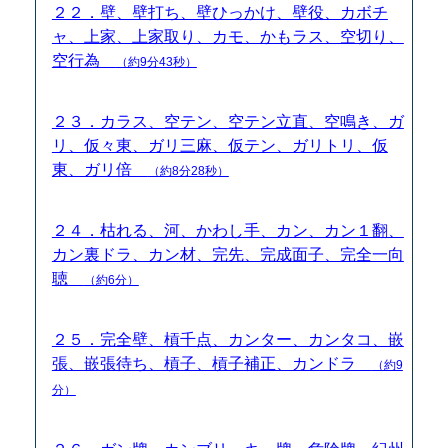
２２．壁、壁打ち、壁ひっかけ、壁役、カボチ
ャ、上家、上家取り、カモ、かもラス、空切り、
空行為
（約9分43秒）
２３．カラス、空テン、空テン立直、空鳴き、ガ
リ、仮々東、ガリ三麻、仮テン、ガリトリ、仮
東、ガリ倍
（約8分28秒）
２４．枯れる、河、かわし手、カン、カン１翻、
カン裏ドラ、カン材、完先、完成面子、完全一向
聴
（約6分）
２５．完全壁、槓千点、カンター、カンタコ、嵌
張、嵌張待ち、槓子、槓子補正、カンドラ
（約9
分）