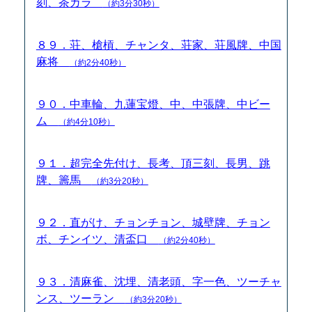
刻、茶ガラ
（約3分30秒）
８９．荘、槍槓、チャンタ、荘家、荘風牌、中国
麻将
（約2分40秒）
９０．中車輪、九蓮宝燈、中、中張牌、中ビー
ム
（約4分10秒）
９１．超完全先付け、長考、頂三刻、長男、跳
牌、籌馬
（約3分20秒）
９２．直がけ、チョンチョン、城壁牌、チョン
ボ、チンイツ、清盃口
（約2分40秒）
９３．清麻雀、沈埋、清老頭、字一色、ツーチャ
ンス、ツーラン
（約3分20秒）