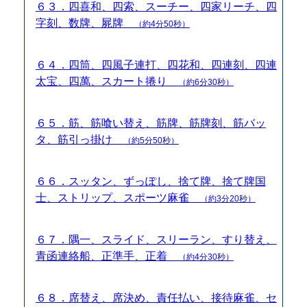
６３．四喜和、四索、スーチー、四家リーチ、四
字刻、数牌、屍牌
（約4分50秒）
６４．四筒、四風子連打、四花和、四連刻、四連
太宝、四萬、スカート捲り
（約6分30秒）
６５．筋、筋喰い替え、筋牌、筋牌刻、筋バッ
タ、筋引っ掛け
（約5分50秒）
６６．スッタン、ずっぽし、捨て牌、捨て牌国
士、ストリップ、スポーツ麻雀
（約3分20秒）
６７．隅一、スライド、スリーラン、すり替え、
青函連絡船、正準手、正着
（約4分30秒）
６８．席替え、席決め、責任払い、接待麻雀、セ