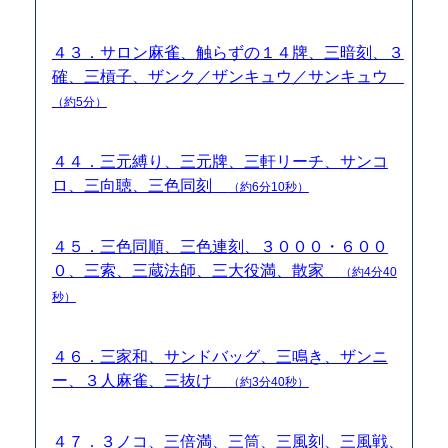
４３．サロン麻雀、触らずの１４牌、三暗刻、３
確、三槓子、ザンク／ザンキュウ／サンキュウ
（約5分）
４４．三元縛り、三元牌、三軒リーチ、サンコ
ロ、三向聴、三色同刻
（約6分10秒）
４５．三色同順、三色連刻、３０００・６００
０、三索、三蔵法師、三大役満、散家
（約4分40
秒）
４６．三家和、サンドバッグ、三鳴き、ザンニ
ー、３人麻雀、三抜け
（約3分40秒）
４７．３ノコ、三倍満、三筒、三風刻、三風戦、