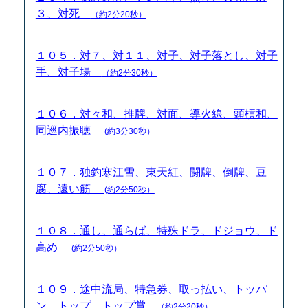
３、対死
（約2分20秒）
１０５．対７、対１１、対子、対子落とし、対子
手、対子場
（約2分30秒）
１０６．対々和、推牌、対面、導火線、頭槓和、
同巡内振聴
(約3分30秒）
１０７．独釣寒江雪、東天紅、闘牌、倒牌、豆
腐、遠い筋
(約2分50秒）
１０８．通し、通らば、特殊ドラ、ドジョウ、ド
高め
(約2分50秒）
１０９．途中流局、特急券、取っ払い、トッパ
ン、トップ、トップ賞
（約2分20秒）