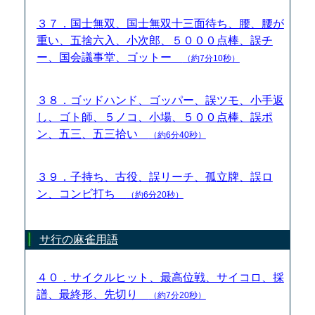
３７．国士無双、国士無双十三面待ち、腰、腰が
重い、五捨六入、小次郎、５０００点棒、誤チ
ー、国会議事堂、ゴットー
（約7分10秒）
３８．ゴッドハンド、ゴッパー、誤ツモ、小手返
し、ゴト師、５ノコ、小場、５００点棒、誤ポ
ン、五三、五三拾い
（約6分40秒）
３９．子持ち、古役、誤リーチ、孤立牌、誤ロ
ン、コンビ打ち
（約6分20秒）
サ行の麻雀用語
４０．サイクルヒット、最高位戦、サイコロ、採
譜、最終形、先切り
（約7分20秒）