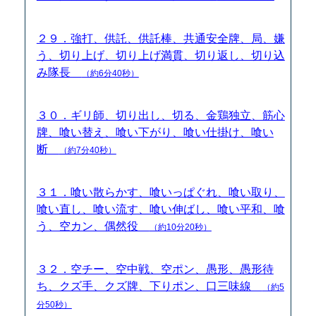
２９．強打、供託、供託棒、共通安全牌、局、嫌
う、切り上げ、切り上げ満貫、切り返し、切り込
み隊長
（約6分40秒）
３０．ギリ師、切り出し、切る、金鶏独立、筋心
牌、喰い替え、喰い下がり、喰い仕掛け、喰い
断
（約7分40秒）
３１．喰い散らかす、喰いっぱぐれ、喰い取り、
喰い直し、喰い流す、喰い伸ばし、喰い平和、喰
う、空カン、偶然役
（約10分20秒）
３２．空チー、空中戦、空ポン、愚形、愚形待
ち、クズ手、クズ牌、下りポン、口三味線
（約5
分50秒）