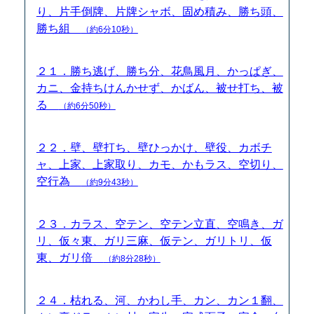
り、片手倒牌、片牌シャボ、固め積み、勝ち頭、
勝ち組
（約6分10秒）
２１．勝ち逃げ、勝ち分、花鳥風月、かっぱぎ、
カニ、金持ちけんかせず、かばん、被せ打ち、被
る
（約6分50秒）
２２．壁、壁打ち、壁ひっかけ、壁役、カボチ
ャ、上家、上家取り、カモ、かもラス、空切り、
空行為
（約9分43秒）
２３．カラス、空テン、空テン立直、空鳴き、ガ
リ、仮々東、ガリ三麻、仮テン、ガリトリ、仮
東、ガリ倍
（約8分28秒）
２４．枯れる、河、かわし手、カン、カン１翻、