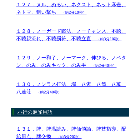
１２７．ヌル、ぬるい、ネクスト、ネット麻雀、
ネトマ、狙い撃ち
（約2分10秒）
１２８．ノーガード戦法、ノーチャンス、不聴、
不聴親流れ、不聴罰符、不聴立直
（約3分10秒）
１２９．ノー和了、ノーマーク、伸びる、ノベタ
ン、のみ、のみキック、のみ手
（約2分40秒）
１３０．ノンラス打法、場、八索、八筒、八萬、
八連荘
（約2分40秒）
ハ行の麻雀用語
１３１．牌、牌温読み、牌価値論、牌技指導、配
給原点、牌交換
（約3分20秒）