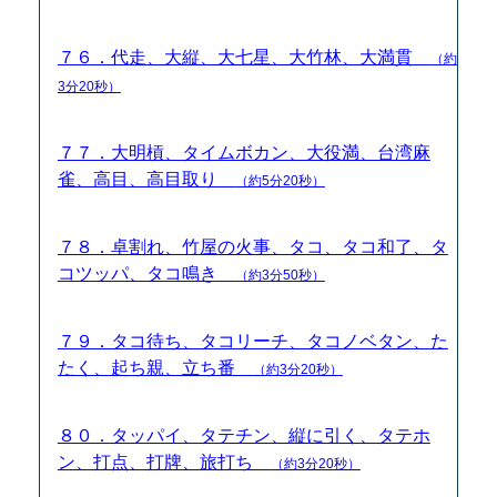
７６．代走、大縦、大七星、大竹林、大満貫
（約
3分20秒）
７７．大明槓、タイムボカン、大役満、台湾麻
雀、高目、高目取り
（約5分20秒）
７８．卓割れ、竹屋の火事、タコ、タコ和了、タ
コツッパ、タコ鳴き
（約3分50秒）
７９．タコ待ち、タコリーチ、タコノベタン、た
たく、起ち親、立ち番
（約3分20秒）
８０．タッパイ、タテチン、縦に引く、タテホ
ン、打点、打牌、旅打ち
（約3分20秒）