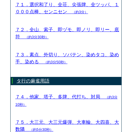
７１．選択和了り、全荘、尖張牌、全ツッパ、１
０００点棒、センニセン
（約3分）
７２．全山、索子、即ヅモ、即ノリ、即リー、底
符
（約3分30秒）
７３．素点、外切り、ソバテン、染めタコ、染め
手、染める
（約3分50秒）
タ行の麻雀用語
７４．他家、塔子、多牌、代打ち、対局
（約3分
10秒）
７５．大三元、大三元爆弾、大車輪、大四喜、大
数隣
（約5分30秒）