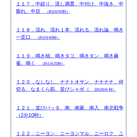
１１７．中絞り、流し満貫、中付け、中抜き、中
膨れ、中目
（約3分50秒）
１１８．流れ、流れ１本、流れる、流れ論、鳴き
一盃口
（約2分40秒）
１１９．鳴き槓、鳴きタコ、鳴きタン、鳴き麻
雀、鳴く
（約1分20秒）
１２０．なしなし、ナナトオサン、ナナナナ、何
切る、なまくら筋、並びシャボ（
2約20分 秒）
１２１．並びバッタ、南、南家、南入、南北戦争
（2分10秒）
１２２．ニーヨン、ニーヨンマル、ニーロク、ニ