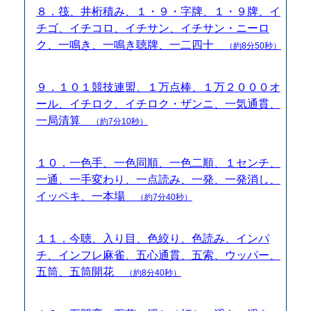
８．筏、井桁積み、１・９・字牌、１・９牌、イ
チゴ、イチコロ、イチサン、イチサン・ニーロ
ク、一鳴き、一鳴き聴牌、一二四十
（約8分50秒）
９．１０１競技連盟、１万点棒、１万２０００オ
ール、イチロク、イチロク・ザンニ、一気通貫、
一局清算
（約7分10秒）
１０．一色手、一色同順、一色二順、１センチ、
一通、一手変わり、一点読み、一発、一発消し、
イッペキ、一本場
（約7分40秒）
１１．今聴、入り目、色絞り、色読み、インパ
チ、インフレ麻雀、五心通貫、五索、ウッパー、
五筒、五筒開花
（約8分40秒）