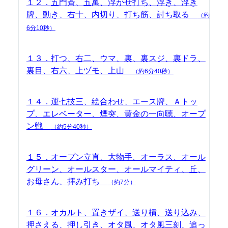
１２．五門斉、五萬、浮かせ打ち、浮き、浮き
牌、動き、右十、内切り、打ち筋、討ち取る
（約
6分10秒）
１３．打つ、右二、ウマ、裏、裏スジ、裏ドラ、
裏目、右六、上ヅモ、上山
（約6分40秒）
１４．運七技三、絵合わせ、エース牌、Ａトッ
プ、エレベーター、煙突、黄金の一向聴、オープ
ン戦
（約5分40秒）
１５．オープン立直、大物手、オーラス、オール
グリーン、オールスター、オールマイティ、丘、
お母さん、拝み打ち
（約7分）
１６．オカルト、置きザイ、送り槓、送り込み、
押さえる、押し引き、オタ風、オタ風三刻、追っ