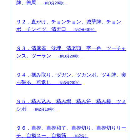
牌、籌馬
（約3分20秒）
９２．直がけ、チョンチョン、城壁牌、チョン
ボ、チンイツ、清盃口
（約2分40秒）
９３．清麻雀、沈埋、清老頭、字一色、ツーチャ
ンス、ツーラン
（約3分20秒）
９４．掴み取り、ヅガン、ツカンポ、ツキ牌、突
っ張る、燕返し
（約3分20秒）
９５．積み込み、積み場、積み符、積み棒、ツメ
シボ
（約2分10秒）
９６．自摸、自摸和了、自摸切り、自摸切りリー
チ、自摸スー、自摸筋
（約2分）