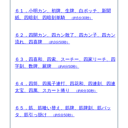
６１．小明カン、初牌、生牌、白ポッチ、新聞
紙、四暗刻、四暗刻単騎
（約5分30秒）
６２．四開カン、四カン散了、四カン子、四カン
流れ、四喜牌
（約3分50秒）
６３．四喜和、四索、スーチー、四家リーチ、四
字刻、数牌、屍牌
（約4分50秒）
６４．四筒、四風子連打、四花和、四連刻、四連
太宝、四萬、スカート捲り
（約6分30秒）
６５．筋、筋喰い替え、筋牌、筋牌刻、筋バッ
タ、筋引っ掛け
（約5分50秒）