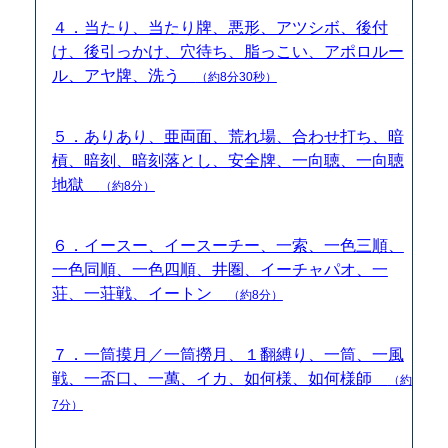
４．当たり、当たり牌、悪形、アツシボ、後付
け、後引っかけ、穴待ち、脂っこい、アポロルー
ル、アヤ牌、洗う
（約8分30秒）
５．ありあり、亜両面、荒れ場、合わせ打ち、暗
槓、暗刻、暗刻落とし、安全牌、一向聴、一向聴
地獄
（約8分）
６．イースー、イースーチー、一索、一色三順、
一色同順、一色四順、井圏、イーチャパオ、一
荘、一荘戦、イートン
（約8分）
７．一筒摸月／一筒撈月、１翻縛り、一筒、一風
戦、一盃口、一萬、イカ、如何様、如何様師
（約
7分）