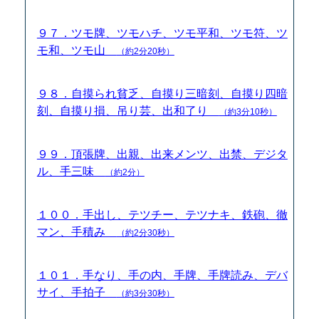
９７．ツモ牌、ツモハチ、ツモ平和、ツモ符、ツ
モ和、ツモ山
（約2分20秒）
９８．自摸られ貧乏、自摸り三暗刻、自摸り四暗
刻、自摸り損、吊り芸、出和了り
（約3分10秒）
９９．頂張牌、出親、出来メンツ、出禁、デジタ
ル、手三味
（約2分）
１００．手出し、テツチー、テツナキ、鉄砲、徹
マン、手積み
（約2分30秒）
１０１．手なり、手の内、手牌、手牌読み、デバ
サイ、手拍子
（約3分30秒）