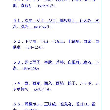
風、直取り
（約4分50秒）
５１．次局、ジク、ジゴ、地獄待ち、仕込み、次
巡、沈み
（約3分20秒）
５２．下ヅモ、下山、七五三、七福星、自家、自
動車
（約3分10秒）
５３．死に面子、字牌、芝棒、自風牌、絞る、下
家
（約4分10秒）
５４．西、西家、西入、西場、骰子、シャボ、シ
ャボ待ち
（約3分10秒）
５５．邪魔ポン、三味線、雀鬼会、雀ゴロ、雀
士