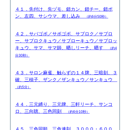
４１．先付け、先ヅモ、錯カン、錯チー、錯ポ
ン、左四、サシウマ、差し込み
（約6分50秒）
４２．サバゴボ／サボゴボ、サブロク／サブロ
ー、サブロクキュウ／サブローキュウ／サブロッ
キュウ、サマ、サマ師、晒しリーチ、晒す
（約4
分30秒）
４３．サロン麻雀、触らずの１４牌、三暗刻、３
確、三槓子、ザンク／ザンキュウ／サンキュウ
（約5分）
４４．三元縛り、三元牌、三軒リーチ、サンコ
ロ、三向聴、三色同刻
（約6分10秒）
４５．三色同順、三色連刻、３０００・６００