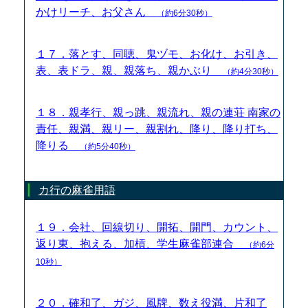
かけリーチ、お父さん
（約6分30秒）
１７．落とす、同聴、鬼ヅモ、お化け、お引き、
表、表ドラ、親、親落ち、親かぶり
（約4分30秒）
１８．親孝行、親っ跳、親流れ、親の連荘 南家の
責任、親満、親リー、親割れ、降り、降り打ち、
降りる
（約5分40秒）
カ行の麻雀用語
１９．会社、回線切り、開拓、開門、カウント、
返り東、抱える、加槓、学生麻雀部連合
（約6分
10秒）
２０．確和了、ガジ、風牌、数え役満、片和了