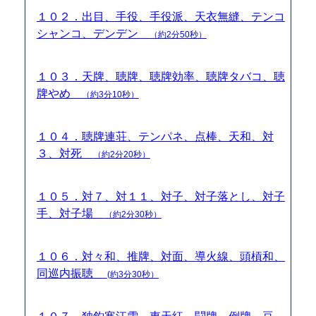
１０２．出目、手役、手役派、天衣無縫、テンコ
シャンコ、デンデン
（約2分50秒）
１０３．天牌、聴牌、聴牌効率、聴牌タバコ、聴
牌やめ
（約3分10秒）
１０４．聴牌連荘、テンパネ、点棒、天和、対
３、対死
（約2分20秒）
１０５．対７、対１１、対子、対子落とし、対子
手、対子場
（約2分30秒）
１０６．対々和、推牌、対面、導火線、頭槓和、
同巡内振聴
(約3分30秒）