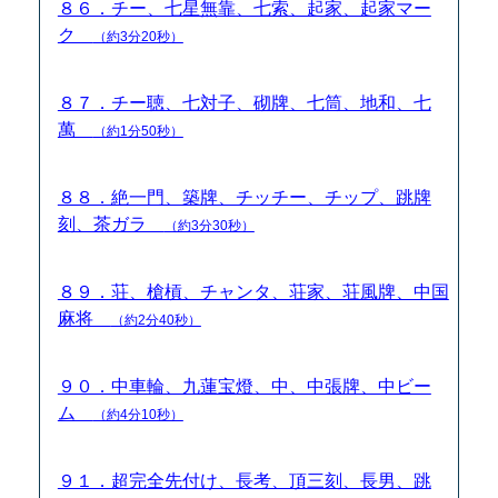
８６．チー、七星無靠、七索、起家、起家マー
ク
（約3分20秒）
８７．チー聴、七対子、砌牌、七筒、地和、七
萬
（約1分50秒）
８８．絶一門、築牌、チッチー、チップ、跳牌
刻、茶ガラ
（約3分30秒）
８９．荘、槍槓、チャンタ、荘家、荘風牌、中国
麻将
（約2分40秒）
９０．中車輪、九蓮宝燈、中、中張牌、中ビー
ム
（約4分10秒）
９１．超完全先付け、長考、頂三刻、長男、跳