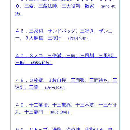
０、三索、三蔵法師、三大役満、散家
（約4分40
秒）
４６．三家和、サンドバッグ、三鳴き、ザンニ
ー、３人麻雀、三抜け
（約3分40秒）
４７．３ノコ、三倍満、三筒、三風刻、三風戦、
三麻
（約5分10秒）
４８．３枚壁、３枚自摸、三面張、三面待ち、三
連刻、三萬
（約4分20秒）
４９．十二落抬、十三無靠、十三不塔、十三ヤオ
九、十三龍門
（約6分10秒）
５０．Ｃトップ、洗牌、次位牌、仕掛ける、自