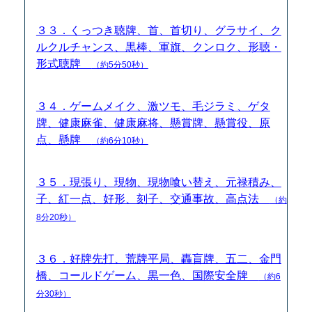
３３．くっつき聴牌、首、首切り、グラサイ、ク
ルクルチャンス、黒棒、軍旗、クンロク、形聴・
形式聴牌
（約5分50秒）
３４．ゲームメイク、激ツモ、毛ジラミ、ゲタ
牌、健康麻雀、健康麻将、懸賞牌、懸賞役、原
点、懸牌
（約6分10秒）
３５．現張り、現物、現物喰い替え、元禄積み、
子、紅一点、好形、刻子、交通事故、高点法
（約
8分20秒）
３６．好牌先打、荒牌平局、轟盲牌、五二、金門
橋、コールドゲーム、黒一色、国際安全牌
（約6
分30秒）