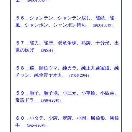
（約6分50秒）
５６．シャンテン、シャンテン戻し、雀頭、雀
風、シャンポン、シャンポン待ち
（約3分50秒）
５７．雀力、雀歴、双竜争珠、熟牌、十分形、出
世の妨げ
（約5分）
５８．巡、順位ウマ、純カラ、純正九蓮宝燈、純
チャン、純全帯ヤオ九
（約6分20秒）
５９．順子、順子場、小三元、小車輪、小四喜、
常設ドラ
（約6分20秒）
６０．小タテ、少牌、定牌、小副、勝負形、勝負
手
（約5分30秒）