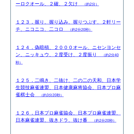
ーロクオール、２確、２欠け
（約2分）
１２３．握り、握り込み、握りつぶす、２軒リー
チ、ニコニコ、二コロ
（約2分20秒）
１２４．偽暗槓、２０００オール、ニセンヨンセ
ン、ニッキュウ、２度受け、２度振り
（約2分40
秒）
１２５．二鳴き、二抜け、二の二の天和、日本学
生競技麻雀連盟、日本健康麻将協会、日本プロ麻
雀棋士会
（約3分20秒）
１２６．日本プロ麻雀協会、日本プロ麻雀連盟、
日本麻雀連盟、抜きドラ、抜け番
（約2分20秒）