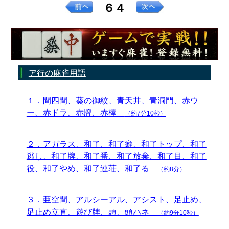
６４
ア行の麻雀用語
１．間四間、葵の御紋、青天井、青洞門、赤ウ
ー、赤ドラ、赤牌、赤棒
（約7分10秒）
２．アガラス、和了、和了癖、和了トップ、和了
逃し、和了牌、和了番、和了放棄、和了目、和了
役、和了やめ、和了連荘、和了る
（約8分）
３．亜空間、アルシーアル、アシスト、足止め、
足止め立直、遊び牌、頭、頭ハネ
（約9分10秒）