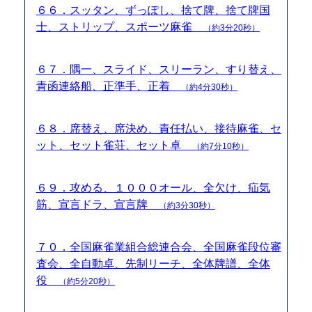
６６．スッタン、ずっぽし、捨て牌、捨て牌国
士、ストリップ、スポーツ麻雀
（約3分20秒）
６７．隅一、スライド、スリーラン、すり替え、
青函連絡船、正準手、正着
（約4分30秒）
６８．席替え、席決め、責任払い、接待麻雀、セ
ット、セット雀荘、セット卓
（約7分10秒）
６９．攻める、１０００オール、全欠け、疝気
筋、宣言ドラ、宣言牌
（約3分30秒）
７０．全国麻雀業組合総連合会、全国麻雀段位審
査会、全自動卓、先制リーチ、全体牌譜、全体
役
（約5分20秒）