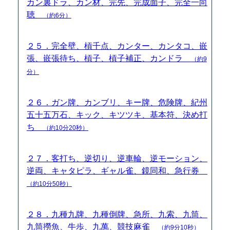
カン裏ドラ、カン材、完先、完成面子、完全一向
聴
（約6分）
２５．完全壁、槓千点、カンター、カンタコ、嵌
張、嵌張待ち、槓子、槓子補正、カンドラ
（約9
分）
２６．ガン牌、カンブリ、キー牌、危険牌、紀州
五十五万石、キック、キツツキ、基本符、決め打
ち
（約10分20秒）
２７．客打ち、逆切り、逆車輪、逆モーション、
逆両、キャタピラ、ギャル雀、鏡同和、急行券
（約10分50秒）
２８．九種九牌、九種倒牌、急所、九索、九筒、
九筒撈魚、牛歩、九萬、競技麻雀
（約9分10秒）