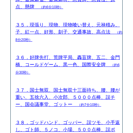
点、懸牌
（約6分10秒）
３５．現張り、現物、現物喰い替え、元禄積み、
子、紅一点、好形、刻子、交通事故、高点法
（約
8分20秒）
３６．好牌先打、荒牌平局、轟盲牌、五二、金門
橋、コールドゲーム、黒一色、国際安全牌
（約6
分30秒）
３７．国士無双、国士無双十三面待ち、腰、腰が
重い、五捨六入、小次郎、５０００点棒、誤チ
ー、国会議事堂、ゴットー
（約7分10秒）
３８．ゴッドハンド、ゴッパー、誤ツモ、小手返
し、ゴト師、５ノコ、小場、５００点棒、誤ポ