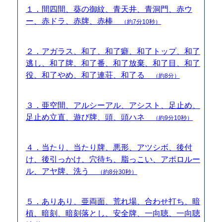
１．間四間、葵の御紋、青天井、青洞門、赤ウ
ー、赤ドラ、赤牌、赤棒
（約7分10秒）
２．アガラス、和了、和了癖、和了トップ、和了
逃し、和了牌、和了番、和了放棄、和了目、和了
役、和了やめ、和了連荘、和了る
（約8分）
３．亜空間、アルシーアル、アシスト、足止め、
足止め立直、遊び牌、頭、頭ハネ
（約9分10秒）
４．当たり、当たり牌、悪形、アツシボ、後付
け、後引っかけ、穴待ち、脂っこい、アポロルー
ル、アヤ牌、洗う
（約8分30秒）
５．ありあり、亜両面、荒れ場、合わせ打ち、暗
槓、暗刻、暗刻落とし、安全牌、一向聴、一向聴