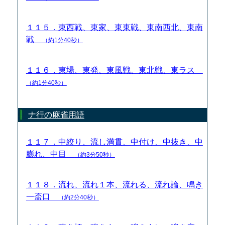
１１５．東西戦、東家、東東戦、東南西北、東南
戦
（約1分40秒）
１１６．東場、東発、東風戦、東北戦、東ラス
（約1分40秒）
ナ行の麻雀用語
１１７．中絞り、流し満貫、中付け、中抜き、中
膨れ、中目
（約3分50秒）
１１８．流れ、流れ１本、流れる、流れ論、鳴き
一盃口
（約2分40秒）