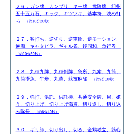
２６．ガン牌、カンブリ、キー牌、危険牌、紀州
五十五万石、キック、キツツキ、基本符、決め打
ち
（約10分20秒）
２７．客打ち、逆切り、逆車輪、逆モーション、
逆両、キャタピラ、ギャル雀、鏡同和、急行券
（約10分50秒）
２８．九種九牌、九種倒牌、急所、九索、九筒、
九筒撈魚、牛歩、九萬、競技麻雀
（約9分10秒）
２９．強打、供託、供託棒、共通安全牌、局、嫌
う、切り上げ、切り上げ満貫、切り返し、切り込
み隊長
（約6分40秒）
３０．ギリ師、切り出し、切る、金鶏独立、筋心