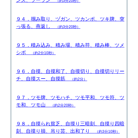
ンス、ツーラン
（約3分20秒）
９４．掴み取り、ヅガン、ツカンポ、ツキ牌、突
っ張る、燕返し
（約3分20秒）
９５．積み込み、積み場、積み符、積み棒、ツメ
シボ
（約2分10秒）
９６．自摸、自摸和了、自摸切り、自摸切りリー
チ、自摸スー、自摸筋
（約2分）
９７．ツモ牌、ツモハチ、ツモ平和、ツモ符、ツ
モ和、ツモ山
（約2分20秒）
９８．自摸られ貧乏、自摸り三暗刻、自摸り四暗
刻、自摸り損、吊り芸、出和了り
（約3分10秒）