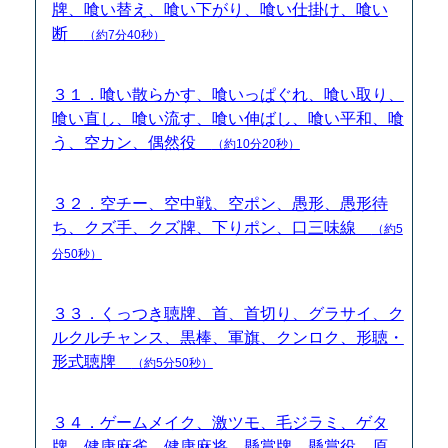
牌、喰い替え、喰い下がり、喰い仕掛け、喰い
断
（約7分40秒）
３１．喰い散らかす、喰いっぱぐれ、喰い取り、
喰い直し、喰い流す、喰い伸ばし、喰い平和、喰
う、空カン、偶然役
（約10分20秒）
３２．空チー、空中戦、空ポン、愚形、愚形待
ち、クズ手、クズ牌、下りポン、口三味線
（約5
分50秒）
３３．くっつき聴牌、首、首切り、グラサイ、ク
ルクルチャンス、黒棒、軍旗、クンロク、形聴・
形式聴牌
（約5分50秒）
３４．ゲームメイク、激ツモ、毛ジラミ、ゲタ
牌、健康麻雀、健康麻将、懸賞牌、懸賞役、原