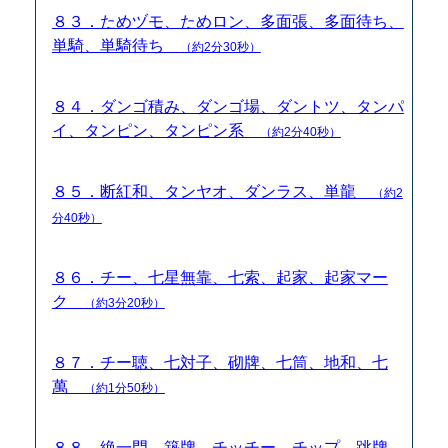
８３．ためヅモ、ためロン、多面張、多面待ち、
単騎、単騎待ち
（約2分30秒）
８４．ダンゴ積み、ダンゴ場、ダントツ、タンパ
イ、タンピン、タンピン系
（約2分40秒）
８５．断紅和、タンヤオ、ダンラス、単龍
（約2
分40秒）
８６．チー、七星無靠、七索、起家、起家マー
ク
（約3分20秒）
８７．チー聴、七対子、砌牌、七筒、地和、七
萬
（約1分50秒）
８８．絶一門、築牌、チッチー、チップ、跳牌