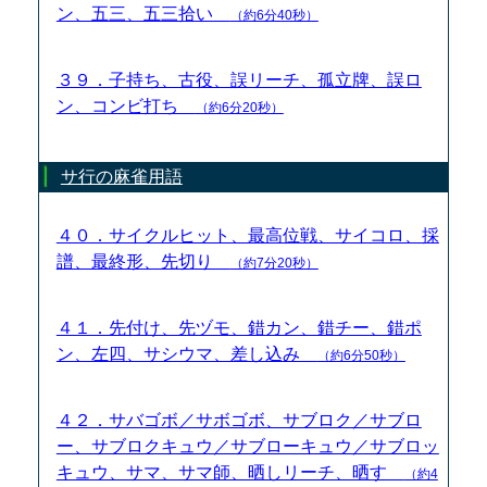
ン、五三、五三拾い
（約6分40秒）
３９．子持ち、古役、誤リーチ、孤立牌、誤ロ
ン、コンビ打ち
（約6分20秒）
サ行の麻雀用語
４０．サイクルヒット、最高位戦、サイコロ、採
譜、最終形、先切り
（約7分20秒）
４１．先付け、先ヅモ、錯カン、錯チー、錯ポ
ン、左四、サシウマ、差し込み
（約6分50秒）
４２．サバゴボ／サボゴボ、サブロク／サブロ
ー、サブロクキュウ／サブローキュウ／サブロッ
キュウ、サマ、サマ師、晒しリーチ、晒す
（約4