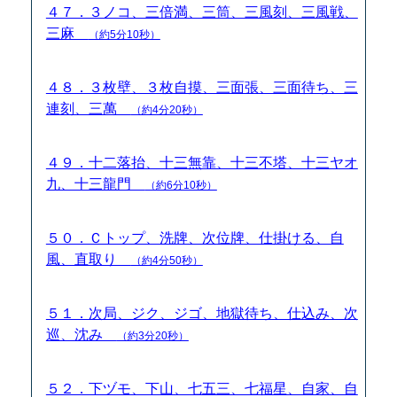
４７．３ノコ、三倍満、三筒、三風刻、三風戦、
三麻
（約5分10秒）
４８．３枚壁、３枚自摸、三面張、三面待ち、三
連刻、三萬
（約4分20秒）
４９．十二落抬、十三無靠、十三不塔、十三ヤオ
九、十三龍門
（約6分10秒）
５０．Ｃトップ、洗牌、次位牌、仕掛ける、自
風、直取り
（約4分50秒）
５１．次局、ジク、ジゴ、地獄待ち、仕込み、次
巡、沈み
（約3分20秒）
５２．下ヅモ、下山、七五三、七福星、自家、自