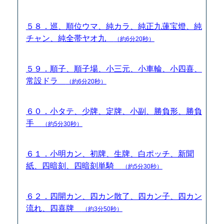
５８．巡、順位ウマ、純カラ、純正九蓮宝燈、純
チャン、純全帯ヤオ九
（約6分20秒）
５９．順子、順子場、小三元、小車輪、小四喜、
常設ドラ
（約6分20秒）
６０．小タテ、少牌、定牌、小副、勝負形、勝負
手
（約5分30秒）
６１．小明カン、初牌、生牌、白ポッチ、新聞
紙、四暗刻、四暗刻単騎
（約5分30秒）
６２．四開カン、四カン散了、四カン子、四カン
流れ、四喜牌
（約3分50秒）