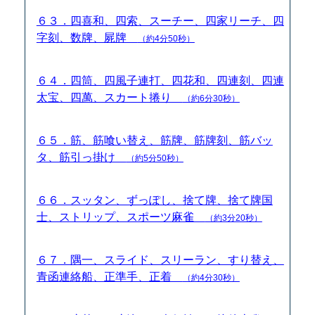
６３．四喜和、四索、スーチー、四家リーチ、四
字刻、数牌、屍牌
（約4分50秒）
６４．四筒、四風子連打、四花和、四連刻、四連
太宝、四萬、スカート捲り
（約6分30秒）
６５．筋、筋喰い替え、筋牌、筋牌刻、筋バッ
タ、筋引っ掛け
（約5分50秒）
６６．スッタン、ずっぽし、捨て牌、捨て牌国
士、ストリップ、スポーツ麻雀
（約3分20秒）
６７．隅一、スライド、スリーラン、すり替え、
青函連絡船、正準手、正着
（約4分30秒）