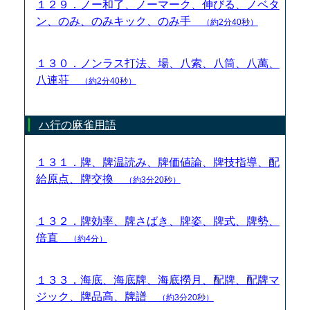
１２９．ノー和了、ノーマーク、伸びる、ノベタ
ン、のみ、のみキック、のみ手
（約2分40秒）
１３０．ノンラス打法、場、八索、八筒、八萬、
八連荘
（約2分40秒）
ハ行の麻雀用語
１３１．牌、牌温読み、牌価値論、牌技指導、配
給原点、牌交換
（約3分20秒）
１３２．牌効率、牌さばき、牌姿、牌式、牌勢、
倍直
（約4分）
１３３．海底、海底牌、海底撈月、配牌、配牌マ
ジック、牌品高、牌譜
（約3分20秒）