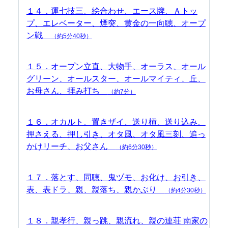
１４．運七技三、絵合わせ、エース牌、Ａトッ
プ、エレベーター、煙突、黄金の一向聴、オープ
ン戦
（約5分40秒）
１５．オープン立直、大物手、オーラス、オール
グリーン、オールスター、オールマイティ、丘、
お母さん、拝み打ち
（約7分）
１６．オカルト、置きザイ、送り槓、送り込み、
押さえる、押し引き、オタ風、オタ風三刻、追っ
かけリーチ、お父さん
（約6分30秒）
１７．落とす、同聴、鬼ヅモ、お化け、お引き、
表、表ドラ、親、親落ち、親かぶり
（約4分30秒）
１８．親孝行、親っ跳、親流れ、親の連荘 南家の