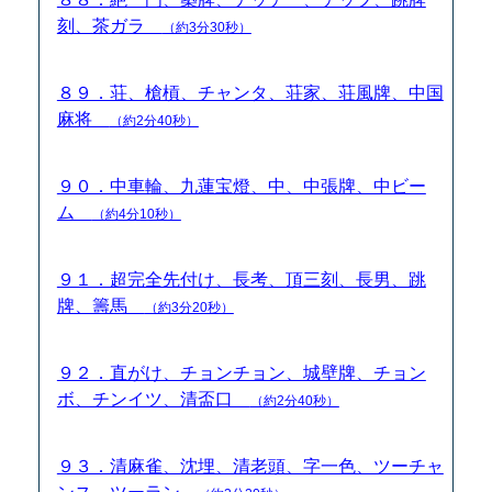
刻、茶ガラ
（約3分30秒）
８９．荘、槍槓、チャンタ、荘家、荘風牌、中国
麻将
（約2分40秒）
９０．中車輪、九蓮宝燈、中、中張牌、中ビー
ム
（約4分10秒）
９１．超完全先付け、長考、頂三刻、長男、跳
牌、籌馬
（約3分20秒）
９２．直がけ、チョンチョン、城壁牌、チョン
ボ、チンイツ、清盃口
（約2分40秒）
９３．清麻雀、沈埋、清老頭、字一色、ツーチャ