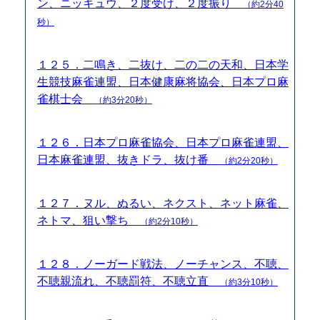
ン、ニッキュウ、２度受け、２度振り
（約2分40
秒）
１２５．二鳴き、二抜け、二の二の天和、日本学
生競技麻雀連盟、日本健康麻将協会、日本プロ麻
雀棋士会
（約3分20秒）
１２６．日本プロ麻雀協会、日本プロ麻雀連盟、
日本麻雀連盟、抜きドラ、抜け番
（約2分20秒）
１２７．ヌル、ぬるい、ネクスト、ネット麻雀、
ネトマ、狙い撃ち
（約2分10秒）
１２８．ノーガード戦法、ノーチャンス、不聴、
不聴親流れ、不聴罰符、不聴立直
（約3分10秒）