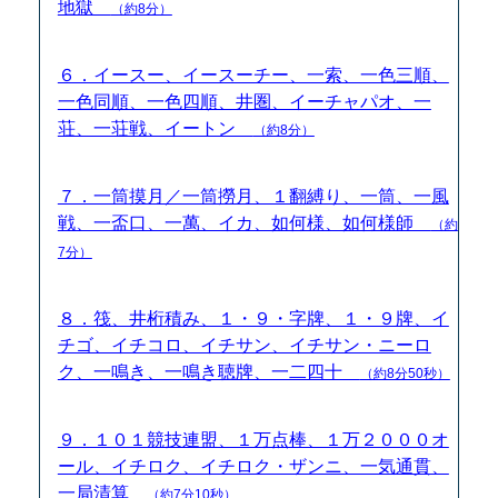
地獄
（約8分）
６．イースー、イースーチー、一索、一色三順、
一色同順、一色四順、井圏、イーチャパオ、一
荘、一荘戦、イートン
（約8分）
７．一筒摸月／一筒撈月、１翻縛り、一筒、一風
戦、一盃口、一萬、イカ、如何様、如何様師
（約
7分）
８．筏、井桁積み、１・９・字牌、１・９牌、イ
チゴ、イチコロ、イチサン、イチサン・ニーロ
ク、一鳴き、一鳴き聴牌、一二四十
（約8分50秒）
９．１０１競技連盟、１万点棒、１万２０００オ
ール、イチロク、イチロク・ザンニ、一気通貫、
一局清算
（約7分10秒）