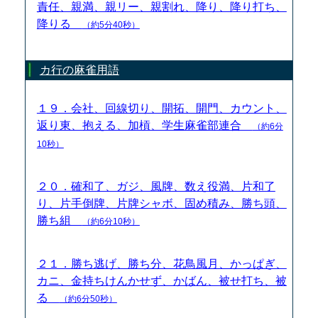
責任、親満、親リー、親割れ、降り、降り打ち、
降りる
（約5分40秒）
カ行の麻雀用語
１９．会社、回線切り、開拓、開門、カウント、
返り東、抱える、加槓、学生麻雀部連合
（約6分
10秒）
２０．確和了、ガジ、風牌、数え役満、片和了
り、片手倒牌、片牌シャボ、固め積み、勝ち頭、
勝ち組
（約6分10秒）
２１．勝ち逃げ、勝ち分、花鳥風月、かっぱぎ、
カニ、金持ちけんかせず、かばん、被せ打ち、被
る
（約6分50秒）