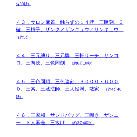
分30秒）
４３．サロン麻雀、触らずの１４牌、三暗刻、３
確、三槓子、ザンク／ザンキュウ／サンキュウ
（約5分）
４４．三元縛り、三元牌、三軒リーチ、サンコ
ロ、三向聴、三色同刻
（約6分10秒）
４５．三色同順、三色連刻、３０００・６００
０、三索、三蔵法師、三大役満、散家
（約4分40
秒）
４６．三家和、サンドバッグ、三鳴き、ザンニ
ー、３人麻雀、三抜け
（約3分40秒）