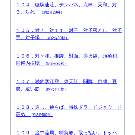
１０４．聴牌連荘、テンパネ、点棒、天和、対
３、対死
（約2分20秒）
１０５．対７、対１１、対子、対子落とし、対子
手、対子場
（約2分30秒）
１０６．対々和、推牌、対面、導火線、頭槓和、
同巡内振聴
(約3分30秒）
１０７．独釣寒江雪、東天紅、闘牌、倒牌、豆
腐、遠い筋
(約2分50秒）
１０８．通し、通らば、特殊ドラ、ドジョウ、ド
高め
(約2分50秒）
１０９．途中流局、特急券、取っ払い、トッパ