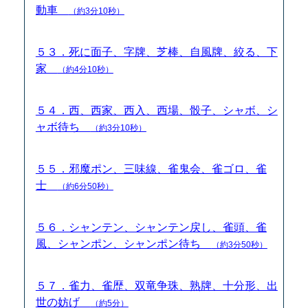
動車
（約3分10秒）
５３．死に面子、字牌、芝棒、自風牌、絞る、下
家
（約4分10秒）
５４．西、西家、西入、西場、骰子、シャボ、シ
ャボ待ち
（約3分10秒）
５５．邪魔ポン、三味線、雀鬼会、雀ゴロ、雀
士
（約6分50秒）
５６．シャンテン、シャンテン戻し、雀頭、雀
風、シャンポン、シャンポン待ち
（約3分50秒）
５７．雀力、雀歴、双竜争珠、熟牌、十分形、出
世の妨げ
（約5分）