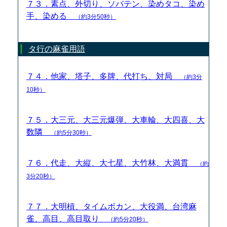
７３．素点、外切り、ソバテン、染めタコ、染め
手、染める
（約3分50秒）
タ行の麻雀用語
７４．他家、塔子、多牌、代打ち、対局
（約3分
10秒）
７５．大三元、大三元爆弾、大車輪、大四喜、大
数隣
（約5分30秒）
７６．代走、大縦、大七星、大竹林、大満貫
（約
3分20秒）
７７．大明槓、タイムボカン、大役満、台湾麻
雀、高目、高目取り
（約5分20秒）