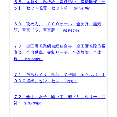
６８．席替え、席決め、責任払い、接待麻雀、セ
ット、セット雀荘、セット卓
（約7分10秒）
６９．攻める、１０００オール、全欠け、疝気
筋、宣言ドラ、宣言牌
（約3分30秒）
７０．全国麻雀業組合総連合会、全国麻雀段位審
査会、全自動卓、先制リーチ、全体牌譜、全体
役
（約5分20秒）
７１．選択和了り、全荘、尖張牌、全ツッパ、１
０００点棒、センニセン
（約3分）
７２．全山、索子、即ヅモ、即ノリ、即リー、底
符
（約3分30秒）