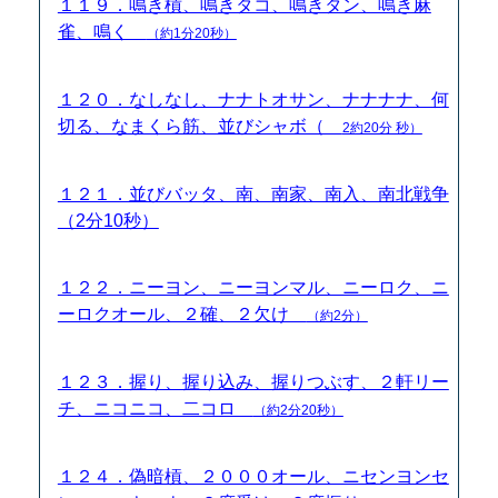
１１９．鳴き槓、鳴きタコ、鳴きタン、鳴き麻
雀、鳴く
（約1分20秒）
１２０．なしなし、ナナトオサン、ナナナナ、何
切る、なまくら筋、並びシャボ（
2約20分 秒）
１２１．並びバッタ、南、南家、南入、南北戦争
（2分10秒）
１２２．ニーヨン、ニーヨンマル、ニーロク、ニ
ーロクオール、２確、２欠け
（約2分）
１２３．握り、握り込み、握りつぶす、２軒リー
チ、ニコニコ、二コロ
（約2分20秒）
１２４．偽暗槓、２０００オール、ニセンヨンセ