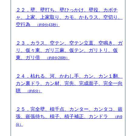
２２．壁、壁打ち、壁ひっかけ、壁役、カボチ
ャ、上家、上家取り、カモ、かもラス、空切り、
空行為
（約9分43秒）
２３．カラス、空テン、空テン立直、空鳴き、ガ
リ、仮々東、ガリ三麻、仮テン、ガリトリ、仮
東、ガリ倍
（約8分28秒）
２４．枯れる、河、かわし手、カン、カン１翻、
カン裏ドラ、カン材、完先、完成面子、完全一向
聴
（約6分）
２５．完全壁、槓千点、カンター、カンタコ、嵌
張、嵌張待ち、槓子、槓子補正、カンドラ
（約9
分）