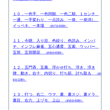
１０．一色手、一色同順、一色二順、１センチ、
一通、一手変わり、一点読み、一発、一発消し、
イッペキ、一本場
（約7分40秒）
１１．今聴、入り目、色絞り、色読み、インパ
チ、インフレ麻雀、五心通貫、五索、ウッパー、
五筒、五筒開花
（約8分40秒）
１２．五門斉、五萬、浮かせ打ち、浮き、浮き
牌、動き、右十、内切り、打ち筋、討ち取る
（約
6分10秒）
１３．打つ、右二、ウマ、裏、裏スジ、裏ドラ、
裏目、右六、上ヅモ、上山
（約6分40秒）