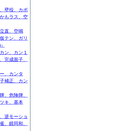
、壁役、カボ
かもラス、空
立直、空鳴
仮テン、ガリ
秒）
カン、カン１
、完成面子、
ー、カンタ
子補正、カン
牌、危険牌、
ツキ、基本
、逆モーショ
雀、鏡同和、