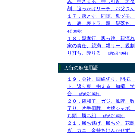
み、押さえる、押し引き、オタ
刻、追っかけリーチ、お父さ
１７．落とす、同聴、鬼ヅモ、
き、表、表ドラ、親、親落ち
4分30秒）
１８．親孝行、親っ跳、親流れ
家の責任、親満、親リー、親割
り打ち、降りる
（約5分40秒）
カ行の麻雀用語
１９．会社、回線切り、開拓、
ト、返り東、抱える、加槓、学
合
（約6分10秒）
２０．確和了、ガジ、風牌、数
了り、片手倒牌、片牌シャボ、
ち頭、勝ち組
（約6分10秒）
２１．勝ち逃げ、勝ち分、花鳥
ぎ、カニ、金持ちけんかせず、