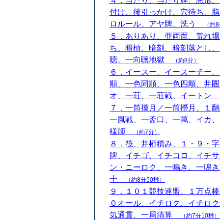
４．当たり、当たり牌、悪形、
付け、後引っかけ、穴待ち、脂
ロルール、アヤ牌、洗う
（約8
５．ありあり、亜両面、荒れ場
ち、暗槓、暗刻、暗刻落とし、
聴、一向聴地獄
（約8分）
６．イースー、イースーチー、
順、一色同順、一色四順、井圏
オ、一荘、一荘戦、イートン
７．一筒摸月／一筒撈月、１翻
一風戦、一盃口、一萬、イカ、
様師
（約7分）
８．筏、井桁積み、１・９・字
牌、イチゴ、イチコロ、イチサ
ン・ニーロク、一鳴き、一鳴き
十
（約8分50秒）
９．１０１競技連盟、１万点棒
０オール、イチロク、イチロク
気通貫、一局清算
（約7分10秒）