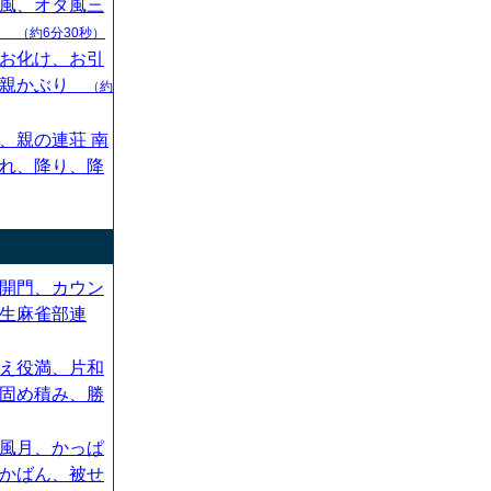
風、オタ風三
ん
（約6分30秒）
お化け、お引
、親かぶり
（約
、親の連荘 南
れ、降り、降
開門、カウン
生麻雀部連
え役満、片和
固め積み、勝
風月、かっぱ
かばん、被せ