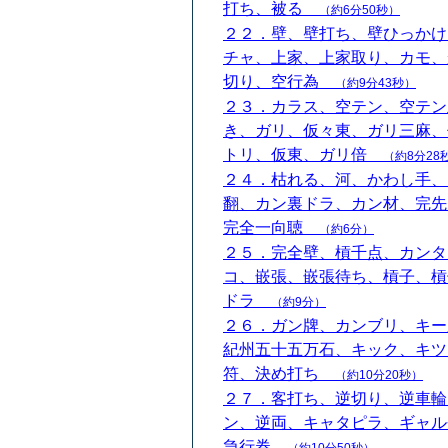
打ち、被る
（約6分50秒）
２２．壁、壁打ち、壁ひっかけ
チャ、上家、上家取り、カモ、
切り、空行為
（約9分43秒）
２３．カラス、空テン、空テン
き、ガリ、仮々東、ガリ三麻、
トリ、仮東、ガリ倍
（約8分28
２４．枯れる、河、かわし手、
翻、カン裏ドラ、カン材、完先
完全一向聴
（約6分）
２５．完全壁、槓千点、カンタ
コ、嵌張、嵌張待ち、槓子、槓
ドラ
（約9分）
２６．ガン牌、カンブリ、キー
紀州五十五万石、キック、キツ
符、決め打ち
（約10分20秒）
２７．客打ち、逆切り、逆車輪
ン、逆両、キャタピラ、ギャル
急行券