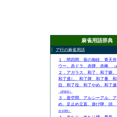
麻雀用語辞典
ア行の麻雀用語
１．間四間、葵の御紋、青天井
ウー、赤ドラ、赤牌、赤棒
（
２．アガラス、和了、和了癖、
和了逃し、和了牌、和了番、和
目、和了役、和了やめ、和了
（約8分）
３．亜空間、アルシーアル、ア
め、足止め立直、遊び牌、頭
分10秒）