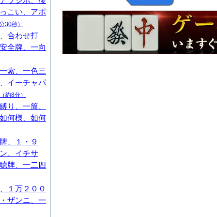
アツシボ、後
っこい、アポ
分30秒）
、合わせ打
安全牌、一向
一索、一色三
、イーチャパ
（約8分）
縛り、一筒、
如何様、如何
牌、１・９
ン、イチサ
聴牌、一二四
、１万２００
・ザンニ、一