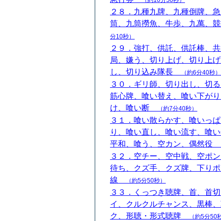
（約10分50秒）
２８．九種九牌、九種倒牌、急
筒、九筒撈魚、牛歩、九萬、
分10秒）
２９．強打、供託、供託棒、共
局、嫌う、切り上げ、切り上げ
し、切り込み隊長
（約6分40秒）
３０．ギリ師、切り出し、切る
筋心牌、喰い替え、喰い下がり
け、喰い断
（約7分40秒）
３１．喰い散らかす、喰いっぱ
り、喰い直し、喰い流す、喰い
平和、喰う、空カン、偶然役
３２．空チー、空中戦、空ポン
待ち、クズ手、クズ牌、下りポ
線
（約5分50秒）
３３．くっつき聴牌、首、首切
イ、クルクルチャンス、黒棒、
ク、形聴・形式聴牌
（約5分50