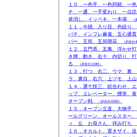
１０．一色手、一色同順、一色
チ、一通、一手変わり、一点読
発消し、イッペキ、一本場
（
１１．今聴、入り目、色絞り、
パチ、インフレ麻雀、五心通貫
パー、五筒、五筒開花
（約8分
１２．五門斉、五萬、浮かせ打
き牌、動き、右十、内切り、打
る
（約6分10秒）
１３．打つ、右二、ウマ、裏、
ラ、裏目、右六、上ヅモ、上
１４．運七技三、絵合わせ、エ
ップ、エレベーター、煙突、黄
オープン戦
（約5分40秒）
１５．オープン立直、大物手、
ールグリーン、オールスター、
ィ、丘、お母さん、拝み打ち
１６．オカルト、置きザイ、送