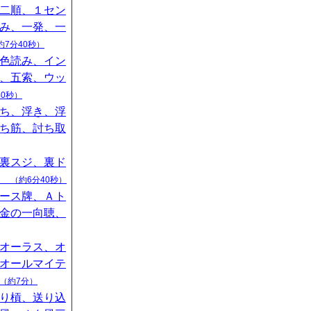
二順、１セン
み、一発、一
約7分40秒）
色読み、イン
、五索、ウッ
40秒）
ち、浮き、浮
ち筋、討ち取
裏スジ、裏ド
山
（約6分40秒）
ース牌、Ａト
金の一向聴、
オーラス、オ
オールマイテ
（約7分）
り槓、送り込