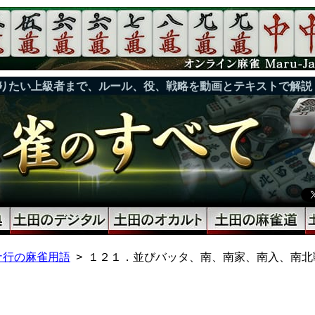
りたい上級者まで、ルール、役、戦略を動画とテキストで解説
ナ行の麻雀用語
１２１．並びバッタ、南、南家、南入、南北戦