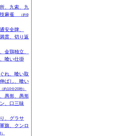
所、九索、九
競技麻雀
（約9
通安全牌、
満貫、切り返
、金鶏独立、
、喰い仕掛
ぐれ、喰い取
伸ばし、喰い
（約10分20秒）
、愚形、愚形
ン、口三味
り、グラサ
軍旗、クンロ
秒）