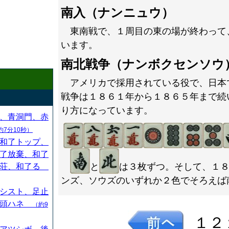
南入（ナンニュウ）
東南戦で、１周目の東の場が終わって
います。
南北戦争（ナンボクセンソウ
アメリカで採用されている役で、日本
戦争は１８６１年から１８６５年まで続
り方になっています。
、青洞門、赤
約7分10秒）
和了トップ、
了放棄、和了
と
は３枚ずつ。そして、１
連荘、和了る
ンズ、ソウズのいずれか２色でそろえば
シスト、足止
、頭ハネ
（約9
１２