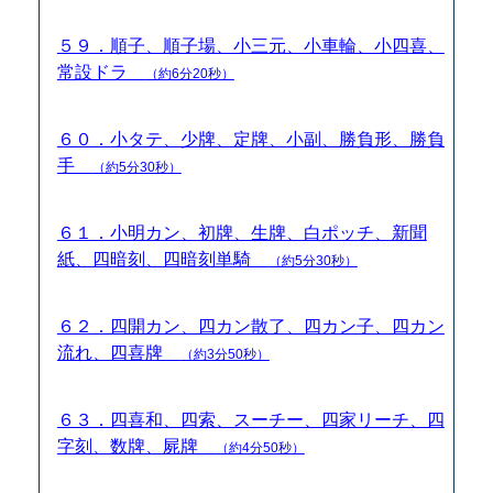
５９．順子、順子場、小三元、小車輪、小四喜、
常設ドラ
（約6分20秒）
６０．小タテ、少牌、定牌、小副、勝負形、勝負
手
（約5分30秒）
６１．小明カン、初牌、生牌、白ポッチ、新聞
紙、四暗刻、四暗刻単騎
（約5分30秒）
６２．四開カン、四カン散了、四カン子、四カン
流れ、四喜牌
（約3分50秒）
６３．四喜和、四索、スーチー、四家リーチ、四
字刻、数牌、屍牌
（約4分50秒）