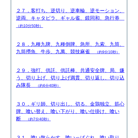
２７．客打ち、逆切り、逆車輪、逆モーション、
逆両、キャタピラ、ギャル雀、鏡同和、急行券
（約10分50秒）
２８．九種九牌、九種倒牌、急所、九索、九筒、
九筒撈魚、牛歩、九萬、競技麻雀
（約9分10秒）
２９．強打、供託、供託棒、共通安全牌、局、嫌
う、切り上げ、切り上げ満貫、切り返し、切り込
み隊長
（約6分40秒）
３０．ギリ師、切り出し、切る、金鶏独立、筋心
牌、喰い替え、喰い下がり、喰い仕掛け、喰い
断
（約7分40秒）
３１．喰い散らかす、喰いっぱぐれ、喰い取り、