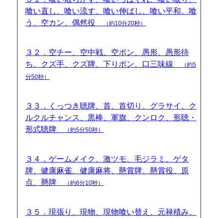
喰い直し、喰い流す、喰い伸ばし、喰い平和、喰
う、空カン、偶然役
（約10分20秒）
３２．空チー、空中戦、空ポン、愚形、愚形待
ち、クズ手、クズ牌、下りポン、口三味線
（約5
分50秒）
３３．くっつき聴牌、首、首切り、グラサイ、ク
ルクルチャンス、黒棒、軍旗、クンロク、形聴・
形式聴牌
（約5分50秒）
３４．ゲームメイク、激ツモ、毛ジラミ、ゲタ
牌、健康麻雀、健康麻将、懸賞牌、懸賞役、原
点、懸牌
（約6分10秒）
３５．現張り、現物、現物喰い替え、元禄積み、