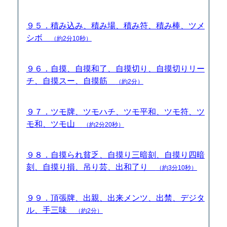
９５．積み込み、積み場、積み符、積み棒、ツメ
シボ
（約2分10秒）
９６．自摸、自摸和了、自摸切り、自摸切りリー
チ、自摸スー、自摸筋
（約2分）
９７．ツモ牌、ツモハチ、ツモ平和、ツモ符、ツ
モ和、ツモ山
（約2分20秒）
９８．自摸られ貧乏、自摸り三暗刻、自摸り四暗
刻、自摸り損、吊り芸、出和了り
（約3分10秒）
９９．頂張牌、出親、出来メンツ、出禁、デジタ
ル、手三味
（約2分）