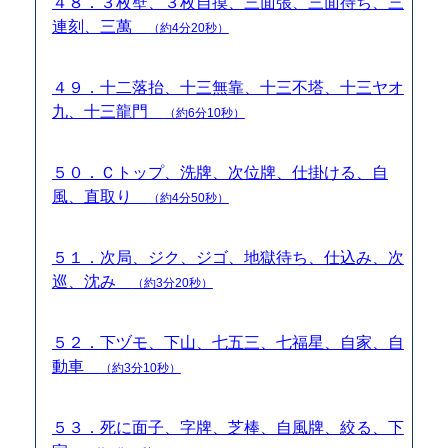
４８．３枚壁、３枚自摸、三面張、三面待ち、三
連刻、三萬
（約4分20秒）
４９．十二落抬、十三無靠、十三不塔、十三ヤオ
九、十三龍門
（約6分10秒）
５０．Ｃトップ、洗牌、次位牌、仕掛ける、自
風、直取り
（約4分50秒）
５１．次局、ジク、ジゴ、地獄待ち、仕込み、次
巡、沈み
（約3分20秒）
５２．下ヅモ、下山、七五三、七福星、自家、自
動車
（約3分10秒）
５３．死に面子、字牌、芝棒、自風牌、絞る、下