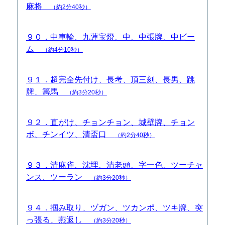
麻将
（約2分40秒）
９０．中車輪、九蓮宝燈、中、中張牌、中ビー
ム
（約4分10秒）
９１．超完全先付け、長考、頂三刻、長男、跳
牌、籌馬
（約3分20秒）
９２．直がけ、チョンチョン、城壁牌、チョン
ボ、チンイツ、清盃口
（約2分40秒）
９３．清麻雀、沈埋、清老頭、字一色、ツーチャ
ンス、ツーラン
（約3分20秒）
９４．掴み取り、ヅガン、ツカンポ、ツキ牌、突
っ張る、燕返し
（約3分20秒）