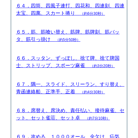
６４．四筒、四風子連打、四花和、四連刻、四連
太宝、四萬、スカート捲り
（約6分30秒）
６５．筋、筋喰い替え、筋牌、筋牌刻、筋バッ
タ、筋引っ掛け
（約5分50秒）
６６．スッタン、ずっぽし、捨て牌、捨て牌国
士、ストリップ、スポーツ麻雀
（約3分20秒）
６７．隅一、スライド、スリーラン、すり替え、
青函連絡船、正準手、正着
（約4分30秒）
６８．席替え、席決め、責任払い、接待麻雀、セ
ット、セット雀荘、セット卓
（約7分10秒）
６９．攻める、１０００オール、全欠け、疝気