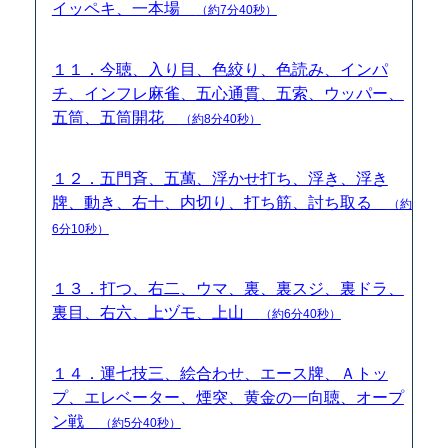
イッペキ、一本場
（約7分40秒）
１１．今聴、入り目、色絞り、色読み、インパ
チ、インフレ麻雀、五心通貫、五索、ウッパー、
五筒、五筒開花
（約8分40秒）
１２．五門斉、五萬、浮かせ打ち、浮き、浮き
牌、動き、右十、内切り、打ち筋、討ち取る
（約
6分10秒）
１３．打つ、右二、ウマ、裏、裏スジ、裏ドラ、
裏目、右六、上ヅモ、上山
（約6分40秒）
１４．運七技三、絵合わせ、エース牌、Ａトッ
プ、エレベーター、煙突、黄金の一向聴、オープ
ン戦
（約5分40秒）