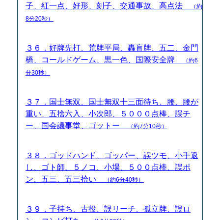
子、紅一点、好形、刻子、交通事故、高点法
（約
8分20秒）
３６．好牌先打、荒牌平局、轟盲牌、五二、金門
橋、コールドゲーム、黒一色、国際安全牌
（約6
分30秒）
３７．国士無双、国士無双十三面待ち、腰、腰が
重い、五捨六入、小次郎、５０００点棒、誤チ
ー、国会議事堂、ゴットー
（約7分10秒）
３８．ゴッドハンド、ゴッパー、誤ツモ、小手返
し、ゴト師、５ノコ、小場、５００点棒、誤ポ
ン、五三、五三拾い
（約6分40秒）
３９．子持ち、古役、誤リーチ、孤立牌、誤ロ