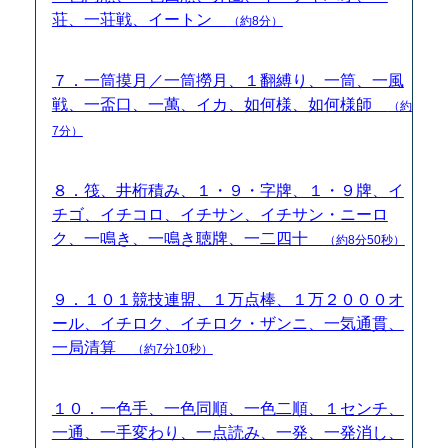
荘、一荘戦、イートン
（約8分）
７．一筒摸月／一筒撈月、１翻縛り、一筒、一風
戦、一盃口、一萬、イカ、如何様、如何様師
（約
7分）
８．筏、井桁積み、１・９・字牌、１・９牌、イ
チゴ、イチコロ、イチサン、イチサン・ニーロ
ク、一鳴き、一鳴き聴牌、一二四十
（約8分50秒）
９．１０１競技連盟、１万点棒、１万２０００オ
ール、イチロク、イチロク・ザンニ、一気通貫、
一局清算
（約7分10秒）
１０．一色手、一色同順、一色二順、１センチ、
一通、一手変わり、一点読み、一発、一発消し、