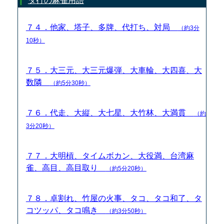
タ行の麻雀用語
７４．他家、塔子、多牌、代打ち、対局
（約3分
10秒）
７５．大三元、大三元爆弾、大車輪、大四喜、大
数隣
（約5分30秒）
７６．代走、大縦、大七星、大竹林、大満貫
（約
3分20秒）
７７．大明槓、タイムボカン、大役満、台湾麻
雀、高目、高目取り
（約5分20秒）
７８．卓割れ、竹屋の火事、タコ、タコ和了、タ
コツッパ、タコ鳴き
（約3分50秒）