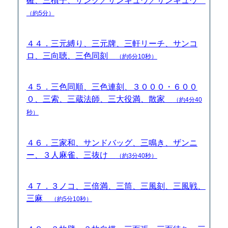
確、三槓子、ザンク／ザンキュウ／サンキュウ
（約5分）
４４．三元縛り、三元牌、三軒リーチ、サンコ
ロ、三向聴、三色同刻
（約6分10秒）
４５．三色同順、三色連刻、３０００・６００
０、三索、三蔵法師、三大役満、散家
（約4分40
秒）
４６．三家和、サンドバッグ、三鳴き、ザンニ
ー、３人麻雀、三抜け
（約3分40秒）
４７．３ノコ、三倍満、三筒、三風刻、三風戦、
三麻
（約5分10秒）