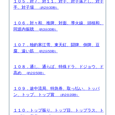
１０５．対７、対１１、対子、対子落とし、対子
手、対子場
（約2分30秒）
１０６．対々和、推牌、対面、導火線、頭槓和、
同巡内振聴
(約3分30秒）
１０７．独釣寒江雪、東天紅、闘牌、倒牌、豆
腐、遠い筋
(約2分50秒）
１０８．通し、通らば、特殊ドラ、ドジョウ、ド
高め
(約2分50秒）
１０９．途中流局、特急券、取っ払い、トッパ
ン、トップ、トップ賞
（約2分20秒）
１１０．トップ振り、トップ目、トップラス、ト