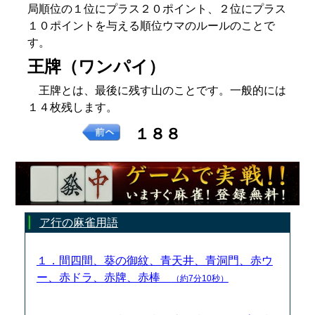
局順位の１位にプラス２０ポイント、２位にプラス
１０ポイントを与える順位ウマのルールのことで
す。
王牌（ワンパイ）
王牌とは、最後に残す山のことです。一般的には
１４枚残します。
１８８
ア行の麻雀用語
１．間四間、葵の御紋、青天井、青洞門、赤ウ
ー、赤ドラ、赤牌、赤棒
（約7分10秒）