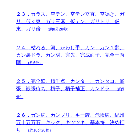
２３．カラス、空テン、空テン立直、空鳴き、ガ
リ、仮々東、ガリ三麻、仮テン、ガリトリ、仮
東、ガリ倍
（約8分28秒）
２４．枯れる、河、かわし手、カン、カン１翻、
カン裏ドラ、カン材、完先、完成面子、完全一向
聴
（約6分）
２５．完全壁、槓千点、カンター、カンタコ、嵌
張、嵌張待ち、槓子、槓子補正、カンドラ
（約9
分）
２６．ガン牌、カンブリ、キー牌、危険牌、紀州
五十五万石、キック、キツツキ、基本符、決め打
ち
（約10分20秒）