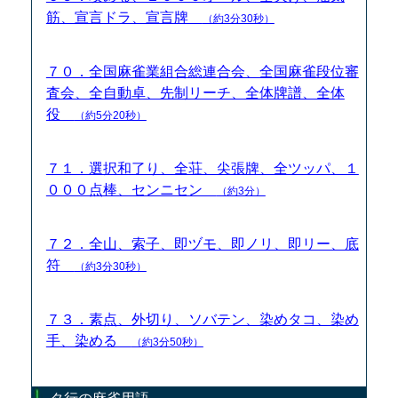
筋、宣言ドラ、宣言牌
（約3分30秒）
７０．全国麻雀業組合総連合会、全国麻雀段位審
査会、全自動卓、先制リーチ、全体牌譜、全体
役
（約5分20秒）
７１．選択和了り、全荘、尖張牌、全ツッパ、１
０００点棒、センニセン
（約3分）
７２．全山、索子、即ヅモ、即ノリ、即リー、底
符
（約3分30秒）
７３．素点、外切り、ソバテン、染めタコ、染め
手、染める
（約3分50秒）