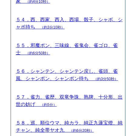
家
（約4分10秒）
５４．西、西家、西入、西場、骰子、シャボ、シ
ャボ待ち
（約3分10秒）
５５．邪魔ポン、三味線、雀鬼会、雀ゴロ、雀
士
（約6分50秒）
５６．シャンテン、シャンテン戻し、雀頭、雀
風、シャンポン、シャンポン待ち
（約3分50秒）
５７．雀力、雀歴、双竜争珠、熟牌、十分形、出
世の妨げ
（約5分）
５８．巡、順位ウマ、純カラ、純正九蓮宝燈、純
チャン、純全帯ヤオ九
（約6分20秒）