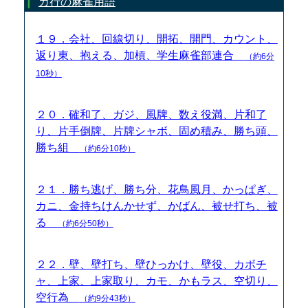
カ行の麻雀用語
１９．会社、回線切り、開拓、開門、カウント、
返り東、抱える、加槓、学生麻雀部連合
（約6分
10秒）
２０．確和了、ガジ、風牌、数え役満、片和了
り、片手倒牌、片牌シャボ、固め積み、勝ち頭、
勝ち組
（約6分10秒）
２１．勝ち逃げ、勝ち分、花鳥風月、かっぱぎ、
カニ、金持ちけんかせず、かばん、被せ打ち、被
る
（約6分50秒）
２２．壁、壁打ち、壁ひっかけ、壁役、カボチ
ャ、上家、上家取り、カモ、かもラス、空切り、
空行為
（約9分43秒）