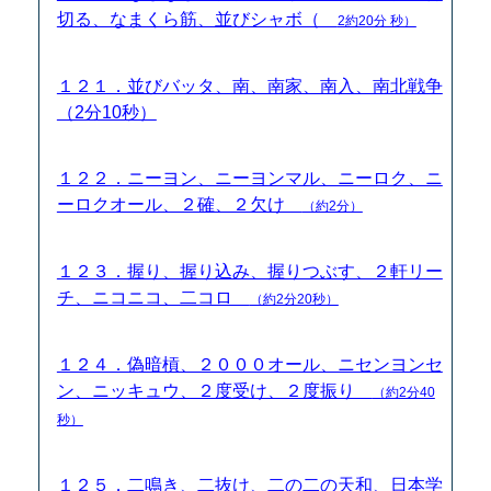
切る、なまくら筋、並びシャボ（
2約20分 秒）
１２１．並びバッタ、南、南家、南入、南北戦争
（2分10秒）
１２２．ニーヨン、ニーヨンマル、ニーロク、ニ
ーロクオール、２確、２欠け
（約2分）
１２３．握り、握り込み、握りつぶす、２軒リー
チ、ニコニコ、二コロ
（約2分20秒）
１２４．偽暗槓、２０００オール、ニセンヨンセ
ン、ニッキュウ、２度受け、２度振り
（約2分40
秒）
１２５．二鳴き、二抜け、二の二の天和、日本学