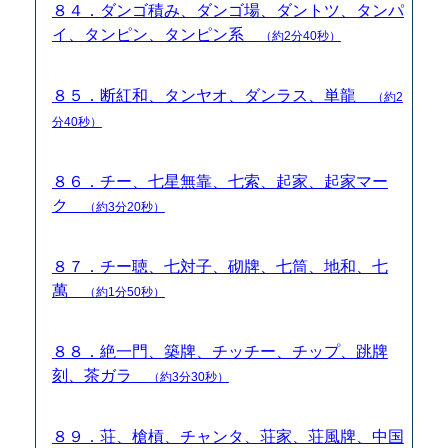
８４．ダンゴ積み、ダンゴ場、ダントツ、タンパ
イ、タンピン、タンピン系
（約2分40秒）
８５．断紅和、タンヤオ、ダンラス、単龍
（約2
分40秒）
８６．チー、七星無靠、七索、起家、起家マー
ク
（約3分20秒）
８７．チー聴、七対子、砌牌、七筒、地和、七
萬
（約1分50秒）
８８．絶一門、築牌、チッチー、チップ、跳牌
刻、茶ガラ
（約3分30秒）
８９．荘、槍槓、チャンタ、荘家、荘風牌、中国