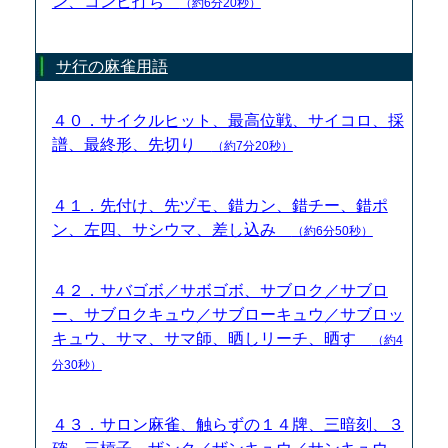
ン、コンビ打ち
（約6分20秒）
サ行の麻雀用語
４０．サイクルヒット、最高位戦、サイコロ、採
譜、最終形、先切り
（約7分20秒）
４１．先付け、先ヅモ、錯カン、錯チー、錯ポ
ン、左四、サシウマ、差し込み
（約6分50秒）
４２．サバゴボ／サボゴボ、サブロク／サブロ
ー、サブロクキュウ／サブローキュウ／サブロッ
キュウ、サマ、サマ師、晒しリーチ、晒す
（約4
分30秒）
４３．サロン麻雀、触らずの１４牌、三暗刻、３