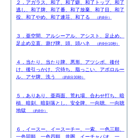
２．アガラス、和了、和了癖、和了トップ、和了
逃し、和了牌、和了番、和了放棄、和了目、和了
役、和了やめ、和了連荘、和了る
（約8分）
３．亜空間、アルシーアル、アシスト、足止め、
足止め立直、遊び牌、頭、頭ハネ
（約9分10秒）
４．当たり、当たり牌、悪形、アツシボ、後付
け、後引っかけ、穴待ち、脂っこい、アポロルー
ル、アヤ牌、洗う
（約8分30秒）
５．ありあり、亜両面、荒れ場、合わせ打ち、暗
槓、暗刻、暗刻落とし、安全牌、一向聴、一向聴
地獄
（約8分）
６．イースー、イースーチー、一索、一色三順、
一色同順、一色四順、井圏、イーチャパオ、一