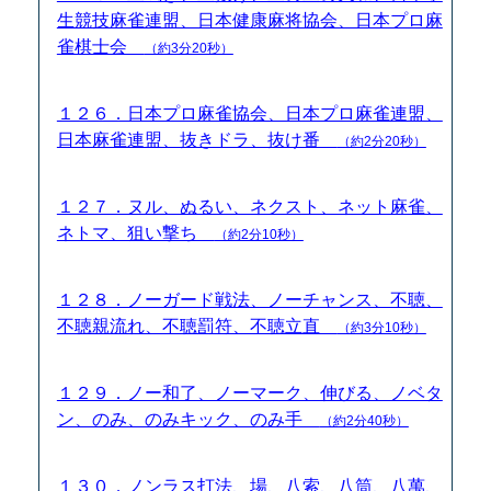
生競技麻雀連盟、日本健康麻将協会、日本プロ麻
雀棋士会
（約3分20秒）
１２６．日本プロ麻雀協会、日本プロ麻雀連盟、
日本麻雀連盟、抜きドラ、抜け番
（約2分20秒）
１２７．ヌル、ぬるい、ネクスト、ネット麻雀、
ネトマ、狙い撃ち
（約2分10秒）
１２８．ノーガード戦法、ノーチャンス、不聴、
不聴親流れ、不聴罰符、不聴立直
（約3分10秒）
１２９．ノー和了、ノーマーク、伸びる、ノベタ
ン、のみ、のみキック、のみ手
（約2分40秒）
１３０．ノンラス打法、場、八索、八筒、八萬、