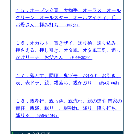
１５．オープン立直、大物手、オーラス、オール
グリーン、オールスター、オールマイティ、丘、
お母さん、拝み打ち
（約7分）
１６．オカルト、置きザイ、送り槓、送り込み、
押さえる、押し引き、オタ風、オタ風三刻、追っ
かけリーチ、お父さん
（約6分30秒）
１７．落とす、同聴、鬼ヅモ、お化け、お引き、
表、表ドラ、親、親落ち、親かぶり
（約4分30秒）
１８．親孝行、親っ跳、親流れ、親の連荘 南家の
責任、親満、親リー、親割れ、降り、降り打ち、
降りる
（約5分40秒）