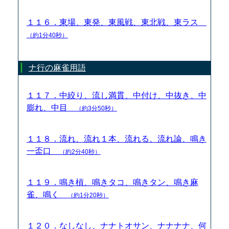
１１６．東場、東発、東風戦、東北戦、東ラス
（約1分40秒）
ナ行の麻雀用語
１１７．中絞り、流し満貫、中付け、中抜き、中
膨れ、中目
（約3分50秒）
１１８．流れ、流れ１本、流れる、流れ論、鳴き
一盃口
（約2分40秒）
１１９．鳴き槓、鳴きタコ、鳴きタン、鳴き麻
雀、鳴く
（約1分20秒）
１２０．なしなし、ナナトオサン、ナナナナ、何