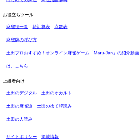
お役立ちツール
麻雀役一覧
符計算表
点数表
麻雀牌の呼び方
土田プロおすすめ！オンライン麻雀ゲーム「Maru-Jan」の紹介動画
は、こちら
上級者向け
土田のデジタル
土田のオカルト
土田の麻雀道
土田の捨て牌読み
土田の人読み
サイトポリシー
掲載情報