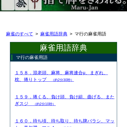
麻雀のすべて
麻雀用語辞典
マ行の麻雀用語
麻雀用語辞典
マ行の麻雀用語
１５８．混老頭、麻将、麻将連合μ、まぎれ、
枕、捲りトップ
（約2分30秒）
１５９．捲くる、負け頭、負け組、曲げる、また
ぎスジ
（約2分10秒）
１６０．待ち頃、待ち取り、待ち牌バラシ、マッ