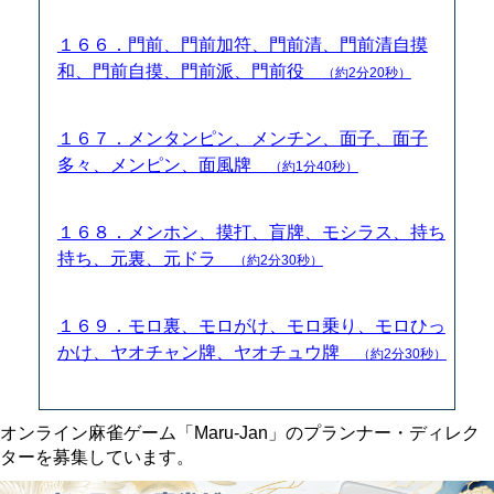
１６６．門前、門前加符、門前清、門前清自摸
和、門前自摸、門前派、門前役
（約2分20秒）
１６７．メンタンピン、メンチン、面子、面子
多々、メンピン、面風牌
（約1分40秒）
１６８．メンホン、摸打、盲牌、モシラス、持ち
持ち、元裏、元ドラ
（約2分30秒）
１６９．モロ裏、モロがけ、モロ乗り、モロひっ
かけ、ヤオチャン牌、ヤオチュウ牌
（約2分30秒）
オンライン麻雀ゲーム「Maru-Jan」のプランナー・ディレク
ターを募集しています。