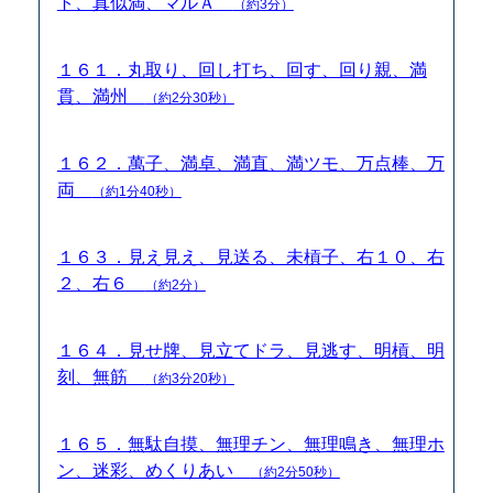
ト、真似満、マルＡ
（約3分）
１６１．丸取り、回し打ち、回す、回り親、満
貫、満州
（約2分30秒）
１６２．萬子、満卓、満直、満ツモ、万点棒、万
両
（約1分40秒）
１６３．見え見え、見送る、未槓子、右１０、右
２、右６
（約2分）
１６４．見せ牌、見立てドラ、見逃す、明槓、明
刻、無筋
（約3分20秒）
１６５．無駄自摸、無理チン、無理鳴き、無理ホ
ン、迷彩、めくりあい
（約2分50秒）