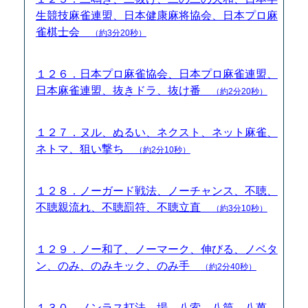
生競技麻雀連盟、日本健康麻将協会、日本プロ麻
雀棋士会
（約3分20秒）
１２６．日本プロ麻雀協会、日本プロ麻雀連盟、
日本麻雀連盟、抜きドラ、抜け番
（約2分20秒）
１２７．ヌル、ぬるい、ネクスト、ネット麻雀、
ネトマ、狙い撃ち
（約2分10秒）
１２８．ノーガード戦法、ノーチャンス、不聴、
不聴親流れ、不聴罰符、不聴立直
（約3分10秒）
１２９．ノー和了、ノーマーク、伸びる、ノベタ
ン、のみ、のみキック、のみ手
（約2分40秒）
１３０．ノンラス打法、場、八索、八筒、八萬、