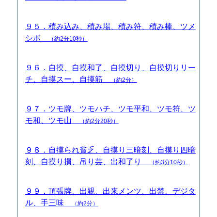
９５．積み込み、積み場、積み符、積み棒、ツメ
シボ
（約2分10秒）
９６．自摸、自摸和了、自摸切り、自摸切りリー
チ、自摸スー、自摸筋
（約2分）
９７．ツモ牌、ツモハチ、ツモ平和、ツモ符、ツ
モ和、ツモ山
（約2分20秒）
９８．自摸られ貧乏、自摸り三暗刻、自摸り四暗
刻、自摸り損、吊り芸、出和了り
（約3分10秒）
９９．頂張牌、出親、出来メンツ、出禁、デジタ
ル、手三味
（約2分）