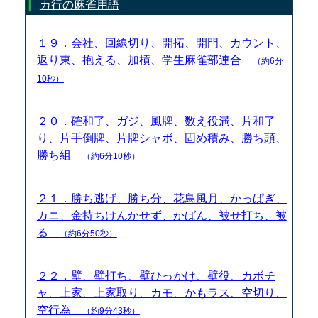
カ行の麻雀用語
１９．会社、回線切り、開拓、開門、カウント、
返り東、抱える、加槓、学生麻雀部連合
（約6分
10秒）
２０．確和了、ガジ、風牌、数え役満、片和了
り、片手倒牌、片牌シャボ、固め積み、勝ち頭、
勝ち組
（約6分10秒）
２１．勝ち逃げ、勝ち分、花鳥風月、かっぱぎ、
カニ、金持ちけんかせず、かばん、被せ打ち、被
る
（約6分50秒）
２２．壁、壁打ち、壁ひっかけ、壁役、カボチ
ャ、上家、上家取り、カモ、かもラス、空切り、
空行為
（約9分43秒）