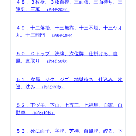
４８．３枚壁、３枚自摸、三面張、三面待ち、三
連刻、三萬
（約4分20秒）
４９．十二落抬、十三無靠、十三不塔、十三ヤオ
九、十三龍門
（約6分10秒）
５０．Ｃトップ、洗牌、次位牌、仕掛ける、自
風、直取り
（約4分50秒）
５１．次局、ジク、ジゴ、地獄待ち、仕込み、次
巡、沈み
（約3分20秒）
５２．下ヅモ、下山、七五三、七福星、自家、自
動車
（約3分10秒）
５３．死に面子、字牌、芝棒、自風牌、絞る、下