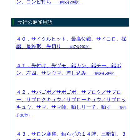
ン、コンビ打ち
（約6分20秒）
サ行の麻雀用語
４０．サイクルヒット、最高位戦、サイコロ、採
譜、最終形、先切り
（約7分20秒）
４１．先付け、先ヅモ、錯カン、錯チー、錯ポ
ン、左四、サシウマ、差し込み
（約6分50秒）
４２．サバゴボ／サボゴボ、サブロク／サブロ
ー、サブロクキュウ／サブローキュウ／サブロッ
キュウ、サマ、サマ師、晒しリーチ、晒す
（約4
分30秒）
４３．サロン麻雀、触らずの１４牌、三暗刻、３