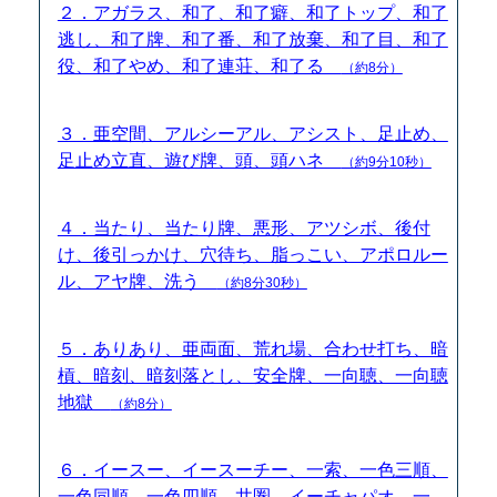
２．アガラス、和了、和了癖、和了トップ、和了
逃し、和了牌、和了番、和了放棄、和了目、和了
役、和了やめ、和了連荘、和了る
（約8分）
３．亜空間、アルシーアル、アシスト、足止め、
足止め立直、遊び牌、頭、頭ハネ
（約9分10秒）
４．当たり、当たり牌、悪形、アツシボ、後付
け、後引っかけ、穴待ち、脂っこい、アポロルー
ル、アヤ牌、洗う
（約8分30秒）
５．ありあり、亜両面、荒れ場、合わせ打ち、暗
槓、暗刻、暗刻落とし、安全牌、一向聴、一向聴
地獄
（約8分）
６．イースー、イースーチー、一索、一色三順、
一色同順、一色四順、井圏、イーチャパオ、一