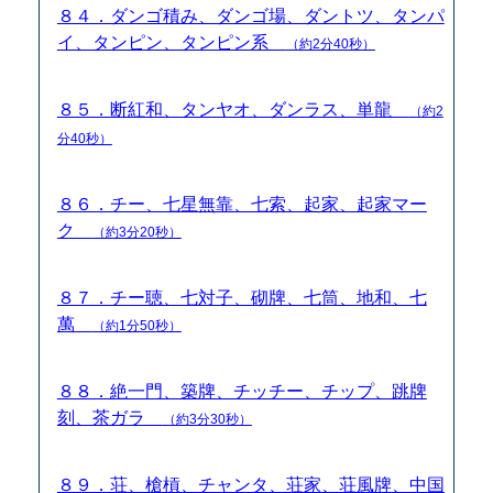
８４．ダンゴ積み、ダンゴ場、ダントツ、タンパ
イ、タンピン、タンピン系
（約2分40秒）
８５．断紅和、タンヤオ、ダンラス、単龍
（約2
分40秒）
８６．チー、七星無靠、七索、起家、起家マー
ク
（約3分20秒）
８７．チー聴、七対子、砌牌、七筒、地和、七
萬
（約1分50秒）
８８．絶一門、築牌、チッチー、チップ、跳牌
刻、茶ガラ
（約3分30秒）
８９．荘、槍槓、チャンタ、荘家、荘風牌、中国