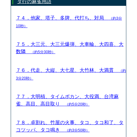
タ行の麻雀用語
７４．他家、塔子、多牌、代打ち、対局
（約3分
10秒）
７５．大三元、大三元爆弾、大車輪、大四喜、大
数隣
（約5分30秒）
７６．代走、大縦、大七星、大竹林、大満貫
（約
3分20秒）
７７．大明槓、タイムボカン、大役満、台湾麻
雀、高目、高目取り
（約5分20秒）
７８．卓割れ、竹屋の火事、タコ、タコ和了、タ
コツッパ、タコ鳴き
（約3分50秒）