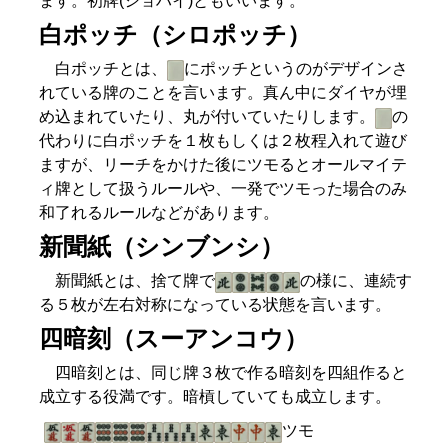
ます。初牌(ショハイ)ともいいます。
白ポッチ（シロポッチ）
白ポッチとは、
にポッチというのがデザインさ
れている牌のことを言います。真ん中にダイヤが埋
め込まれていたり、丸が付いていたりします。
の
代わりに白ポッチを１枚もしくは２枚程入れて遊び
ますが、リーチをかけた後にツモるとオールマイテ
ィ牌として扱うルールや、一発でツモった場合のみ
和了れるルールなどがあります。
新聞紙（シンブンシ）
新聞紙とは、捨て牌で
の様に、連続す
る５枚が左右対称になっている状態を言います。
四暗刻（スーアンコウ）
四暗刻とは、同じ牌３枚で作る暗刻を四組作ると
成立する役満です。暗槓していても成立します。
ツモ