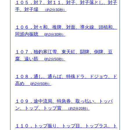
１０５．対７、対１１、対子、対子落とし、対子
手、対子場
（約2分30秒）
１０６．対々和、推牌、対面、導火線、頭槓和、
同巡内振聴
(約3分30秒）
１０７．独釣寒江雪、東天紅、闘牌、倒牌、豆
腐、遠い筋
(約2分50秒）
１０８．通し、通らば、特殊ドラ、ドジョウ、ド
高め
(約2分50秒）
１０９．途中流局、特急券、取っ払い、トッパ
ン、トップ、トップ賞
（約2分20秒）
１１０．トップ振り、トップ目、トップラス、ト