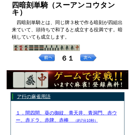
四暗刻単騎（スーアンコウタン
キ）
四暗刻単騎とは、同じ牌３枚で作る暗刻が四組出
来ていて、頭待ちで和了ると成立する役満です。暗
槓していても成立します。
６１
ア行の麻雀用語
１．間四間、葵の御紋、青天井、青洞門、赤ウ
ー、赤ドラ、赤牌、赤棒
（約7分10秒）