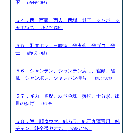
家
（約4分10秒）
５４．西、西家、西入、西場、骰子、シャボ、シ
ャボ待ち
（約3分10秒）
５５．邪魔ポン、三味線、雀鬼会、雀ゴロ、雀
士
（約6分50秒）
５６．シャンテン、シャンテン戻し、雀頭、雀
風、シャンポン、シャンポン待ち
（約3分50秒）
５７．雀力、雀歴、双竜争珠、熟牌、十分形、出
世の妨げ
（約5分）
５８．巡、順位ウマ、純カラ、純正九蓮宝燈、純
チャン、純全帯ヤオ九
（約6分20秒）