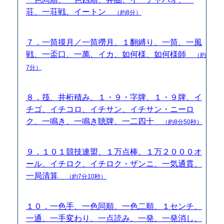
荘、一荘戦、イートン
（約8分）
７．一筒摸月／一筒撈月、１翻縛り、一筒、一風
戦、一盃口、一萬、イカ、如何様、如何様師
（約
7分）
８．筏、井桁積み、１・９・字牌、１・９牌、イ
チゴ、イチコロ、イチサン、イチサン・ニーロ
ク、一鳴き、一鳴き聴牌、一二四十
（約8分50秒）
９．１０１競技連盟、１万点棒、１万２０００オ
ール、イチロク、イチロク・ザンニ、一気通貫、
一局清算
（約7分10秒）
１０．一色手、一色同順、一色二順、１センチ、
一通、一手変わり、一点読み、一発、一発消し、