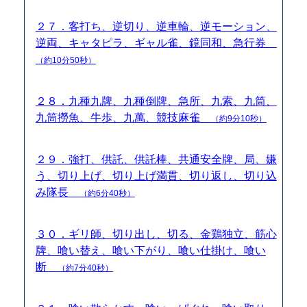
２７．客打ち、逆切り、逆車輪、逆モーション、
逆両、キャタピラ、ギャル雀、鏡同和、急行券
（約10分50秒）
２８．九種九牌、九種倒牌、急所、九索、九筒、
九筒撈魚、牛歩、九萬、競技麻雀
（約9分10秒）
２９．強打、供託、供託棒、共通安全牌、局、嫌
う、切り上げ、切り上げ満貫、切り返し、切り込
み隊長
（約6分40秒）
３０．ギリ師、切り出し、切る、金鶏独立、筋心
牌、喰い替え、喰い下がり、喰い仕掛け、喰い
断
（約7分40秒）