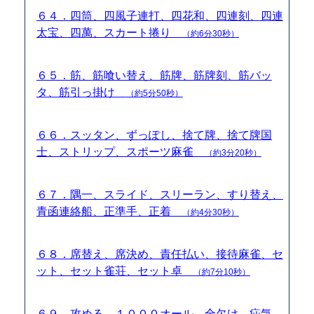
６４．四筒、四風子連打、四花和、四連刻、四連
太宝、四萬、スカート捲り
（約6分30秒）
６５．筋、筋喰い替え、筋牌、筋牌刻、筋バッ
タ、筋引っ掛け
（約5分50秒）
６６．スッタン、ずっぽし、捨て牌、捨て牌国
士、ストリップ、スポーツ麻雀
（約3分20秒）
６７．隅一、スライド、スリーラン、すり替え、
青函連絡船、正準手、正着
（約4分30秒）
６８．席替え、席決め、責任払い、接待麻雀、セ
ット、セット雀荘、セット卓
（約7分10秒）
６９．攻める、１０００オール、全欠け、疝気