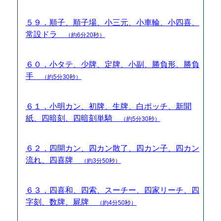
５９．順子、順子場、小三元、小車輪、小四喜、
常設ドラ
（約6分20秒）
６０．小タテ、少牌、定牌、小副、勝負形、勝負
手
（約5分30秒）
６１．小明カン、初牌、生牌、白ポッチ、新聞
紙、四暗刻、四暗刻単騎
（約5分30秒）
６２．四開カン、四カン散了、四カン子、四カン
流れ、四喜牌
（約3分50秒）
６３．四喜和、四索、スーチー、四家リーチ、四
字刻、数牌、屍牌
（約4分50秒）