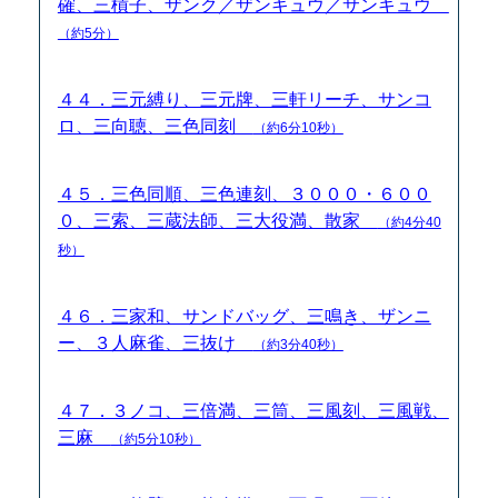
確、三槓子、ザンク／ザンキュウ／サンキュウ
（約5分）
４４．三元縛り、三元牌、三軒リーチ、サンコ
ロ、三向聴、三色同刻
（約6分10秒）
４５．三色同順、三色連刻、３０００・６００
０、三索、三蔵法師、三大役満、散家
（約4分40
秒）
４６．三家和、サンドバッグ、三鳴き、ザンニ
ー、３人麻雀、三抜け
（約3分40秒）
４７．３ノコ、三倍満、三筒、三風刻、三風戦、
三麻
（約5分10秒）