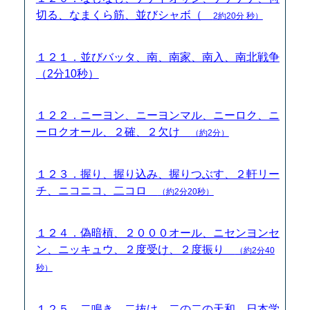
切る、なまくら筋、並びシャボ（
2約20分 秒）
１２１．並びバッタ、南、南家、南入、南北戦争
（2分10秒）
１２２．ニーヨン、ニーヨンマル、ニーロク、ニ
ーロクオール、２確、２欠け
（約2分）
１２３．握り、握り込み、握りつぶす、２軒リー
チ、ニコニコ、二コロ
（約2分20秒）
１２４．偽暗槓、２０００オール、ニセンヨンセ
ン、ニッキュウ、２度受け、２度振り
（約2分40
秒）
１２５．二鳴き、二抜け、二の二の天和、日本学