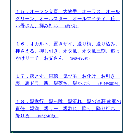
１５．オープン立直、大物手、オーラス、オール
グリーン、オールスター、オールマイティ、丘、
お母さん、拝み打ち
（約7分）
１６．オカルト、置きザイ、送り槓、送り込み、
押さえる、押し引き、オタ風、オタ風三刻、追っ
かけリーチ、お父さん
（約6分30秒）
１７．落とす、同聴、鬼ヅモ、お化け、お引き、
表、表ドラ、親、親落ち、親かぶり
（約4分30秒）
１８．親孝行、親っ跳、親流れ、親の連荘 南家の
責任、親満、親リー、親割れ、降り、降り打ち、
降りる
（約5分40秒）