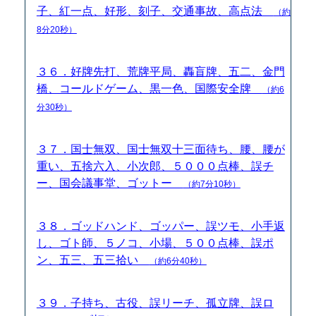
子、紅一点、好形、刻子、交通事故、高点法
（約
8分20秒）
３６．好牌先打、荒牌平局、轟盲牌、五二、金門
橋、コールドゲーム、黒一色、国際安全牌
（約6
分30秒）
３７．国士無双、国士無双十三面待ち、腰、腰が
重い、五捨六入、小次郎、５０００点棒、誤チ
ー、国会議事堂、ゴットー
（約7分10秒）
３８．ゴッドハンド、ゴッパー、誤ツモ、小手返
し、ゴト師、５ノコ、小場、５００点棒、誤ポ
ン、五三、五三拾い
（約6分40秒）
３９．子持ち、古役、誤リーチ、孤立牌、誤ロ