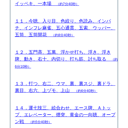
イッペキ、一本場
（約7分40秒）
１１．今聴、入り目、色絞り、色読み、インパ
チ、インフレ麻雀、五心通貫、五索、ウッパー、
五筒、五筒開花
（約8分40秒）
１２．五門斉、五萬、浮かせ打ち、浮き、浮き
牌、動き、右十、内切り、打ち筋、討ち取る
（約
6分10秒）
１３．打つ、右二、ウマ、裏、裏スジ、裏ドラ、
裏目、右六、上ヅモ、上山
（約6分40秒）
１４．運七技三、絵合わせ、エース牌、Ａトッ
プ、エレベーター、煙突、黄金の一向聴、オープ
ン戦
（約5分40秒）