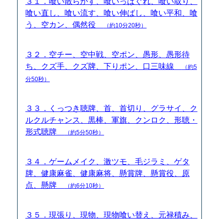
３１．喰い散らかす、喰いっぱぐれ、喰い取り、
喰い直し、喰い流す、喰い伸ばし、喰い平和、喰
う、空カン、偶然役
（約10分20秒）
３２．空チー、空中戦、空ポン、愚形、愚形待
ち、クズ手、クズ牌、下りポン、口三味線
（約5
分50秒）
３３．くっつき聴牌、首、首切り、グラサイ、ク
ルクルチャンス、黒棒、軍旗、クンロク、形聴・
形式聴牌
（約5分50秒）
３４．ゲームメイク、激ツモ、毛ジラミ、ゲタ
牌、健康麻雀、健康麻将、懸賞牌、懸賞役、原
点、懸牌
（約6分10秒）
３５．現張り、現物、現物喰い替え、元禄積み、