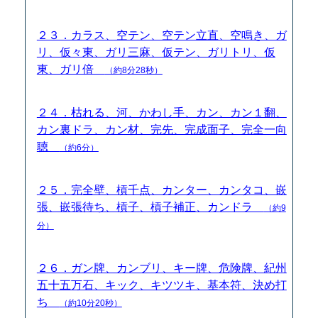
２３．カラス、空テン、空テン立直、空鳴き、ガ
リ、仮々東、ガリ三麻、仮テン、ガリトリ、仮
東、ガリ倍
（約8分28秒）
２４．枯れる、河、かわし手、カン、カン１翻、
カン裏ドラ、カン材、完先、完成面子、完全一向
聴
（約6分）
２５．完全壁、槓千点、カンター、カンタコ、嵌
張、嵌張待ち、槓子、槓子補正、カンドラ
（約9
分）
２６．ガン牌、カンブリ、キー牌、危険牌、紀州
五十五万石、キック、キツツキ、基本符、決め打
ち
（約10分20秒）