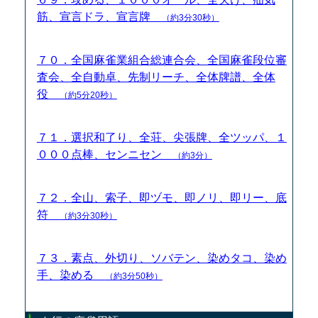
筋、宣言ドラ、宣言牌
（約3分30秒）
７０．全国麻雀業組合総連合会、全国麻雀段位審
査会、全自動卓、先制リーチ、全体牌譜、全体
役
（約5分20秒）
７１．選択和了り、全荘、尖張牌、全ツッパ、１
０００点棒、センニセン
（約3分）
７２．全山、索子、即ヅモ、即ノリ、即リー、底
符
（約3分30秒）
７３．素点、外切り、ソバテン、染めタコ、染め
手、染める
（約3分50秒）