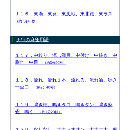
１１６．東場、東発、東風戦、東北戦、東ラス
（約1分40秒）
ナ行の麻雀用語
１１７．中絞り、流し満貫、中付け、中抜き、中
膨れ、中目
（約3分50秒）
１１８．流れ、流れ１本、流れる、流れ論、鳴き
一盃口
（約2分40秒）
１１９．鳴き槓、鳴きタコ、鳴きタン、鳴き麻
雀、鳴く
（約1分20秒）
１２０．なしなし、ナナトオサン、ナナナナ、何