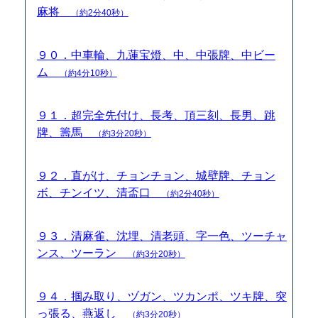
麻将
（約2分40秒）
９０．中車輪、九蓮宝燈、中、中張牌、中ビー
ム
（約4分10秒）
９１．超完全先付け、長考、頂三刻、長男、跳
牌、籌馬
（約3分20秒）
９２．直がけ、チョンチョン、城壁牌、チョン
ボ、チンイツ、清盃口
（約2分40秒）
９３．清麻雀、沈埋、清老頭、字一色、ツーチャ
ンス、ツーラン
（約3分20秒）
９４．掴み取り、ヅガン、ツカンポ、ツキ牌、突
っ張る、燕返し
（約3分20秒）