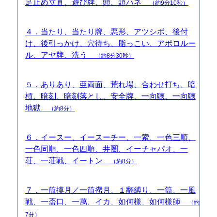
足止め立直、遊び牌、頭、頭ハネ
（約9分10秒）
４．当たり、当たり牌、悪形、アツシボ、後付
け、後引っかけ、穴待ち、脂っこい、アポロルー
ル、アヤ牌、洗う
（約8分30秒）
５．ありあり、亜両面、荒れ場、合わせ打ち、暗
槓、暗刻、暗刻落とし、安全牌、一向聴、一向聴
地獄
（約8分）
６．イースー、イースーチー、一索、一色三順、
一色同順、一色四順、井圏、イーチャパオ、一
荘、一荘戦、イートン
（約8分）
７．一筒摸月／一筒撈月、１翻縛り、一筒、一風
戦、一盃口、一萬、イカ、如何様、如何様師
（約
7分）