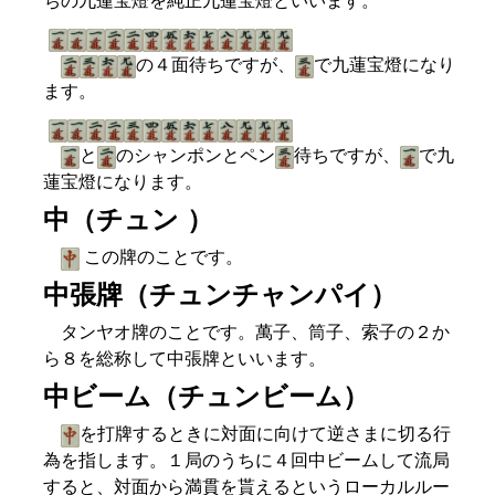
ちの九蓮宝燈を純正九蓮宝燈といいます。
の４面待ちですが、
で九蓮宝燈になり
ます。
と
のシャンポンとペン
待ちですが、
で九
蓮宝燈になります。
中（チュン ）
この牌のことです。
中張牌（チュンチャンパイ）
タンヤオ牌のことです。萬子、筒子、索子の２か
ら８を総称して中張牌といいます。
中ビーム（チュンビーム）
を打牌するときに対面に向けて逆さまに切る行
為を指します。１局のうちに４回中ビームして流局
すると、対面から満貫を貰えるというローカルルー