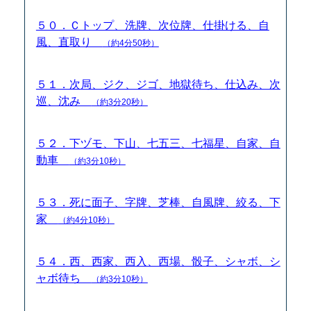
５０．Ｃトップ、洗牌、次位牌、仕掛ける、自
風、直取り
（約4分50秒）
５１．次局、ジク、ジゴ、地獄待ち、仕込み、次
巡、沈み
（約3分20秒）
５２．下ヅモ、下山、七五三、七福星、自家、自
動車
（約3分10秒）
５３．死に面子、字牌、芝棒、自風牌、絞る、下
家
（約4分10秒）
５４．西、西家、西入、西場、骰子、シャボ、シ
ャボ待ち
（約3分10秒）