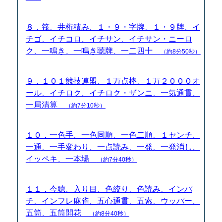
８．筏、井桁積み、１・９・字牌、１・９牌、イ
チゴ、イチコロ、イチサン、イチサン・ニーロ
ク、一鳴き、一鳴き聴牌、一二四十
（約8分50秒）
９．１０１競技連盟、１万点棒、１万２０００オ
ール、イチロク、イチロク・ザンニ、一気通貫、
一局清算
（約7分10秒）
１０．一色手、一色同順、一色二順、１センチ、
一通、一手変わり、一点読み、一発、一発消し、
イッペキ、一本場
（約7分40秒）
１１．今聴、入り目、色絞り、色読み、インパ
チ、インフレ麻雀、五心通貫、五索、ウッパー、
五筒、五筒開花
（約8分40秒）