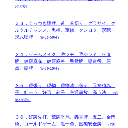
分50秒）
３３．くっつき聴牌、首、首切り、グラサイ、ク
ルクルチャンス、黒棒、軍旗、クンロク、形聴・
形式聴牌
（約5分50秒）
３４．ゲームメイク、激ツモ、毛ジラミ、ゲタ
牌、健康麻雀、健康麻将、懸賞牌、懸賞役、原
点、懸牌
（約6分10秒）
３５．現張り、現物、現物喰い替え、元禄積み、
子、紅一点、好形、刻子、交通事故、高点法
（約
8分20秒）
３６．好牌先打、荒牌平局、轟盲牌、五二、金門
橋、コールドゲーム、黒一色、国際安全牌
（約6