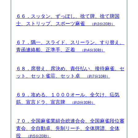
６６．スッタン、ずっぽし、捨て牌、捨て牌国
士、ストリップ、スポーツ麻雀
（約3分20秒）
６７．隅一、スライド、スリーラン、すり替え、
青函連絡船、正準手、正着
（約4分30秒）
６８．席替え、席決め、責任払い、接待麻雀、セ
ット、セット雀荘、セット卓
（約7分10秒）
６９．攻める、１０００オール、全欠け、疝気
筋、宣言ドラ、宣言牌
（約3分30秒）
７０．全国麻雀業組合総連合会、全国麻雀段位審
査会、全自動卓、先制リーチ、全体牌譜、全体
役
（約5分20秒）