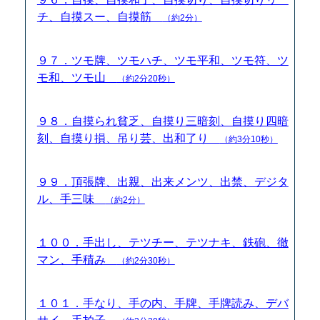
チ、自摸スー、自摸筋
（約2分）
９７．ツモ牌、ツモハチ、ツモ平和、ツモ符、ツ
モ和、ツモ山
（約2分20秒）
９８．自摸られ貧乏、自摸り三暗刻、自摸り四暗
刻、自摸り損、吊り芸、出和了り
（約3分10秒）
９９．頂張牌、出親、出来メンツ、出禁、デジタ
ル、手三味
（約2分）
１００．手出し、テツチー、テツナキ、鉄砲、徹
マン、手積み
（約2分30秒）
１０１．手なり、手の内、手牌、手牌読み、デバ