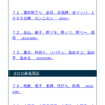
７１．選択和了り、全荘、尖張牌、全ツッパ、１
０００点棒、センニセン
（約3分）
７２．全山、索子、即ヅモ、即ノリ、即リー、底
符
（約3分30秒）
７３．素点、外切り、ソバテン、染めタコ、染め
手、染める
（約3分50秒）
タ行の麻雀用語
７４．他家、塔子、多牌、代打ち、対局
（約3分
10秒）