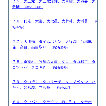
７５．大三元、大三元爆弾、大車輪、大四喜、大
数隣
（約5分30秒）
７６．代走、大縦、大七星、大竹林、大満貫
（約
3分20秒）
７７．大明槓、タイムボカン、大役満、台湾麻
雀、高目、高目取り
（約5分20秒）
７８．卓割れ、竹屋の火事、タコ、タコ和了、タ
コツッパ、タコ鳴き
（約3分50秒）
７９．タコ待ち、タコリーチ、タコノベタン、た
たく、起ち親、立ち番
（約3分20秒）
８０．タッパイ、タテチン、縦に引く、タテホ