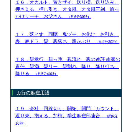
１６．オカルト、置きザイ、送り槓、送り込み、
押さえる、押し引き、オタ風、オタ風三刻、追っ
かけリーチ、お父さん
（約6分30秒）
１７．落とす、同聴、鬼ヅモ、お化け、お引き、
表、表ドラ、親、親落ち、親かぶり
（約4分30秒）
１８．親孝行、親っ跳、親流れ、親の連荘 南家の
責任、親満、親リー、親割れ、降り、降り打ち、
降りる
（約5分40秒）
カ行の麻雀用語
１９．会社、回線切り、開拓、開門、カウント、
返り東、抱える、加槓、学生麻雀部連合
（約6分
10秒）