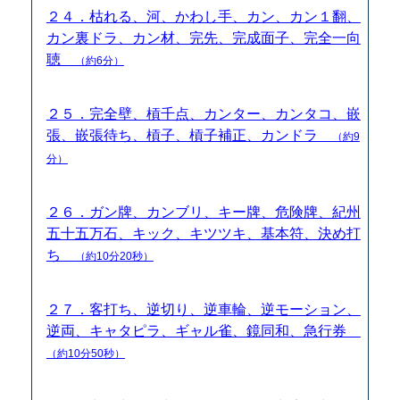
２４．枯れる、河、かわし手、カン、カン１翻、
カン裏ドラ、カン材、完先、完成面子、完全一向
聴
（約6分）
２５．完全壁、槓千点、カンター、カンタコ、嵌
張、嵌張待ち、槓子、槓子補正、カンドラ
（約9
分）
２６．ガン牌、カンブリ、キー牌、危険牌、紀州
五十五万石、キック、キツツキ、基本符、決め打
ち
（約10分20秒）
２７．客打ち、逆切り、逆車輪、逆モーション、
逆両、キャタピラ、ギャル雀、鏡同和、急行券
（約10分50秒）