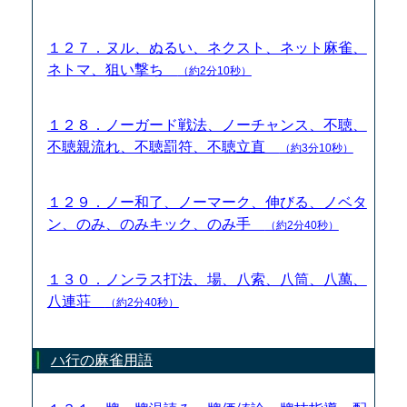
１２７．ヌル、ぬるい、ネクスト、ネット麻雀、
ネトマ、狙い撃ち
（約2分10秒）
１２８．ノーガード戦法、ノーチャンス、不聴、
不聴親流れ、不聴罰符、不聴立直
（約3分10秒）
１２９．ノー和了、ノーマーク、伸びる、ノベタ
ン、のみ、のみキック、のみ手
（約2分40秒）
１３０．ノンラス打法、場、八索、八筒、八萬、
八連荘
（約2分40秒）
ハ行の麻雀用語