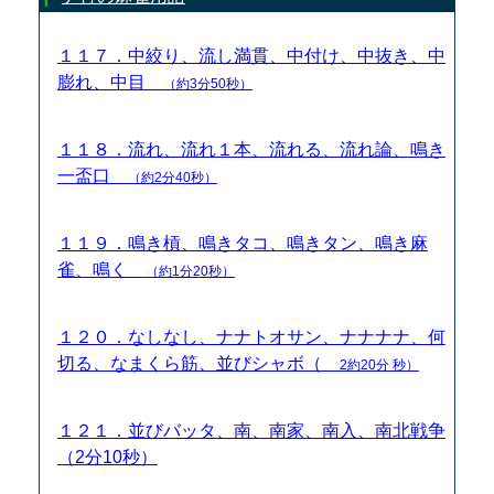
１１７．中絞り、流し満貫、中付け、中抜き、中
膨れ、中目
（約3分50秒）
１１８．流れ、流れ１本、流れる、流れ論、鳴き
一盃口
（約2分40秒）
１１９．鳴き槓、鳴きタコ、鳴きタン、鳴き麻
雀、鳴く
（約1分20秒）
１２０．なしなし、ナナトオサン、ナナナナ、何
切る、なまくら筋、並びシャボ（
2約20分 秒）
１２１．並びバッタ、南、南家、南入、南北戦争
（2分10秒）