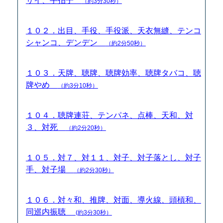
サイ、手拍子
（約3分30秒）
１０２．出目、手役、手役派、天衣無縫、テンコ
シャンコ、デンデン
（約2分50秒）
１０３．天牌、聴牌、聴牌効率、聴牌タバコ、聴
牌やめ
（約3分10秒）
１０４．聴牌連荘、テンパネ、点棒、天和、対
３、対死
（約2分20秒）
１０５．対７、対１１、対子、対子落とし、対子
手、対子場
（約2分30秒）
１０６．対々和、推牌、対面、導火線、頭槓和、
同巡内振聴
(約3分30秒）