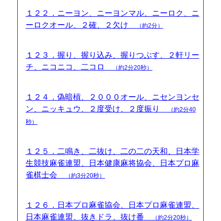
１２２．ニーヨン、ニーヨンマル、ニーロク、ニ
ーロクオール、２確、２欠け
（約2分）
１２３．握り、握り込み、握りつぶす、２軒リー
チ、ニコニコ、二コロ
（約2分20秒）
１２４．偽暗槓、２０００オール、ニセンヨンセ
ン、ニッキュウ、２度受け、２度振り
（約2分40
秒）
１２５．二鳴き、二抜け、二の二の天和、日本学
生競技麻雀連盟、日本健康麻将協会、日本プロ麻
雀棋士会
（約3分20秒）
１２６．日本プロ麻雀協会、日本プロ麻雀連盟、
日本麻雀連盟、抜きドラ、抜け番
（約2分20秒）