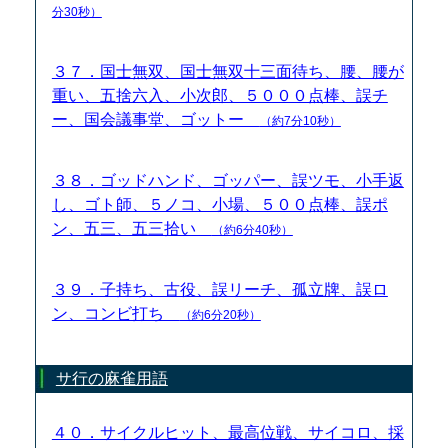
分30秒）
３７．国士無双、国士無双十三面待ち、腰、腰が
重い、五捨六入、小次郎、５０００点棒、誤チ
ー、国会議事堂、ゴットー
（約7分10秒）
３８．ゴッドハンド、ゴッパー、誤ツモ、小手返
し、ゴト師、５ノコ、小場、５００点棒、誤ポ
ン、五三、五三拾い
（約6分40秒）
３９．子持ち、古役、誤リーチ、孤立牌、誤ロ
ン、コンビ打ち
（約6分20秒）
サ行の麻雀用語
４０．サイクルヒット、最高位戦、サイコロ、採