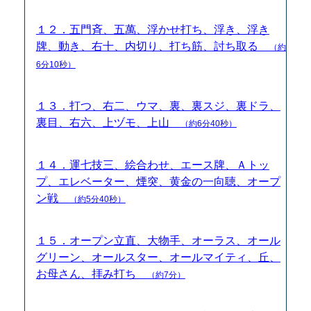
１２．五門斉、五萬、浮かせ打ち、浮き、浮き
牌、動き、右十、内切り、打ち筋、討ち取る
（約
6分10秒）
１３．打つ、右二、ウマ、裏、裏スジ、裏ドラ、
裏目、右六、上ヅモ、上山
（約6分40秒）
１４．運七技三、絵合わせ、エース牌、Ａトッ
プ、エレベーター、煙突、黄金の一向聴、オープ
ン戦
（約5分40秒）
１５．オープン立直、大物手、オーラス、オール
グリーン、オールスター、オールマイティ、丘、
お母さん、拝み打ち
（約7分）