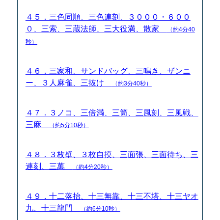
４５．三色同順、三色連刻、３０００・６００
０、三索、三蔵法師、三大役満、散家
（約4分40
秒）
４６．三家和、サンドバッグ、三鳴き、ザンニ
ー、３人麻雀、三抜け
（約3分40秒）
４７．３ノコ、三倍満、三筒、三風刻、三風戦、
三麻
（約5分10秒）
４８．３枚壁、３枚自摸、三面張、三面待ち、三
連刻、三萬
（約4分20秒）
４９．十二落抬、十三無靠、十三不塔、十三ヤオ
九、十三龍門
（約6分10秒）