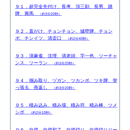
９１．超完全先付け、長考、頂三刻、長男、跳
牌、籌馬
（約3分20秒）
９２．直がけ、チョンチョン、城壁牌、チョン
ボ、チンイツ、清盃口
（約2分40秒）
９３．清麻雀、沈埋、清老頭、字一色、ツーチャ
ンス、ツーラン
（約3分20秒）
９４．掴み取り、ヅガン、ツカンポ、ツキ牌、突
っ張る、燕返し
（約3分20秒）
９５．積み込み、積み場、積み符、積み棒、ツメ
シボ
（約2分10秒）
９６．自摸、自摸和了、自摸切り、自摸切りリー