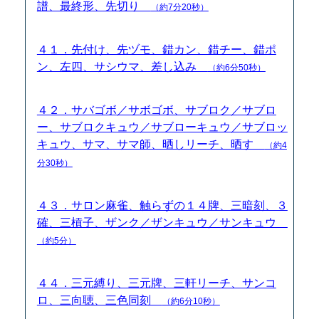
譜、最終形、先切り
（約7分20秒）
４１．先付け、先ヅモ、錯カン、錯チー、錯ポ
ン、左四、サシウマ、差し込み
（約6分50秒）
４２．サバゴボ／サボゴボ、サブロク／サブロ
ー、サブロクキュウ／サブローキュウ／サブロッ
キュウ、サマ、サマ師、晒しリーチ、晒す
（約4
分30秒）
４３．サロン麻雀、触らずの１４牌、三暗刻、３
確、三槓子、ザンク／ザンキュウ／サンキュウ
（約5分）
４４．三元縛り、三元牌、三軒リーチ、サンコ
ロ、三向聴、三色同刻
（約6分10秒）