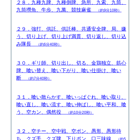
２８．九種九牌、九種倒牌、急所、九索、九筒、
九筒撈魚、牛歩、九萬、競技麻雀
（約9分10秒）
２９．強打、供託、供託棒、共通安全牌、局、嫌
う、切り上げ、切り上げ満貫、切り返し、切り込
み隊長
（約6分40秒）
３０．ギリ師、切り出し、切る、金鶏独立、筋心
牌、喰い替え、喰い下がり、喰い仕掛け、喰い
断
（約7分40秒）
３１．喰い散らかす、喰いっぱぐれ、喰い取り、
喰い直し、喰い流す、喰い伸ばし、喰い平和、喰
う、空カン、偶然役
（約10分20秒）
３２．空チー、空中戦、空ポン、愚形、愚形待
ち、クズ手、クズ牌、下りポン、口三味線
（約5