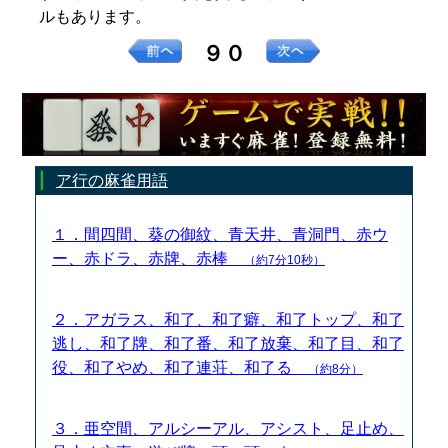
ルもあります。
９０
ア行の麻雀用語
１．間四間、葵の御紋、青天井、青洞門、赤ウ
ー、赤ドラ、赤牌、赤棒
（約7分10秒）
２．アガラス、和了、和了癖、和了トップ、和了
逃し、和了牌、和了番、和了放棄、和了目、和了
役、和了やめ、和了連荘、和了る
（約8分）
３．亜空間、アルシーアル、アシスト、足止め、