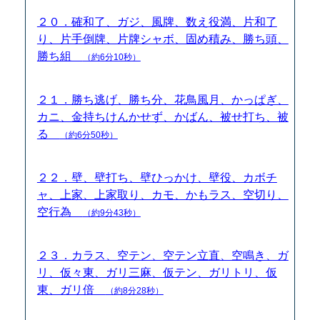
２０．確和了、ガジ、風牌、数え役満、片和了
り、片手倒牌、片牌シャボ、固め積み、勝ち頭、
勝ち組
（約6分10秒）
２１．勝ち逃げ、勝ち分、花鳥風月、かっぱぎ、
カニ、金持ちけんかせず、かばん、被せ打ち、被
る
（約6分50秒）
２２．壁、壁打ち、壁ひっかけ、壁役、カボチ
ャ、上家、上家取り、カモ、かもラス、空切り、
空行為
（約9分43秒）
２３．カラス、空テン、空テン立直、空鳴き、ガ
リ、仮々東、ガリ三麻、仮テン、ガリトリ、仮
東、ガリ倍
（約8分28秒）