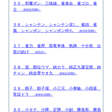
５５．邪魔ポン、三味線、雀鬼会、雀ゴロ、雀
士
（約6分50秒）
５６．シャンテン、シャンテン戻し、雀頭、雀
風、シャンポン、シャンポン待ち
（約3分50秒）
５７．雀力、雀歴、双竜争珠、熟牌、十分形、出
世の妨げ
（約5分）
５８．巡、順位ウマ、純カラ、純正九蓮宝燈、純
チャン、純全帯ヤオ九
（約6分20秒）
５９．順子、順子場、小三元、小車輪、小四喜、
常設ドラ
（約6分20秒）
６０．小タテ、少牌、定牌、小副、勝負形、勝負