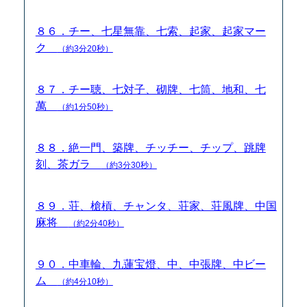
８６．チー、七星無靠、七索、起家、起家マー
ク
（約3分20秒）
８７．チー聴、七対子、砌牌、七筒、地和、七
萬
（約1分50秒）
８８．絶一門、築牌、チッチー、チップ、跳牌
刻、茶ガラ
（約3分30秒）
８９．荘、槍槓、チャンタ、荘家、荘風牌、中国
麻将
（約2分40秒）
９０．中車輪、九蓮宝燈、中、中張牌、中ビー
ム
（約4分10秒）