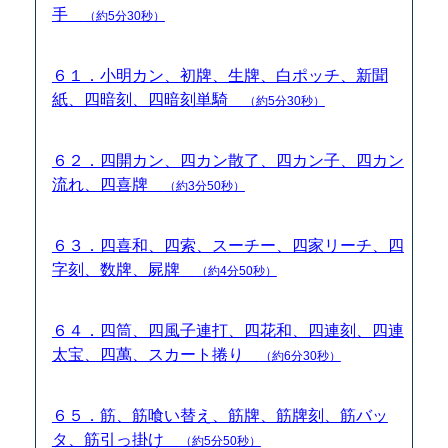
手
（約5分30秒）
６１．小明カン、初牌、生牌、白ポッチ、新聞
紙、四暗刻、四暗刻単騎
（約5分30秒）
６２．四開カン、四カン散了、四カン子、四カン
流れ、四喜牌
（約3分50秒）
６３．四喜和、四索、スーチー、四家リーチ、四
字刻、数牌、屍牌
（約4分50秒）
６４．四筒、四風子連打、四花和、四連刻、四連
太宝、四萬、スカート捲り
（約6分30秒）
６５．筋、筋喰い替え、筋牌、筋牌刻、筋バッ
タ、筋引っ掛け
（約5分50秒）