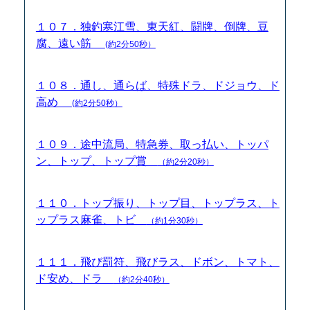
１０７．独釣寒江雪、東天紅、闘牌、倒牌、豆
腐、遠い筋
(約2分50秒）
１０８．通し、通らば、特殊ドラ、ドジョウ、ド
高め
(約2分50秒）
１０９．途中流局、特急券、取っ払い、トッパ
ン、トップ、トップ賞
（約2分20秒）
１１０．トップ振り、トップ目、トップラス、ト
ップラス麻雀、トビ
（約1分30秒）
１１１．飛び罰符、飛びラス、ドボン、トマト、
ド安め、ドラ
（約2分40秒）