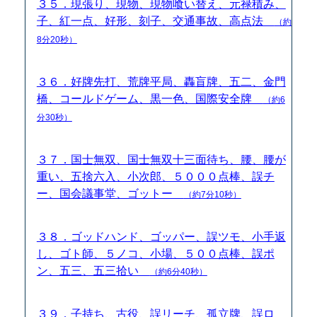
３５．現張り、現物、現物喰い替え、元禄積み、
子、紅一点、好形、刻子、交通事故、高点法
（約
8分20秒）
３６．好牌先打、荒牌平局、轟盲牌、五二、金門
橋、コールドゲーム、黒一色、国際安全牌
（約6
分30秒）
３７．国士無双、国士無双十三面待ち、腰、腰が
重い、五捨六入、小次郎、５０００点棒、誤チ
ー、国会議事堂、ゴットー
（約7分10秒）
３８．ゴッドハンド、ゴッパー、誤ツモ、小手返
し、ゴト師、５ノコ、小場、５００点棒、誤ポ
ン、五三、五三拾い
（約6分40秒）
３９．子持ち、古役、誤リーチ、孤立牌、誤ロ