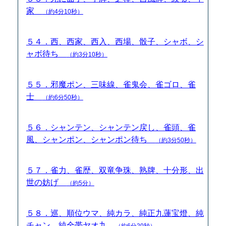
家
（約4分10秒）
５４．西、西家、西入、西場、骰子、シャボ、シ
ャボ待ち
（約3分10秒）
５５．邪魔ポン、三味線、雀鬼会、雀ゴロ、雀
士
（約6分50秒）
５６．シャンテン、シャンテン戻し、雀頭、雀
風、シャンポン、シャンポン待ち
（約3分50秒）
５７．雀力、雀歴、双竜争珠、熟牌、十分形、出
世の妨げ
（約5分）
５８．巡、順位ウマ、純カラ、純正九蓮宝燈、純
チャン、純全帯ヤオ九
（約6分20秒）