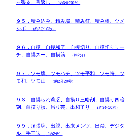
っ張る、燕返し
（約3分20秒）
９５．積み込み、積み場、積み符、積み棒、ツメ
シボ
（約2分10秒）
９６．自摸、自摸和了、自摸切り、自摸切りリー
チ、自摸スー、自摸筋
（約2分）
９７．ツモ牌、ツモハチ、ツモ平和、ツモ符、ツ
モ和、ツモ山
（約2分20秒）
９８．自摸られ貧乏、自摸り三暗刻、自摸り四暗
刻、自摸り損、吊り芸、出和了り
（約3分10秒）
９９．頂張牌、出親、出来メンツ、出禁、デジタ
ル、手三味
（約2分）