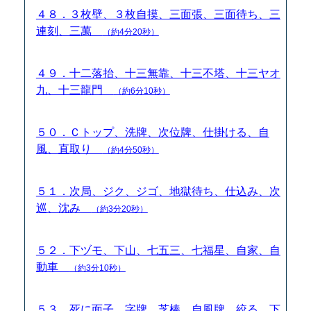
４８．３枚壁、３枚自摸、三面張、三面待ち、三
連刻、三萬
（約4分20秒）
４９．十二落抬、十三無靠、十三不塔、十三ヤオ
九、十三龍門
（約6分10秒）
５０．Ｃトップ、洗牌、次位牌、仕掛ける、自
風、直取り
（約4分50秒）
５１．次局、ジク、ジゴ、地獄待ち、仕込み、次
巡、沈み
（約3分20秒）
５２．下ヅモ、下山、七五三、七福星、自家、自
動車
（約3分10秒）
５３．死に面子、字牌、芝棒、自風牌、絞る、下