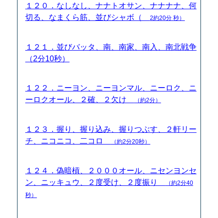
１２０．なしなし、ナナトオサン、ナナナナ、何
切る、なまくら筋、並びシャボ（
2約20分 秒）
１２１．並びバッタ、南、南家、南入、南北戦争
（2分10秒）
１２２．ニーヨン、ニーヨンマル、ニーロク、ニ
ーロクオール、２確、２欠け
（約2分）
１２３．握り、握り込み、握りつぶす、２軒リー
チ、ニコニコ、二コロ
（約2分20秒）
１２４．偽暗槓、２０００オール、ニセンヨンセ
ン、ニッキュウ、２度受け、２度振り
（約2分40
秒）