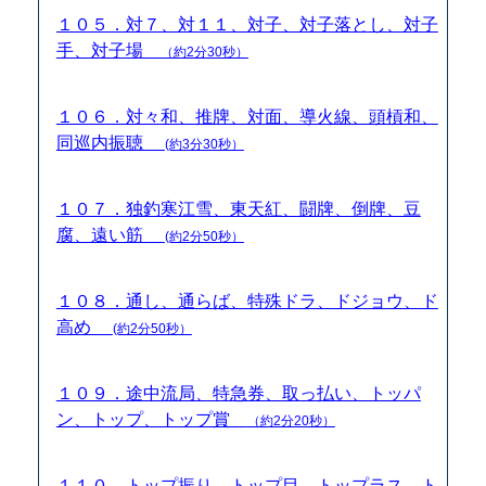
１０５．対７、対１１、対子、対子落とし、対子
手、対子場
（約2分30秒）
１０６．対々和、推牌、対面、導火線、頭槓和、
同巡内振聴
(約3分30秒）
１０７．独釣寒江雪、東天紅、闘牌、倒牌、豆
腐、遠い筋
(約2分50秒）
１０８．通し、通らば、特殊ドラ、ドジョウ、ド
高め
(約2分50秒）
１０９．途中流局、特急券、取っ払い、トッパ
ン、トップ、トップ賞
（約2分20秒）
１１０．トップ振り、トップ目、トップラス、ト