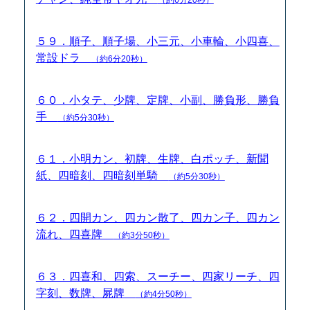
５９．順子、順子場、小三元、小車輪、小四喜、
常設ドラ
（約6分20秒）
６０．小タテ、少牌、定牌、小副、勝負形、勝負
手
（約5分30秒）
６１．小明カン、初牌、生牌、白ポッチ、新聞
紙、四暗刻、四暗刻単騎
（約5分30秒）
６２．四開カン、四カン散了、四カン子、四カン
流れ、四喜牌
（約3分50秒）
６３．四喜和、四索、スーチー、四家リーチ、四
字刻、数牌、屍牌
（約4分50秒）