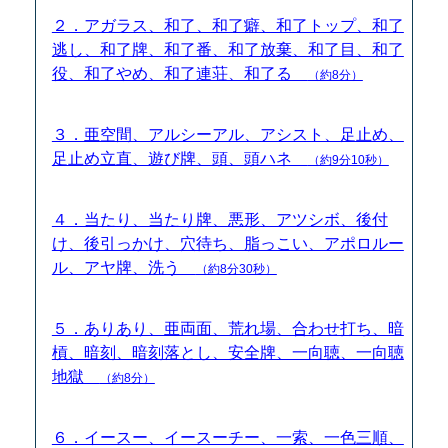
２．アガラス、和了、和了癖、和了トップ、和了
逃し、和了牌、和了番、和了放棄、和了目、和了
役、和了やめ、和了連荘、和了る
（約8分）
３．亜空間、アルシーアル、アシスト、足止め、
足止め立直、遊び牌、頭、頭ハネ
（約9分10秒）
４．当たり、当たり牌、悪形、アツシボ、後付
け、後引っかけ、穴待ち、脂っこい、アポロルー
ル、アヤ牌、洗う
（約8分30秒）
５．ありあり、亜両面、荒れ場、合わせ打ち、暗
槓、暗刻、暗刻落とし、安全牌、一向聴、一向聴
地獄
（約8分）
６．イースー、イースーチー、一索、一色三順、