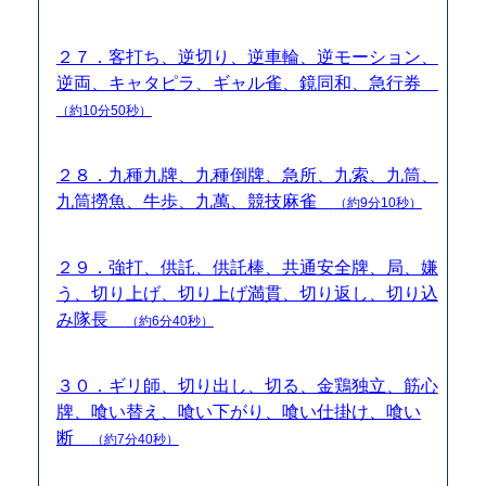
２７．客打ち、逆切り、逆車輪、逆モーション、
逆両、キャタピラ、ギャル雀、鏡同和、急行券
（約10分50秒）
２８．九種九牌、九種倒牌、急所、九索、九筒、
九筒撈魚、牛歩、九萬、競技麻雀
（約9分10秒）
２９．強打、供託、供託棒、共通安全牌、局、嫌
う、切り上げ、切り上げ満貫、切り返し、切り込
み隊長
（約6分40秒）
３０．ギリ師、切り出し、切る、金鶏独立、筋心
牌、喰い替え、喰い下がり、喰い仕掛け、喰い
断
（約7分40秒）