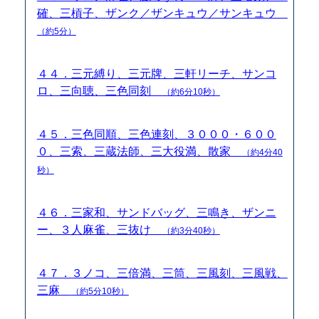
確、三槓子、ザンク／ザンキュウ／サンキュウ
（約5分）
４４．三元縛り、三元牌、三軒リーチ、サンコ
ロ、三向聴、三色同刻
（約6分10秒）
４５．三色同順、三色連刻、３０００・６００
０、三索、三蔵法師、三大役満、散家
（約4分40
秒）
４６．三家和、サンドバッグ、三鳴き、ザンニ
ー、３人麻雀、三抜け
（約3分40秒）
４７．３ノコ、三倍満、三筒、三風刻、三風戦、
三麻
（約5分10秒）