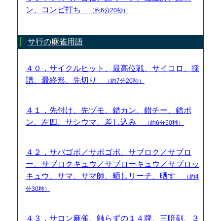
ン、コンビ打ち
（約6分20秒）
サ行の麻雀用語
４０．サイクルヒット、最高位戦、サイコロ、採
譜、最終形、先切り
（約7分20秒）
４１．先付け、先ヅモ、錯カン、錯チー、錯ポ
ン、左四、サシウマ、差し込み
（約6分50秒）
４２．サバゴボ／サボゴボ、サブロク／サブロ
ー、サブロクキュウ／サブローキュウ／サブロッ
キュウ、サマ、サマ師、晒しリーチ、晒す
（約4
分30秒）
４３．サロン麻雀、触らずの１４牌、三暗刻、３