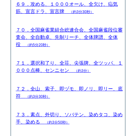
６９．攻める、１０００オール、全欠け、疝気
筋、宣言ドラ、宣言牌
（約3分30秒）
７０．全国麻雀業組合総連合会、全国麻雀段位審
査会、全自動卓、先制リーチ、全体牌譜、全体
役
（約5分20秒）
７１．選択和了り、全荘、尖張牌、全ツッパ、１
０００点棒、センニセン
（約3分）
７２．全山、索子、即ヅモ、即ノリ、即リー、底
符
（約3分30秒）
７３．素点、外切り、ソバテン、染めタコ、染め
手、染める
（約3分50秒）