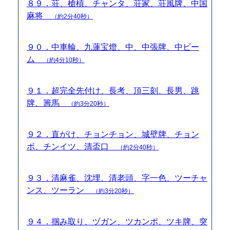
８９．荘、槍槓、チャンタ、荘家、荘風牌、中国
麻将
（約2分40秒）
９０．中車輪、九蓮宝燈、中、中張牌、中ビー
ム
（約4分10秒）
９１．超完全先付け、長考、頂三刻、長男、跳
牌、籌馬
（約3分20秒）
９２．直がけ、チョンチョン、城壁牌、チョン
ボ、チンイツ、清盃口
（約2分40秒）
９３．清麻雀、沈埋、清老頭、字一色、ツーチャ
ンス、ツーラン
（約3分20秒）
９４．掴み取り、ヅガン、ツカンポ、ツキ牌、突