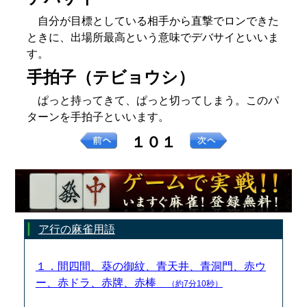
自分が目標としている相手から直撃でロンできた
ときに、出場所最高という意味でデバサイといいま
す。
手拍子（テビョウシ）
ぱっと持ってきて、ぱっと切ってしまう。このパ
ターンを手拍子といいます。
１０１
ア行の麻雀用語
１．間四間、葵の御紋、青天井、青洞門、赤ウ
ー、赤ドラ、赤牌、赤棒
（約7分10秒）