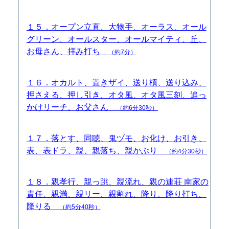
１５．オープン立直、大物手、オーラス、オール
グリーン、オールスター、オールマイティ、丘、
お母さん、拝み打ち
（約7分）
１６．オカルト、置きザイ、送り槓、送り込み、
押さえる、押し引き、オタ風、オタ風三刻、追っ
かけリーチ、お父さん
（約6分30秒）
１７．落とす、同聴、鬼ヅモ、お化け、お引き、
表、表ドラ、親、親落ち、親かぶり
（約4分30秒）
１８．親孝行、親っ跳、親流れ、親の連荘 南家の
責任、親満、親リー、親割れ、降り、降り打ち、
降りる
（約5分40秒）