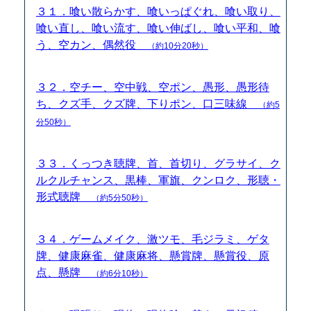
３１．喰い散らかす、喰いっぱぐれ、喰い取り、
喰い直し、喰い流す、喰い伸ばし、喰い平和、喰
う、空カン、偶然役
（約10分20秒）
３２．空チー、空中戦、空ポン、愚形、愚形待
ち、クズ手、クズ牌、下りポン、口三味線
（約5
分50秒）
３３．くっつき聴牌、首、首切り、グラサイ、ク
ルクルチャンス、黒棒、軍旗、クンロク、形聴・
形式聴牌
（約5分50秒）
３４．ゲームメイク、激ツモ、毛ジラミ、ゲタ
牌、健康麻雀、健康麻将、懸賞牌、懸賞役、原
点、懸牌
（約6分10秒）