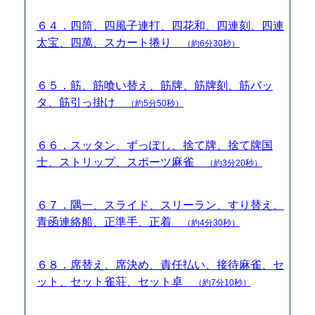
６４．四筒、四風子連打、四花和、四連刻、四連
太宝、四萬、スカート捲り
（約6分30秒）
６５．筋、筋喰い替え、筋牌、筋牌刻、筋バッ
タ、筋引っ掛け
（約5分50秒）
６６．スッタン、ずっぽし、捨て牌、捨て牌国
士、ストリップ、スポーツ麻雀
（約3分20秒）
６７．隅一、スライド、スリーラン、すり替え、
青函連絡船、正準手、正着
（約4分30秒）
６８．席替え、席決め、責任払い、接待麻雀、セ
ット、セット雀荘、セット卓
（約7分10秒）