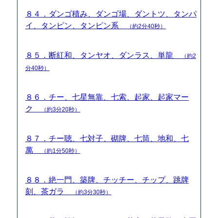
８４．ダンゴ積み、ダンゴ場、ダントツ、タンパ
イ、タンピン、タンピン系
（約2分40秒）
８５．断紅和、タンヤオ、ダンラス、単龍
（約2
分40秒）
８６．チー、七星無靠、七索、起家、起家マー
ク
（約3分20秒）
８７．チー聴、七対子、砌牌、七筒、地和、七
萬
（約1分50秒）
８８．絶一門、築牌、チッチー、チップ、跳牌
刻、茶ガラ
（約3分30秒）