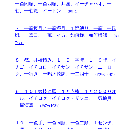
一色同順、一色四順、井圏、イーチャパオ、一
荘、一荘戦、イートン
（約8分）
７．一筒摸月／一筒撈月、１翻縛り、一筒、一風
戦、一盃口、一萬、イカ、如何様、如何様師
（約
7分）
８．筏、井桁積み、１・９・字牌、１・９牌、イ
チゴ、イチコロ、イチサン、イチサン・ニーロ
ク、一鳴き、一鳴き聴牌、一二四十
（約8分50秒）
９．１０１競技連盟、１万点棒、１万２０００オ
ール、イチロク、イチロク・ザンニ、一気通貫、
一局清算
（約7分10秒）
１０．一色手、一色同順、一色二順、１センチ、