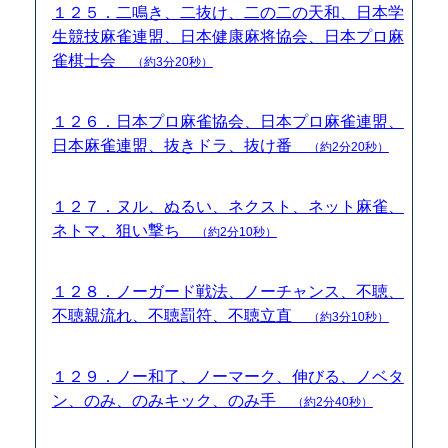
１２５．二鳴き、二抜け、二の二の天和、日本学
生競技麻雀連盟、日本健康麻将協会、日本プロ麻
雀棋士会
（約3分20秒）
１２６．日本プロ麻雀協会、日本プロ麻雀連盟、
日本麻雀連盟、抜きドラ、抜け番
（約2分20秒）
１２７．ヌル、ぬるい、ネクスト、ネット麻雀、
ネトマ、狙い撃ち
（約2分10秒）
１２８．ノーガード戦法、ノーチャンス、不聴、
不聴親流れ、不聴罰符、不聴立直
（約3分10秒）
１２９．ノー和了、ノーマーク、伸びる、ノベタ
ン、のみ、のみキック、のみ手
（約2分40秒）