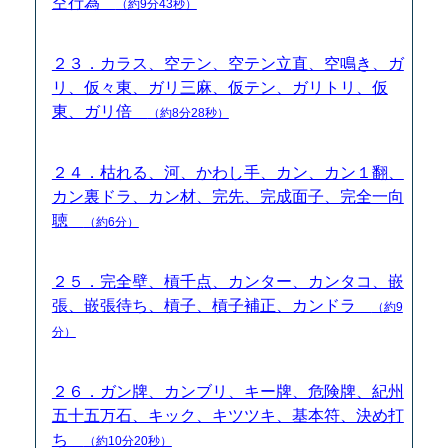
空行為
（約9分43秒）
２３．カラス、空テン、空テン立直、空鳴き、ガ
リ、仮々東、ガリ三麻、仮テン、ガリトリ、仮
東、ガリ倍
（約8分28秒）
２４．枯れる、河、かわし手、カン、カン１翻、
カン裏ドラ、カン材、完先、完成面子、完全一向
聴
（約6分）
２５．完全壁、槓千点、カンター、カンタコ、嵌
張、嵌張待ち、槓子、槓子補正、カンドラ
（約9
分）
２６．ガン牌、カンブリ、キー牌、危険牌、紀州
五十五万石、キック、キツツキ、基本符、決め打
ち
（約10分20秒）