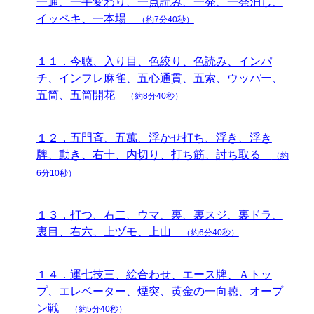
一通、一手変わり、一点読み、一発、一発消し、
イッペキ、一本場
（約7分40秒）
１１．今聴、入り目、色絞り、色読み、インパ
チ、インフレ麻雀、五心通貫、五索、ウッパー、
五筒、五筒開花
（約8分40秒）
１２．五門斉、五萬、浮かせ打ち、浮き、浮き
牌、動き、右十、内切り、打ち筋、討ち取る
（約
6分10秒）
１３．打つ、右二、ウマ、裏、裏スジ、裏ドラ、
裏目、右六、上ヅモ、上山
（約6分40秒）
１４．運七技三、絵合わせ、エース牌、Ａトッ
プ、エレベーター、煙突、黄金の一向聴、オープ
ン戦
（約5分40秒）