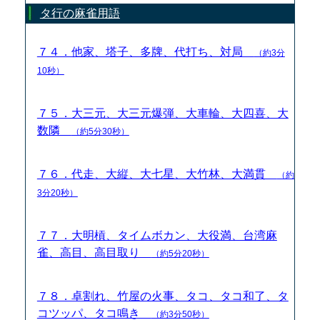
タ行の麻雀用語
７４．他家、塔子、多牌、代打ち、対局
（約3分
10秒）
７５．大三元、大三元爆弾、大車輪、大四喜、大
数隣
（約5分30秒）
７６．代走、大縦、大七星、大竹林、大満貫
（約
3分20秒）
７７．大明槓、タイムボカン、大役満、台湾麻
雀、高目、高目取り
（約5分20秒）
７８．卓割れ、竹屋の火事、タコ、タコ和了、タ
コツッパ、タコ鳴き
（約3分50秒）