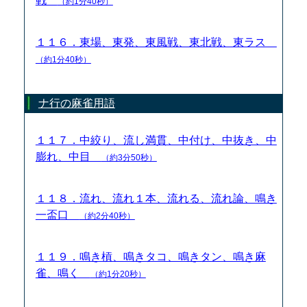
戦
（約1分40秒）
１１６．東場、東発、東風戦、東北戦、東ラス
（約1分40秒）
ナ行の麻雀用語
１１７．中絞り、流し満貫、中付け、中抜き、中
膨れ、中目
（約3分50秒）
１１８．流れ、流れ１本、流れる、流れ論、鳴き
一盃口
（約2分40秒）
１１９．鳴き槓、鳴きタコ、鳴きタン、鳴き麻
雀、鳴く
（約1分20秒）