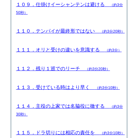
１０９．仕掛けイーシャンテンは避ける
（約3分
50秒）
１１０．テンパイが最終形ではない
（約3分20秒）
１１１．オリと受けの違いを意識する
（約3分）
１１２．残り１巡でのリーチ
（約3分20秒）
１１３．受けている時はより早く
（約3分10秒）
１１４．主役の上家では名脇役に徹する
（約3分
30秒）
１１５．ドラ切りには相応の責任を
（約3分10秒）