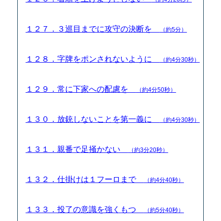
１２７．３巡目までに攻守の決断を
（約5分）
１２８．字牌をポンされないように
（約4分30秒）
１２９．常に下家への配慮を
（約4分50秒）
１３０．放銃しないことを第一義に
（約4分30秒）
１３１．親番で足掻かない
（約3分20秒）
１３２．仕掛けは１フーロまで
（約4分40秒）
１３３．投了の意識を強くもつ
（約5分40秒）