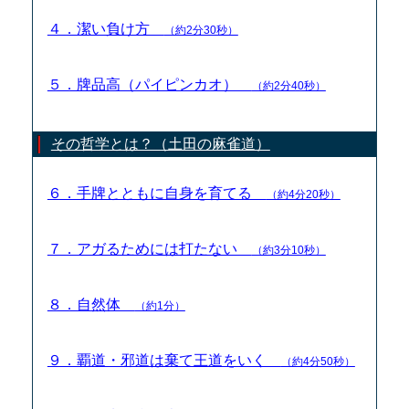
４．潔い負け方
（約2分30秒）
５．牌品高（パイピンカオ）
（約2分40秒）
その哲学とは？（土田の麻雀道）
６．手牌とともに自身を育てる
（約4分20秒）
７．アガるためには打たない
（約3分10秒）
８．自然体
（約1分）
９．覇道・邪道は棄て王道をいく
（約4分50秒）