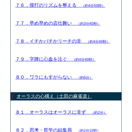
７６．摸打のリズムを整える
（約4分50秒）
７７．早め早めの店仕舞い
（約3分40秒）
７８．イチかバチかリーチの非
（約4分40秒）
７９．字牌に心血を注ぐ
（約4分40秒）
８０．ワラにもすがらない
（約6分）
オーラスの心構え（土田の麻雀道）
８１．オーラスはオーラスに非ず
（約2分）
８２．思考・哲学の結集局
（約2分10秒）