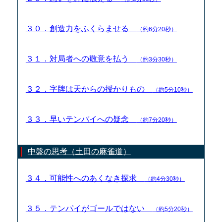
３０．創造力をふくらませる
（約6分20秒）
３１．対局者への敬意を払う
（約3分30秒）
３２．字牌は天からの授かりもの
（約5分10秒）
３３．早いテンパイへの疑念
（約7分20秒）
中盤の思考（土田の麻雀道）
３４．可能性へのあくなき探求
（約4分30秒）
３５．テンパイがゴールではない
（約5分20秒）