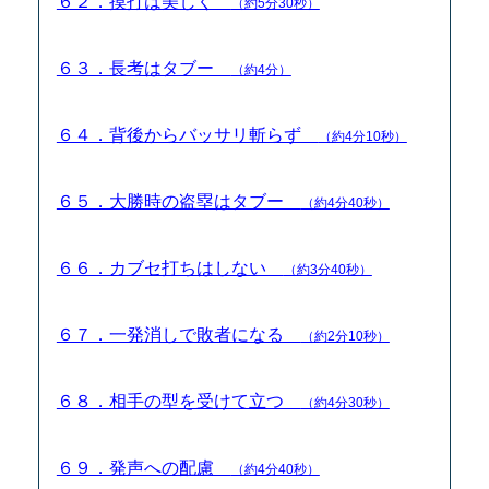
６２．摸打は美しく
（約5分30秒）
６３．長考はタブー
（約4分）
６４．背後からバッサリ斬らず
（約4分10秒）
６５．大勝時の盗塁はタブー
（約4分40秒）
６６．カブセ打ちはしない
（約3分40秒）
６７．一発消しで敗者になる
（約2分10秒）
６８．相手の型を受けて立つ
（約4分30秒）
６９．発声への配慮
（約4分40秒）