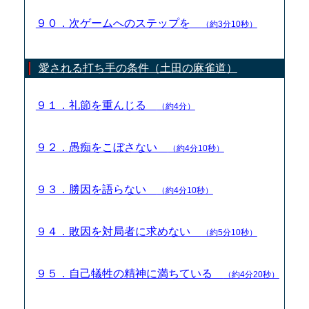
９０．次ゲームへのステップを
（約3分10秒）
愛される打ち手の条件（土田の麻雀道）
９１．礼節を重んじる
（約4分）
９２．愚痴をこぼさない
（約4分10秒）
９３．勝因を語らない
（約4分10秒）
９４．敗因を対局者に求めない
（約5分10秒）
９５．自己犠牲の精神に満ちている
（約4分20秒）