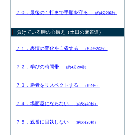
７０．最後の１打まで手順を守る
（約4分20秒）
負けている時の心構え（土田の麻雀道）
７１．表情の変化を自省する
（約4分20秒）
７２．学びの時間帯
（約4分20秒）
７３．勝者をリスペクトする
（約4分）
７４．場面屋にならない
（約5分40秒）
７５．親番に固執しない
（約6分20秒）