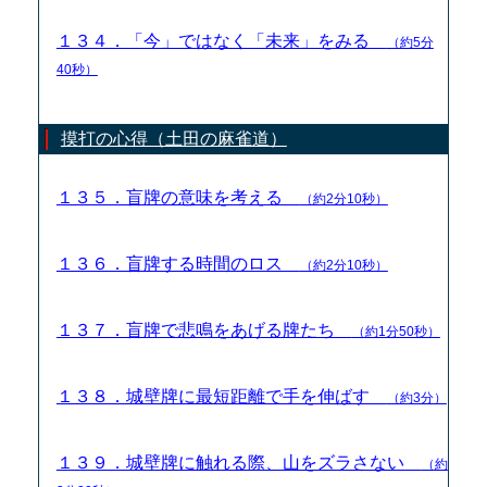
１３４．「今」ではなく「未来」をみる
（約5分
40秒）
摸打の心得（土田の麻雀道）
１３５．盲牌の意味を考える
（約2分10秒）
１３６．盲牌する時間のロス
（約2分10秒）
１３７．盲牌で悲鳴をあげる牌たち
（約1分50秒）
１３８．城壁牌に最短距離で手を伸ばす
（約3分）
１３９．城壁牌に触れる際、山をズラさない
（約