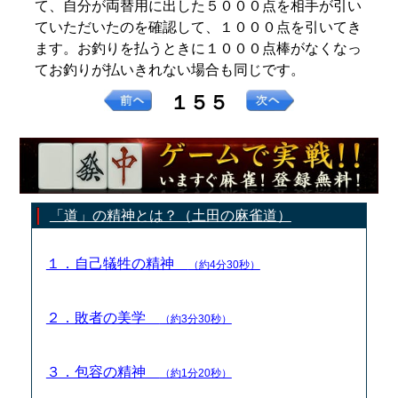
て、自分が両替用に出した５０００点を相手が引い
ていただいたのを確認して、１０００点を引いてき
ます。お釣りを払うときに１０００点棒がなくなっ
てお釣りが払いきれない場合も同じです。
１５５
「道」の精神とは？（土田の麻雀道）
１．自己犠牲の精神
（約4分30秒）
２．敗者の美学
（約3分30秒）
３．包容の精神
（約1分20秒）