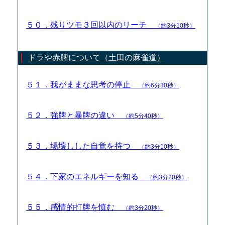
５０．残りツモ３回以内のリーチ
（約3分10秒）
ドラや赤牌について（土田の麻雀道）
５１．我がままな思考の停止
（約6分30秒）
５２．強牌と暴牌の違い
（約5分40秒）
５３．場壊しした自覚を持つ
（約3分10秒）
５４．下家のエネルギーを知る
（約3分20秒）
５５．感情的打牌を慎む
（約3分20秒）