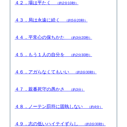
４２．場は平たく
（約2分10秒）
４３．局は永遠に続く
（約5分20秒）
４４．平常心の保ちかた
（約3分20秒）
４５．もう１人の自分を
（約2分30秒）
４６．アガらなくてもいい
（約3分30秒）
４７．親番死守の愚かさ
（約3分）
４８．ノーテン罰符に固執しない
（約4分）
４９．志の低いハイテイずらし
（約3分30秒）