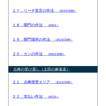
１７．リーチ宣言の作法
（約3分30秒）
１８．開門の作法
（約8分）
１９．開門場所の作法
（約2分30秒）
２０．カンの作法
（約6分30秒）
点棒の受け渡し（土田の麻雀道）
２１．点棒授受エリア
（約2分30秒）
２２．支払い作法
（約2分）