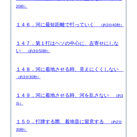
20秒）
１４６．河に最短距離で打っていく
（約3分40秒）
１４７．第１打はヘソの中心に、左寄せにしな
い
（約3分50秒）
１４８．河に着地させる時、見えにくくしない
（約3分30秒）
１４９．河に着地させる時、河を乱さない
（約3
分）
１５０．打牌する際、着地音に留意する
（約2分
30秒）