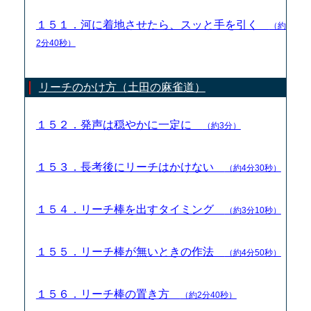
１５１．河に着地させたら、スッと手を引く
（約
2分40秒）
リーチのかけ方（土田の麻雀道）
１５２．発声は穏やかに一定に
（約3分）
１５３．長考後にリーチはかけない
（約4分30秒）
１５４．リーチ棒を出すタイミング
（約3分10秒）
１５５．リーチ棒が無いときの作法
（約4分50秒）
１５６．リーチ棒の置き方
（約2分40秒）