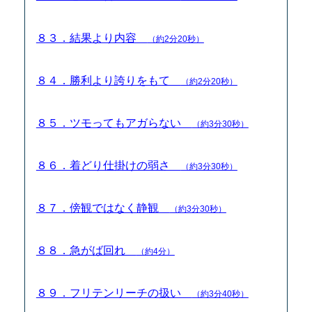
８３．結果より内容
（約2分20秒）
８４．勝利より誇りをもて
（約2分20秒）
８５．ツモってもアガらない
（約3分30秒）
８６．着どり仕掛けの弱さ
（約3分30秒）
８７．傍観ではなく静観
（約3分30秒）
８８．急がば回れ
（約4分）
８９．フリテンリーチの扱い
（約3分40秒）