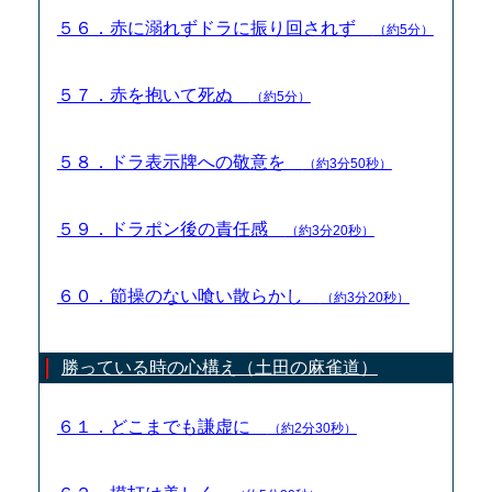
５６．赤に溺れずドラに振り回されず
（約5分）
５７．赤を抱いて死ぬ
（約5分）
５８．ドラ表示牌への敬意を
（約3分50秒）
５９．ドラポン後の責任感
（約3分20秒）
６０．節操のない喰い散らかし
（約3分20秒）
勝っている時の心構え（土田の麻雀道）
６１．どこまでも謙虚に
（約2分30秒）