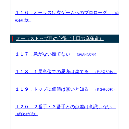
１１６．オーラスは次ゲームへのプロローグ
（約
4分40秒）
オーラストップ目の心得（土田の麻雀道）
１１７．急がない慌てない
（約3分50秒）
１１８．１局単位での思考は棄てる
（約2分50秒）
１１９．トップに価値は無いと知る
（約2分50秒）
１２０．２番手・３番手との点差は意識しない
（約3分50秒）