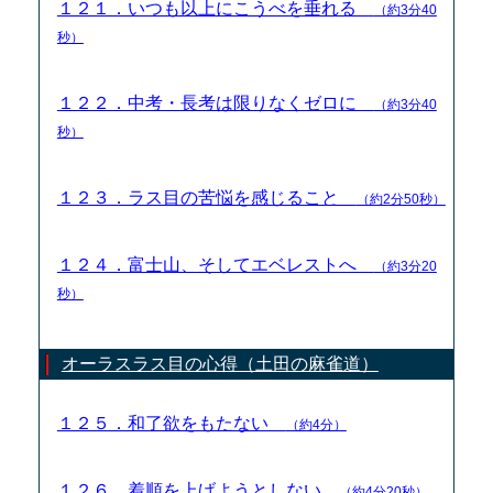
１２１．いつも以上にこうべを垂れる
（約3分40
秒）
１２２．中考・長考は限りなくゼロに
（約3分40
秒）
１２３．ラス目の苦悩を感じること
（約2分50秒）
１２４．富士山、そしてエベレストへ
（約3分20
秒）
オーラスラス目の心得（土田の麻雀道）
１２５．和了欲をもたない
（約4分）
１２６．着順を上げようとしない
（約4分20秒）