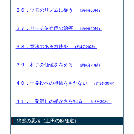
３６．ツモのリズムに従う
（約4分50秒）
３７．リーチ依存症の治療
（約4分20秒）
３８．意味のある放銃を
（約4分20秒）
３９．和了の価値を考える
（約4分20秒）
４０．一発役への畏怖をもたない
（約3分30秒）
４１．一発消しの愚かさを知る
（約3分30秒）
終盤の思考（土田の麻雀道）