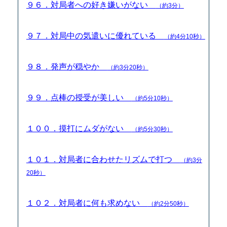
９６．対局者への好き嫌いがない
（約3分）
９７．対局中の気遣いに優れている
（約4分10秒）
９８．発声が穏やか
（約3分20秒）
９９．点棒の授受が美しい
（約5分10秒）
１００．摸打にムダがない
（約5分30秒）
１０１．対局者に合わせたリズムで打つ
（約3分
20秒）
１０２．対局者に何も求めない
（約2分50秒）