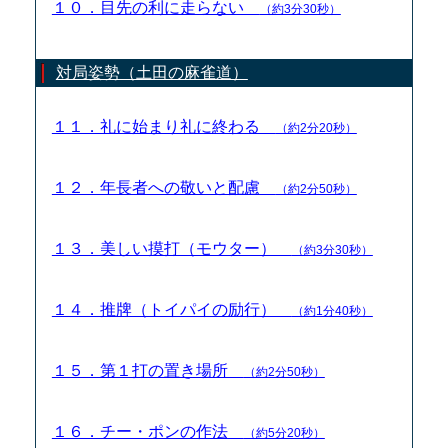
１０．目先の利に走らない
（約3分30秒）
対局姿勢（土田の麻雀道）
１１．礼に始まり礼に終わる
（約2分20秒）
１２．年長者への敬いと配慮
（約2分50秒）
１３．美しい摸打（モウター）
（約3分30秒）
１４．推牌（トイパイの励行）
（約1分40秒）
１５．第１打の置き場所
（約2分50秒）
１６．チー・ポンの作法
（約5分20秒）