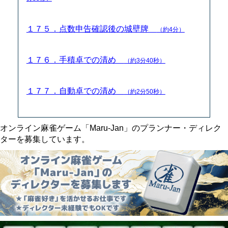
１７５．点数申告確認後の城壁牌
（約4分）
１７６．手積卓での清め
（約3分40秒）
１７７．自動卓での清め
（約2分50秒）
オンライン麻雀ゲーム「Maru-Jan」のプランナー・ディレク
ターを募集しています。