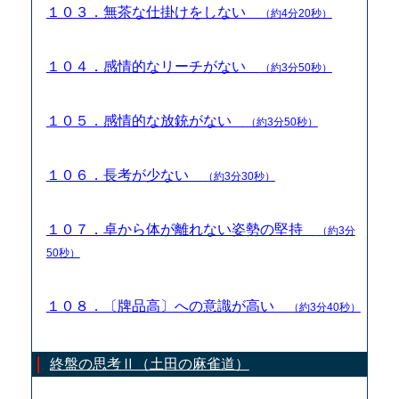
１０３．無茶な仕掛けをしない
（約4分20秒）
１０４．感情的なリーチがない
（約3分50秒）
１０５．感情的な放銃がない
（約3分50秒）
１０６．長考が少ない
（約3分30秒）
１０７．卓から体が離れない姿勢の堅持
（約3分
50秒）
１０８．〔牌品高〕への意識が高い
（約3分40秒）
終盤の思考Ⅱ（土田の麻雀道）