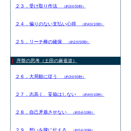
２３．受け取り作法
（約3分50秒）
２４．偏りのない支払い心得
（約4分10秒）
２５．リーチ棒の確保
（約2分50秒）
序盤の思考（土田の麻雀道）
２６．大局観に従う
（約3分50秒）
２７．志高く、妥協はしない
（約4分10秒）
２８．自己矛盾させない
（約5分10秒）
２９．想いを牌に伝える
（約5分30秒）