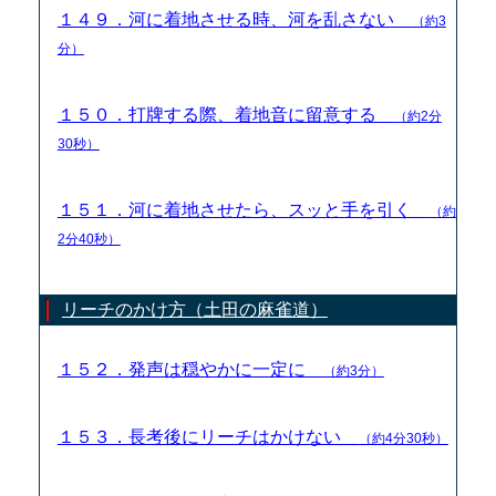
１４９．河に着地させる時、河を乱さない
（約3
分）
１５０．打牌する際、着地音に留意する
（約2分
30秒）
１５１．河に着地させたら、スッと手を引く
（約
2分40秒）
リーチのかけ方（土田の麻雀道）
１５２．発声は穏やかに一定に
（約3分）
１５３．長考後にリーチはかけない
（約4分30秒）