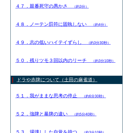
４７．親番死守の愚かさ
（約3分）
４８．ノーテン罰符に固執しない
（約4分）
４９．志の低いハイテイずらし
（約3分30秒）
５０．残りツモ３回以内のリーチ
（約3分10秒）
ドラや赤牌について（土田の麻雀道）
５１．我がままな思考の停止
（約6分30秒）
５２．強牌と暴牌の違い
（約5分40秒）
５３．場壊しした自覚を持つ
（約3分10秒）