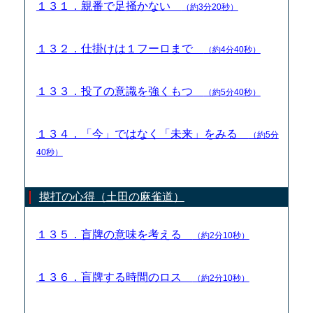
１３１．親番で足掻かない
（約3分20秒）
１３２．仕掛けは１フーロまで
（約4分40秒）
１３３．投了の意識を強くもつ
（約5分40秒）
１３４．「今」ではなく「未来」をみる
（約5分
40秒）
摸打の心得（土田の麻雀道）
１３５．盲牌の意味を考える
（約2分10秒）
１３６．盲牌する時間のロス
（約2分10秒）