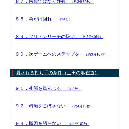
８７．傍観ではなく静観
（約3分30秒）
８８．急がば回れ
（約4分）
８９．フリテンリーチの扱い
（約3分40秒）
９０．次ゲームへのステップを
（約3分10秒）
愛される打ち手の条件（土田の麻雀道）
９１．礼節を重んじる
（約4分）
９２．愚痴をこぼさない
（約4分10秒）
９３．勝因を語らない
（約4分10秒）