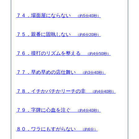
７４．場面屋にならない
（約5分40秒）
７５．親番に固執しない
（約6分20秒）
７６．摸打のリズムを整える
（約4分50秒）
７７．早め早めの店仕舞い
（約3分40秒）
７８．イチかバチかリーチの非
（約4分40秒）
７９．字牌に心血を注ぐ
（約4分40秒）
８０．ワラにもすがらない
（約6分）