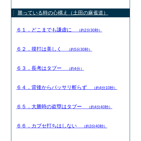
勝っている時の心構え（土田の麻雀道）
６１．どこまでも謙虚に
（約2分30秒）
６２．摸打は美しく
（約5分30秒）
６３．長考はタブー
（約4分）
６４．背後からバッサリ斬らず
（約4分10秒）
６５．大勝時の盗塁はタブー
（約4分40秒）
６６．カブセ打ちはしない
（約3分40秒）