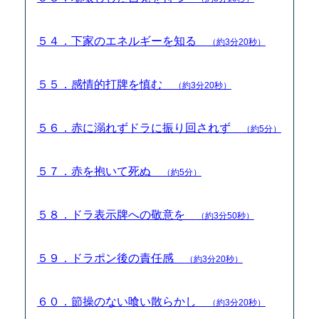
５４．下家のエネルギーを知る
（約3分20秒）
５５．感情的打牌を慎む
（約3分20秒）
５６．赤に溺れずドラに振り回されず
（約5分）
５７．赤を抱いて死ぬ
（約5分）
５８．ドラ表示牌への敬意を
（約3分50秒）
５９．ドラポン後の責任感
（約3分20秒）
６０．節操のない喰い散らかし
（約3分20秒）