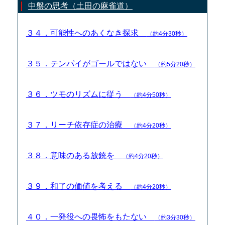
中盤の思考（土田の麻雀道）
３４．可能性へのあくなき探求
（約4分30秒）
３５．テンパイがゴールではない
（約5分20秒）
３６．ツモのリズムに従う
（約4分50秒）
３７．リーチ依存症の治療
（約4分20秒）
３８．意味のある放銃を
（約4分20秒）
３９．和了の価値を考える
（約4分20秒）
４０．一発役への畏怖をもたない
（約3分30秒）