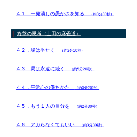
４１．一発消しの愚かさを知る
（約3分30秒）
終盤の思考（土田の麻雀道）
４２．場は平たく
（約2分10秒）
４３．局は永遠に続く
（約5分20秒）
４４．平常心の保ちかた
（約3分20秒）
４５．もう１人の自分を
（約2分30秒）
４６．アガらなくてもいい
（約3分30秒）