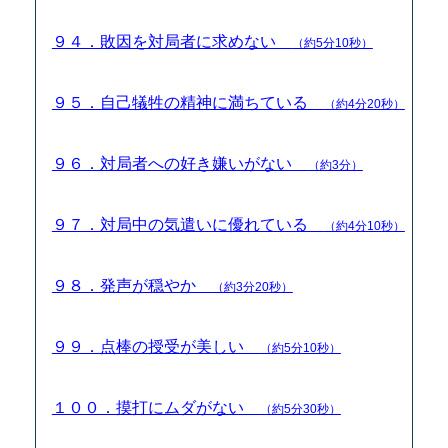
９４．敗因を対局者に求めない
（約5分10秒）
９５．自己犠牲の精神に満ちている
（約4分20秒）
９６．対局者への好き嫌いがない
（約3分）
９７．対局中の気遣いに優れている
（約4分10秒）
９８．発声が穏やか
（約3分20秒）
９９．点棒の授受が美しい
（約5分10秒）
１００．摸打にムダがない
（約5分30秒）