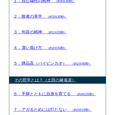
１．自己犠牲の精神
（約4分30秒）
２．敗者の美学
（約3分30秒）
３．包容の精神
（約1分20秒）
４．潔い負け方
（約2分30秒）
５．牌品高（パイピンカオ）
（約2分40秒）
その哲学とは？（土田の麻雀道）
６．手牌とともに自身を育てる
（約4分20秒）
７．アガるためには打たない
（約3分10秒）