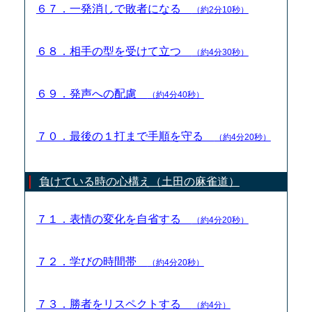
６７．一発消しで敗者になる
（約2分10秒）
６８．相手の型を受けて立つ
（約4分30秒）
６９．発声への配慮
（約4分40秒）
７０．最後の１打まで手順を守る
（約4分20秒）
負けている時の心構え（土田の麻雀道）
７１．表情の変化を自省する
（約4分20秒）
７２．学びの時間帯
（約4分20秒）
７３．勝者をリスペクトする
（約4分）