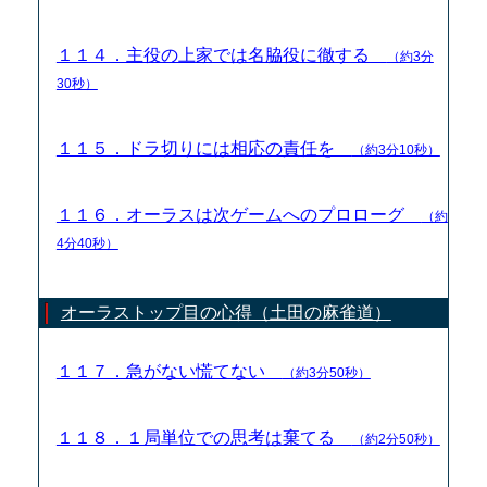
１１４．主役の上家では名脇役に徹する
（約3分
30秒）
１１５．ドラ切りには相応の責任を
（約3分10秒）
１１６．オーラスは次ゲームへのプロローグ
（約
4分40秒）
オーラストップ目の心得（土田の麻雀道）
１１７．急がない慌てない
（約3分50秒）
１１８．１局単位での思考は棄てる
（約2分50秒）