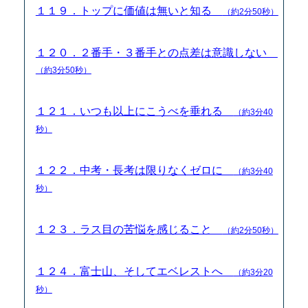
１１９．トップに価値は無いと知る
（約2分50秒）
１２０．２番手・３番手との点差は意識しない
（約3分50秒）
１２１．いつも以上にこうべを垂れる
（約3分40
秒）
１２２．中考・長考は限りなくゼロに
（約3分40
秒）
１２３．ラス目の苦悩を感じること
（約2分50秒）
１２４．富士山、そしてエベレストへ
（約3分20
秒）