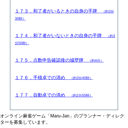
１７３．和了者がいるときの自身の手牌
（約3分
30秒）
１７４．和了者がいないときの自身の手牌
（約3
分50秒）
１７５．点数申告確認後の城壁牌
（約4分）
１７６．手積卓での清め
（約3分40秒）
１７７．自動卓での清め
（約2分50秒）
オンライン麻雀ゲーム「Maru-Jan」のプランナー・ディレク
ターを募集しています。