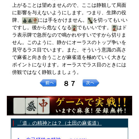
上がることは望めませんので、ここは静観して局面
に影響を与えないようにします。つまり、生牌の役
牌、
には手をかけません。
を切ってもいい
ですし。後から危なくなる
でもいいです。
はド
ラ表示牌で急所なので鳴かれやすいですから切りま
せん。このように、静かにオーラスのトップ争いを
見守るラス目でいます。また、そういう意識の高さ
で麻雀と向き合うことが麻雀道を極めていく大きな
ポイントになります。オーラスでラス目のときには
傍観ではなく静観しましょう。
８７
「道」の精神とは？（土田の麻雀道）