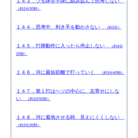
１４３．ツモ牌を手牌に組み込んで思考しない
（約2分30秒）
１４４．思考中、利き手を動かさない
（約3分）
１４５．打牌動作に入ったら停止しない
（約4分
20秒）
１４６．河に最短距離で打っていく
（約3分40秒）
１４７．第１打はヘソの中心に、左寄せにしな
い
（約3分50秒）
１４８．河に着地させる時、見えにくくしない
（約3分30秒）