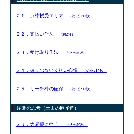
２１．点棒授受エリア
（約2分30秒）
２２．支払い作法
（約2分）
２３．受け取り作法
（約3分50秒）
２４．偏りのない支払い心得
（約4分10秒）
２５．リーチ棒の確保
（約2分50秒）
序盤の思考（土田の麻雀道）
２６．大局観に従う
（約3分50秒）