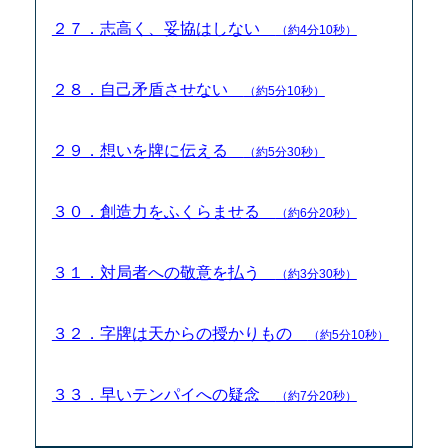
２７．志高く、妥協はしない
（約4分10秒）
２８．自己矛盾させない
（約5分10秒）
２９．想いを牌に伝える
（約5分30秒）
３０．創造力をふくらませる
（約6分20秒）
３１．対局者への敬意を払う
（約3分30秒）
３２．字牌は天からの授かりもの
（約5分10秒）
３３．早いテンパイへの疑念
（約7分20秒）