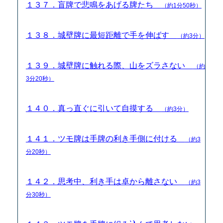
１３７．盲牌で悲鳴をあげる牌たち
（約1分50秒）
１３８．城壁牌に最短距離で手を伸ばす
（約3分）
１３９．城壁牌に触れる際、山をズラさない
（約
3分20秒）
１４０．真っ直ぐに引いて自摸する
（約3分）
１４１．ツモ牌は手牌の利き手側に付ける
（約3
分20秒）
１４２．思考中、利き手は卓から離さない
（約3
分30秒）