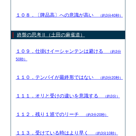
１０８．〔牌品高〕への意識が高い
（約3分40秒）
終盤の思考Ⅱ（土田の麻雀道）
１０９．仕掛けイーシャンテンは避ける
（約3分
50秒）
１１０．テンパイが最終形ではない
（約3分20秒）
１１１．オリと受けの違いを意識する
（約3分）
１１２．残り１巡でのリーチ
（約3分20秒）
１１３．受けている時はより早く
（約3分10秒）