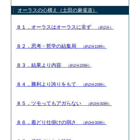
オーラスの心構え（土田の麻雀道）
８１．オーラスはオーラスに非ず
（約2分）
８２．思考・哲学の結集局
（約2分10秒）
８３．結果より内容
（約2分20秒）
８４．勝利より誇りをもて
（約2分20秒）
８５．ツモってもアガらない
（約3分30秒）
８６．着どり仕掛けの弱さ
（約3分30秒）