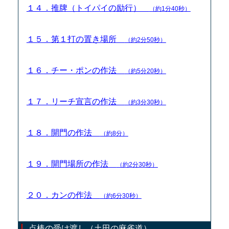
１４．推牌（トイパイの励行）
（約1分40秒）
１５．第１打の置き場所
（約2分50秒）
１６．チー・ポンの作法
（約5分20秒）
１７．リーチ宣言の作法
（約3分30秒）
１８．開門の作法
（約8分）
１９．開門場所の作法
（約2分30秒）
２０．カンの作法
（約6分30秒）
点棒の受け渡し（土田の麻雀道）