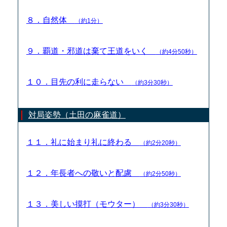
８．自然体
（約1分）
９．覇道・邪道は棄て王道をいく
（約4分50秒）
１０．目先の利に走らない
（約3分30秒）
対局姿勢（土田の麻雀道）
１１．礼に始まり礼に終わる
（約2分20秒）
１２．年長者への敬いと配慮
（約2分50秒）
１３．美しい摸打（モウター）
（約3分30秒）