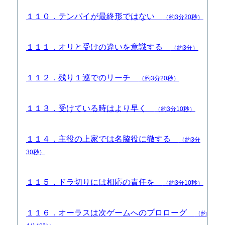
１１０．テンパイが最終形ではない
（約3分20秒）
１１１．オリと受けの違いを意識する
（約3分）
１１２．残り１巡でのリーチ
（約3分20秒）
１１３．受けている時はより早く
（約3分10秒）
１１４．主役の上家では名脇役に徹する
（約3分
30秒）
１１５．ドラ切りには相応の責任を
（約3分10秒）
１１６．オーラスは次ゲームへのプロローグ
（約