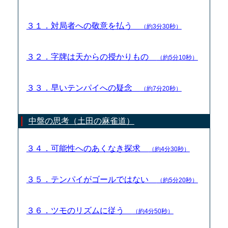
３１．対局者への敬意を払う
（約3分30秒）
３２．字牌は天からの授かりもの
（約5分10秒）
３３．早いテンパイへの疑念
（約7分20秒）
中盤の思考（土田の麻雀道）
３４．可能性へのあくなき探求
（約4分30秒）
３５．テンパイがゴールではない
（約5分20秒）
３６．ツモのリズムに従う
（約4分50秒）