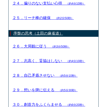
２４．偏りのない支払い心得
（約4分10秒）
２５．リーチ棒の確保
（約2分50秒）
序盤の思考（土田の麻雀道）
２６．大局観に従う
（約3分50秒）
２７．志高く、妥協はしない
（約4分10秒）
２８．自己矛盾させない
（約5分10秒）
２９．想いを牌に伝える
（約5分30秒）
３０．創造力をふくらませる
（約6分20秒）