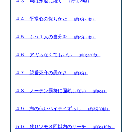
４３．局は永遠に続く
（約5分20秒）
４４．平常心の保ちかた
（約3分20秒）
４５．もう１人の自分を
（約2分30秒）
４６．アガらなくてもいい
（約3分30秒）
４７．親番死守の愚かさ
（約3分）
４８．ノーテン罰符に固執しない
（約4分）
４９．志の低いハイテイずらし
（約3分30秒）
５０．残りツモ３回以内のリーチ
（約3分10秒）