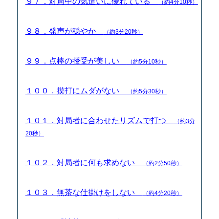
９７．対局中の気遣いに優れている
（約4分10秒）
９８．発声が穏やか
（約3分20秒）
９９．点棒の授受が美しい
（約5分10秒）
１００．摸打にムダがない
（約5分30秒）
１０１．対局者に合わせたリズムで打つ
（約3分
20秒）
１０２．対局者に何も求めない
（約2分50秒）
１０３．無茶な仕掛けをしない
（約4分20秒）