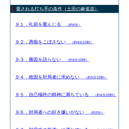
愛される打ち手の条件（土田の麻雀道）
９１．礼節を重んじる
（約4分）
９２．愚痴をこぼさない
（約4分10秒）
９３．勝因を語らない
（約4分10秒）
９４．敗因を対局者に求めない
（約5分10秒）
９５．自己犠牲の精神に満ちている
（約4分20秒）
９６．対局者への好き嫌いがない
（約3分）