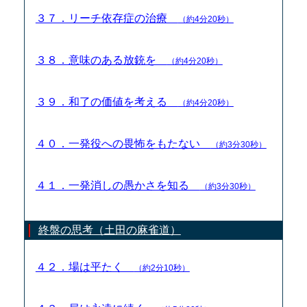
３７．リーチ依存症の治療
（約4分20秒）
３８．意味のある放銃を
（約4分20秒）
３９．和了の価値を考える
（約4分20秒）
４０．一発役への畏怖をもたない
（約3分30秒）
４１．一発消しの愚かさを知る
（約3分30秒）
終盤の思考（土田の麻雀道）
４２．場は平たく
（約2分10秒）