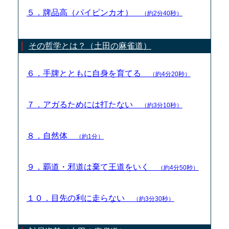
５．牌品高（パイピンカオ）
（約2分40秒）
その哲学とは？（土田の麻雀道）
６．手牌とともに自身を育てる
（約4分20秒）
７．アガるためには打たない
（約3分10秒）
８．自然体
（約1分）
９．覇道・邪道は棄て王道をいく
（約4分50秒）
１０．目先の利に走らない
（約3分30秒）