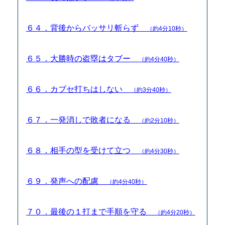
６４．背後からバッサリ斬らず
（約4分10秒）
６５．大勝時の盗塁はタブー
（約4分40秒）
６６．カブセ打ちはしない
（約3分40秒）
６７．一発消しで敗者になる
（約2分10秒）
６８．相手の型を受けて立つ
（約4分30秒）
６９．発声への配慮
（約4分40秒）
７０．最後の１打まで手順を守る
（約4分20秒）