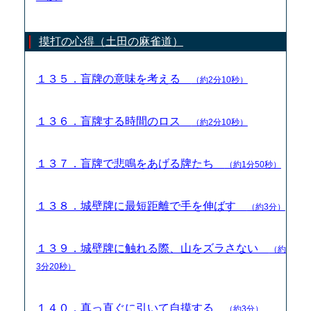
摸打の心得（土田の麻雀道）
１３５．盲牌の意味を考える
（約2分10秒）
１３６．盲牌する時間のロス
（約2分10秒）
１３７．盲牌で悲鳴をあげる牌たち
（約1分50秒）
１３８．城壁牌に最短距離で手を伸ばす
（約3分）
１３９．城壁牌に触れる際、山をズラさない
（約
3分20秒）
１４０．真っ直ぐに引いて自摸する
（約3分）