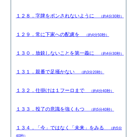
１２８．字牌をポンされないように
（約4分30秒）
１２９．常に下家への配慮を
（約4分50秒）
１３０．放銃しないことを第一義に
（約4分30秒）
１３１．親番で足掻かない
（約3分20秒）
１３２．仕掛けは１フーロまで
（約4分40秒）
１３３．投了の意識を強くもつ
（約5分40秒）
１３４．「今」ではなく「未来」をみる
（約5分
40秒）