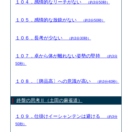
１０４．感情的なリーチがない
（約3分50秒）
１０５．感情的な放銃がない
（約3分50秒）
１０６．長考が少ない
（約3分30秒）
１０７．卓から体が離れない姿勢の堅持
（約3分
50秒）
１０８．〔牌品高〕への意識が高い
（約3分40秒）
終盤の思考Ⅱ（土田の麻雀道）
１０９．仕掛けイーシャンテンは避ける
（約3分
50秒）