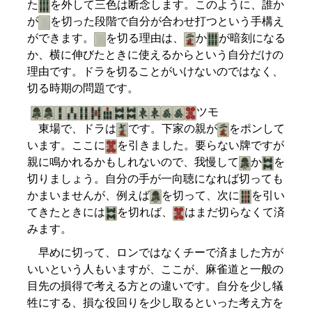
た
を外して三色は断念します。このように、誰か
が
を切った段階で自分が合わせ打つという手構え
ができます。
を切る理由は、
か
が暗刻になる
か、横に伸びたときに使えるからという自分だけの
理由です。ドラを切ることがいけないのではなく、
切る時期の問題です。
ツモ
東場で、ドラは
です。下家の親が
をポンして
います。ここに
を引きました。要らない牌ですが
親に鳴かれるかもしれないので、我慢して
か
を
切りましょう。自分の手が一向聴になれば切っても
かまいませんが、例えば
を切って、次に
を引い
てきたときには
を切れば、
はまだ切らなくて済
みます。
早めに切って、ロンではなくチーで済ました方が
いいという人もいますが、ここが、麻雀道と一般の
目先の損得で考える方との違いです。自分を少し犠
牲にする、損な役回りを少し取るといった考え方を