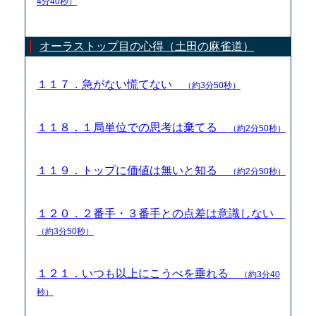
4分40秒）
オーラストップ目の心得（土田の麻雀道）
１１７．急がない慌てない
（約3分50秒）
１１８．１局単位での思考は棄てる
（約2分50秒）
１１９．トップに価値は無いと知る
（約2分50秒）
１２０．２番手・３番手との点差は意識しない
（約3分50秒）
１２１．いつも以上にこうべを垂れる
（約3分40
秒）