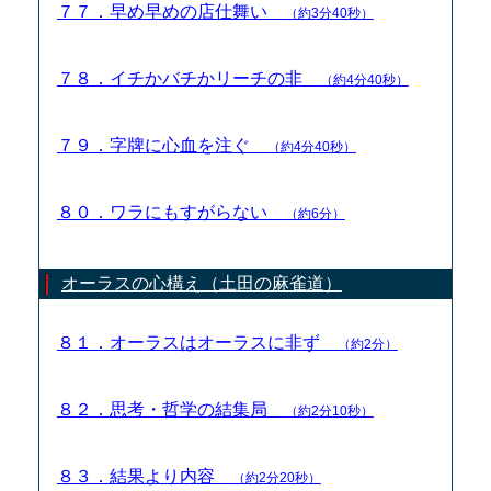
７７．早め早めの店仕舞い
（約3分40秒）
７８．イチかバチかリーチの非
（約4分40秒）
７９．字牌に心血を注ぐ
（約4分40秒）
８０．ワラにもすがらない
（約6分）
オーラスの心構え（土田の麻雀道）
８１．オーラスはオーラスに非ず
（約2分）
８２．思考・哲学の結集局
（約2分10秒）
８３．結果より内容
（約2分20秒）