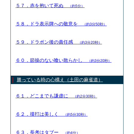
５７．赤を抱いて死ぬ
（約5分）
５８．ドラ表示牌への敬意を
（約3分50秒）
５９．ドラポン後の責任感
（約3分20秒）
６０．節操のない喰い散らかし
（約3分20秒）
勝っている時の心構え（土田の麻雀道）
６１．どこまでも謙虚に
（約2分30秒）
６２．摸打は美しく
（約5分30秒）
６３．長考はタブー
（約4分）