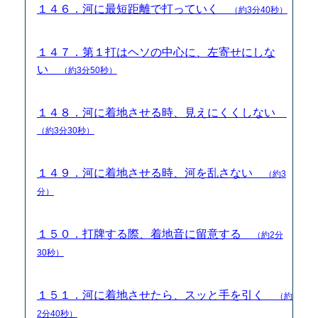
１４６．河に最短距離で打っていく
（約3分40秒）
１４７．第１打はヘソの中心に、左寄せにしな
い
（約3分50秒）
１４８．河に着地させる時、見えにくくしない
（約3分30秒）
１４９．河に着地させる時、河を乱さない
（約3
分）
１５０．打牌する際、着地音に留意する
（約2分
30秒）
１５１．河に着地させたら、スッと手を引く
（約
2分40秒）