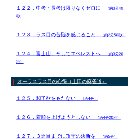
１２２．中考・長考は限りなくゼロに
（約3分40
秒）
１２３．ラス目の苦悩を感じること
（約2分50秒）
１２４．富士山、そしてエベレストへ
（約3分20
秒）
オーラスラス目の心得（土田の麻雀道）
１２５．和了欲をもたない
（約4分）
１２６．着順を上げようとしない
（約4分20秒）
１２７．３巡目までに攻守の決断を
（約5分）