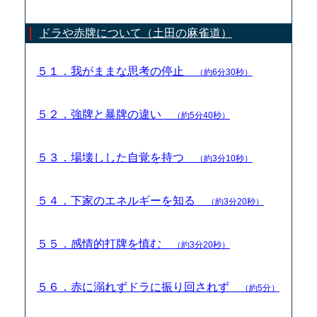
ドラや赤牌について（土田の麻雀道）
５１．我がままな思考の停止
（約6分30秒）
５２．強牌と暴牌の違い
（約5分40秒）
５３．場壊しした自覚を持つ
（約3分10秒）
５４．下家のエネルギーを知る
（約3分20秒）
５５．感情的打牌を慎む
（約3分20秒）
５６．赤に溺れずドラに振り回されず
（約5分）