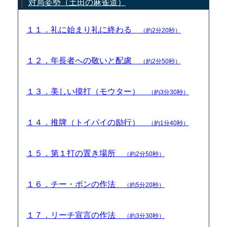
対局姿勢（土田の麻雀道）
１１．礼に始まり礼に終わる
（約2分20秒）
１２．年長者への敬いと配慮
（約2分50秒）
１３．美しい摸打（モウター）
（約3分30秒）
１４．推牌（トイパイの励行）
（約1分40秒）
１５．第１打の置き場所
（約2分50秒）
１６．チー・ポンの作法
（約5分20秒）
１７．リーチ宣言の作法
（約3分30秒）