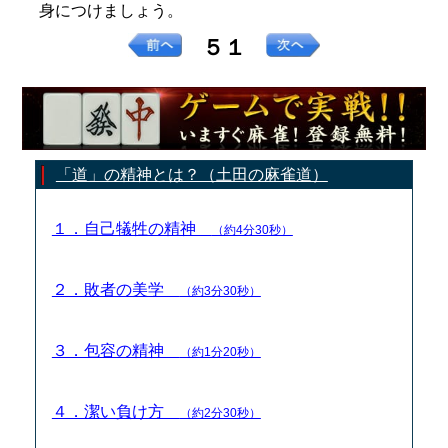
身につけましょう。
５１
「道」の精神とは？（土田の麻雀道）
１．自己犠牲の精神
（約4分30秒）
２．敗者の美学
（約3分30秒）
３．包容の精神
（約1分20秒）
４．潔い負け方
（約2分30秒）