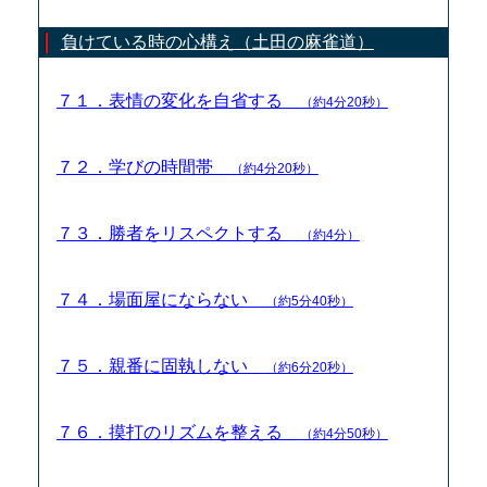
負けている時の心構え（土田の麻雀道）
７１．表情の変化を自省する
（約4分20秒）
７２．学びの時間帯
（約4分20秒）
７３．勝者をリスペクトする
（約4分）
７４．場面屋にならない
（約5分40秒）
７５．親番に固執しない
（約6分20秒）
７６．摸打のリズムを整える
（約4分50秒）