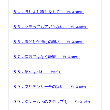
８４．勝利より誇りをもて
（約2分20秒）
８５．ツモってもアガらない
（約3分30秒）
８６．着どり仕掛けの弱さ
（約3分30秒）
８７．傍観ではなく静観
（約3分30秒）
８８．急がば回れ
（約4分）
８９．フリテンリーチの扱い
（約3分40秒）
９０．次ゲームへのステップを
（約3分10秒）