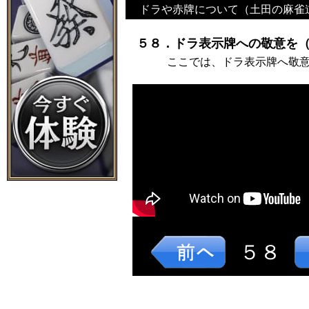
ドラや赤牌について（土田の麻雀
５８．ドラ表示牌への敬意を（
ここでは、ドラ表示牌へ敬
５８