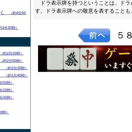
ドラ表示牌を持つということは、ドラ
す。ドラ表示牌への敬意を表することも
いく
（約4分50
約3分30秒）
５
（約2分20秒）
（約2分50秒）
）
（約3分30秒）
）
（約1分40秒）
分50秒）
分20秒）
分30秒）
30秒）