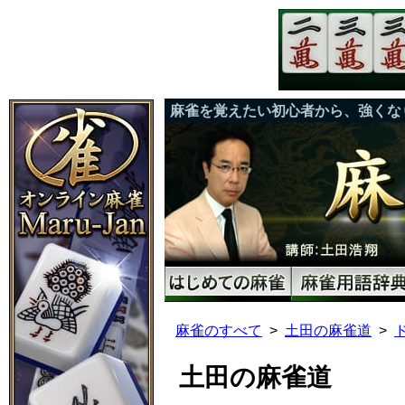
麻雀を覚えたい初心者から、強くな
麻雀のすべて
土田の麻雀道
土田の麻雀道