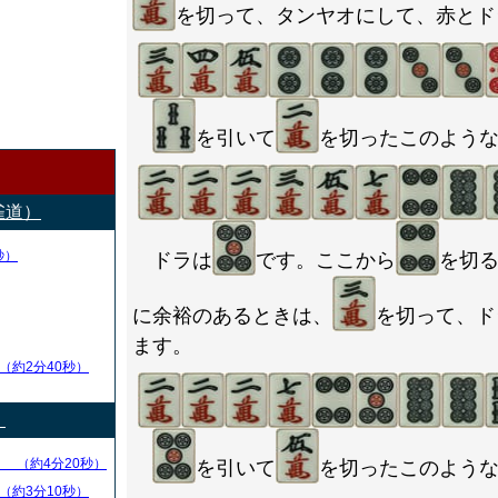
を切って、タンヤオにして、赤とド
を引いて
を切ったこのよう
雀道）
秒）
ドラは
です。ここから
を切
に余裕のあるときは、
を切って、ド
ます。
（約2分40秒）
）
る
（約4分20秒）
を引いて
を切ったこのよう
（約3分10秒）