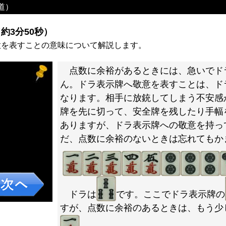
道）
約3分50秒）
意を表すことの意味について解説します。
点数に余裕があるときには、急いでド
ん。ドラ表示牌へ敬意を表すことは、ド
なります。相手に放銃してしまう不安感
牌を先に切って、安全牌を残したり手幅
ありますが、ドラ表示牌への敬意を持っ
だ、点数に余裕のないときは忘れてもか
ドラは
です。ここでドラ表示牌の
すが、点数に余裕のあるときは、もう少