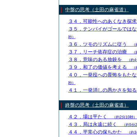
中盤の思考（土田の麻雀道）
３４．可能性へのあくなき探
３５．テンパイがゴールでは
秒）
３６．ツモのリズムに従う
（
３７．リーチ依存症の治療
（
３８．意味のある放銃を
（約4
３９．和了の価値を考える
（
４０．一発役への畏怖をもた
秒）
４１．一発消しの愚かさを知
終盤の思考（土田の麻雀道）
４２．場は平たく
（約2分10秒）
４３．局は永遠に続く
（約5分
４４．平常心の保ちかた
（約3