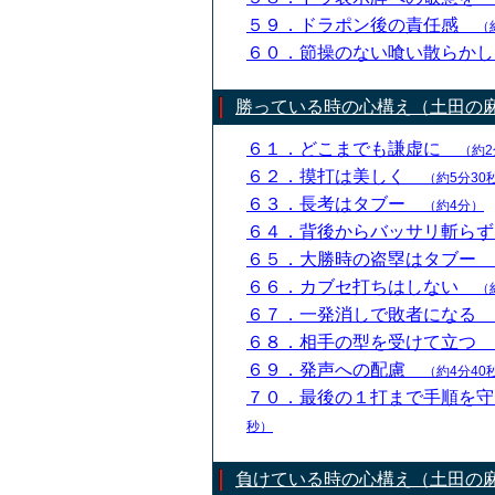
５９．ドラポン後の責任感
（
６０．節操のない喰い散らか
勝っている時の心構え（土田の
６１．どこまでも謙虚に
（約2
６２．摸打は美しく
（約5分30
６３．長考はタブー
（約4分）
６４．背後からバッサリ斬ら
６５．大勝時の盗塁はタブー
６６．カブセ打ちはしない
（
６７．一発消しで敗者になる
６８．相手の型を受けて立つ
６９．発声への配慮
（約4分40
７０．最後の１打まで手順を
秒）
負けている時の心構え（土田の