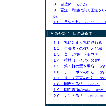
８．自然体
（約1分）
９．覇道・邪道は棄て王道を
秒）
１０．目先の利に走らない
（
対局姿勢（土田の麻雀道）
１１．礼に始まり礼に終わる
１２．年長者への敬いと配慮
１３．美しい摸打（モウター
１４．推牌（トイパイの励行
１５．第１打の置き場所
（約2
１６．チー・ポンの作法
（約5
１７．リーチ宣言の作法
（約3
１８．開門の作法
（約8分）
１９．開門場所の作法
（約2分
２０．カンの作法
（約6分30秒）