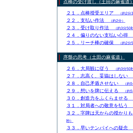
点棒の受け渡し（土田の麻雀道
２１．点棒授受エリア
（約2分
２２．支払い作法
（約2分）
２３．受け取り作法
（約3分50
２４．偏りのない支払い心得
２５．リーチ棒の確保
（約2分
序盤の思考（土田の麻雀道）
２６．大局観に従う
（約3分50
２７．志高く、妥協はしない
２８．自己矛盾させない
（約5
２９．想いを牌に伝える
（約5
３０．創造力をふくらませる
３１．対局者への敬意を払う
３２．字牌は天からの授かり
秒）
３３．早いテンパイへの疑念