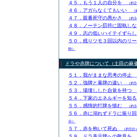
４５．もう１人の自分を
（約2
４６．アガらなくてもいい
（
４７．親番死守の愚かさ
（約3
４８．ノーテン罰符に固執し
４９．志の低いハイテイずら
５０．残りツモ３回以内のリ
秒）
ドラや赤牌について（土田の麻
５１．我がままな思考の停止
５２．強牌と暴牌の違い
（約5
５３．場壊しした自覚を持つ
５４．下家のエネルギーを知
５５．感情的打牌を慎む
（約3
５６．赤に溺れずドラに振り
分）
５７．赤を抱いて死ぬ
（約5分
５８．ドラ表示牌への敬意を