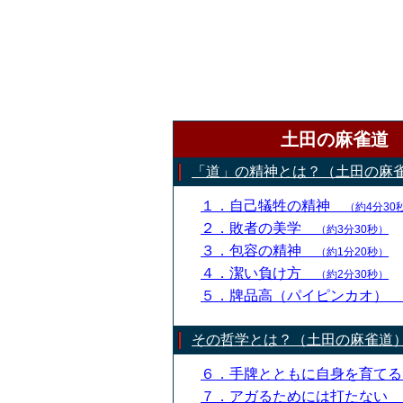
土田の麻雀道
「道」の精神とは？（土田の麻
１．自己犠牲の精神
（約4分30
２．敗者の美学
（約3分30秒）
３．包容の精神
（約1分20秒）
４．潔い負け方
（約2分30秒）
５．牌品高（パイピンカオ）
その哲学とは？（土田の麻雀道
６．手牌とともに自身を育て
７．アガるためには打たない