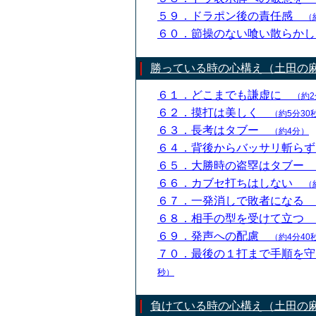
５９．ドラポン後の責任感
（
６０．節操のない喰い散らか
勝っている時の心構え（土田の
６１．どこまでも謙虚に
（約2
６２．摸打は美しく
（約5分30
６３．長考はタブー
（約4分）
６４．背後からバッサリ斬ら
６５．大勝時の盗塁はタブー
６６．カブセ打ちはしない
（
６７．一発消しで敗者になる
６８．相手の型を受けて立つ
６９．発声への配慮
（約4分40
７０．最後の１打まで手順を
秒）
負けている時の心構え（土田の