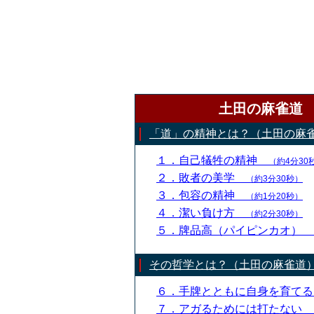
土田の麻雀道
「道」の精神とは？（土田の麻
１．自己犠牲の精神
（約4分30
２．敗者の美学
（約3分30秒）
３．包容の精神
（約1分20秒）
４．潔い負け方
（約2分30秒）
５．牌品高（パイピンカオ）
その哲学とは？（土田の麻雀道
６．手牌とともに自身を育て
７．アガるためには打たない