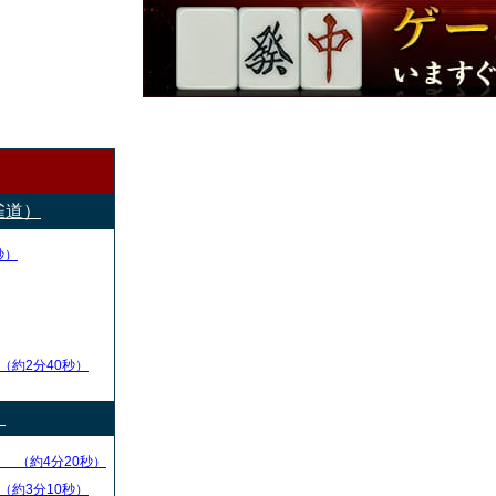
雀道）
秒）
（約2分40秒）
）
る
（約4分20秒）
（約3分10秒）