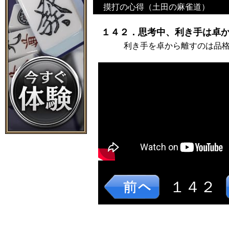
摸打の心得（土田の麻雀道）
１４２．思考中、利き手は卓か
利き手を卓から離すのは品
１４２