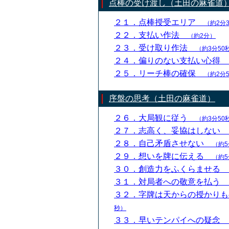
点棒の受け渡し（土田の麻雀道
２１．点棒授受エリア
（約2分
２２．支払い作法
（約2分）
２３．受け取り作法
（約3分50
２４．偏りのない支払い心得
２５．リーチ棒の確保
（約2分
序盤の思考（土田の麻雀道）
２６．大局観に従う
（約3分50
２７．志高く、妥協はしない
２８．自己矛盾させない
（約5
２９．想いを牌に伝える
（約5
３０．創造力をふくらませる
３１．対局者への敬意を払う
３２．字牌は天からの授かり
秒）
３３．早いテンパイへの疑念