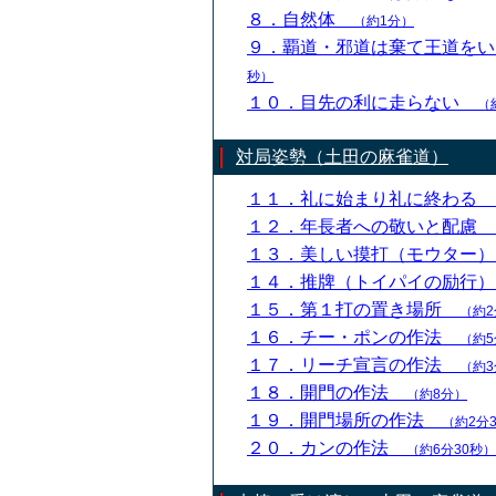
８．自然体
（約1分）
９．覇道・邪道は棄て王道を
秒）
１０．目先の利に走らない
（
対局姿勢（土田の麻雀道）
１１．礼に始まり礼に終わる
１２．年長者への敬いと配慮
１３．美しい摸打（モウター
１４．推牌（トイパイの励行
１５．第１打の置き場所
（約2
１６．チー・ポンの作法
（約5
１７．リーチ宣言の作法
（約3
１８．開門の作法
（約8分）
１９．開門場所の作法
（約2分
２０．カンの作法
（約6分30秒）