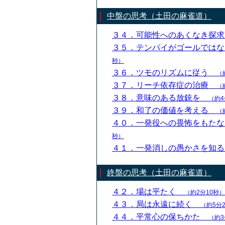
中盤の思考（土田の麻雀道）
３４．可能性へのあくなき探
３５．テンパイがゴールでは
秒）
３６．ツモのリズムに従う
（
３７．リーチ依存症の治療
（
３８．意味のある放銃を
（約4
３９．和了の価値を考える
（
４０．一発役への畏怖をもた
秒）
４１．一発消しの愚かさを知
終盤の思考（土田の麻雀道）
４２．場は平たく
（約2分10秒）
４３．局は永遠に続く
（約5分
４４．平常心の保ちかた
（約3