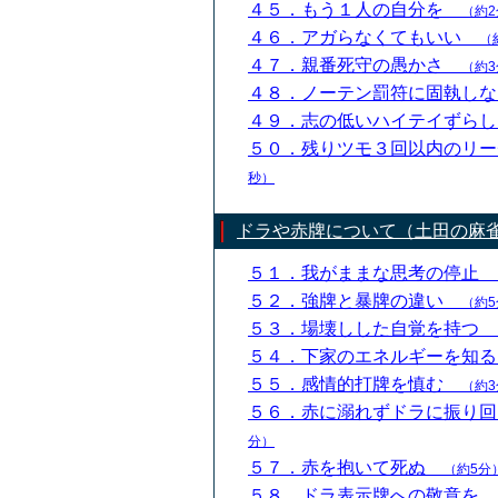
４５．もう１人の自分を
（約2
４６．アガらなくてもいい
（
４７．親番死守の愚かさ
（約3
４８．ノーテン罰符に固執し
４９．志の低いハイテイずら
５０．残りツモ３回以内のリ
秒）
ドラや赤牌について（土田の麻
５１．我がままな思考の停止
５２．強牌と暴牌の違い
（約5
５３．場壊しした自覚を持つ
５４．下家のエネルギーを知
５５．感情的打牌を慎む
（約3
５６．赤に溺れずドラに振り
分）
５７．赤を抱いて死ぬ
（約5分
５８．ドラ表示牌への敬意を