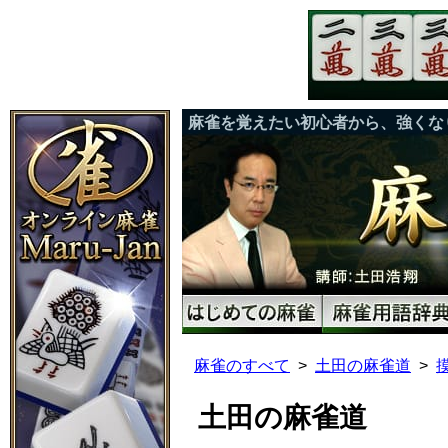
麻雀を覚えたい初心者から、強くな
麻雀のすべて
土田の麻雀道
土田の麻雀道