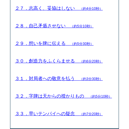
２７．志高く、妥協はしない
（約4分10秒）
２８．自己矛盾させない
（約5分10秒）
２９．想いを牌に伝える
（約5分30秒）
３０．創造力をふくらませる
（約6分20秒）
３１．対局者への敬意を払う
（約3分30秒）
３２．字牌は天からの授かりもの
（約5分10秒）
３３．早いテンパイへの疑念
（約7分20秒）