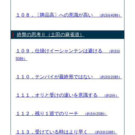
１０８．〔牌品高〕への意識が高い
（約3分40秒）
終盤の思考Ⅱ（土田の麻雀道）
１０９．仕掛けイーシャンテンは避ける
（約3分
50秒）
１１０．テンパイが最終形ではない
（約3分20秒）
１１１．オリと受けの違いを意識する
（約3分）
１１２．残り１巡でのリーチ
（約3分20秒）
１１３．受けている時はより早く
（約3分10秒）