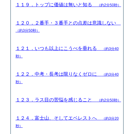
１１９．トップに価値は無いと知る
（約2分50秒）
１２０．２番手・３番手との点差は意識しない
（約3分50秒）
１２１．いつも以上にこうべを垂れる
（約3分40
秒）
１２２．中考・長考は限りなくゼロに
（約3分40
秒）
１２３．ラス目の苦悩を感じること
（約2分50秒）
１２４．富士山、そしてエベレストへ
（約3分20
秒）