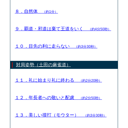
８．自然体
（約1分）
９．覇道・邪道は棄て王道をいく
（約4分50秒）
１０．目先の利に走らない
（約3分30秒）
対局姿勢（土田の麻雀道）
１１．礼に始まり礼に終わる
（約2分20秒）
１２．年長者への敬いと配慮
（約2分50秒）
１３．美しい摸打（モウター）
（約3分30秒）