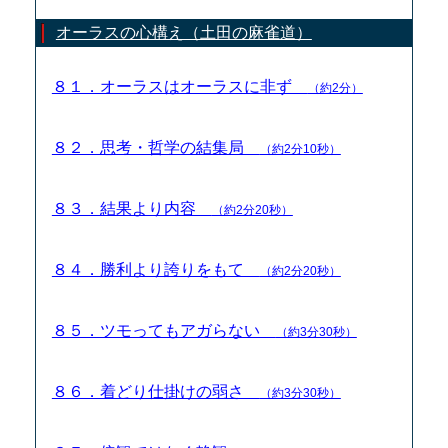
オーラスの心構え（土田の麻雀道）
８１．オーラスはオーラスに非ず
（約2分）
８２．思考・哲学の結集局
（約2分10秒）
８３．結果より内容
（約2分20秒）
８４．勝利より誇りをもて
（約2分20秒）
８５．ツモってもアガらない
（約3分30秒）
８６．着どり仕掛けの弱さ
（約3分30秒）