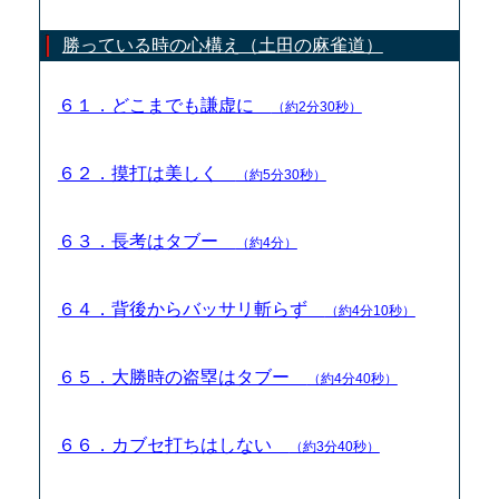
勝っている時の心構え（土田の麻雀道）
６１．どこまでも謙虚に
（約2分30秒）
６２．摸打は美しく
（約5分30秒）
６３．長考はタブー
（約4分）
６４．背後からバッサリ斬らず
（約4分10秒）
６５．大勝時の盗塁はタブー
（約4分40秒）
６６．カブセ打ちはしない
（約3分40秒）