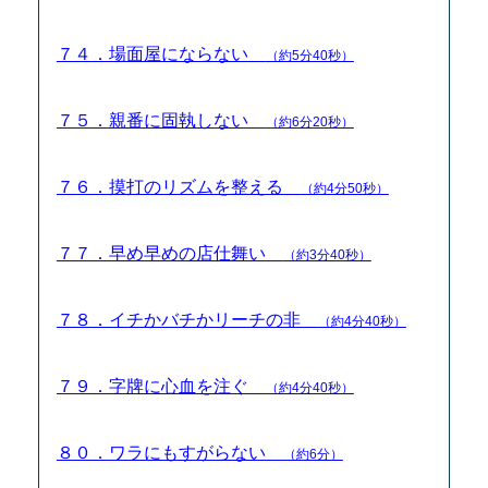
７４．場面屋にならない
（約5分40秒）
７５．親番に固執しない
（約6分20秒）
７６．摸打のリズムを整える
（約4分50秒）
７７．早め早めの店仕舞い
（約3分40秒）
７８．イチかバチかリーチの非
（約4分40秒）
７９．字牌に心血を注ぐ
（約4分40秒）
８０．ワラにもすがらない
（約6分）