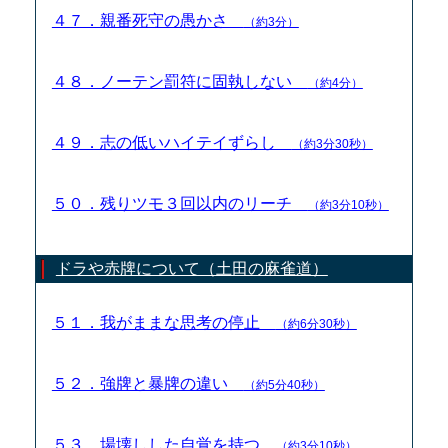
４７．親番死守の愚かさ
（約3分）
４８．ノーテン罰符に固執しない
（約4分）
４９．志の低いハイテイずらし
（約3分30秒）
５０．残りツモ３回以内のリーチ
（約3分10秒）
ドラや赤牌について（土田の麻雀道）
５１．我がままな思考の停止
（約6分30秒）
５２．強牌と暴牌の違い
（約5分40秒）
５３．場壊しした自覚を持つ
（約3分10秒）