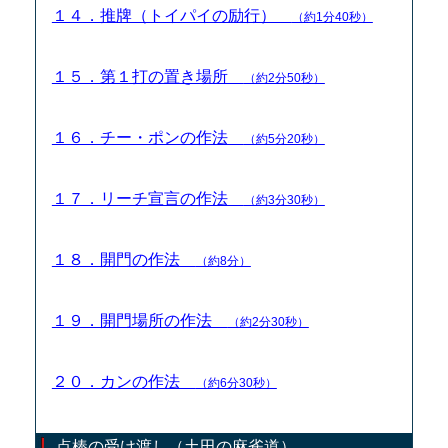
１４．推牌（トイパイの励行）
（約1分40秒）
１５．第１打の置き場所
（約2分50秒）
１６．チー・ポンの作法
（約5分20秒）
１７．リーチ宣言の作法
（約3分30秒）
１８．開門の作法
（約8分）
１９．開門場所の作法
（約2分30秒）
２０．カンの作法
（約6分30秒）
点棒の受け渡し（土田の麻雀道）