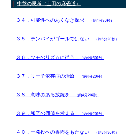
中盤の思考（土田の麻雀道）
３４．可能性へのあくなき探求
（約4分30秒）
３５．テンパイがゴールではない
（約5分20秒）
３６．ツモのリズムに従う
（約4分50秒）
３７．リーチ依存症の治療
（約4分20秒）
３８．意味のある放銃を
（約4分20秒）
３９．和了の価値を考える
（約4分20秒）
４０．一発役への畏怖をもたない
（約3分30秒）