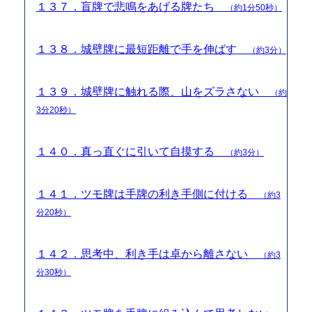
１３７．盲牌で悲鳴をあげる牌たち
（約1分50秒）
１３８．城壁牌に最短距離で手を伸ばす
（約3分）
１３９．城壁牌に触れる際、山をズラさない
（約
3分20秒）
１４０．真っ直ぐに引いて自摸する
（約3分）
１４１．ツモ牌は手牌の利き手側に付ける
（約3
分20秒）
１４２．思考中、利き手は卓から離さない
（約3
分30秒）