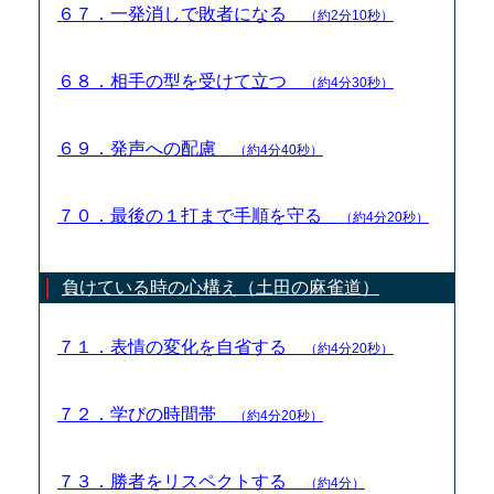
６７．一発消しで敗者になる
（約2分10秒）
６８．相手の型を受けて立つ
（約4分30秒）
６９．発声への配慮
（約4分40秒）
７０．最後の１打まで手順を守る
（約4分20秒）
負けている時の心構え（土田の麻雀道）
７１．表情の変化を自省する
（約4分20秒）
７２．学びの時間帯
（約4分20秒）
７３．勝者をリスペクトする
（約4分）