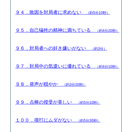
９４．敗因を対局者に求めない
（約5分10秒）
９５．自己犠牲の精神に満ちている
（約4分20秒）
９６．対局者への好き嫌いがない
（約3分）
９７．対局中の気遣いに優れている
（約4分10秒）
９８．発声が穏やか
（約3分20秒）
９９．点棒の授受が美しい
（約5分10秒）
１００．摸打にムダがない
（約5分30秒）