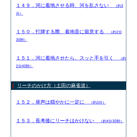
１４９．河に着地させる時、河を乱さない
（約3
分）
１５０．打牌する際、着地音に留意する
（約2分
30秒）
１５１．河に着地させたら、スッと手を引く
（約
2分40秒）
リーチのかけ方（土田の麻雀道）
１５２．発声は穏やかに一定に
（約3分）
１５３．長考後にリーチはかけない
（約4分30秒）