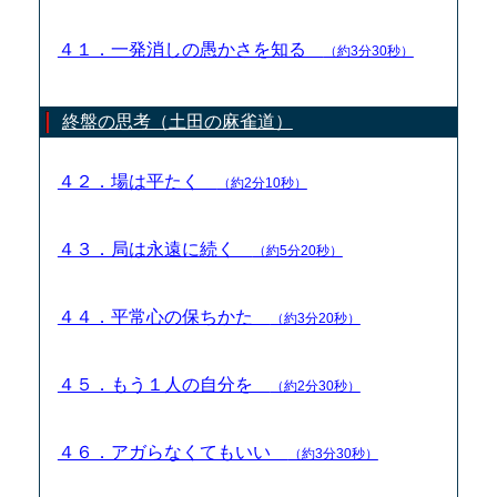
４１．一発消しの愚かさを知る
（約3分30秒）
終盤の思考（土田の麻雀道）
４２．場は平たく
（約2分10秒）
４３．局は永遠に続く
（約5分20秒）
４４．平常心の保ちかた
（約3分20秒）
４５．もう１人の自分を
（約2分30秒）
４６．アガらなくてもいい
（約3分30秒）