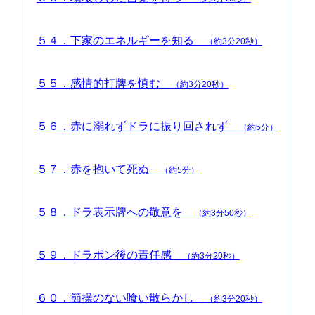
５４．下家のエネルギーを知る
（約3分20秒）
５５．感情的打牌を慎む
（約3分20秒）
５６．赤に溺れずドラに振り回されず
（約5分）
５７．赤を抱いて死ぬ
（約5分）
５８．ドラ表示牌への敬意を
（約3分50秒）
５９．ドラポン後の責任感
（約3分20秒）
６０．節操のない喰い散らかし
（約3分20秒）