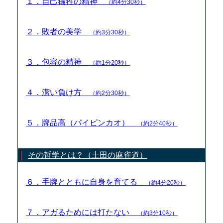
１．自己犠牲の精神
（約4分30秒）
２．敗者の美学
（約3分30秒）
３．包容の精神
（約1分20秒）
４．潔い負け方
（約2分30秒）
５．牌品高（パイピンカオ）
（約2分40秒）
その哲学とは？（土田の麻雀道）
６．手牌とともに自身を育てる
（約4分20秒）
７．アガるためには打たない
（約3分10秒）