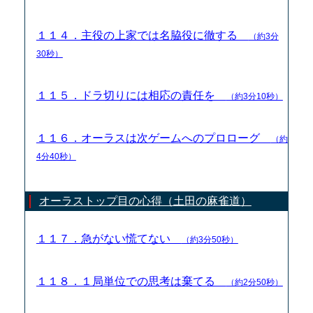
１１４．主役の上家では名脇役に徹する
（約3分
30秒）
１１５．ドラ切りには相応の責任を
（約3分10秒）
１１６．オーラスは次ゲームへのプロローグ
（約
4分40秒）
オーラストップ目の心得（土田の麻雀道）
１１７．急がない慌てない
（約3分50秒）
１１８．１局単位での思考は棄てる
（約2分50秒）