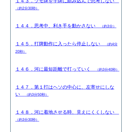
１４３．ツモ牌を手牌に組み込んで思考しない
（約2分30秒）
１４４．思考中、利き手を動かさない
（約3分）
１４５．打牌動作に入ったら停止しない
（約4分
20秒）
１４６．河に最短距離で打っていく
（約3分40秒）
１４７．第１打はヘソの中心に、左寄せにしな
い
（約3分50秒）
１４８．河に着地させる時、見えにくくしない
（約3分30秒）