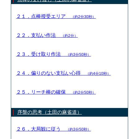
２１．点棒授受エリア
（約2分30秒）
２２．支払い作法
（約2分）
２３．受け取り作法
（約3分50秒）
２４．偏りのない支払い心得
（約4分10秒）
２５．リーチ棒の確保
（約2分50秒）
序盤の思考（土田の麻雀道）
２６．大局観に従う
（約3分50秒）