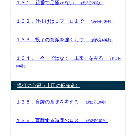
１３１．親番で足掻かない
（約3分20秒）
１３２．仕掛けは１フーロまで
（約4分40秒）
１３３．投了の意識を強くもつ
（約5分40秒）
１３４．「今」ではなく「未来」をみる
（約5分
40秒）
摸打の心得（土田の麻雀道）
１３５．盲牌の意味を考える
（約2分10秒）
１３６．盲牌する時間のロス
（約2分10秒）