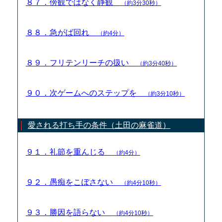
８７．傍観ではなく静観
（約3分30秒）
８８．急がば回れ
（約4分）
８９．フリテンリーチの扱い
（約3分40秒）
９０．次ゲームへのステップを
（約3分10秒）
愛される打ち手の条件（土田の麻雀道）
９１．礼節を重んじる
（約4分）
９２．愚痴をこぼさない
（約4分10秒）
９３．勝因を語らない
（約4分10秒）