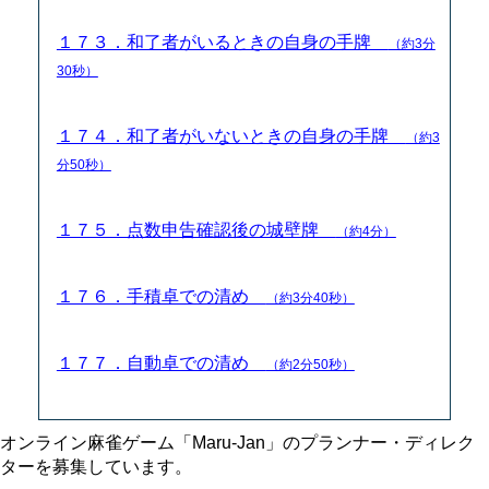
１７３．和了者がいるときの自身の手牌
（約3分
30秒）
１７４．和了者がいないときの自身の手牌
（約3
分50秒）
１７５．点数申告確認後の城壁牌
（約4分）
１７６．手積卓での清め
（約3分40秒）
１７７．自動卓での清め
（約2分50秒）
オンライン麻雀ゲーム「Maru-Jan」のプランナー・ディレク
ターを募集しています。