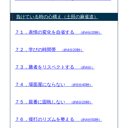
負けている時の心構え（土田の麻雀道）
７１．表情の変化を自省する
（約4分20秒）
７２．学びの時間帯
（約4分20秒）
７３．勝者をリスペクトする
（約4分）
７４．場面屋にならない
（約5分40秒）
７５．親番に固執しない
（約6分20秒）
７６．摸打のリズムを整える
（約4分50秒）