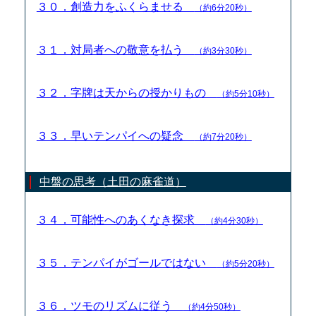
３０．創造力をふくらませる
（約6分20秒）
３１．対局者への敬意を払う
（約3分30秒）
３２．字牌は天からの授かりもの
（約5分10秒）
３３．早いテンパイへの疑念
（約7分20秒）
中盤の思考（土田の麻雀道）
３４．可能性へのあくなき探求
（約4分30秒）
３５．テンパイがゴールではない
（約5分20秒）
３６．ツモのリズムに従う
（約4分50秒）