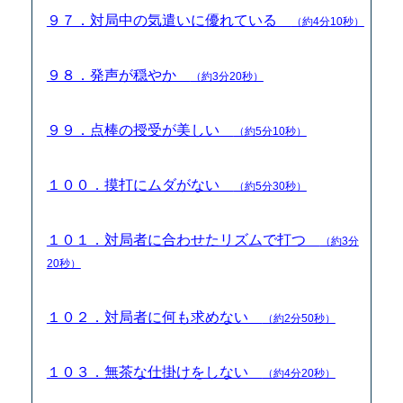
９７．対局中の気遣いに優れている
（約4分10秒）
９８．発声が穏やか
（約3分20秒）
９９．点棒の授受が美しい
（約5分10秒）
１００．摸打にムダがない
（約5分30秒）
１０１．対局者に合わせたリズムで打つ
（約3分
20秒）
１０２．対局者に何も求めない
（約2分50秒）
１０３．無茶な仕掛けをしない
（約4分20秒）