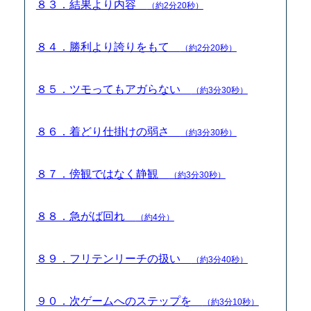
８３．結果より内容
（約2分20秒）
８４．勝利より誇りをもて
（約2分20秒）
８５．ツモってもアガらない
（約3分30秒）
８６．着どり仕掛けの弱さ
（約3分30秒）
８７．傍観ではなく静観
（約3分30秒）
８８．急がば回れ
（約4分）
８９．フリテンリーチの扱い
（約3分40秒）
９０．次ゲームへのステップを
（約3分10秒）