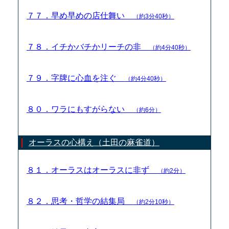
７７．早め早めの店仕舞い
（約3分40秒）
７８．イチかバチかリーチの非
（約4分40秒）
７９．字牌に心血を注ぐ
（約4分40秒）
８０．ワラにもすがらない
（約6分）
オーラスの心構え（土田の麻雀道）
８１．オーラスはオーラスに非ず
（約2分）
８２．思考・哲学の結集局
（約2分10秒）