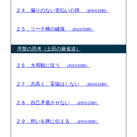
２４．偏りのない支払い心得
（約4分10秒）
２５．リーチ棒の確保
（約2分50秒）
序盤の思考（土田の麻雀道）
２６．大局観に従う
（約3分50秒）
２７．志高く、妥協はしない
（約4分10秒）
２８．自己矛盾させない
（約5分10秒）
２９．想いを牌に伝える
（約5分30秒）