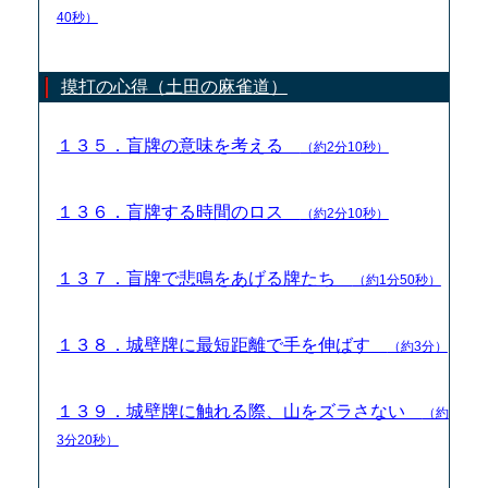
40秒）
摸打の心得（土田の麻雀道）
１３５．盲牌の意味を考える
（約2分10秒）
１３６．盲牌する時間のロス
（約2分10秒）
１３７．盲牌で悲鳴をあげる牌たち
（約1分50秒）
１３８．城壁牌に最短距離で手を伸ばす
（約3分）
１３９．城壁牌に触れる際、山をズラさない
（約
3分20秒）