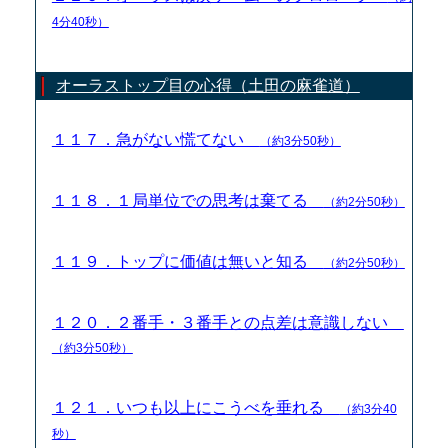
4分40秒）
オーラストップ目の心得（土田の麻雀道）
１１７．急がない慌てない
（約3分50秒）
１１８．１局単位での思考は棄てる
（約2分50秒）
１１９．トップに価値は無いと知る
（約2分50秒）
１２０．２番手・３番手との点差は意識しない
（約3分50秒）
１２１．いつも以上にこうべを垂れる
（約3分40
秒）