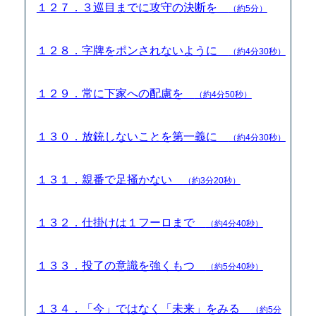
１２７．３巡目までに攻守の決断を
（約5分）
１２８．字牌をポンされないように
（約4分30秒）
１２９．常に下家への配慮を
（約4分50秒）
１３０．放銃しないことを第一義に
（約4分30秒）
１３１．親番で足掻かない
（約3分20秒）
１３２．仕掛けは１フーロまで
（約4分40秒）
１３３．投了の意識を強くもつ
（約5分40秒）
１３４．「今」ではなく「未来」をみる
（約5分