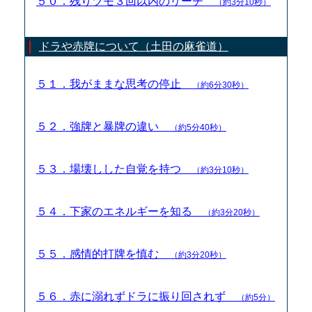
５０．残りツモ３回以内のリーチ
（約3分10秒）
ドラや赤牌について（土田の麻雀道）
５１．我がままな思考の停止
（約6分30秒）
５２．強牌と暴牌の違い
（約5分40秒）
５３．場壊しした自覚を持つ
（約3分10秒）
５４．下家のエネルギーを知る
（約3分20秒）
５５．感情的打牌を慎む
（約3分20秒）
５６．赤に溺れずドラに振り回されず
（約5分）