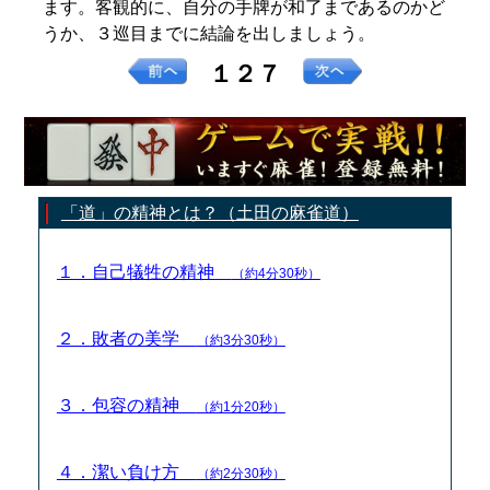
ます。客観的に、自分の手牌が和了まであるのかど
うか、３巡目までに結論を出しましょう。
１２７
「道」の精神とは？（土田の麻雀道）
１．自己犠牲の精神
（約4分30秒）
２．敗者の美学
（約3分30秒）
３．包容の精神
（約1分20秒）
４．潔い負け方
（約2分30秒）