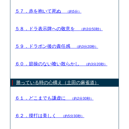
５７．赤を抱いて死ぬ
（約5分）
５８．ドラ表示牌への敬意を
（約3分50秒）
５９．ドラポン後の責任感
（約3分20秒）
６０．節操のない喰い散らかし
（約3分20秒）
勝っている時の心構え（土田の麻雀道）
６１．どこまでも謙虚に
（約2分30秒）
６２．摸打は美しく
（約5分30秒）