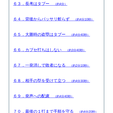
６３．長考はタブー
（約4分）
６４．背後からバッサリ斬らず
（約4分10秒）
６５．大勝時の盗塁はタブー
（約4分40秒）
６６．カブセ打ちはしない
（約3分40秒）
６７．一発消しで敗者になる
（約2分10秒）
６８．相手の型を受けて立つ
（約4分30秒）
６９．発声への配慮
（約4分40秒）
７０．最後の１打まで手順を守る
（約4分20秒）