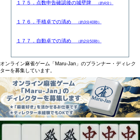
１７５．点数申告確認後の城壁牌
（約4分）
１７６．手積卓での清め
（約3分40秒）
１７７．自動卓での清め
（約2分50秒）
オンライン麻雀ゲーム「Maru-Jan」のプランナー・ディレク
ターを募集しています。