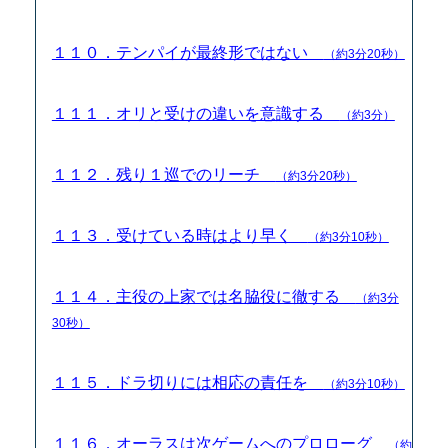
１１０．テンパイが最終形ではない
（約3分20秒）
１１１．オリと受けの違いを意識する
（約3分）
１１２．残り１巡でのリーチ
（約3分20秒）
１１３．受けている時はより早く
（約3分10秒）
１１４．主役の上家では名脇役に徹する
（約3分
30秒）
１１５．ドラ切りには相応の責任を
（約3分10秒）
１１６．オーラスは次ゲームへのプロローグ
（約