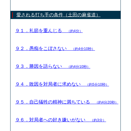
愛される打ち手の条件（土田の麻雀道）
９１．礼節を重んじる
（約4分）
９２．愚痴をこぼさない
（約4分10秒）
９３．勝因を語らない
（約4分10秒）
９４．敗因を対局者に求めない
（約5分10秒）
９５．自己犠牲の精神に満ちている
（約4分20秒）
９６．対局者への好き嫌いがない
（約3分）