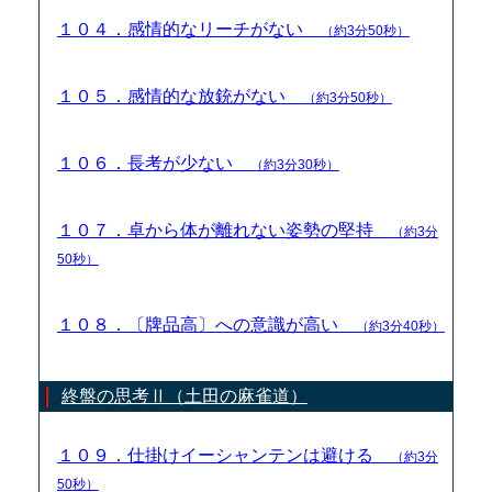
１０４．感情的なリーチがない
（約3分50秒）
１０５．感情的な放銃がない
（約3分50秒）
１０６．長考が少ない
（約3分30秒）
１０７．卓から体が離れない姿勢の堅持
（約3分
50秒）
１０８．〔牌品高〕への意識が高い
（約3分40秒）
終盤の思考Ⅱ（土田の麻雀道）
１０９．仕掛けイーシャンテンは避ける
（約3分
50秒）