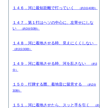
１４６．河に最短距離で打っていく
（約3分40秒）
１４７．第１打はヘソの中心に、左寄せにしな
い
（約3分50秒）
１４８．河に着地させる時、見えにくくしない
（約3分30秒）
１４９．河に着地させる時、河を乱さない
（約3
分）
１５０．打牌する際、着地音に留意する
（約2分
30秒）
１５１．河に着地させたら、スッと手を引く
（約