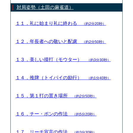
対局姿勢（土田の麻雀道）
１１．礼に始まり礼に終わる
（約2分20秒）
１２．年長者への敬いと配慮
（約2分50秒）
１３．美しい摸打（モウター）
（約3分30秒）
１４．推牌（トイパイの励行）
（約1分40秒）
１５．第１打の置き場所
（約2分50秒）
１６．チー・ポンの作法
（約5分20秒）
１７．リーチ宣言の作法
（約3分30秒）