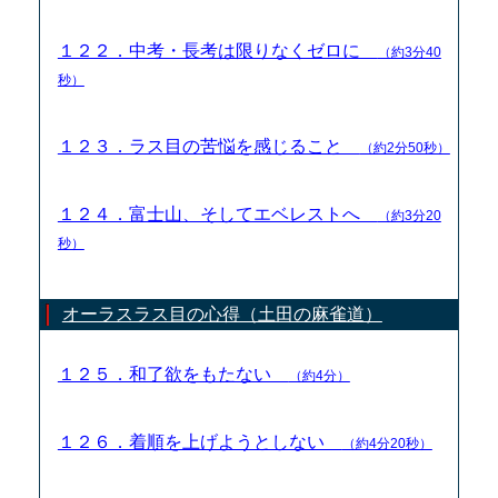
１２２．中考・長考は限りなくゼロに
（約3分40
秒）
１２３．ラス目の苦悩を感じること
（約2分50秒）
１２４．富士山、そしてエベレストへ
（約3分20
秒）
オーラスラス目の心得（土田の麻雀道）
１２５．和了欲をもたない
（約4分）
１２６．着順を上げようとしない
（約4分20秒）