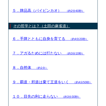
５．牌品高（パイピンカオ）
（約2分40秒）
その哲学とは？（土田の麻雀道）
６．手牌とともに自身を育てる
（約4分20秒）
７．アガるためには打たない
（約3分10秒）
８．自然体
（約1分）
９．覇道・邪道は棄て王道をいく
（約4分50秒）
１０．目先の利に走らない
（約3分30秒）