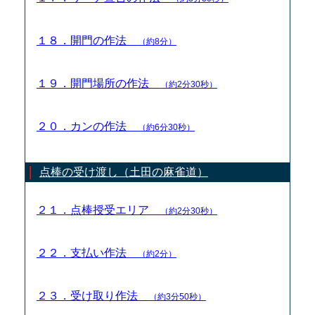
１８．開門の作法
（約8分）
１９．開門場所の作法
（約2分30秒）
２０．カンの作法
（約6分30秒）
点棒の受け渡し（土田の麻雀道）
２１．点棒授受エリア
（約2分30秒）
２２．支払い作法
（約2分）
２３．受け取り作法
（約3分50秒）