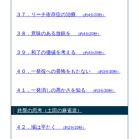
３７．リーチ依存症の治療
（約4分20秒）
３８．意味のある放銃を
（約4分20秒）
３９．和了の価値を考える
（約4分20秒）
４０．一発役への畏怖をもたない
（約3分30秒）
４１．一発消しの愚かさを知る
（約3分30秒）
終盤の思考（土田の麻雀道）
４２．場は平たく
（約2分10秒）