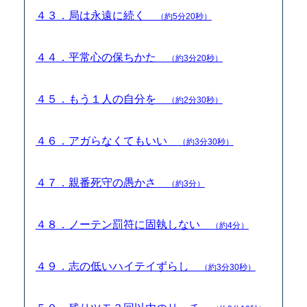
４３．局は永遠に続く
（約5分20秒）
４４．平常心の保ちかた
（約3分20秒）
４５．もう１人の自分を
（約2分30秒）
４６．アガらなくてもいい
（約3分30秒）
４７．親番死守の愚かさ
（約3分）
４８．ノーテン罰符に固執しない
（約4分）
４９．志の低いハイテイずらし
（約3分30秒）