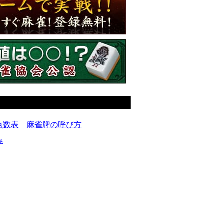
点数表
麻雀牌の呼び方
み