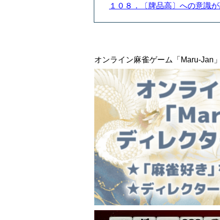
１０８．〔牌品高〕への意識
オンライン麻雀ゲーム「Maru-J