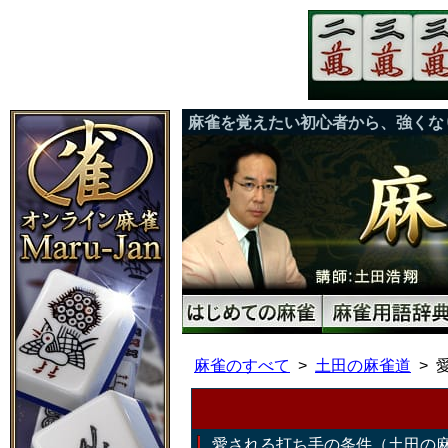
麻雀を覚えたい初心者から、強くな
麻雀のすべて
土田の麻雀道
愛される打ち手の条件（土田の