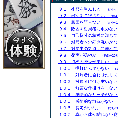
９１．礼節を重んじる
（約4分
９２．愚痴をこぼさない
（約4
９３．勝因を語らない
（約4分
９４．敗因を対局者に求めな
９５．自己犠牲の精神に満ち
９６．対局者への好き嫌いが
９７．対局中の気遣いに優れ
９８．発声が穏やか
（約3分20
９９．点棒の授受が美しい
（
１００．摸打にムダがない
（
１０１．対局者に合わせたリ
１０２．対局者に何も求めな
１０３．無茶な仕掛けをしな
１０４．感情的なリーチがな
１０５．感情的な放銃がない
１０６．長考が少ない
（約3分
１０７．卓から体が離れない