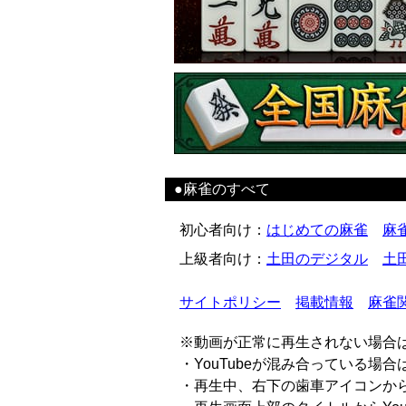
●麻雀のすべて
初心者向け
：
はじめての麻雀
麻
上級者向け
：
土田のデジタル
土
サイトポリシー
掲載情報
麻雀
※動画が正常に再生されない場合
・YouTubeが混み合っている場
・再生中、右下の歯車アイコンから