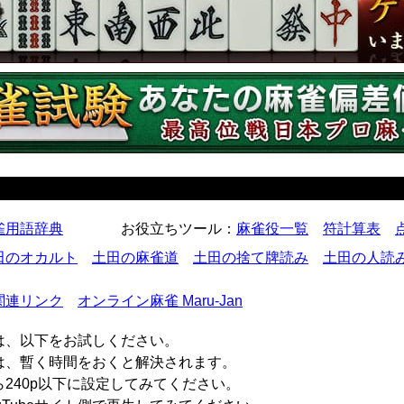
雀用語辞典
お役立ちツール
：
麻雀役一覧
符計算表
田のオカルト
土田の麻雀道
土田の捨て牌読み
土田の人読
関連リンク
オンライン麻雀 Maru-Jan
は、以下をお試しください。
合は、暫く時間をおくと解決されます。
240p以下に設定してみてください。