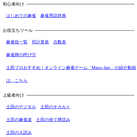
初心者向け
はじめての麻雀
麻雀用語辞典
お役立ちツール
麻雀役一覧
符計算表
点数表
麻雀牌の呼び方
土田プロおすすめ！オンライン麻雀ゲーム「Maru-Jan」の紹介動画
は、こちら
上級者向け
土田のデジタル
土田のオカルト
土田の麻雀道
土田の捨て牌読み
土田の人読み