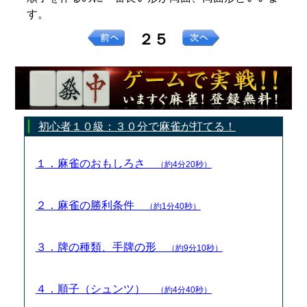
す。
２５
初心者１０級：３０分で麻雀が打てる！
１．麻雀のおもしろさ
（約4分20秒）
２．麻雀の勝利条件
（約1分40秒）
３．牌の種類、手牌の形
（約9分10秒）
４．順子（シュンツ）
（約4分40秒）