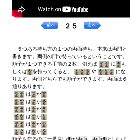
２５
５つある待ち方の１つの両面待ち、本来は両門と
書きます。両側の門で待っているということです。
順子が１つできる手前の２枚、例えば
に
も
しくは
を持ってくると、
や
にな
ります。両側どちらでも順子ができます。両面は６
通りあります。
は
か
は
か
は
か
は
か
は
か
は
か
順子を作るのに一番良い形が両面、両面形といいま