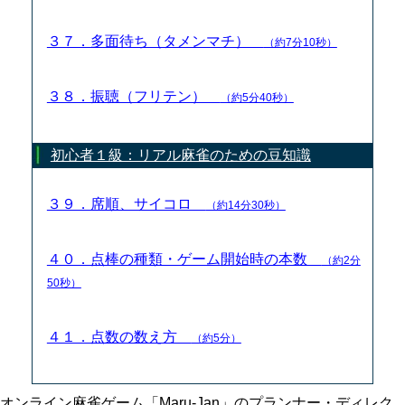
３７．多面待ち（タメンマチ）
（約7分10秒）
３８．振聴（フリテン）
（約5分40秒）
初心者１級：リアル麻雀のための豆知識
３９．席順、サイコロ
（約14分30秒）
４０．点棒の種類・ゲーム開始時の本数
（約2分
50秒）
４１．点数の数え方
（約5分）
オンライン麻雀ゲーム「Maru-Jan」のプランナー・ディレク