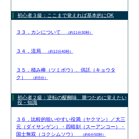
初心者３級：ここまで覚えれば基本的にOK
３３．カンについて
（約11分30秒）
３４．流局
（約12分40秒）
３５．積み棒（ツミボウ）、供託（キョウタ
ク）
（約5分）
初心者２級：逆転の醍醐味、勝つために覚えたい
役・知識
３６．比較的狙いやすい役満（ヤクマン）／大三
元（ダイサンゲン）・四暗刻（スーアンコー）・
国士無双（コクシムソウ）
（約6分50秒）