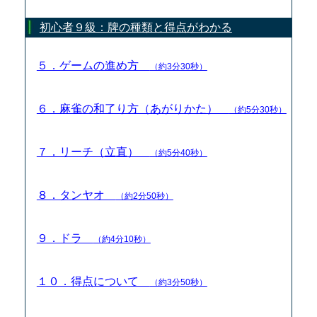
初心者９級：牌の種類と得点がわかる
５．ゲームの進め方
（約3分30秒）
６．麻雀の和了り方（あがりかた）
（約5分30秒）
７．リーチ（立直）
（約5分40秒）
８．タンヤオ
（約2分50秒）
９．ドラ
（約4分10秒）
１０．得点について
（約3分50秒）