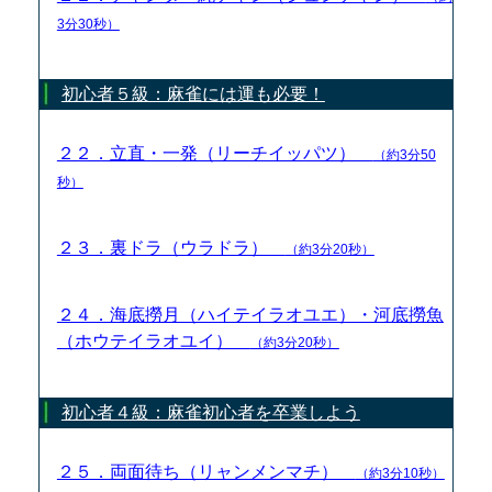
3分30秒）
初心者５級：麻雀には運も必要！
２２．立直・一発（リーチイッパツ）
（約3分50
秒）
２３．裏ドラ（ウラドラ）
（約3分20秒）
２４．海底撈月（ハイテイラオユエ）・河底撈魚
（ホウテイラオユイ）
（約3分20秒）
初心者４級：麻雀初心者を卒業しよう
２５．両面待ち（リャンメンマチ）
（約3分10秒）