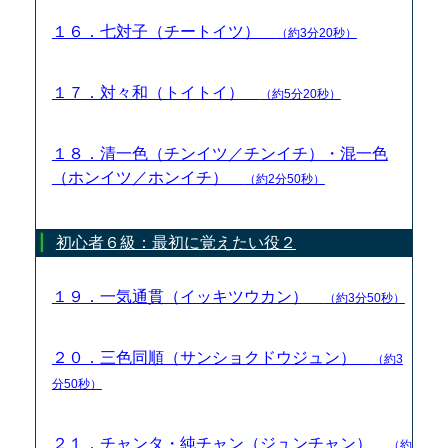
１６．七対子（チートイツ）
（約3分20秒）
１７．対々和（トイトイ）
（約5分20秒）
１８．清一色（チンイツ／チンイチ）・混一色
（ホンイツ／ホンイチ）
（約2分50秒）
初心者６級：最初に覚えたい役２
１９．一気通貫（イッキツウカン）
（約3分50秒）
２０．三色同順（サンショクドウジュン）
（約3
分50秒）
２１．チャンタ・純チャン（ジュンチャン）
（約