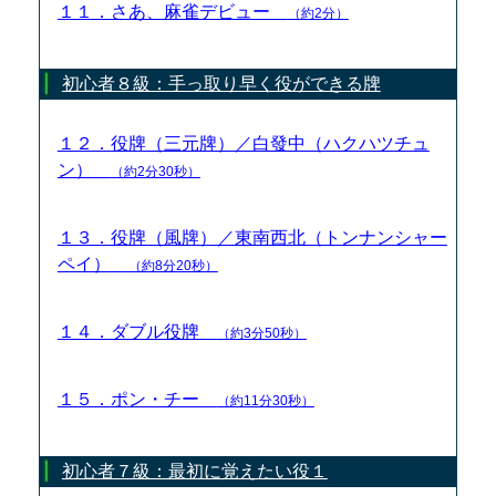
１１．さあ、麻雀デビュー
（約2分）
初心者８級：手っ取り早く役ができる牌
１２．役牌（三元牌）／白發中（ハクハツチュ
ン）
（約2分30秒）
１３．役牌（風牌）／東南西北（トンナンシャー
ペイ）
（約8分20秒）
１４．ダブル役牌
（約3分50秒）
１５．ポン・チー
（約11分30秒）
初心者７級：最初に覚えたい役１