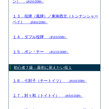
ン）
（約2分30秒）
１３．役牌（風牌）／東南西北（トンナンシャー
ペイ）
（約8分20秒）
１４．ダブル役牌
（約3分50秒）
１５．ポン・チー
（約11分30秒）
初心者７級：最初に覚えたい役１
１６．七対子（チートイツ）
（約3分20秒）
１７．対々和（トイトイ）
（約5分20秒）