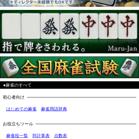
●麻雀のすべて
初心者向け
はじめての麻雀
麻雀用語辞典
お役立ちツール
麻雀役一覧
符計算表
点数表