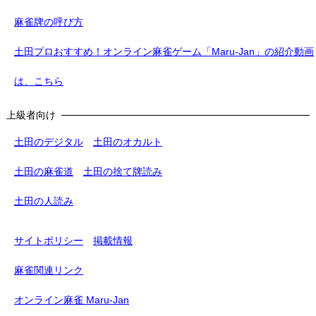
麻雀牌の呼び方
土田プロおすすめ！オンライン麻雀ゲーム「Maru-Jan」の紹介動画
は、こちら
上級者向け
土田のデジタル
土田のオカルト
土田の麻雀道
土田の捨て牌読み
土田の人読み
サイトポリシー
掲載情報
麻雀関連リンク
オンライン麻雀 Maru-Jan