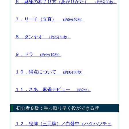
６．麻雀の和了り方（あがりかた）
（約5分30秒）
７．リーチ（立直）
（約5分40秒）
８．タンヤオ
（約2分50秒）
９．ドラ
（約4分10秒）
１０．得点について
（約3分50秒）
１１．さあ、麻雀デビュー
（約2分）
初心者８級：手っ取り早く役ができる牌
１２．役牌（三元牌）／白發中（ハクハツチュ