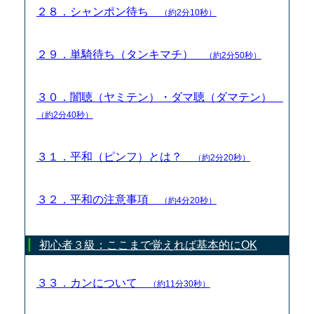
２８．シャンポン待ち
（約2分10秒）
２９．単騎待ち（タンキマチ）
（約2分50秒）
３０．闇聴（ヤミテン）・ダマ聴（ダマテン）
（約2分40秒）
３１．平和（ピンフ）とは？
（約2分20秒）
３２．平和の注意事項
（約4分20秒）
初心者３級：ここまで覚えれば基本的にOK
３３．カンについて
（約11分30秒）