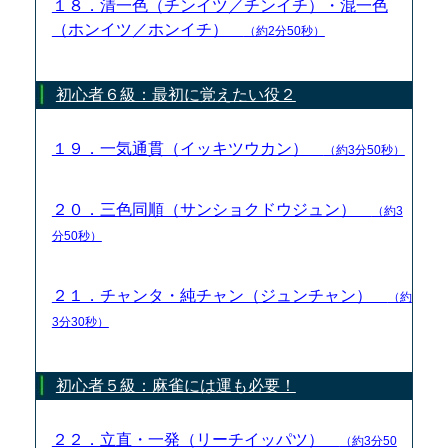
１８．清一色（チンイツ／チンイチ）・混一色
（ホンイツ／ホンイチ）
（約2分50秒）
初心者６級：最初に覚えたい役２
１９．一気通貫（イッキツウカン）
（約3分50秒）
２０．三色同順（サンショクドウジュン）
（約3
分50秒）
２１．チャンタ・純チャン（ジュンチャン）
（約
3分30秒）
初心者５級：麻雀には運も必要！
２２．立直・一発（リーチイッパツ）
（約3分50