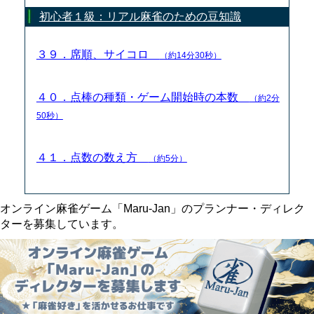
初心者１級：リアル麻雀のための豆知識
３９．席順、サイコロ
（約14分30秒）
４０．点棒の種類・ゲーム開始時の本数
（約2分
50秒）
４１．点数の数え方
（約5分）
オンライン麻雀ゲーム「Maru-Jan」のプランナー・ディレク
ターを募集しています。