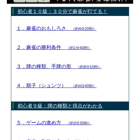
初心者１０級：３０分で麻雀が打てる！
１．麻雀のおもしろさ
（約4分20秒）
２．麻雀の勝利条件
（約1分40秒）
３．牌の種類、手牌の形
（約9分10秒）
４．順子（シュンツ）
（約4分40秒）
初心者９級：牌の種類と得点がわかる
５．ゲームの進め方
（約3分30秒）