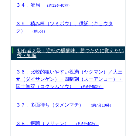
３４．流局
（約12分40秒）
３５．積み棒（ツミボウ）、供託（キョウタ
ク）
（約5分）
初心者２級：逆転の醍醐味、勝つために覚えたい
役・知識
３６．比較的狙いやすい役満（ヤクマン）／大三
元（ダイサンゲン）・四暗刻（スーアンコー）・
国士無双（コクシムソウ）
（約6分50秒）
３７．多面待ち（タメンマチ）
（約7分10秒）
３８．振聴（フリテン）
（約5分40秒）