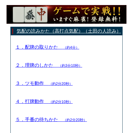
気配の読みかた（高打点気配）（土田の人読み）
１．配牌の取りかた
（約4分）
２．理牌のしかた
（約3分10秒）
３．ツモ動作
（約2分20秒）
４．打牌動作
（約2分10秒）
５．手番の待ちかた
（約2分20秒）