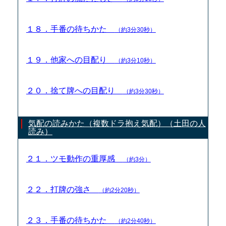
１８．手番の待ちかた
（約3分30秒）
１９．他家への目配り
（約3分10秒）
２０．捨て牌への目配り
（約3分30秒）
気配の読みかた（複数ドラ抱え気配）（土田の人
読み）
２１．ツモ動作の重厚感
（約3分）
２２．打牌の強さ
（約2分20秒）
２３．手番の待ちかた
（約2分40秒）