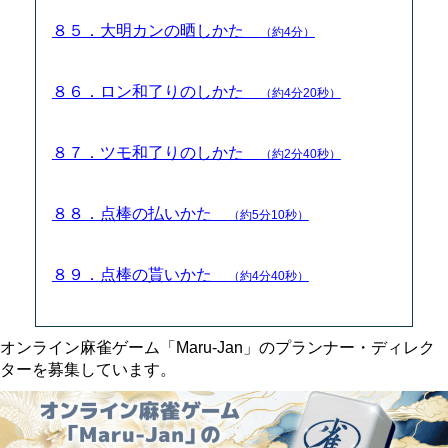
８５．大明カンの晒しかた
（約4分）
８６．ロン和了りのしかた
（約4分20秒）
８７．ツモ和了りのしかた
（約2分40秒）
８８．点棒の払いかた
（約5分10秒）
８９．点棒の貰いかた
（約4分40秒）
オンライン麻雀ゲーム「Maru-Jan」のプランナー・ディレク
ターを募集しています。