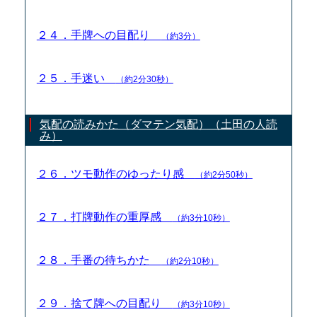
２４．手牌への目配り
（約3分）
２５．手迷い
（約2分30秒）
気配の読みかた（ダマテン気配）（土田の人読
み）
２６．ツモ動作のゆったり感
（約2分50秒）
２７．打牌動作の重厚感
（約3分10秒）
２８．手番の待ちかた
（約2分10秒）
２９．捨て牌への目配り
（約3分10秒）