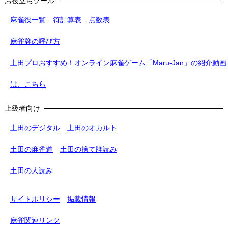
お役立ちツール
麻雀役一覧
符計算表
点数表
麻雀牌の呼び方
土田プロおすすめ！オンライン麻雀ゲーム「Maru-Jan」の紹介動画
は、こちら
上級者向け
土田のデジタル
土田のオカルト
土田の麻雀道
土田の捨て牌読み
土田の人読み
サイトポリシー
掲載情報
麻雀関連リンク