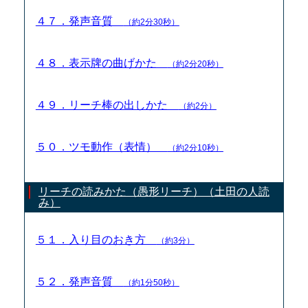
４７．発声音質
（約2分30秒）
４８．表示牌の曲げかた
（約2分20秒）
４９．リーチ棒の出しかた
（約2分）
５０．ツモ動作（表情）
（約2分10秒）
リーチの読みかた（愚形リーチ）（土田の人読
み）
５１．入り目のおき方
（約3分）
５２．発声音質
（約1分50秒）