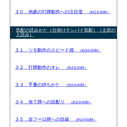
３０．他家の打牌動作への注目度
（約2分30秒）
気配の読みかた（仕掛けテンパイ気配）（土田の
人読み）
３１．ツモ動作のスピード感
（約3分30秒）
３２．打牌動作のキレ
（約2分20秒）
３３．手番の待ちかた
（約2分40秒）
３４．捨て牌への目配り
（約2分40秒）
３５．自フーロ牌への目線
（約2分50秒）