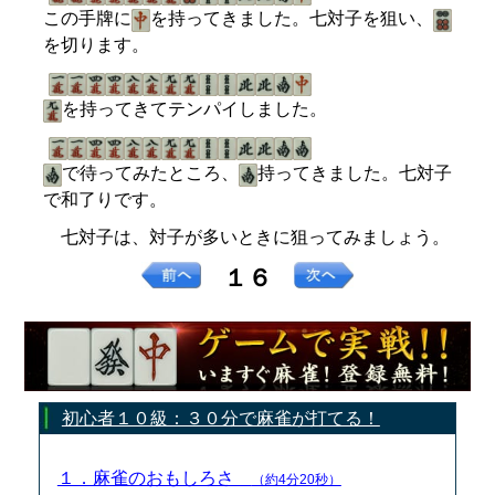
この手牌に
を持ってきました。七対子を狙い、
を切ります。
を持ってきてテンパイしました。
で待ってみたところ、
持ってきました。七対子
で和了りです。
七対子は、対子が多いときに狙ってみましょう。
１６
初心者１０級：３０分で麻雀が打てる！
１．麻雀のおもしろさ
（約4分20秒）