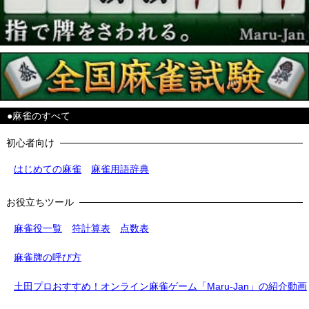
●麻雀のすべて
初心者向け
はじめての麻雀
麻雀用語辞典
お役立ちツール
麻雀役一覧
符計算表
点数表
麻雀牌の呼び方
土田プロおすすめ！オンライン麻雀ゲーム「Maru-Jan」の紹介動画