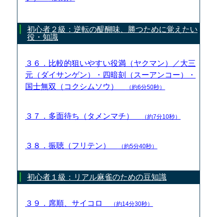
初心者２級：逆転の醍醐味、勝つために覚えたい
役・知識
３６．比較的狙いやすい役満（ヤクマン）／大三
元（ダイサンゲン）・四暗刻（スーアンコー）・
国士無双（コクシムソウ）
（約6分50秒）
３７．多面待ち（タメンマチ）
（約7分10秒）
３８．振聴（フリテン）
（約5分40秒）
初心者１級：リアル麻雀のための豆知識
３９．席順、サイコロ
（約14分30秒）