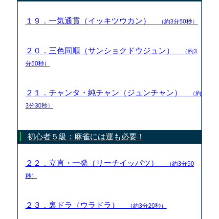
１９．一気通貫（イッキツウカン）
（約3分50秒）
２０．三色同順（サンショクドウジュン）
（約3
分50秒）
２１．チャンタ・純チャン（ジュンチャン）
（約
3分30秒）
初心者５級：麻雀には運も必要！
２２．立直・一発（リーチイッパツ）
（約3分50
秒）
２３．裏ドラ（ウラドラ）
（約3分20秒）