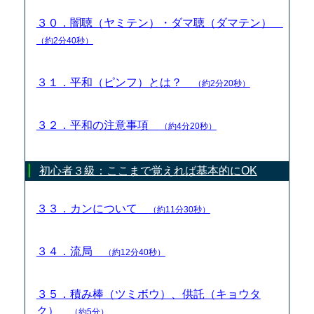
３０．闇聴（ヤミテン）・ダマ聴（ダマテン）
（約2分40秒）
３１．平和（ピンフ）とは？
（約2分20秒）
３２．平和の注意事項
（約4分20秒）
初心者３級：ここまで覚えれば基本的にOK
３３．カンについて
（約11分30秒）
３４．流局
（約12分40秒）
３５．積み棒（ツミボウ）、供託（キョウタ
ク）
（約5分）