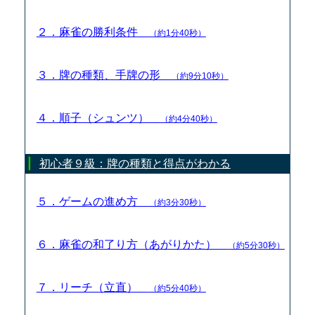
２．麻雀の勝利条件
（約1分40秒）
３．牌の種類、手牌の形
（約9分10秒）
４．順子（シュンツ）
（約4分40秒）
初心者９級：牌の種類と得点がわかる
５．ゲームの進め方
（約3分30秒）
６．麻雀の和了り方（あがりかた）
（約5分30秒）
７．リーチ（立直）
（約5分40秒）