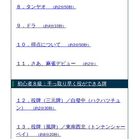
８．タンヤオ
（約2分50秒）
９．ドラ
（約4分10秒）
１０．得点について
（約3分50秒）
１１．さあ、麻雀デビュー
（約2分）
初心者８級：手っ取り早く役ができる牌
１２．役牌（三元牌）／白發中（ハクハツチュ
ン）
（約2分30秒）
１３．役牌（風牌）／東南西北（トンナンシャー
ペイ）
（約8分20秒）